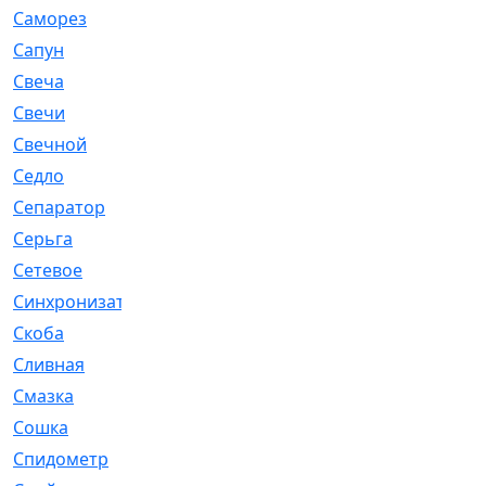
Саморез
[23]
Сапун
[33]
Свеча
[457]
Свечи
[272]
Свечной
[2]
Седло
[7]
Сепаратор
[6]
Серьга
[27]
Сетевое
[6]
Синхронизатор
[1]
Скоба
[4]
Сливная
[6]
Смазка
[24]
Сошка
[8]
Спидометр
[48]