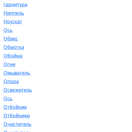
гарнитура
Ниппель
[1]
Ноускат
[53]
Оcь
[2]
Обвес
[3]
Обмотка
[4]
Обойма
[14]
Огни
[1]
Омыватель
[4]
Опора
[1]
Освежитель
[1]
Ось
[4]
Отбойник
[287]
Отбойники
[80]
Очиститель
[15]