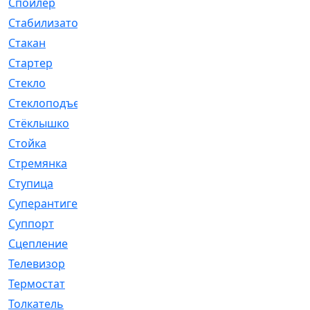
Спойлер
[29]
Стабилизатор
[596]
Стакан
[7]
Стартер
[176]
Стекло
[11]
Стеклоподъемник
[12]
Стёклышко
[20]
Стойка
[969]
Стремянка
[46]
Ступица
[775]
Суперантигель
[3]
Суппорт
[198]
Сцепление
[1]
Телевизор
[13]
Термостат
[323]
Толкатель
[4]