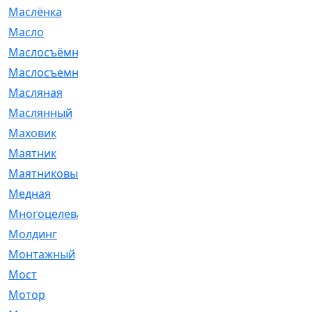
Маслёнка
[4]
Масло
[66]
Маслосъёмные
[480]
Маслосъемные
[26]
Масляная
[1]
Маслянный
[54]
Маховик
[6]
Маятник
[5]
Маятниковый
[13]
Медная
[2]
Многоцелевая
[1]
Молдинг
[14]
Монтажный
[1]
Мост
[10]
Мотор
[212]