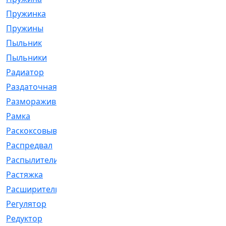
Пружинка
[1]
Пружины
[326]
Пыльник
[1202]
Пыльники
[5]
Радиатор
[916]
Раздаточная
[1]
Размораживатель
[1]
Рамка
[29]
Раскоксовывание
[4]
Распредвал
[41]
Распылители
[226]
Растяжка
[1]
Расширительный
[9]
Регулятор
[5]
Редуктор
[17]