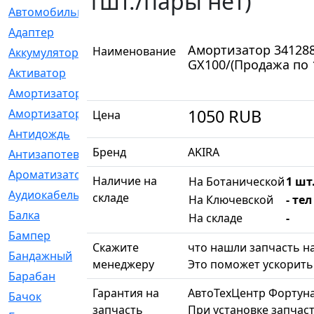
1шт./пары нет)
Автомобильный
[6]
Адаптер
[3]
Амортизатор 341288 
Наименование
Аккумулятор
[2]
GX100/(Продажа по 
Активатор
[1]
Амортизатор
[608]
1050
RUB
Амортизаторы
[21]
Цена
Антидождь
[1]
Бренд
AKIRA
Антизапотеватель
[1]
Ароматизатор
[35]
Наличие на
На Ботанической
1 шт.
Аудиокабель
[2]
складе
На Ключевской
- тел
Балка
[58]
На складе
-
Бампер
[137]
Скажите
что нашли запчасть на
Бандажный
[6]
менеджеру
Это поможет ускорить 
Барабан
[5]
Гарантия на
АвтоТехЦентр Фортун
Бачок
[40]
запчасть
При установке запчаст