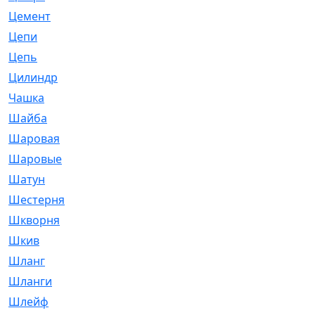
Цемент
[1]
Цепи
[314]
Цепь
[171]
Цилиндр
[55]
Чашка
[695]
Шайба
[37]
Шаровая
[900]
Шаровые
[1]
Шатун
[226]
Шестерня
[33]
Шкворня
[118]
Шкив
[129]
Шланг
[476]
Шланги
[36]
Шлейф
[70]