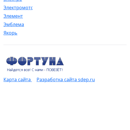
Электромотор
[1]
Элемент
[5]
Эмблема
[1]
Якорь
[4]
Карта сайта
Разработка сайта sdep.ru