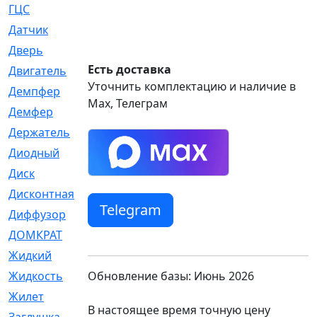
ГЦС
[74]
Датчик
[969]
Дверь
[249]
Есть доставка
Двигатель
[64]
Уточнить комплектацию и наличие в
Демпфер
[2]
Max, Телеграм
Демфер
[1]
Держатель
[5]
Диодный
[3]
Диск
[418]
Дисконтная
[1]
Telegram
Диффузор
[1]
ДОМКРАТ
[1]
Жидкий
[5]
Обновление базы: Июнь 2026
Жидкость
[80]
Жилет
[1]
В настоящее время точную цену