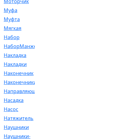
Моторчик
[6]
Муфа
[1]
Муфта
[9]
Мягкая
[3]
Набор
[6]
НаборМанжетГТЦ
[33]
Накладка
[51]
Накладки
[1]
Наконечник
[743]
Наконечники
[119]
Направляющая
[43]
Насадка
[16]
Насос
[356]
Натяжитель
[125]
Наушники
[8]
Наушники-
[2]