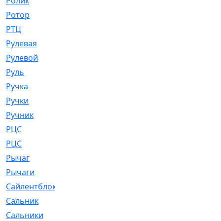
Ролик
[790]
Ротор
[2]
РТЦ
[475]
Рулевая
[974]
Рулевой
[585]
Руль
[12]
Ручка
[29]
Ручки
[3]
Ручник
[11]
РЦC
[12]
РЦС
[84]
Рычаг
[588]
Рычаги
[3]
Сайлентблок
[4208]
Сальник
[4340]
Сальники
[123]