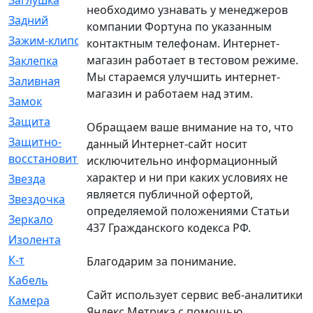
Заглушка
[21]
необходимо узнавать у менеджеров
Задний
[528]
компании Фортуна по указанным
Зажим-клипса
[1]
контактным телефонам. Интернет-
магазин работает в тестовом режиме.
Заклепка
[1]
Мы стараемся улучшить интернет-
Заливная
[4]
магазин и работаем над этим.
Замок
[12]
Защита
[79]
Обращаем ваше внимание на то, что
Защитно-
[4]
данный Интернет-сайт носит
восстановительный
исключительно информационный
характер и ни при каких условиях не
Звезда
[1]
является публичной офертой,
Звездочка
[5]
определяемой положениями Статьи
Зеркало
[369]
437 Гражданского кодекса РФ.
Изолента
[1]
К-т
[13]
Благодарим за понимание.
Кабель
[50]
Сайт использует сервис веб-аналитики
Камера
[4]
Яндекс Метрика с помощью