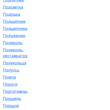
Подпятник
[1]
Подсветка
[1]
Подушка
[1540]
Подшипник
[1825]
Подшипники
[106]
Подъёмник
[1]
Полироль
[1]
Полироль-
[1]
реставратор
Полукольца
[107]
Полуось
[43]
Помпа
[537]
Пороги
[1]
Портативный
[1]
Поршень
[5]
Поршня
[833]