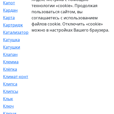
Капот
[144]
технологии «cookie». Продолжая
Кардан
[131]
пользоваться сайтом, вы
Карта
[2]
соглашаетесь с использованием
файлов cookie. Отключить «cookie»
Картридж
[250]
можно в настройках Вашего браузера.
Катализатор
[1]
Катушка
[2]
Катушки
[291]
Клапан
[375]
Клемма
[5]
Клёпка
[2]
Климат-контроль
[3]
Клипса
[21]
Клипсы
[321]
Клык
[4]
Ключ
[2]
Ключи
[3]