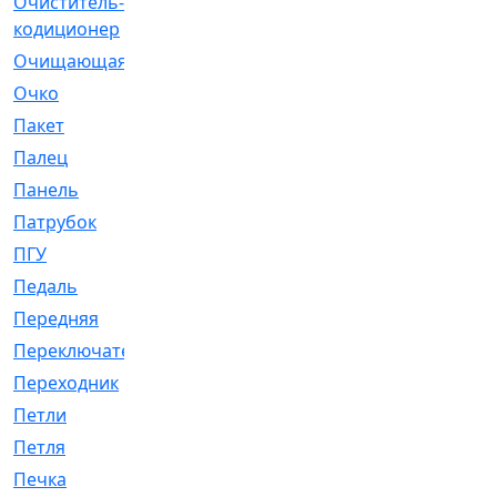
Очиститель-
[1]
кодиционер
Очищающая
[1]
Очко
[24]
Пакет
[1]
Палец
[4]
Панель
[61]
Патрубок
[248]
ПГУ
[2]
Педаль
[3]
Передняя
[22]
Переключатель
[36]
Переходник
[4]
Петли
[23]
Петля
[3]
Печка
[3]