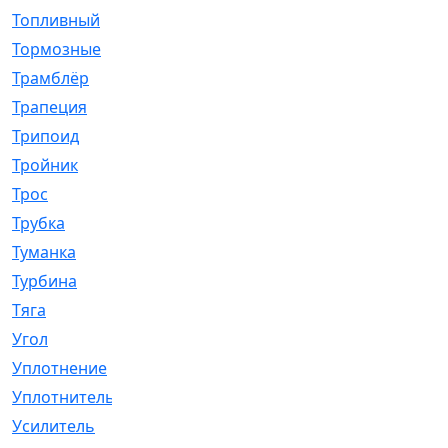
Топливный
[5]
Тормозные
[57]
Трамблёр
[54]
Трапеция
[2]
Трипоид
[16]
Тройник
[1]
Трос
[500]
Трубка
[39]
Туманка
[77]
Турбина
[69]
Тяга
[1264]
Угол
[2]
Уплотнение
[22]
Уплотнитель
[13]
Усилитель
[20]