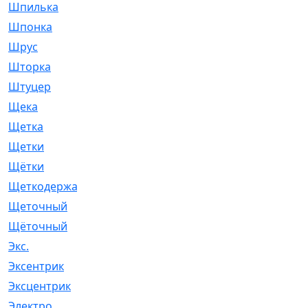
Шпилька
[215]
Шпонка
[19]
Шрус
[1107]
Шторка
[6]
Штуцер
[8]
Щека
[18]
Щетка
[31]
Щетки
[58]
Щётки
[124]
Щеткодержатель
[14]
Щеточный
[1]
Щёточный
[7]
Экс.
[4]
Эксентрик
[1]
Эксцентрик
[67]
Электро
[1]