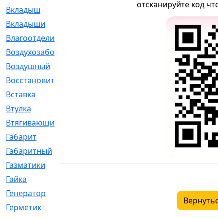
отсканируйте код чт
Вкладыш
[41]
Вкладыши
[1131]
Влагоотделитель
[2]
Воздухозаборник
[2]
Воздушный
[1]
Восстановительный
[1]
Вставка
[168]
Втулка
[1875]
Втягивающий
[22]
Габарит
[286]
Габаритный
[6]
Газматики
[117]
Гайка
[104]
Генератор
[148]
Вернутьс
Герметик
[15]