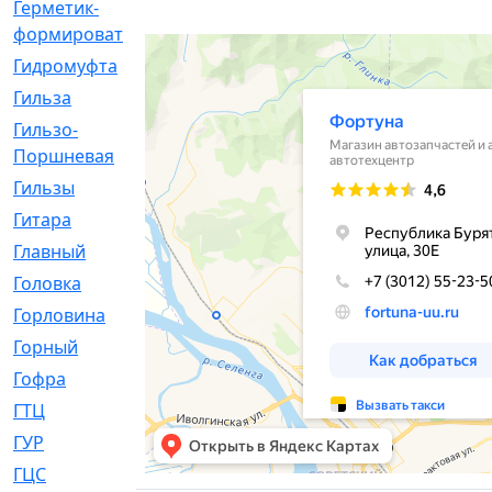
Герметик-
[3]
формирователь
Гидромуфта
[47]
Гильза
[56]
Гильзо-
[13]
Поршневая
Гильзы
[259]
Гитара
[7]
Главный
[29]
Головка
[28]
Горловина
[14]
Горный
[1]
Гофра
[86]
ГТЦ
[96]
ГУР
[34]
ГЦC
[6]