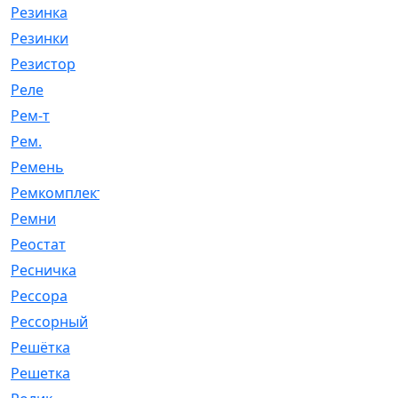
Резинка
[15]
Резинки
[6]
Резистор
[1]
Реле
[20]
Рем-т
[7]
Рем.
[2]
Ремень
[2060]
Ремкомплект
[1924]
Ремни
[21]
Реостат
[1]
Ресничка
[25]
Рессора
[51]
Рессорный
[107]
Решётка
[101]
Решетка
[21]