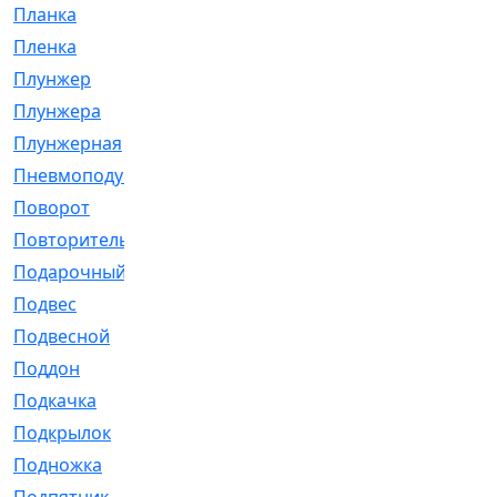
Планка
[21]
Пленка
[1]
Плунжер
[1]
Плунжера
[64]
Плунжерная
[91]
Пневмоподушка
[2]
Поворот
[12]
Повторитель
[86]
Подарочный
[3]
Подвес
[16]
Подвесной
[7]
Поддон
[18]
Подкачка
[5]
Подкрылок
[128]
Подножка
[16]