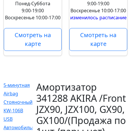
Понед-Суббота
9:00-19:00
9:00-19:00
Воскресенье
10:00-17:00
Воскресенье
10:00-17:00
изменилось расписание
Смотреть на
Смотреть на
карте
карте
Амортизатор
5-минутная
[1]
Airbag
[18]
341288 AKIRA /Front
Cтояночный
[1]
JZX90, JZX100, GX90,
KW-106B
[0]
GX100/(Продажа по
USB
[6]
Автомобильное
[6]