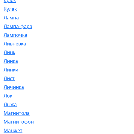
Крюк
[1]
Кулак
[9]
Лампа
[128]
Лампа-фара
[4]
Лампочка
[209]
Ливневка
[66]
Линк
[3]
Линка
[64]
Линки
[913]
Лист
[144]
Личинка
[3]
Лок
[1]
Лыжа
[23]
Магнитола
[11]
Магнитофон
[1]
Манжет
[194]