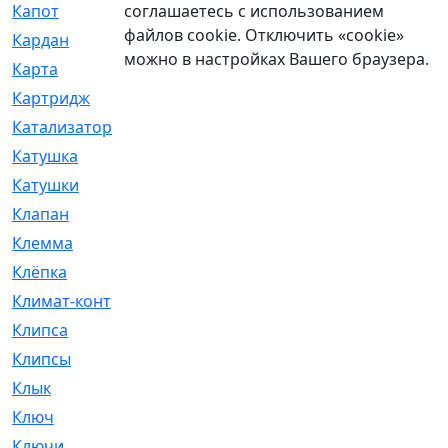
соглашаетесь с использованием
Капот
[144]
файлов cookie. Отключить «cookie»
Кардан
[131]
можно в настройках Вашего браузера.
Карта
[2]
Картридж
[250]
Катализатор
[1]
Катушка
[2]
Катушки
[291]
Клапан
[375]
Клемма
[5]
Клёпка
[2]
Климат-контроль
[3]
Клипса
[21]
Клипсы
[321]
Клык
[4]
Ключ
[2]
Ключи
[3]