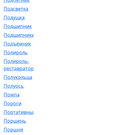
Подпятник
[1]
Подсветка
[1]
Подушка
[1540]
Подшипник
[1825]
Подшипники
[106]
Подъёмник
[1]
Полироль
[1]
Полироль-
[1]
реставратор
Полукольца
[107]
Полуось
[43]
Помпа
[537]
Пороги
[1]
Портативный
[1]
Поршень
[5]
Поршня
[833]