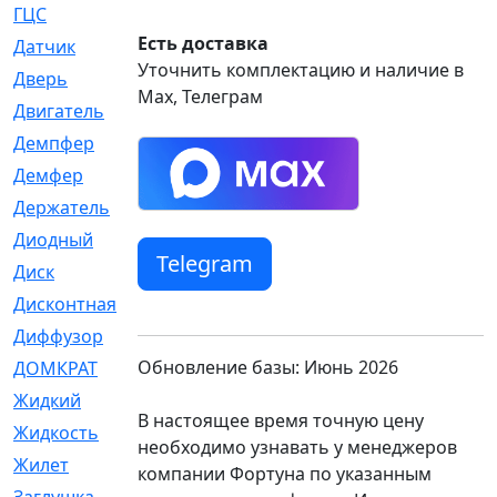
ГЦС
[74]
Есть доставка
Датчик
[969]
Уточнить комплектацию и наличие в
Дверь
[249]
Max, Телеграм
Двигатель
[64]
Демпфер
[2]
Демфер
[1]
Держатель
[5]
Диодный
[3]
Telegram
Диск
[418]
Дисконтная
[1]
Диффузор
[1]
Обновление базы: Июнь 2026
ДОМКРАТ
[1]
Жидкий
[5]
В настоящее время точную цену
Жидкость
[80]
необходимо узнавать у менеджеров
Жилет
[1]
компании Фортуна по указанным