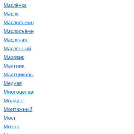
Маслёнка
[4]
Масло
[66]
Маслосъемные
[26]
Маслосъёмные
[480]
Масляная
[1]
Маслянный
[54]
Маховик
[6]
Маятник
[5]
Маятниковый
[13]
Медная
[2]
Многоцелевая
[1]
Молдинг
[14]
Монтажный
[1]
Мост
[10]
Мотор
[212]