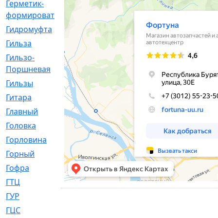
Герметик-
[3]
формирователь
Гидромуфта
[47]
Гильза
[56]
Гильзо-
[13]
Поршневая
Гильзы
[259]
Гитара
[7]
Главный
[29]
Головка
[28]
Горловина
[14]
Горный
[1]
Гофра
[86]
ГТЦ
[96]
ГУР
[34]
ГЦC
[6]