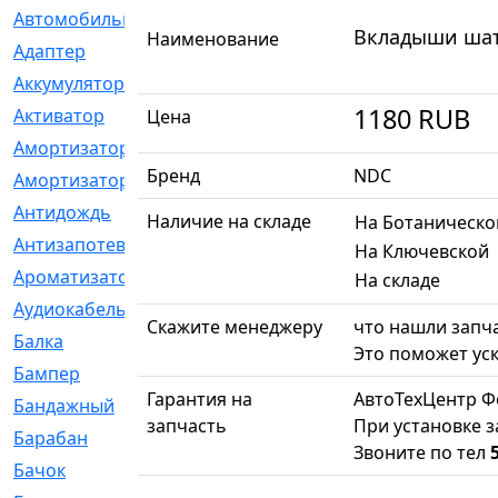
Автомобильный
[6]
Вкладыши шатун
Наименование
Адаптер
[3]
Аккумулятор
[2]
1180
RUB
Активатор
[1]
Цена
Амортизатор
[608]
Бренд
NDC
Амортизаторы
[21]
Антидождь
[1]
Наличие на складе
На Ботаническо
Антизапотеватель
[1]
На Ключевской
Ароматизатор
[35]
На складе
Аудиокабель
[2]
Скажите менеджеру
что нашли запча
Балка
[58]
Это поможет уск
Бампер
[137]
Гарантия на
АвтоТехЦентр Ф
Бандажный
[6]
запчасть
При установке з
Барабан
[5]
Звоните по тел
Бачок
[40]