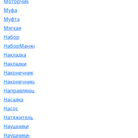
Моторчик
[6]
Муфа
[1]
Муфта
[9]
Мягкая
[3]
Набор
[6]
НаборМанжетГТЦ
[33]
Накладка
[51]
Накладки
[1]
Наконечник
[743]
Наконечники
[119]
Направляющая
[43]
Насадка
[16]
Насос
[356]
Натяжитель
[125]
Наушники
[8]
Наушники-
[2]