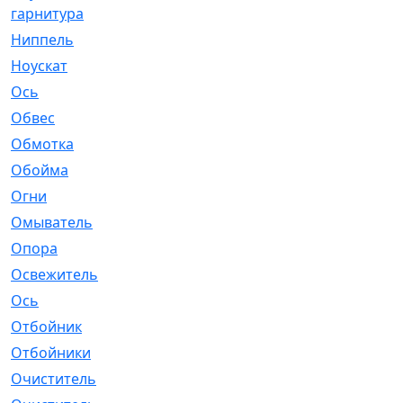
гарнитура
Ниппель
[1]
Ноускат
[53]
Оcь
[2]
Обвес
[3]
Обмотка
[4]
Обойма
[14]
Огни
[1]
Омыватель
[4]
Опора
[1]
Освежитель
[1]
Ось
[4]
Отбойник
[287]
Отбойники
[80]
Очиститель
[15]