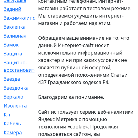
Заглушка
[21]
контактным телефонам. Интернет-
магазин работает в тестовом режиме.
Задний
[528]
Мы стараемся улучшить интернет-
Зажим-клипса
[1]
магазин и работаем над этим.
Заклепка
[1]
Заливная
[4]
Обращаем ваше внимание на то, что
Замок
[12]
данный Интернет-сайт носит
исключительно информационный
Защита
[79]
характер и ни при каких условиях не
Защитно-
[4]
является публичной офертой,
восстановительный
определяемой положениями Статьи
Звезда
[1]
437 Гражданского кодекса РФ.
Звездочка
[5]
Зеркало
[369]
Благодарим за понимание.
Изолента
[1]
Сайт использует сервис веб-аналитики
К-т
[13]
Яндекс Метрика с помощью
Кабель
[50]
технологии «cookie». Продолжая
Камера
[4]
пользоваться сайтом, вы