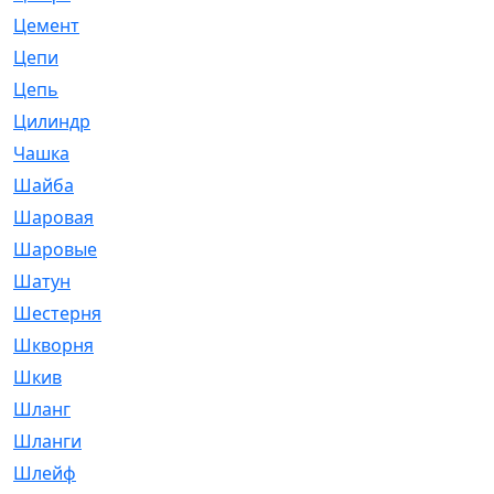
Цемент
[1]
Цепи
[314]
Цепь
[171]
Цилиндр
[55]
Чашка
[695]
Шайба
[37]
Шаровая
[900]
Шаровые
[1]
Шатун
[226]
Шестерня
[33]
Шкворня
[118]
Шкив
[129]
Шланг
[476]
Шланги
[36]
Шлейф
[70]