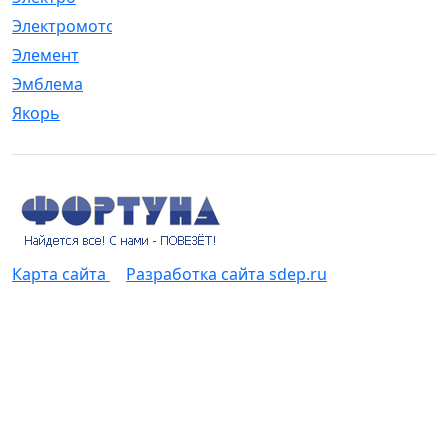
Электромотор
[1]
Элемент
[5]
Эмблема
[1]
Якорь
[4]
Карта сайта
Разработка сайта sdep.ru