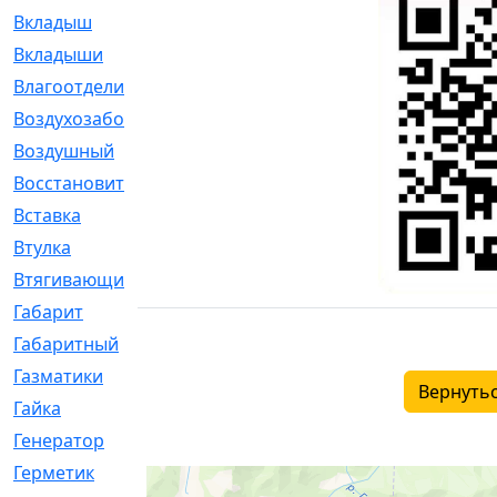
Вкладыш
[41]
Вкладыши
[1131]
Влагоотделитель
[2]
Воздухозаборник
[2]
Воздушный
[1]
Восстановительный
[1]
Вставка
[168]
Втулка
[1875]
Втягивающий
[22]
Габарит
[286]
Габаритный
[6]
Газматики
[117]
Вернутьс
Гайка
[104]
Генератор
[148]
Герметик
[15]