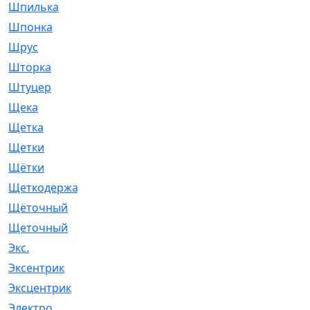
Шпилька
[215]
Шпонка
[19]
Шрус
[1107]
Шторка
[6]
Штуцер
[8]
Щека
[18]
Щетка
[31]
Щетки
[58]
Щётки
[124]
Щеткодержатель
[14]
Щёточный
[7]
Щеточный
[1]
Экс.
[4]
Эксентрик
[1]
Эксцентрик
[67]
Электро
[1]