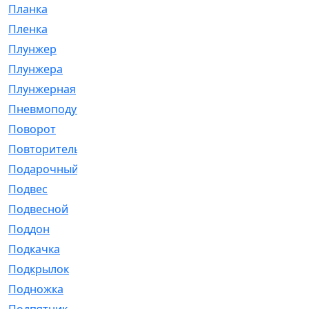
Планка
[21]
Пленка
[1]
Плунжер
[1]
Плунжера
[64]
Плунжерная
[91]
Пневмоподушка
[2]
Поворот
[12]
Повторитель
[86]
Подарочный
[3]
Подвес
[16]
Подвесной
[7]
Поддон
[18]
Подкачка
[5]
Подкрылок
[128]
Подножка
[16]