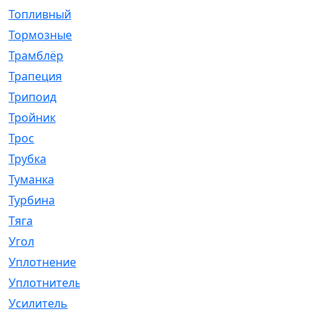
Топливный
[5]
Тормозные
[57]
Трамблёр
[54]
Трапеция
[2]
Трипоид
[16]
Тройник
[1]
Трос
[500]
Трубка
[39]
Туманка
[77]
Турбина
[69]
Тяга
[1264]
Угол
[2]
Уплотнение
[22]
Уплотнитель
[13]
Усилитель
[20]