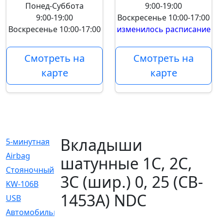
Понед-Суббота
9:00-19:00
9:00-19:00
Воскресенье
10:00-17:00
Воскресенье
10:00-17:00
изменилось расписание
Смотреть на
Смотреть на
карте
карте
Вкладыши
5-минутная
[1]
Airbag
[18]
шатунные 1C, 2C,
Cтояночный
[1]
3C (шир.) 0, 25 (CB-
KW-106B
[0]
1453A) NDC
USB
[6]
Автомобильное
[6]