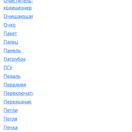
Очиститель-
[1]
кодиционер
Очищающая
[1]
Очко
[24]
Пакет
[1]
Палец
[4]
Панель
[61]
Патрубок
[248]
ПГУ
[2]
Педаль
[3]
Передняя
[22]
Переключатель
[36]
Переходник
[4]
Петли
[23]
Петля
[3]
Печка
[3]