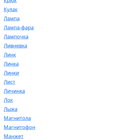
Крюк
[1]
Кулак
[9]
Лампа
[128]
Лампа-фара
[4]
Лампочка
[209]
Ливневка
[66]
Линк
[3]
Линка
[64]
Линки
[913]
Лист
[144]
Личинка
[3]
Лок
[1]
Лыжа
[23]
Магнитола
[11]
Магнитофон
[1]
Манжет
[194]