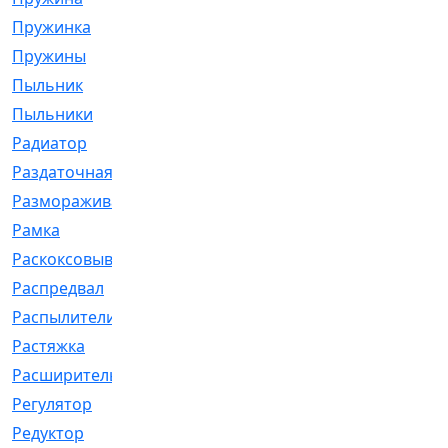
Пружинка
[1]
Пружины
[326]
Пыльник
[1202]
Пыльники
[5]
Радиатор
[916]
Раздаточная
[1]
Размораживатель
[1]
Рамка
[29]
Раскоксовывание
[4]
Распредвал
[41]
Распылители
[226]
Растяжка
[1]
Расширительный
[9]
Регулятор
[5]
Редуктор
[17]