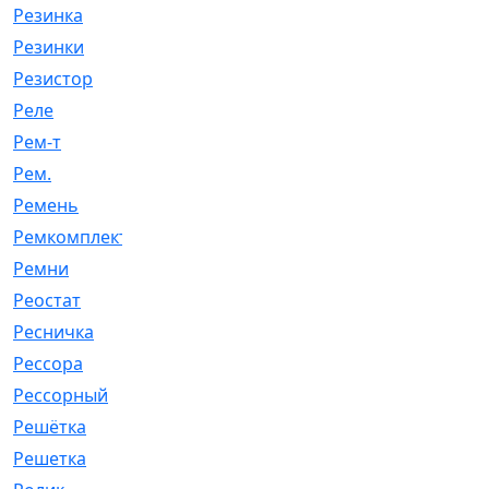
Резинка
[15]
Резинки
[6]
Резистор
[1]
Реле
[20]
Рем-т
[7]
Рем.
[2]
Ремень
[2060]
Ремкомплект
[1924]
Ремни
[21]
Реостат
[1]
Ресничка
[25]
Рессора
[51]
Рессорный
[107]
Решётка
[101]
Решетка
[21]