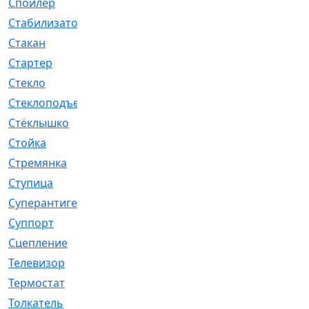
Спойлер
[29]
Стабилизатор
[596]
Стакан
[7]
Стартер
[176]
Стекло
[11]
Стеклоподъемник
[12]
Стёклышко
[20]
Стойка
[969]
Стремянка
[46]
Ступица
[775]
Суперантигель
[3]
Суппорт
[198]
Сцепление
[1]
Телевизор
[13]
Термостат
[323]
Толкатель
[4]