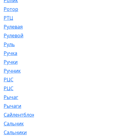
Ролик
[790]
Ротор
[2]
РТЦ
[475]
Рулевая
[974]
Рулевой
[585]
Руль
[12]
Ручка
[29]
Ручки
[3]
Ручник
[11]
РЦC
[12]
РЦС
[84]
Рычаг
[588]
Рычаги
[3]
Сайлентблок
[4208]
Сальник
[4340]
Сальники
[123]