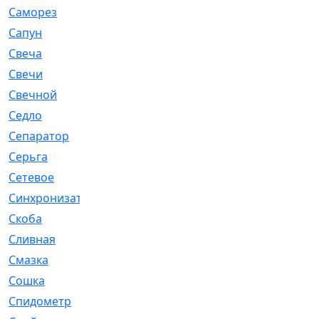
Саморез
[23]
Сапун
[33]
Свеча
[457]
Свечи
[272]
Свечной
[2]
Седло
[7]
Сепаратор
[6]
Серьга
[27]
Сетевое
[6]
Синхронизатор
[1]
Скоба
[4]
Сливная
[6]
Смазка
[24]
Сошка
[8]
Спидометр
[48]