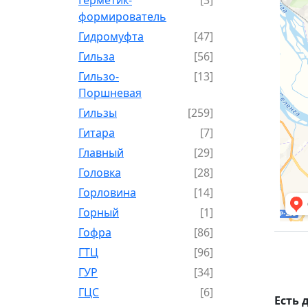
формирователь
Гидромуфта
[47]
Гильза
[56]
Гильзо-
[13]
Поршневая
Гильзы
[259]
Гитара
[7]
Главный
[29]
Головка
[28]
Горловина
[14]
Горный
[1]
Гофра
[86]
ГТЦ
[96]
ГУР
[34]
ГЦC
[6]
Есть 