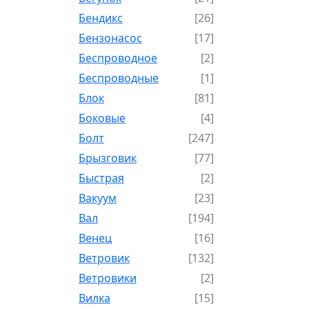
Бендикс
[26]
Бензонасос
[17]
Беспроводное
[2]
Беспроводные
[1]
Блок
[81]
Боковые
[4]
Болт
[247]
Брызговик
[77]
Быстрая
[2]
Вакуум
[23]
Вал
[194]
Венец
[16]
Ветровик
[132]
Ветровики
[2]
Вилка
[15]