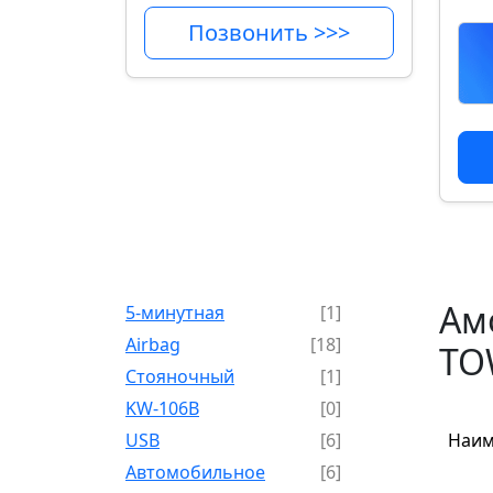
Позвонить >>>
Ам
5-минутная
[1]
Airbag
[18]
TO
Cтояночный
[1]
KW-106B
[0]
USB
[6]
Наим
Автомобильное
[6]