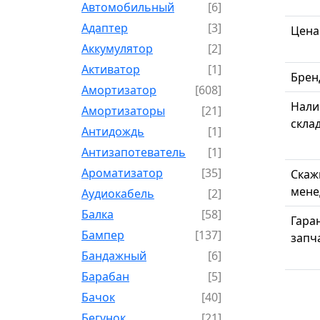
Автомобильный
[6]
Адаптер
[3]
Цена
Аккумулятор
[2]
Активатор
[1]
Брен
Амортизатор
[608]
Нали
Амортизаторы
[21]
скла
Антидождь
[1]
Антизапотеватель
[1]
Ароматизатор
[35]
Скаж
мене
Аудиокабель
[2]
Балка
[58]
Гара
Бампер
[137]
запч
Бандажный
[6]
Барабан
[5]
Бачок
[40]
Бегунок
[21]