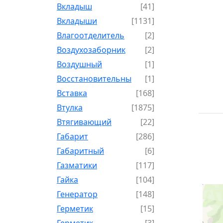
Вкладыш
[41]
Вкладыши
[1131]
Влагоотделитель
[2]
Воздухозаборник
[2]
Воздушный
[1]
Восстановительный
[1]
Вставка
[168]
Втулка
[1875]
Втягивающий
[22]
Габарит
[286]
Габаритный
[6]
Газматики
[117]
Гайка
[104]
Генератор
[148]
Герметик
[15]
Герметик-
[3]