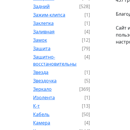
Задний
[528]
Благо
Зажим-клипса
[1]
Заклепка
[1]
Сайт 
Заливная
[4]
польз
Замок
[12]
настр
Защита
[79]
Защитно-
[4]
восстановительный
Звезда
[1]
Звездочка
[5]
Зеркало
[369]
Изолента
[1]
К-т
[13]
Кабель
[50]
Камера
[4]