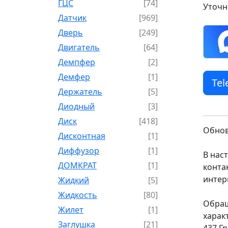
ГЦС
[74]
Уточн
Датчик
[969]
Дверь
[249]
Двигатель
[64]
Демпфер
[2]
Демфер
[1]
Te
Держатель
[5]
Диодный
[3]
Диск
[418]
Обнов
Дисконтная
[1]
Диффузор
[1]
В нас
ДОМКРАТ
[1]
конта
интер
Жидкий
[5]
Жидкость
[80]
Обращ
Жилет
[1]
харак
Заглушка
[21]
437 Г