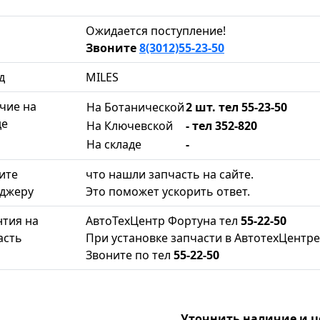
Ожидается поступление!
Звоните
8(3012)55-23-50
д
MILES
чие на
На Ботанической
2 шт. тел 55-23-50
де
На Ключевской
- тел 352-820
На складе
-
ите
что нашли запчасть на сайте.
джеру
Это поможет ускорить ответ.
нтия на
АвтоТехЦентр Фортуна тел
55-22-50
асть
При установке запчасти в АвтотехЦентре
Звоните по тел
55-22-50
Уточнить наличие и 