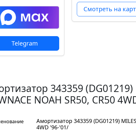
Смотреть на карт
Telegram
ортизатор 343359 (DG01219)
WNACE NOAH SR50, CR50 4WD 
Амортизатор 343359 (DG01219) MIL
енование
4WD '96-'01/