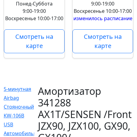
Понед-Суббота
9:00-19:00
9:00-19:00
Воскресенье
10:00-17:00
Воскресенье
10:00-17:00
изменилось расписание
Смотреть на
Смотреть на
карте
карте
Амортизатор
5-минутная
[1]
Airbag
[18]
341288
Cтояночный
[1]
AX1T/SENSEN /Front
KW-106B
[0]
JZX90, JZX100, GX90,
USB
[6]
Автомобильное
[6]