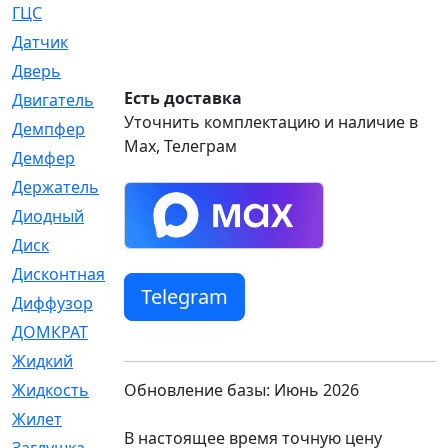
ГЦС
[74]
Датчик
[969]
Дверь
[249]
Есть доставка
Двигатель
[64]
Уточнить комплектацию и наличие в
Демпфер
[2]
Max, Телеграм
Демфер
[1]
Держатель
[5]
Диодный
[3]
Диск
[418]
Дисконтная
[1]
Telegram
Диффузор
[1]
ДОМКРАТ
[1]
Жидкий
[5]
Обновление базы: Июнь 2026
Жидкость
[80]
Жилет
[1]
В настоящее время точную цену