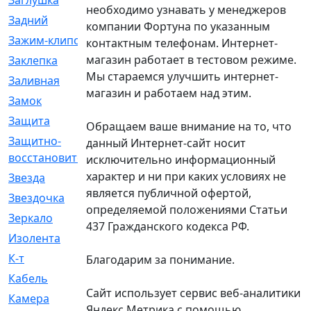
Заглушка
[21]
необходимо узнавать у менеджеров
Задний
[528]
компании Фортуна по указанным
Зажим-клипса
[1]
контактным телефонам. Интернет-
магазин работает в тестовом режиме.
Заклепка
[1]
Мы стараемся улучшить интернет-
Заливная
[4]
магазин и работаем над этим.
Замок
[12]
Защита
[79]
Обращаем ваше внимание на то, что
Защитно-
[4]
данный Интернет-сайт носит
восстановительный
исключительно информационный
характер и ни при каких условиях не
Звезда
[1]
является публичной офертой,
Звездочка
[5]
определяемой положениями Статьи
Зеркало
[369]
437 Гражданского кодекса РФ.
Изолента
[1]
К-т
[13]
Благодарим за понимание.
Кабель
[50]
Сайт использует сервис веб-аналитики
Камера
[4]
Яндекс Метрика с помощью