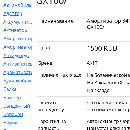
GX100/
Автомобильный
[6]
Адаптер
[3]
Амортизатор 3412
Наименование
Аккумулятор
[2]
GX100/
Активатор
[1]
Амортизатор
[608]
1500
RUB
Амортизаторы
[21]
Цена
Антидождь
[1]
Бренд
AX1T
Антизапотеватель
[1]
Ароматизатор
[35]
Наличие на складе
На Ботанической
м
Аудиокабель
[2]
На Ключевской
-
Балка
[58]
На складе
-
Бампер
[137]
Скажите
что нашли запчаст
Бандажный
[6]
менеджеру
Это поможет ускор
Барабан
[5]
Гарантия на
АвтоТехЦентр Фор
Бачок
[40]
запчасть
При установке зап