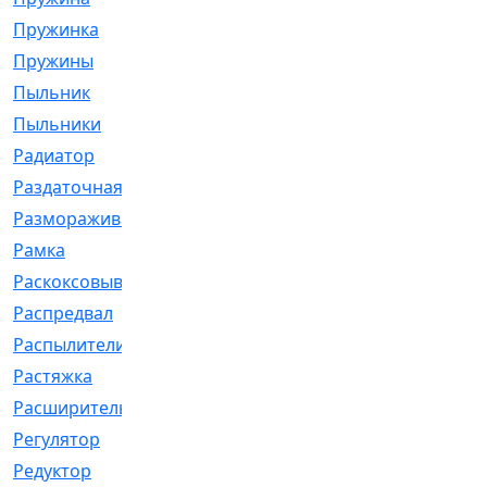
Пружинка
[1]
Пружины
[326]
Пыльник
[1202]
Пыльники
[5]
Радиатор
[916]
Раздаточная
[1]
Размораживатель
[1]
Рамка
[29]
Раскоксовывание
[4]
Распредвал
[41]
Распылители
[226]
Растяжка
[1]
Расширительный
[9]
Регулятор
[5]
Редуктор
[17]