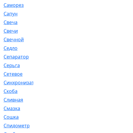
Саморез
[23]
Сапун
[33]
Свеча
[457]
Свечи
[272]
Свечной
[2]
Седло
[7]
Сепаратор
[6]
Серьга
[27]
Сетевое
[6]
Синхронизатор
[1]
Скоба
[4]
Сливная
[6]
Смазка
[24]
Сошка
[8]
Спидометр
[48]