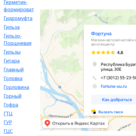
Герметик-
[3]
формирователь
Гидромуфта
[47]
Гильза
[56]
Гильзо-
[13]
Поршневая
Гильзы
[259]
Гитара
[7]
Главный
[29]
Головка
[28]
Горловина
[14]
Горный
[1]
Гофра
[86]
ГТЦ
[96]
ГУР
[34]
ГЦC
[6]