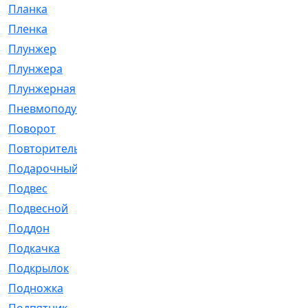
Планка
[21]
Пленка
[1]
Плунжер
[1]
Плунжера
[64]
Плунжерная
[91]
Пневмоподушка
[2]
Поворот
[12]
Повторитель
[86]
Подарочный
[3]
Подвес
[16]
Подвесной
[7]
Поддон
[18]
Подкачка
[5]
Подкрылок
[128]
Подножка
[16]