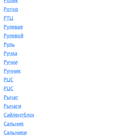
Ролик
[790]
Ротор
[2]
РТЦ
[475]
Рулевая
[974]
Рулевой
[585]
Руль
[12]
Ручка
[29]
Ручки
[3]
Ручник
[11]
РЦC
[12]
РЦС
[84]
Рычаг
[588]
Рычаги
[3]
Сайлентблок
[4208]
Сальник
[4340]
Сальники
[123]