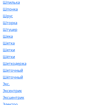
Шпилька
[215]
Шпонка
[19]
Шрус
[1107]
Шторка
[6]
Штуцер
[8]
Щека
[18]
Щетка
[31]
Щетки
[58]
Щётки
[124]
Щеткодержатель
[14]
Щеточный
[1]
Щёточный
[7]
Экс.
[4]
Эксентрик
[1]
Эксцентрик
[67]
Электро
[1]