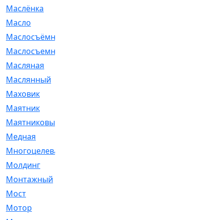
Маслёнка
[4]
Масло
[66]
Маслосъёмные
[480]
Маслосъемные
[26]
Масляная
[1]
Маслянный
[54]
Маховик
[6]
Маятник
[5]
Маятниковый
[13]
Медная
[2]
Многоцелевая
[1]
Молдинг
[14]
Монтажный
[1]
Мост
[10]
Мотор
[212]