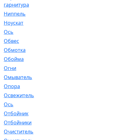
гарнитура
Ниппель
[1]
Ноускат
[53]
Оcь
[2]
Обвес
[3]
Обмотка
[4]
Обойма
[14]
Огни
[1]
Омыватель
[4]
Опора
[1]
Освежитель
[1]
Ось
[4]
Отбойник
[287]
Отбойники
[80]
Очиститель
[15]