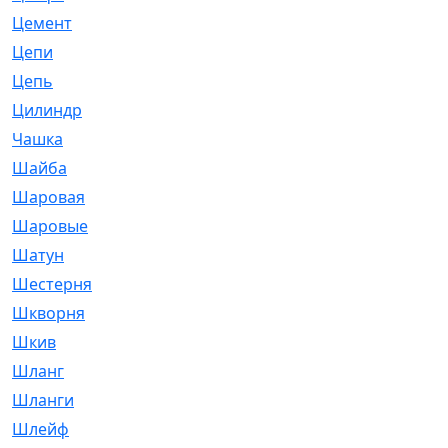
Цемент
[1]
Цепи
[314]
Цепь
[171]
Цилиндр
[55]
Чашка
[695]
Шайба
[37]
Шаровая
[900]
Шаровые
[1]
Шатун
[226]
Шестерня
[33]
Шкворня
[118]
Шкив
[129]
Шланг
[476]
Шланги
[36]
Шлейф
[70]