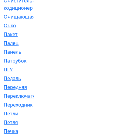
Очиститель-
[1]
кодиционер
Очищающая
[1]
Очко
[24]
Пакет
[1]
Палец
[4]
Панель
[61]
Патрубок
[248]
ПГУ
[2]
Педаль
[3]
Передняя
[22]
Переключатель
[36]
Переходник
[4]
Петли
[23]
Петля
[3]
Печка
[3]