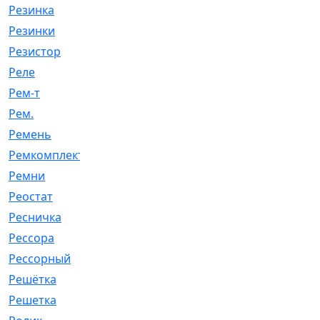
Резинка
[15]
Резинки
[6]
Резистор
[1]
Реле
[20]
Рем-т
[7]
Рем.
[2]
Ремень
[2060]
Ремкомплект
[1924]
Ремни
[21]
Реостат
[1]
Ресничка
[25]
Рессора
[51]
Рессорный
[107]
Решётка
[101]
Решетка
[21]