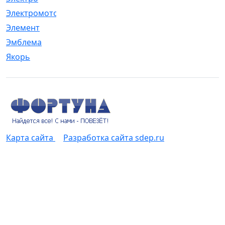
Электромотор
[1]
Элемент
[5]
Эмблема
[1]
Якорь
[4]
Карта сайта
Разработка сайта sdep.ru