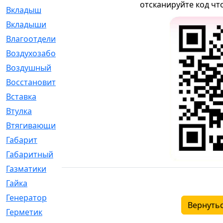
отсканируйте код чт
Вкладыш
[41]
Вкладыши
[1131]
Влагоотделитель
[2]
Воздухозаборник
[2]
Воздушный
[1]
Восстановительный
[1]
Вставка
[168]
Втулка
[1875]
Втягивающий
[22]
Габарит
[286]
Габаритный
[6]
Газматики
[117]
Гайка
[104]
Генератор
[148]
Вернутьс
Герметик
[15]