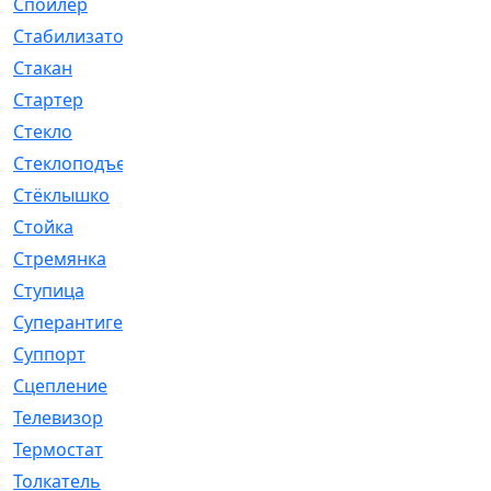
Спойлер
[29]
Стабилизатор
[596]
Стакан
[7]
Стартер
[176]
Стекло
[11]
Стеклоподъемник
[12]
Стёклышко
[20]
Стойка
[969]
Стремянка
[46]
Ступица
[775]
Суперантигель
[3]
Суппорт
[198]
Сцепление
[1]
Телевизор
[13]
Термостат
[323]
Толкатель
[4]