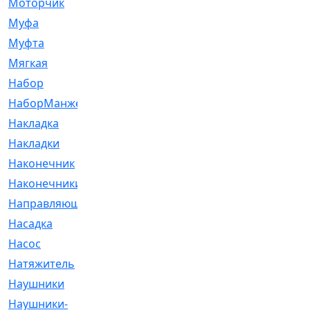
Моторчик
[6]
Муфа
[1]
Муфта
[9]
Мягкая
[3]
Набор
[6]
НаборМанжетГТЦ
[33]
Накладка
[51]
Накладки
[1]
Наконечник
[743]
Наконечники
[119]
Направляющая
[43]
Насадка
[16]
Насос
[356]
Натяжитель
[125]
Наушники
[8]
Наушники-
[2]