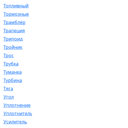
Топливный
[5]
Тормозные
[57]
Трамблёр
[54]
Трапеция
[2]
Трипоид
[16]
Тройник
[1]
Трос
[500]
Трубка
[39]
Туманка
[77]
Турбина
[69]
Тяга
[1264]
Угол
[2]
Уплотнение
[22]
Уплотнитель
[13]
Усилитель
[20]