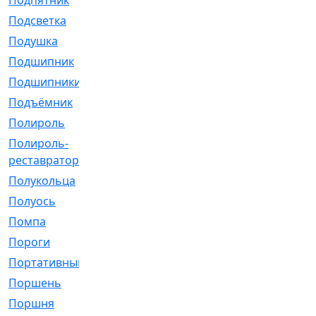
Подпятник
[1]
Подсветка
[1]
Подушка
[1540]
Подшипник
[1825]
Подшипники
[106]
Подъёмник
[1]
Полироль
[1]
Полироль-
[1]
реставратор
Полукольца
[107]
Полуось
[43]
Помпа
[537]
Пороги
[1]
Портативный
[1]
Поршень
[5]
Поршня
[833]