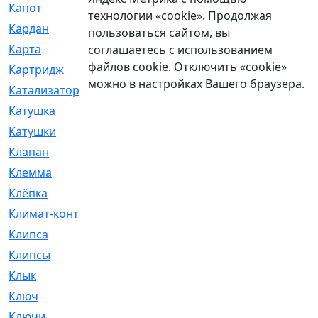
Капот
[144]
технологии «cookie». Продолжая
Кардан
[131]
пользоваться сайтом, вы
Карта
[2]
соглашаетесь с использованием
файлов cookie. Отключить «cookie»
Картридж
[250]
можно в настройках Вашего браузера.
Катализатор
[1]
Катушка
[2]
Катушки
[291]
Клапан
[375]
Клемма
[5]
Клёпка
[2]
Климат-контроль
[3]
Клипса
[21]
Клипсы
[321]
Клык
[4]
Ключ
[2]
Ключи
[3]