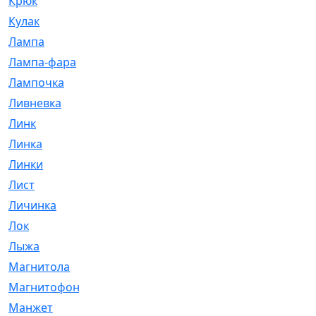
Крюк
[1]
Кулак
[9]
Лампа
[128]
Лампа-фара
[4]
Лампочка
[209]
Ливневка
[66]
Линк
[3]
Линка
[64]
Линки
[913]
Лист
[144]
Личинка
[3]
Лок
[1]
Лыжа
[23]
Магнитола
[11]
Магнитофон
[1]
Манжет
[194]