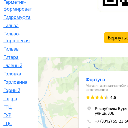
Герметик-
[3]
формирователь
Гидромуфта
[47]
Гильза
[56]
Гильзо-
[13]
Вернутьс
Поршневая
Гильзы
[259]
Гитара
[7]
Главный
[29]
Головка
[28]
Горловина
[14]
Горный
[1]
Гофра
[86]
ГТЦ
[96]
ГУР
[34]
ГЦC
[6]