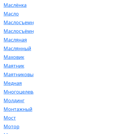
Маслёнка
[4]
Масло
[66]
Маслосъемные
[26]
Маслосъёмные
[480]
Масляная
[1]
Маслянный
[54]
Маховик
[6]
Маятник
[5]
Маятниковый
[13]
Медная
[2]
Многоцелевая
[1]
Молдинг
[14]
Монтажный
[1]
Мост
[10]
Мотор
[212]