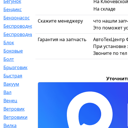
Бегунок
[21]
На Ключевской
На складе
Бендикс
[26]
Бензонасос
[17]
Скажите менеджеру
что нашли запч
Беспроводное
[2]
Это поможет ус
Беспроводные
[1]
Гарантия на запчасть
АвтоТехЦентр 
Блок
[81]
При установке 
Боковые
[4]
Звоните по те
Болт
[247]
Брызговик
[77]
Быстрая
[2]
Уточнит
Вакуум
[23]
Вал
[194]
Венец
[16]
Ветровик
[132]
Ветровики
[2]
Вилка
[15]