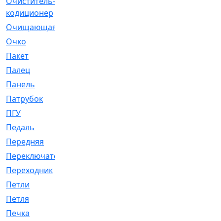
Очиститель-
[1]
кодиционер
Очищающая
[1]
Очко
[24]
Пакет
[1]
Палец
[4]
Панель
[61]
Патрубок
[248]
ПГУ
[2]
Педаль
[3]
Передняя
[22]
Переключатель
[36]
Переходник
[4]
Петли
[23]
Петля
[3]
Печка
[3]