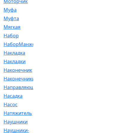
Моторчик
[6]
Муфа
[1]
Муфта
[9]
Мягкая
[3]
Набор
[6]
НаборМанжетГТЦ
[33]
Накладка
[51]
Накладки
[1]
Наконечник
[743]
Наконечники
[119]
Направляющая
[43]
Насадка
[16]
Насос
[356]
Натяжитель
[125]
Наушники
[8]
Наушники-
[2]