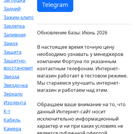
Заглушка
[21]
Telegram
Задний
[528]
Зажим-клипса
[1]
Заклепка
[1]
Обновление базы: Июнь 2026
Заливная
[4]
Замок
[12]
В настоящее время точную цену
Защита
[79]
необходимо узнавать у менеджеров
Защитно-
[4]
компании Фортуна по указанным
восстановительный
контактным телефонам. Интернет-
магазин работает в тестовом режиме.
Звезда
[1]
Мы стараемся улучшить интернет-
Звездочка
[5]
магазин и работаем над этим.
Зеркало
[369]
Изолента
[1]
Обращаем ваше внимание на то, что
К-т
[13]
данный Интернет-сайт носит
исключительно информационный
Кабель
[50]
характер и ни при каких условиях не
Камера
[4]
является публичной офертой,