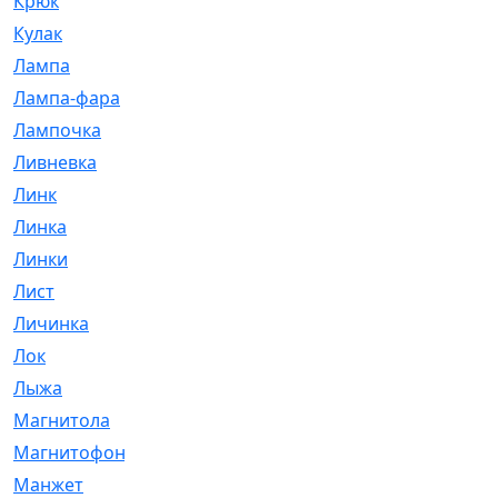
Крюк
[1]
Кулак
[9]
Лампа
[128]
Лампа-фара
[4]
Лампочка
[209]
Ливневка
[66]
Линк
[3]
Линка
[64]
Линки
[913]
Лист
[144]
Личинка
[3]
Лок
[1]
Лыжа
[23]
Магнитола
[11]
Магнитофон
[1]
Манжет
[194]