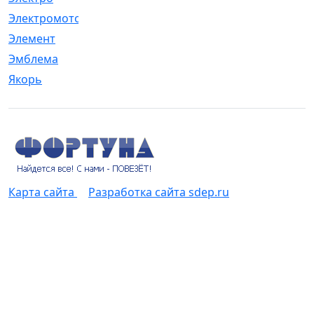
Электромотор
[1]
Элемент
[5]
Эмблема
[1]
Якорь
[4]
Карта сайта
Разработка сайта sdep.ru