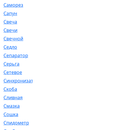
Саморез
[23]
Сапун
[33]
Свеча
[457]
Свечи
[272]
Свечной
[2]
Седло
[7]
Сепаратор
[6]
Серьга
[27]
Сетевое
[6]
Синхронизатор
[1]
Скоба
[4]
Сливная
[6]
Смазка
[24]
Сошка
[8]
Спидометр
[48]