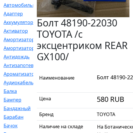
Автомобильный
[6]
Адаптер
[3]
Болт 48190-22030
Аккумулятор
[2]
TOYOTA /с
Активатор
[1]
Амортизатор
[608]
эксцентриком REAR
Амортизаторы
[21]
GX100/
Антидождь
[1]
Антизапотеватель
[1]
Ароматизатор
[35]
Болт 48190-2
Наименование
Аудиокабель
[2]
Балка
[58]
580
RUB
Цена
Бампер
[137]
Бандажный
[6]
Бренд
TOYOTA
Барабан
[5]
Бачок
[40]
Наличие на складе
На Ботаническ