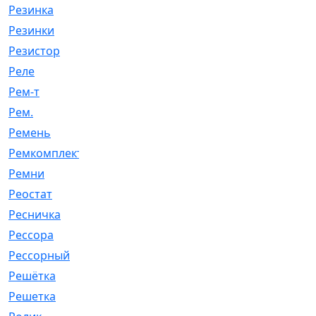
Резинка
[15]
Резинки
[6]
Резистор
[1]
Реле
[20]
Рем-т
[7]
Рем.
[2]
Ремень
[2060]
Ремкомплект
[1924]
Ремни
[21]
Реостат
[1]
Ресничка
[25]
Рессора
[51]
Рессорный
[107]
Решётка
[101]
Решетка
[21]