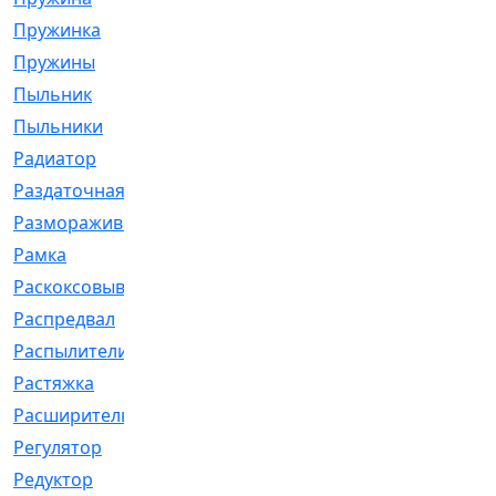
Пружинка
[1]
Пружины
[326]
Пыльник
[1202]
Пыльники
[5]
Радиатор
[916]
Раздаточная
[1]
Размораживатель
[1]
Рамка
[29]
Раскоксовывание
[4]
Распредвал
[41]
Распылители
[226]
Растяжка
[1]
Расширительный
[9]
Регулятор
[5]
Редуктор
[17]