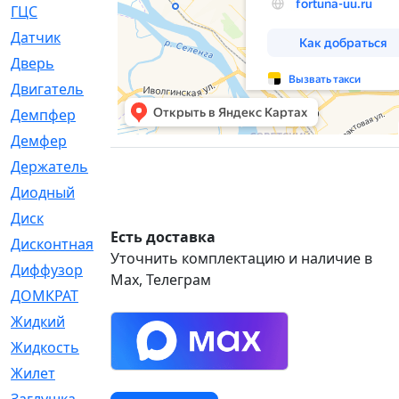
ГЦС
[74]
Датчик
[969]
Дверь
[249]
Двигатель
[64]
Демпфер
[2]
Демфер
[1]
Держатель
[5]
Диодный
[3]
Диск
[418]
Есть доставка
Дисконтная
[1]
Уточнить комплектацию и наличие в
Диффузор
[1]
Max, Телеграм
ДОМКРАТ
[1]
Жидкий
[5]
Жидкость
[80]
Жилет
[1]