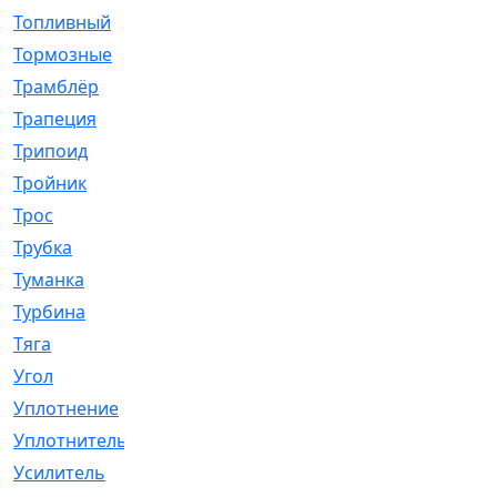
Топливный
[5]
Тормозные
[57]
Трамблёр
[54]
Трапеция
[2]
Трипоид
[16]
Тройник
[1]
Трос
[500]
Трубка
[39]
Туманка
[77]
Турбина
[69]
Тяга
[1264]
Угол
[2]
Уплотнение
[22]
Уплотнитель
[13]
Усилитель
[20]