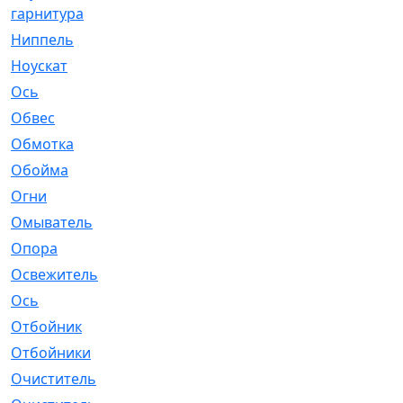
гарнитура
Ниппель
[1]
Ноускат
[53]
Оcь
[2]
Обвес
[3]
Обмотка
[4]
Обойма
[14]
Огни
[1]
Омыватель
[4]
Опора
[1]
Освежитель
[1]
Ось
[4]
Отбойник
[287]
Отбойники
[80]
Очиститель
[15]