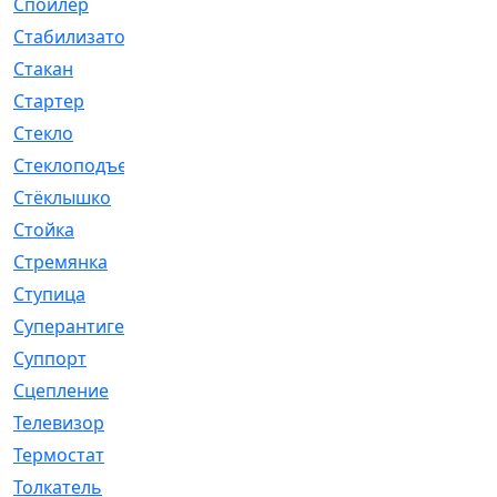
Спойлер
[29]
Стабилизатор
[596]
Стакан
[7]
Стартер
[176]
Стекло
[11]
Стеклоподъемник
[12]
Стёклышко
[20]
Стойка
[969]
Стремянка
[46]
Ступица
[775]
Суперантигель
[3]
Суппорт
[198]
Сцепление
[1]
Телевизор
[13]
Термостат
[323]
Толкатель
[4]