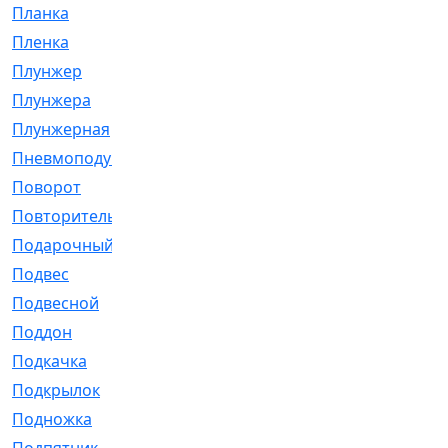
Планка
[21]
Пленка
[1]
Плунжер
[1]
Плунжера
[64]
Плунжерная
[91]
Пневмоподушка
[2]
Поворот
[12]
Повторитель
[86]
Подарочный
[3]
Подвес
[16]
Подвесной
[7]
Поддон
[18]
Подкачка
[5]
Подкрылок
[128]
Подножка
[16]