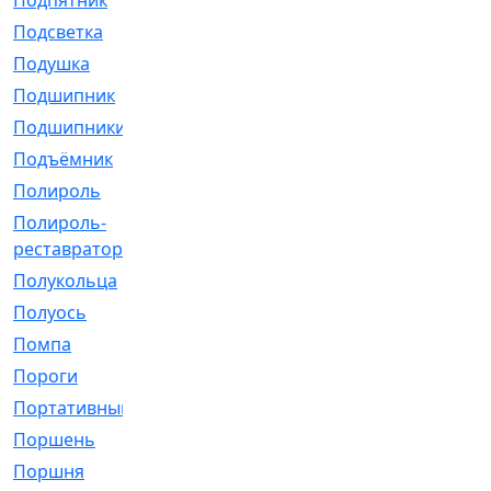
Подпятник
[1]
Подсветка
[1]
Подушка
[1540]
Подшипник
[1825]
Подшипники
[106]
Подъёмник
[1]
Полироль
[1]
Полироль-
[1]
реставратор
Полукольца
[107]
Полуось
[43]
Помпа
[537]
Пороги
[1]
Портативный
[1]
Поршень
[5]
Поршня
[833]