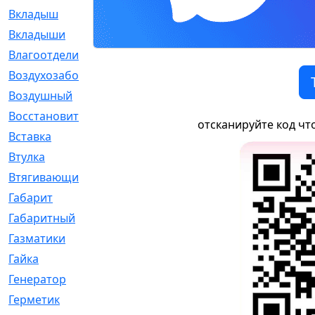
Вкладыш
[41]
Вкладыши
[1131]
Влагоотделитель
[2]
Воздухозаборник
[2]
Воздушный
[1]
Восстановительный
[1]
отсканируйте код чт
Вставка
[168]
Втулка
[1875]
Втягивающий
[22]
Габарит
[286]
Габаритный
[6]
Газматики
[117]
Гайка
[104]
Генератор
[148]
Герметик
[15]