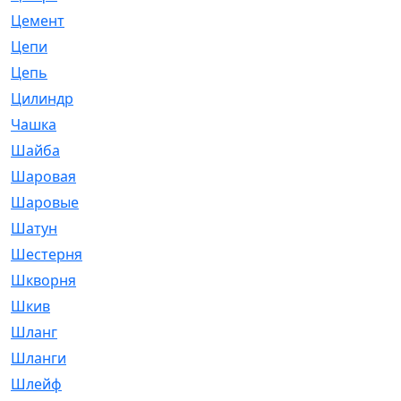
Цемент
[1]
Цепи
[314]
Цепь
[171]
Цилиндр
[55]
Чашка
[695]
Шайба
[37]
Шаровая
[900]
Шаровые
[1]
Шатун
[226]
Шестерня
[33]
Шкворня
[118]
Шкив
[129]
Шланг
[476]
Шланги
[36]
Шлейф
[70]