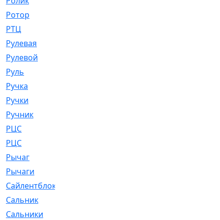
Ролик
[790]
Ротор
[2]
РТЦ
[475]
Рулевая
[974]
Рулевой
[585]
Руль
[12]
Ручка
[29]
Ручки
[3]
Ручник
[11]
РЦC
[12]
РЦС
[84]
Рычаг
[588]
Рычаги
[3]
Сайлентблок
[4208]
Сальник
[4340]
Сальники
[123]