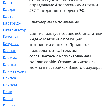
Капот
[144]
определяемой положениями Статьи
Кардан
[131]
437 Гражданского кодекса РФ.
Карта
[2]
Благодарим за понимание.
Картридж
[250]
Катализатор
[1]
Сайт использует сервис веб-аналитики
Катушка
[2]
Яндекс Метрика с помощью
Катушки
[291]
технологии «cookie». Продолжая
пользоваться сайтом, вы
Клапан
[375]
соглашаетесь с использованием
Клемма
[5]
файлов cookie. Отключить «cookie»
Клёпка
[2]
можно в настройках Вашего браузера.
Климат-контроль
[3]
Клипса
[21]
Клипсы
[321]
Клык
[4]
Ключ
[2]
Ключи
[3]