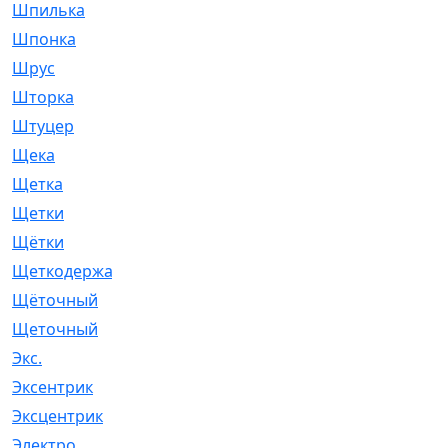
Шпилька
[215]
Шпонка
[19]
Шрус
[1107]
Шторка
[6]
Штуцер
[8]
Щека
[18]
Щетка
[31]
Щетки
[58]
Щётки
[124]
Щеткодержатель
[14]
Щёточный
[7]
Щеточный
[1]
Экс.
[4]
Эксентрик
[1]
Эксцентрик
[67]
Электро
[1]