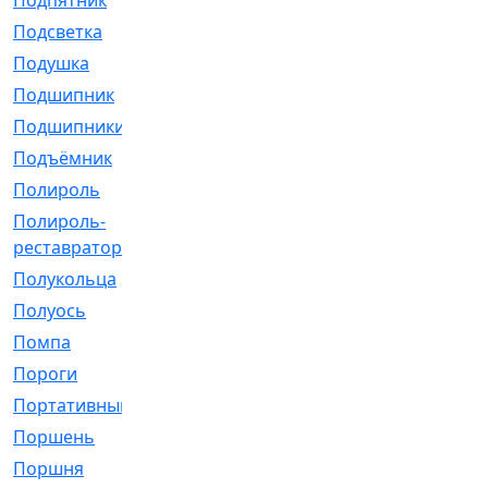
Подпятник
[1]
Подсветка
[1]
Подушка
[1540]
Подшипник
[1825]
Подшипники
[106]
Подъёмник
[1]
Полироль
[1]
Полироль-
[1]
реставратор
Полукольца
[107]
Полуось
[43]
Помпа
[537]
Пороги
[1]
Портативный
[1]
Поршень
[5]
Поршня
[833]