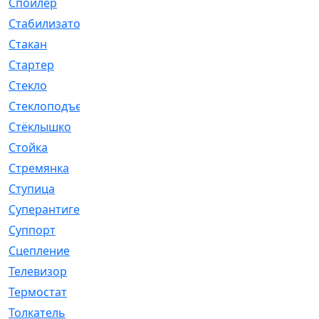
Спойлер
[29]
Стабилизатор
[596]
Стакан
[7]
Стартер
[176]
Стекло
[11]
Стеклоподъемник
[12]
Стёклышко
[20]
Стойка
[969]
Стремянка
[46]
Ступица
[775]
Суперантигель
[3]
Суппорт
[198]
Сцепление
[1]
Телевизор
[13]
Термостат
[323]
Толкатель
[4]