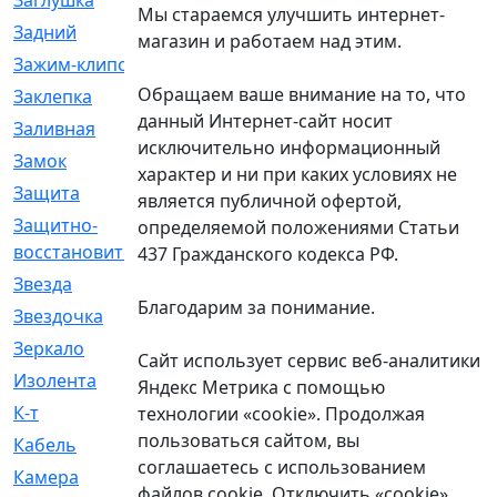
Заглушка
[21]
Мы стараемся улучшить интернет-
Задний
[528]
магазин и работаем над этим.
Зажим-клипса
[1]
Обращаем ваше внимание на то, что
Заклепка
[1]
данный Интернет-сайт носит
Заливная
[4]
исключительно информационный
Замок
[12]
характер и ни при каких условиях не
Защита
[79]
является публичной офертой,
Защитно-
[4]
определяемой положениями Статьи
восстановительный
437 Гражданского кодекса РФ.
Звезда
[1]
Благодарим за понимание.
Звездочка
[5]
Зеркало
[369]
Сайт использует сервис веб-аналитики
Изолента
[1]
Яндекс Метрика с помощью
К-т
[13]
технологии «cookie». Продолжая
пользоваться сайтом, вы
Кабель
[50]
соглашаетесь с использованием
Камера
[4]
файлов cookie. Отключить «cookie»