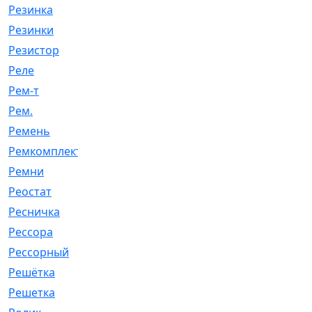
Резинка
[15]
Резинки
[6]
Резистор
[1]
Реле
[20]
Рем-т
[7]
Рем.
[2]
Ремень
[2060]
Ремкомплект
[1924]
Ремни
[21]
Реостат
[1]
Ресничка
[25]
Рессора
[51]
Рессорный
[107]
Решётка
[101]
Решетка
[21]