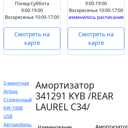
Понед-Суббота
9:00-19:00
9:00-19:00
Воскресенье
10:00-17:00
Воскресенье
10:00-17:00
изменилось расписание
Смотреть на
Смотреть на
карте
карте
Амортизатор
5-минутная
[1]
Airbag
[18]
341291 KYB /REAR
Cтояночный
[1]
LAUREL C34/
KW-106B
[0]
USB
[6]
Автомобильное
[6]
Амортизатор
Наименование