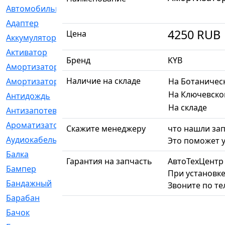
Автомобильный
[6]
Адаптер
[3]
4250
RUB
Цена
Аккумулятор
[2]
Активатор
[1]
Бренд
KYB
Амортизатор
[608]
Наличие на складе
Амортизаторы
[21]
На Ботаничес
На Ключевско
Антидождь
[1]
На складе
Антизапотеватель
[1]
Ароматизатор
[35]
Скажите менеджеру
что нашли зап
Аудиокабель
[2]
Это поможет у
Балка
[58]
Гарантия на запчасть
АвтоТехЦентр
Бампер
[137]
При установке
Бандажный
[6]
Звоните по т
Барабан
[5]
Бачок
[40]