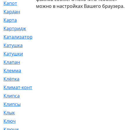
Капот
[144]
можно в настройках Вашего браузера.
Кардан
[131]
Карта
[2]
Картридж
[250]
Катализатор
[1]
Катушка
[2]
Катушки
[291]
Клапан
[375]
Клемма
[5]
Клёпка
[2]
Климат-контроль
[3]
Клипса
[21]
Клипсы
[321]
Клык
[4]
Ключ
[2]
Ключи
[3]