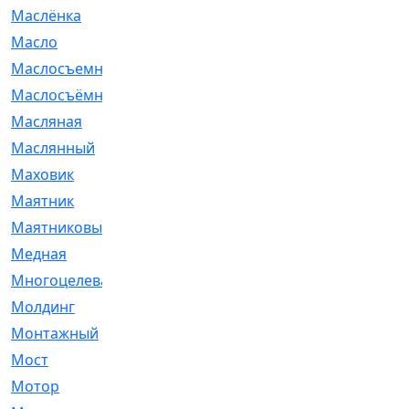
Маслёнка
[4]
Масло
[66]
Маслосъемные
[26]
Маслосъёмные
[480]
Масляная
[1]
Маслянный
[54]
Маховик
[6]
Маятник
[5]
Маятниковый
[13]
Медная
[2]
Многоцелевая
[1]
Молдинг
[14]
Монтажный
[1]
Мост
[10]
Мотор
[212]