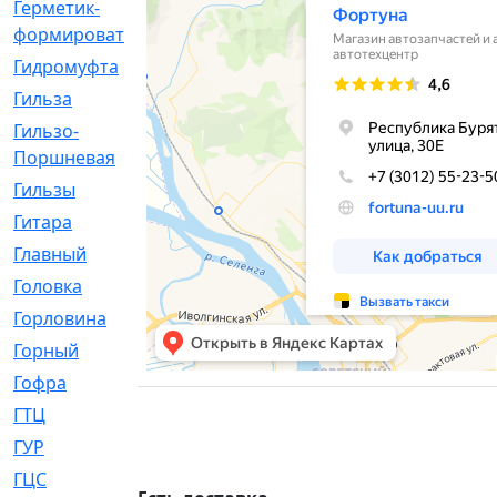
Герметик-
[3]
формирователь
Гидромуфта
[47]
Гильза
[56]
Гильзо-
[13]
Поршневая
Гильзы
[259]
Гитара
[7]
Главный
[29]
Головка
[28]
Горловина
[14]
Горный
[1]
Гофра
[86]
ГТЦ
[96]
ГУР
[34]
ГЦC
[6]