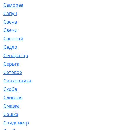
Саморез
[23]
Сапун
[33]
Свеча
[457]
Свечи
[272]
Свечной
[2]
Седло
[7]
Сепаратор
[6]
Серьга
[27]
Сетевое
[6]
Синхронизатор
[1]
Скоба
[4]
Сливная
[6]
Смазка
[24]
Сошка
[8]
Спидометр
[48]