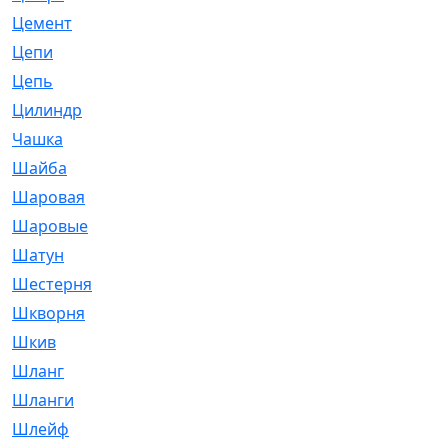
Цемент
[1]
Цепи
[314]
Цепь
[171]
Цилиндр
[55]
Чашка
[695]
Шайба
[37]
Шаровая
[900]
Шаровые
[1]
Шатун
[226]
Шестерня
[33]
Шкворня
[118]
Шкив
[129]
Шланг
[476]
Шланги
[36]
Шлейф
[70]