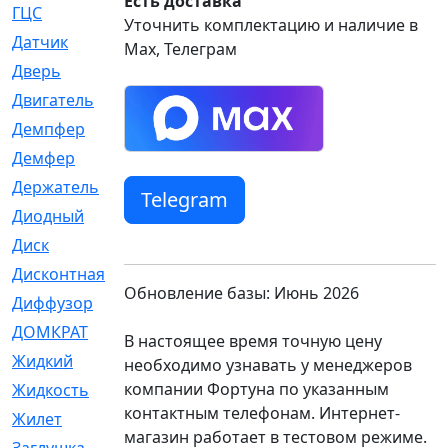
Есть доставка
ГЦС
[74]
Уточнить комплектацию и наличие в
Датчик
[969]
Max, Телеграм
Дверь
[249]
Двигатель
[64]
Демпфер
[2]
Демфер
[1]
Держатель
[5]
Telegram
Диодный
[3]
Диск
[418]
Дисконтная
[1]
Обновление базы: Июнь 2026
Диффузор
[1]
ДОМКРАТ
[1]
В настоящее время точную цену
Жидкий
[5]
необходимо узнавать у менеджеров
компании Фортуна по указанным
Жидкость
[80]
контактным телефонам. Интернет-
Жилет
[1]
магазин работает в тестовом режиме.