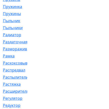
Пружинка
[1]
Пружины
[326]
Пыльник
[1202]
Пыльники
[5]
Радиатор
[916]
Раздаточная
[1]
Размораживатель
[1]
Рамка
[29]
Раскоксовывание
[4]
Распредвал
[41]
Распылители
[226]
Растяжка
[1]
Расширительный
[9]
Регулятор
[5]
Редуктор
[17]