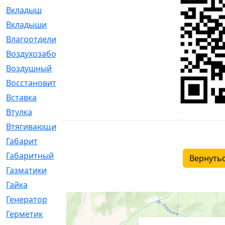
Вкладыш
[41]
Вкладыши
[1131]
Влагоотделитель
[2]
Воздухозаборник
[2]
Воздушный
[1]
Восстановительный
[1]
Вставка
[168]
Втулка
[1875]
Втягивающий
[22]
Габарит
[286]
Габаритный
[6]
Вернутьс
Газматики
[117]
Гайка
[104]
Генератор
[148]
Герметик
[15]