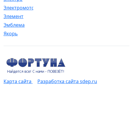
Электромотор
[1]
Элемент
[5]
Эмблема
[1]
Якорь
[4]
Карта сайта
Разработка сайта sdep.ru