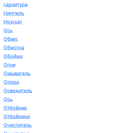
гарнитура
Ниппель
[1]
Ноускат
[53]
Оcь
[2]
Обвес
[3]
Обмотка
[4]
Обойма
[14]
Огни
[1]
Омыватель
[4]
Опора
[1]
Освежитель
[1]
Ось
[4]
Отбойник
[287]
Отбойники
[80]
Очиститель
[15]