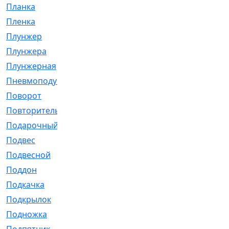
Планка
[21]
Пленка
[1]
Плунжер
[1]
Плунжера
[64]
Плунжерная
[91]
Пневмоподушка
[2]
Поворот
[12]
Повторитель
[86]
Подарочный
[3]
Подвес
[16]
Подвесной
[7]
Поддон
[18]
Подкачка
[5]
Подкрылок
[128]
Подножка
[16]