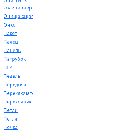
Очиститель-
[1]
кодиционер
Очищающая
[1]
Очко
[24]
Пакет
[1]
Палец
[4]
Панель
[61]
Патрубок
[248]
ПГУ
[2]
Педаль
[3]
Передняя
[22]
Переключатель
[36]
Переходник
[4]
Петли
[23]
Петля
[3]
Печка
[3]