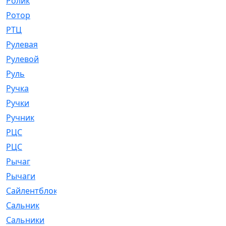
Ролик
[790]
Ротор
[2]
РТЦ
[475]
Рулевая
[974]
Рулевой
[585]
Руль
[12]
Ручка
[29]
Ручки
[3]
Ручник
[11]
РЦC
[12]
РЦС
[84]
Рычаг
[588]
Рычаги
[3]
Сайлентблок
[4208]
Сальник
[4340]
Сальники
[123]