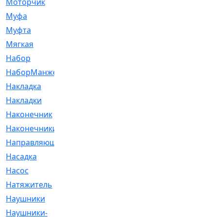
Моторчик
[6]
Муфа
[1]
Муфта
[9]
Мягкая
[3]
Набор
[6]
НаборМанжетГТЦ
[33]
Накладка
[51]
Накладки
[1]
Наконечник
[743]
Наконечники
[119]
Направляющая
[43]
Насадка
[16]
Насос
[356]
Натяжитель
[125]
Наушники
[8]
Наушники-
[2]