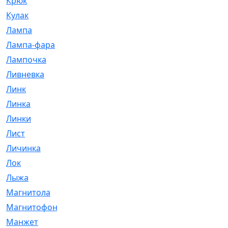
Крюк
[1]
Кулак
[9]
Лампа
[128]
Лампа-фара
[4]
Лампочка
[209]
Ливневка
[66]
Линк
[3]
Линка
[64]
Линки
[913]
Лист
[144]
Личинка
[3]
Лок
[1]
Лыжа
[23]
Магнитола
[11]
Магнитофон
[1]
Манжет
[194]