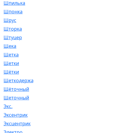
Шпилька
[215]
Шпонка
[19]
Шрус
[1107]
Шторка
[6]
Штуцер
[8]
Щека
[18]
Щетка
[31]
Щетки
[58]
Щётки
[124]
Щеткодержатель
[14]
Щёточный
[7]
Щеточный
[1]
Экс.
[4]
Эксентрик
[1]
Эксцентрик
[67]
Электро
[1]