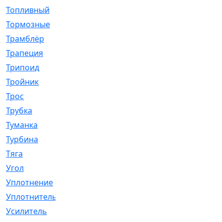
Топливный
[5]
Тормозные
[57]
Трамблёр
[54]
Трапеция
[2]
Трипоид
[16]
Тройник
[1]
Трос
[500]
Трубка
[39]
Туманка
[77]
Турбина
[69]
Тяга
[1264]
Угол
[2]
Уплотнение
[22]
Уплотнитель
[13]
Усилитель
[20]