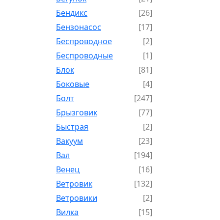
Бендикс
[26]
Бензонасос
[17]
Беспроводное
[2]
Беспроводные
[1]
Блок
[81]
Боковые
[4]
Болт
[247]
Брызговик
[77]
Быстрая
[2]
Вакуум
[23]
Вал
[194]
Венец
[16]
Ветровик
[132]
Ветровики
[2]
Вилка
[15]