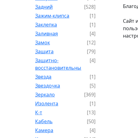
Благо
Задний
[528]
Зажим-клипса
[1]
Сайт 
Заклепка
[1]
польз
Заливная
[4]
настр
Замок
[12]
Защита
[79]
Защитно-
[4]
восстановительный
Звезда
[1]
Звездочка
[5]
Зеркало
[369]
Изолента
[1]
К-т
[13]
Кабель
[50]
Камера
[4]