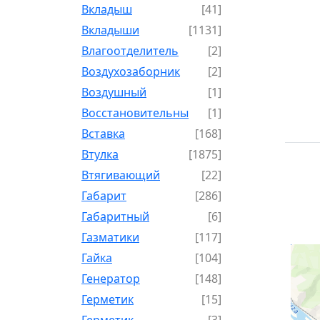
Вкладыш
[41]
Вкладыши
[1131]
Влагоотделитель
[2]
Воздухозаборник
[2]
Воздушный
[1]
Восстановительный
[1]
Вставка
[168]
Втулка
[1875]
Втягивающий
[22]
Габарит
[286]
Габаритный
[6]
Газматики
[117]
Гайка
[104]
Генератор
[148]
Герметик
[15]
Герметик-
[3]