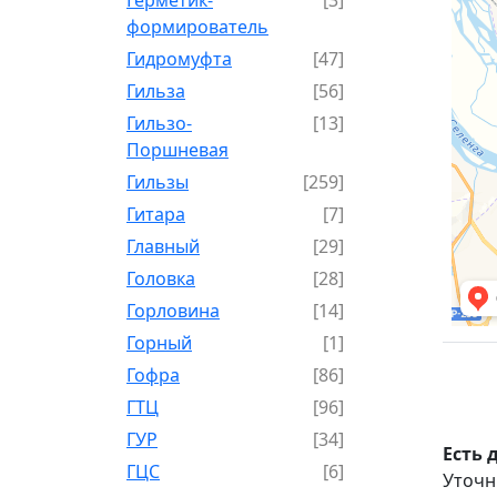
формирователь
Гидромуфта
[47]
Гильза
[56]
Гильзо-
[13]
Поршневая
Гильзы
[259]
Гитара
[7]
Главный
[29]
Головка
[28]
Горловина
[14]
Горный
[1]
Гофра
[86]
ГТЦ
[96]
ГУР
[34]
Есть 
ГЦC
[6]
Уточн