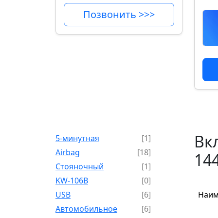
Позвонить >>>
Вкл
5-минутная
[1]
Airbag
[18]
14
Cтояночный
[1]
KW-106B
[0]
USB
[6]
Наим
Автомобильное
[6]