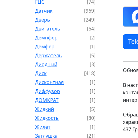
ГЦС
[74]
Датчик
[969]
Дверь
[249]
Двигатель
[64]
Демпфер
[2]
Te
Демфер
[1]
Держатель
[5]
Диодный
[3]
Обнов
Диск
[418]
Дисконтная
[1]
В нас
Диффузор
[1]
конта
интер
ДОМКРАТ
[1]
Жидкий
[5]
Обращ
Жидкость
[80]
харак
Жилет
[1]
437 Г
Заглушка
[21]