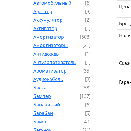
Автомобильный
[6]
Цена
Адаптер
[3]
Аккумулятор
[2]
Брен
Активатор
[1]
Нали
Амортизатор
[608]
Амортизаторы
[21]
Антидождь
[1]
Антизапотеватель
[1]
Скаж
Ароматизатор
[35]
Аудиокабель
[2]
Гара
Балка
[58]
Бампер
[137]
Бандажный
[6]
Барабан
[5]
Бачок
[40]
Бегунок
[21]