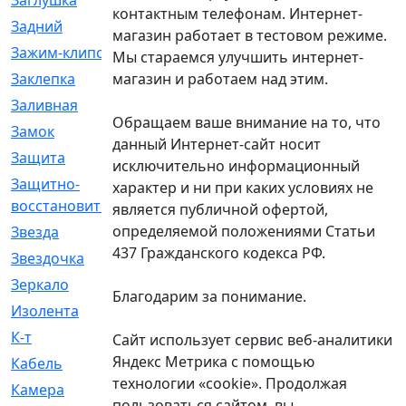
Заглушка
[21]
контактным телефонам. Интернет-
Задний
[528]
магазин работает в тестовом режиме.
Зажим-клипса
[1]
Мы стараемся улучшить интернет-
магазин и работаем над этим.
Заклепка
[1]
Заливная
[4]
Обращаем ваше внимание на то, что
Замок
[12]
данный Интернет-сайт носит
Защита
[79]
исключительно информационный
Защитно-
[4]
характер и ни при каких условиях не
восстановительный
является публичной офертой,
определяемой положениями Статьи
Звезда
[1]
437 Гражданского кодекса РФ.
Звездочка
[5]
Зеркало
[369]
Благодарим за понимание.
Изолента
[1]
К-т
[13]
Сайт использует сервис веб-аналитики
Яндекс Метрика с помощью
Кабель
[50]
технологии «cookie». Продолжая
Камера
[4]
пользоваться сайтом, вы