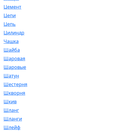
Цемент
[1]
Цепи
[314]
Цепь
[171]
Цилиндр
[55]
Чашка
[695]
Шайба
[37]
Шаровая
[900]
Шаровые
[1]
Шатун
[226]
Шестерня
[33]
Шкворня
[118]
Шкив
[129]
Шланг
[476]
Шланги
[36]
Шлейф
[70]