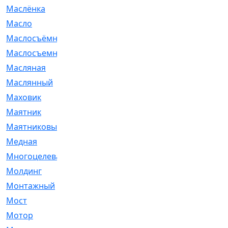
Маслёнка
[4]
Масло
[66]
Маслосъёмные
[480]
Маслосъемные
[26]
Масляная
[1]
Маслянный
[54]
Маховик
[6]
Маятник
[5]
Маятниковый
[13]
Медная
[2]
Многоцелевая
[1]
Молдинг
[14]
Монтажный
[1]
Мост
[10]
Мотор
[212]