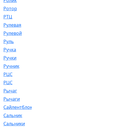
Ролик
[790]
Ротор
[2]
РТЦ
[475]
Рулевая
[974]
Рулевой
[585]
Руль
[12]
Ручка
[29]
Ручки
[3]
Ручник
[11]
РЦC
[12]
РЦС
[84]
Рычаг
[588]
Рычаги
[3]
Сайлентблок
[4208]
Сальник
[4340]
Сальники
[123]