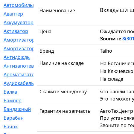
Автомобильный
[6]
Вкладыши ша
Наименование
Адаптер
[3]
Аккумулятор
[2]
Активатор
[1]
Цена
Ожидается по
Звоните
8(30
Амортизатор
[608]
Амортизаторы
[21]
Бренд
Taiho
Антидождь
[1]
Наличие на складе
На Ботаничес
Антизапотеватель
[1]
На Ключевско
Ароматизатор
[35]
На складе
Аудиокабель
[2]
Скажите менеджеру
что нашли зап
Балка
[58]
Это поможет у
Бампер
[137]
Бандажный
[6]
Гарантия на запчасть
АвтоТехЦентр
Барабан
[5]
При установке
Звоните по т
Бачок
[40]