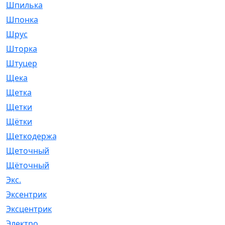
Шпилька
[215]
Шпонка
[19]
Шрус
[1107]
Шторка
[6]
Штуцер
[8]
Щека
[18]
Щетка
[31]
Щетки
[58]
Щётки
[124]
Щеткодержатель
[14]
Щеточный
[1]
Щёточный
[7]
Экс.
[4]
Эксентрик
[1]
Эксцентрик
[67]
Электро
[1]