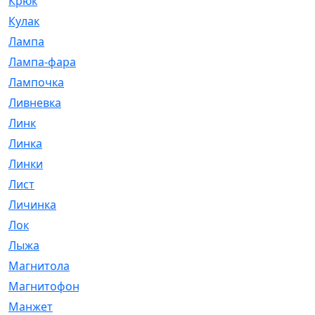
Крюк
[1]
Кулак
[9]
Лампа
[128]
Лампа-фара
[4]
Лампочка
[209]
Ливневка
[66]
Линк
[3]
Линка
[64]
Линки
[913]
Лист
[144]
Личинка
[3]
Лок
[1]
Лыжа
[23]
Магнитола
[11]
Магнитофон
[1]
Манжет
[194]