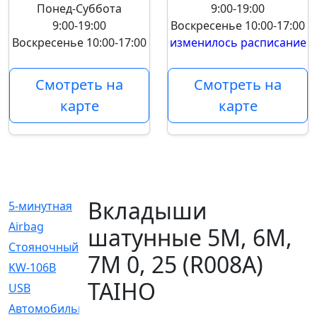
Понед-Суббота
9:00-19:00
9:00-19:00
Воскресенье
10:00-17:00
Воскресенье
10:00-17:00
изменилось расписание
Смотреть на
Смотреть на
карте
карте
Вкладыши
5-минутная
[1]
Airbag
[18]
шатунные 5M, 6M,
Cтояночный
[1]
7M 0, 25 (R008A)
KW-106B
[0]
TAIHO
USB
[6]
Автомобильное
[6]