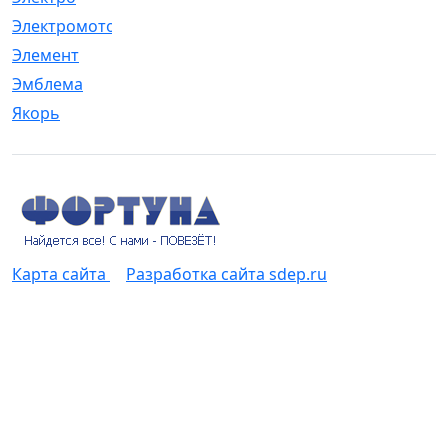
Электромотор
[1]
Элемент
[5]
Эмблема
[1]
Якорь
[4]
Карта сайта
Разработка сайта sdep.ru