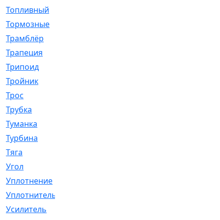
Топливный
[5]
Тормозные
[57]
Трамблёр
[54]
Трапеция
[2]
Трипоид
[16]
Тройник
[1]
Трос
[500]
Трубка
[39]
Туманка
[77]
Турбина
[69]
Тяга
[1264]
Угол
[2]
Уплотнение
[22]
Уплотнитель
[13]
Усилитель
[20]