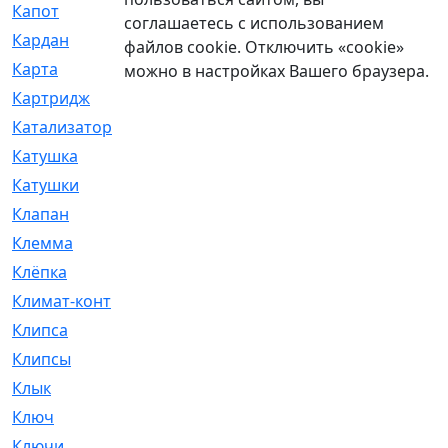
Капот
[144]
соглашаетесь с использованием
Кардан
[131]
файлов cookie. Отключить «cookie»
Карта
[2]
можно в настройках Вашего браузера.
Картридж
[250]
Катализатор
[1]
Катушка
[2]
Катушки
[291]
Клапан
[375]
Клемма
[5]
Клёпка
[2]
Климат-контроль
[3]
Клипса
[21]
Клипсы
[321]
Клык
[4]
Ключ
[2]
Ключи
[3]