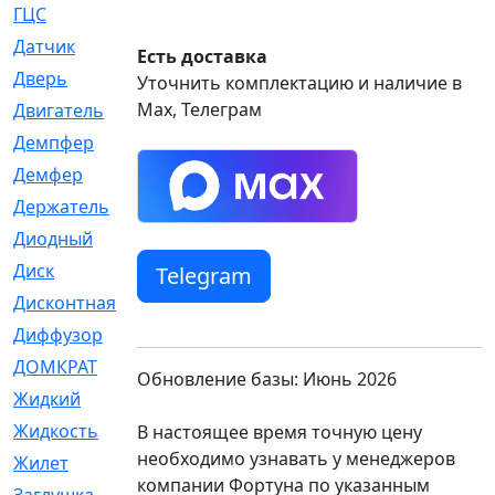
ГЦС
[74]
Датчик
[969]
Есть доставка
Дверь
[249]
Уточнить комплектацию и наличие в
Max, Телеграм
Двигатель
[64]
Демпфер
[2]
Демфер
[1]
Держатель
[5]
Диодный
[3]
Диск
[418]
Telegram
Дисконтная
[1]
Диффузор
[1]
ДОМКРАТ
[1]
Обновление базы: Июнь 2026
Жидкий
[5]
Жидкость
[80]
В настоящее время точную цену
необходимо узнавать у менеджеров
Жилет
[1]
компании Фортуна по указанным