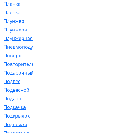
Планка
[21]
Пленка
[1]
Плунжер
[1]
Плунжера
[64]
Плунжерная
[91]
Пневмоподушка
[2]
Поворот
[12]
Повторитель
[86]
Подарочный
[3]
Подвес
[16]
Подвесной
[7]
Поддон
[18]
Подкачка
[5]
Подкрылок
[128]
Подножка
[16]