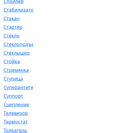
Спойлер
[29]
Стабилизатор
[596]
Стакан
[7]
Стартер
[176]
Стекло
[11]
Стеклоподъемник
[12]
Стёклышко
[20]
Стойка
[969]
Стремянка
[46]
Ступица
[775]
Суперантигель
[3]
Суппорт
[198]
Сцепление
[1]
Телевизор
[13]
Термостат
[323]
Толкатель
[4]