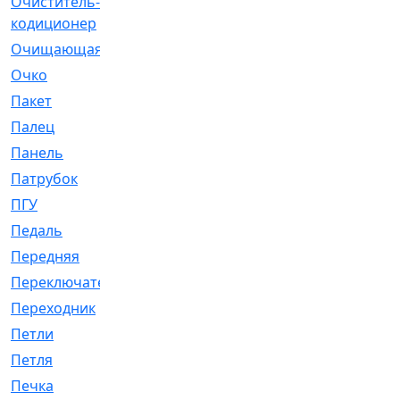
Очиститель-
[1]
кодиционер
Очищающая
[1]
Очко
[24]
Пакет
[1]
Палец
[4]
Панель
[61]
Патрубок
[248]
ПГУ
[2]
Педаль
[3]
Передняя
[22]
Переключатель
[36]
Переходник
[4]
Петли
[23]
Петля
[3]
Печка
[3]