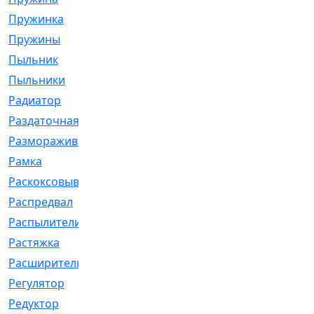
Пружинка
[1]
Пружины
[326]
Пыльник
[1202]
Пыльники
[5]
Радиатор
[916]
Раздаточная
[1]
Размораживатель
[1]
Рамка
[29]
Раскоксовывание
[4]
Распредвал
[41]
Распылители
[226]
Растяжка
[1]
Расширительный
[9]
Регулятор
[5]
Редуктор
[17]