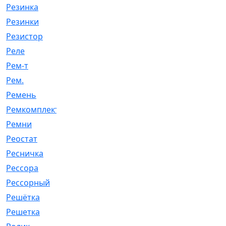
Резинка
[15]
Резинки
[6]
Резистор
[1]
Реле
[20]
Рем-т
[7]
Рем.
[2]
Ремень
[2060]
Ремкомплект
[1924]
Ремни
[21]
Реостат
[1]
Ресничка
[25]
Рессора
[51]
Рессорный
[107]
Решётка
[101]
Решетка
[21]