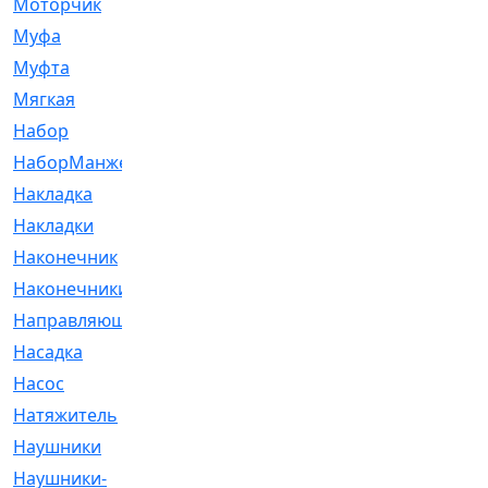
Моторчик
[6]
Муфа
[1]
Муфта
[9]
Мягкая
[3]
Набор
[6]
НаборМанжетГТЦ
[33]
Накладка
[51]
Накладки
[1]
Наконечник
[743]
Наконечники
[119]
Направляющая
[43]
Насадка
[16]
Насос
[356]
Натяжитель
[125]
Наушники
[8]
Наушники-
[2]