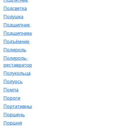
Подпятник
[1]
Подсветка
[1]
Подушка
[1540]
Подшипник
[1825]
Подшипники
[106]
Подъёмник
[1]
Полироль
[1]
Полироль-
[1]
реставратор
Полукольца
[107]
Полуось
[43]
Помпа
[537]
Пороги
[1]
Портативный
[1]
Поршень
[5]
Поршня
[833]