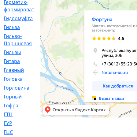
Герметик-
[3]
формирователь
Гидромуфта
[47]
Гильза
[56]
Гильзо-
[13]
Поршневая
Гильзы
[259]
Гитара
[7]
Главный
[29]
Головка
[28]
Горловина
[14]
Горный
[1]
Гофра
[86]
ГТЦ
[96]
ГУР
[34]
ГЦC
[6]