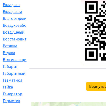
Вкладыш
[41]
Вкладыши
[1131]
Влагоотделитель
[2]
Воздухозаборник
[2]
Воздушный
[1]
Восстановительный
[1]
Вставка
[168]
Втулка
[1875]
Втягивающий
[22]
Габарит
[286]
Габаритный
[6]
Газматики
[117]
Вернутьс
Гайка
[104]
Генератор
[148]
Герметик
[15]