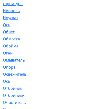
гарнитура
Ниппель
[1]
Ноускат
[53]
Оcь
[2]
Обвес
[3]
Обмотка
[4]
Обойма
[14]
Огни
[1]
Омыватель
[4]
Опора
[1]
Освежитель
[1]
Ось
[4]
Отбойник
[287]
Отбойники
[80]
Очиститель
[15]