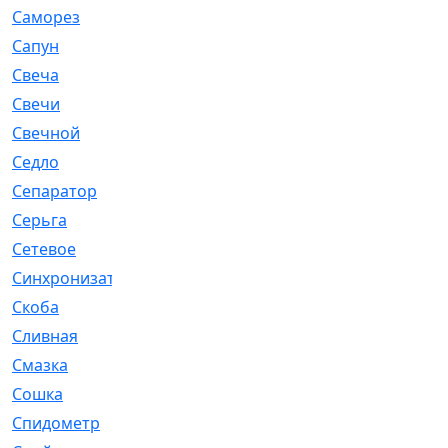
Саморез
[23]
Сапун
[33]
Свеча
[457]
Свечи
[272]
Свечной
[2]
Седло
[7]
Сепаратор
[6]
Серьга
[27]
Сетевое
[6]
Синхронизатор
[1]
Скоба
[4]
Сливная
[6]
Смазка
[24]
Сошка
[8]
Спидометр
[48]