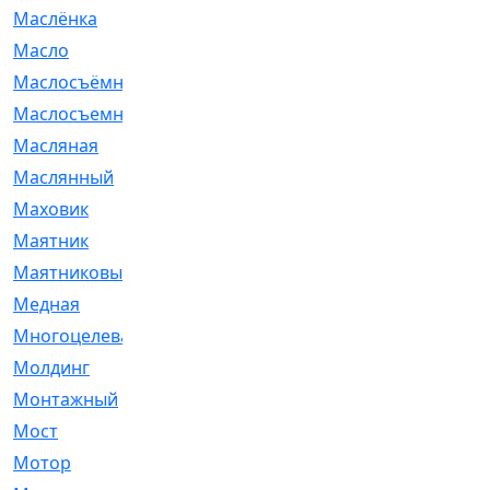
Маслёнка
[4]
Масло
[66]
Маслосъёмные
[480]
Маслосъемные
[26]
Масляная
[1]
Маслянный
[54]
Маховик
[6]
Маятник
[5]
Маятниковый
[13]
Медная
[2]
Многоцелевая
[1]
Молдинг
[14]
Монтажный
[1]
Мост
[10]
Мотор
[212]