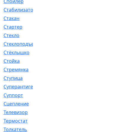
Спойлер
[29]
Стабилизатор
[596]
Стакан
[7]
Стартер
[176]
Стекло
[11]
Стеклоподъемник
[12]
Стёклышко
[20]
Стойка
[969]
Стремянка
[46]
Ступица
[775]
Суперантигель
[3]
Суппорт
[198]
Сцепление
[1]
Телевизор
[13]
Термостат
[323]
Толкатель
[4]