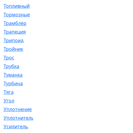
Топливный
[5]
Тормозные
[57]
Трамблёр
[54]
Трапеция
[2]
Трипоид
[16]
Тройник
[1]
Трос
[500]
Трубка
[39]
Туманка
[77]
Турбина
[69]
Тяга
[1264]
Угол
[2]
Уплотнение
[22]
Уплотнитель
[13]
Усилитель
[20]