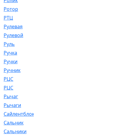
Ролик
[790]
Ротор
[2]
РТЦ
[475]
Рулевая
[974]
Рулевой
[585]
Руль
[12]
Ручка
[29]
Ручки
[3]
Ручник
[11]
РЦC
[12]
РЦС
[84]
Рычаг
[588]
Рычаги
[3]
Сайлентблок
[4208]
Сальник
[4340]
Сальники
[123]