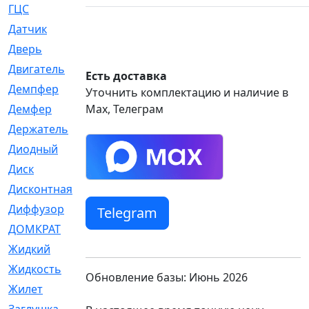
ГЦС
[74]
Датчик
[969]
Дверь
[249]
Двигатель
[64]
Есть доставка
Демпфер
[2]
Уточнить комплектацию и наличие в
Демфер
Max, Телеграм
[1]
Держатель
[5]
Диодный
[3]
Диск
[418]
Дисконтная
[1]
Диффузор
[1]
Telegram
ДОМКРАТ
[1]
Жидкий
[5]
Жидкость
[80]
Обновление базы: Июнь 2026
Жилет
[1]