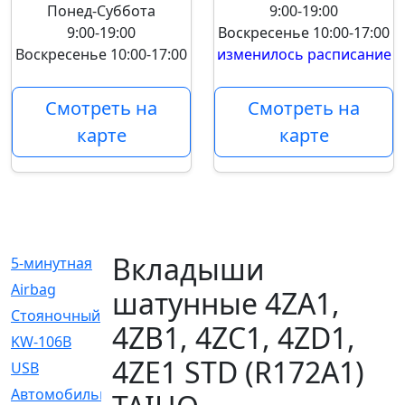
Понед-Суббота
9:00-19:00
9:00-19:00
Воскресенье
10:00-17:00
Воскресенье
10:00-17:00
изменилось расписание
Смотреть на
Смотреть на
карте
карте
Вкладыши
5-минутная
[1]
Airbag
[18]
шатунные 4ZA1,
Cтояночный
[1]
4ZB1, 4ZC1, 4ZD1,
KW-106B
[0]
4ZE1 STD (R172A1)
USB
[6]
Автомобильное
[6]