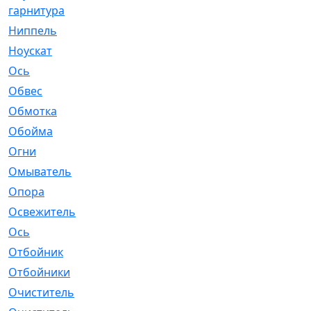
гарнитура
Ниппель
[1]
Ноускат
[53]
Оcь
[2]
Обвес
[3]
Обмотка
[4]
Обойма
[14]
Огни
[1]
Омыватель
[4]
Опора
[1]
Освежитель
[1]
Ось
[4]
Отбойник
[287]
Отбойники
[80]
Очиститель
[15]