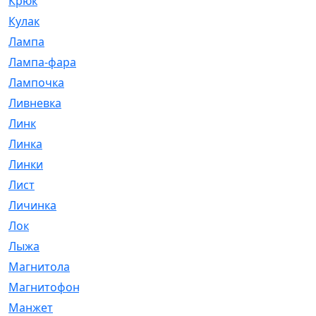
Крюк
[1]
Кулак
[9]
Лампа
[128]
Лампа-фара
[4]
Лампочка
[209]
Ливневка
[66]
Линк
[3]
Линка
[64]
Линки
[913]
Лист
[144]
Личинка
[3]
Лок
[1]
Лыжа
[23]
Магнитола
[11]
Магнитофон
[1]
Манжет
[194]