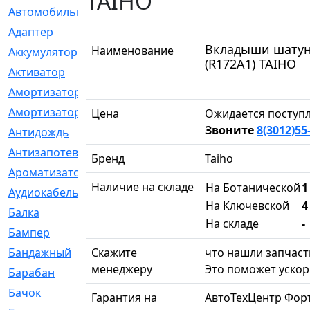
TAIHO
Автомобильный
[6]
Адаптер
[3]
Вкладыши шатунн
Наименование
Аккумулятор
[2]
(R172A1) TAIHO
Активатор
[1]
Амортизатор
[608]
Амортизаторы
[21]
Цена
Ожидается поступл
Звоните
8(3012)55
Антидождь
[1]
Антизапотеватель
[1]
Бренд
Taiho
Ароматизатор
[35]
Наличие на складе
На Ботанической
1
Аудиокабель
[2]
На Ключевской
4
Балка
[58]
На складе
-
Бампер
[137]
Бандажный
Скажите
[6]
что нашли запчасть
менеджеру
Это поможет ускор
Барабан
[5]
Бачок
[40]
Гарантия на
АвтоТехЦентр Фор