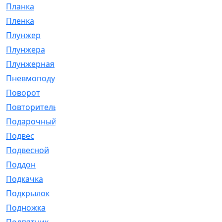
Планка
[21]
Пленка
[1]
Плунжер
[1]
Плунжера
[64]
Плунжерная
[91]
Пневмоподушка
[2]
Поворот
[12]
Повторитель
[86]
Подарочный
[3]
Подвес
[16]
Подвесной
[7]
Поддон
[18]
Подкачка
[5]
Подкрылок
[128]
Подножка
[16]