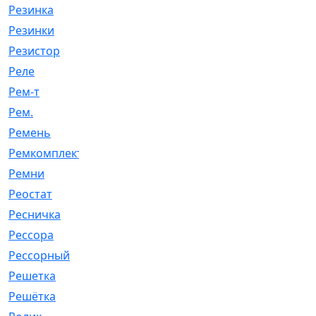
Резинка
[15]
Резинки
[6]
Резистор
[1]
Реле
[20]
Рем-т
[7]
Рем.
[2]
Ремень
[2060]
Ремкомплект
[1924]
Ремни
[21]
Реостат
[1]
Ресничка
[25]
Рессора
[51]
Рессорный
[107]
Решетка
[21]
Решётка
[101]