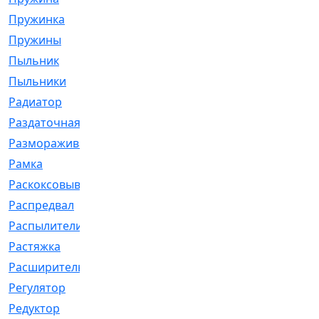
Пружинка
[1]
Пружины
[326]
Пыльник
[1202]
Пыльники
[5]
Радиатор
[916]
Раздаточная
[1]
Размораживатель
[1]
Рамка
[29]
Раскоксовывание
[4]
Распредвал
[41]
Распылители
[226]
Растяжка
[1]
Расширительный
[9]
Регулятор
[5]
Редуктор
[17]