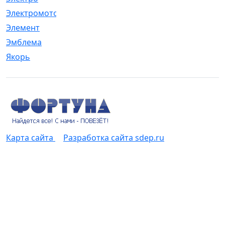
Электромотор
[1]
Элемент
[5]
Эмблема
[1]
Якорь
[4]
Карта сайта
Разработка сайта sdep.ru