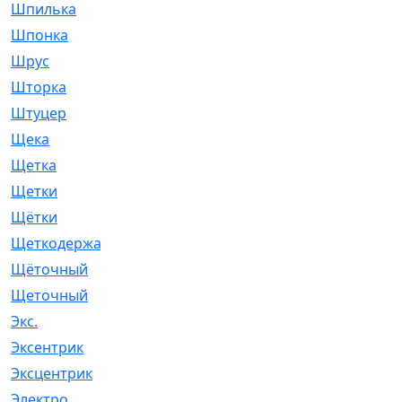
Шпилька
[215]
Шпонка
[19]
Шрус
[1107]
Шторка
[6]
Штуцер
[8]
Щека
[18]
Щетка
[31]
Щетки
[58]
Щётки
[124]
Щеткодержатель
[14]
Щёточный
[7]
Щеточный
[1]
Экс.
[4]
Эксентрик
[1]
Эксцентрик
[67]
Электро
[1]