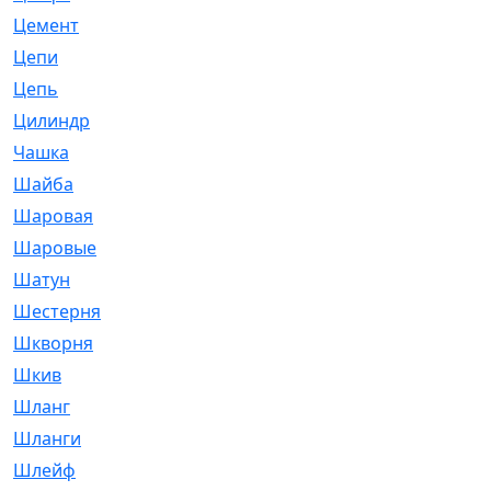
Цемент
[1]
Цепи
[314]
Цепь
[171]
Цилиндр
[55]
Чашка
[695]
Шайба
[37]
Шаровая
[900]
Шаровые
[1]
Шатун
[226]
Шестерня
[33]
Шкворня
[118]
Шкив
[129]
Шланг
[476]
Шланги
[36]
Шлейф
[70]