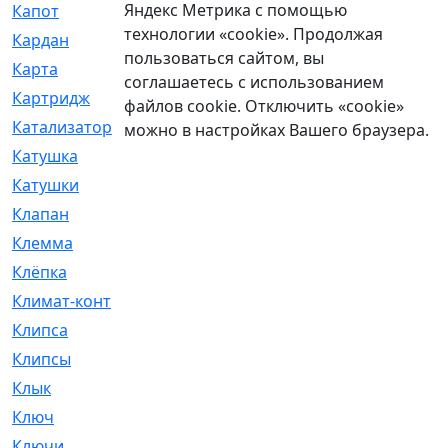
Яндекс Метрика с помощью
Капот
[144]
технологии «cookie». Продолжая
Кардан
[131]
пользоваться сайтом, вы
Карта
[2]
соглашаетесь с использованием
Картридж
[250]
файлов cookie. Отключить «cookie»
Катализатор
[1]
можно в настройках Вашего браузера.
Катушка
[2]
Катушки
[291]
Клапан
[375]
Клемма
[5]
Клёпка
[2]
Климат-контроль
[3]
Клипса
[21]
Клипсы
[321]
Клык
[4]
Ключ
[2]
Ключи
[3]