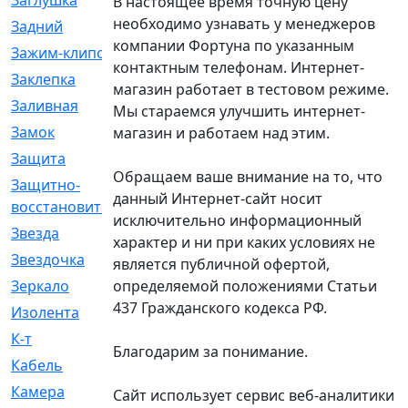
Заглушка
[21]
В настоящее время точную цену
необходимо узнавать у менеджеров
Задний
[528]
компании Фортуна по указанным
Зажим-клипса
[1]
контактным телефонам. Интернет-
Заклепка
[1]
магазин работает в тестовом режиме.
Заливная
[4]
Мы стараемся улучшить интернет-
Замок
[12]
магазин и работаем над этим.
Защита
[79]
Обращаем ваше внимание на то, что
Защитно-
[4]
данный Интернет-сайт носит
восстановительный
исключительно информационный
Звезда
[1]
характер и ни при каких условиях не
Звездочка
[5]
является публичной офертой,
определяемой положениями Статьи
Зеркало
[369]
437 Гражданского кодекса РФ.
Изолента
[1]
К-т
[13]
Благодарим за понимание.
Кабель
[50]
Камера
[4]
Сайт использует сервис веб-аналитики