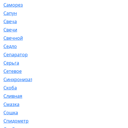
Саморез
[23]
Сапун
[33]
Свеча
[457]
Свечи
[272]
Свечной
[2]
Седло
[7]
Сепаратор
[6]
Серьга
[27]
Сетевое
[6]
Синхронизатор
[1]
Скоба
[4]
Сливная
[6]
Смазка
[24]
Сошка
[8]
Спидометр
[48]