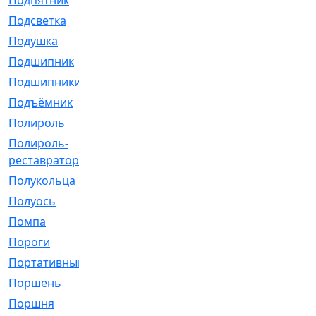
Подпятник
[1]
Подсветка
[1]
Подушка
[1540]
Подшипник
[1825]
Подшипники
[106]
Подъёмник
[1]
Полироль
[1]
Полироль-
[1]
реставратор
Полукольца
[107]
Полуось
[43]
Помпа
[537]
Пороги
[1]
Портативный
[1]
Поршень
[5]
Поршня
[833]