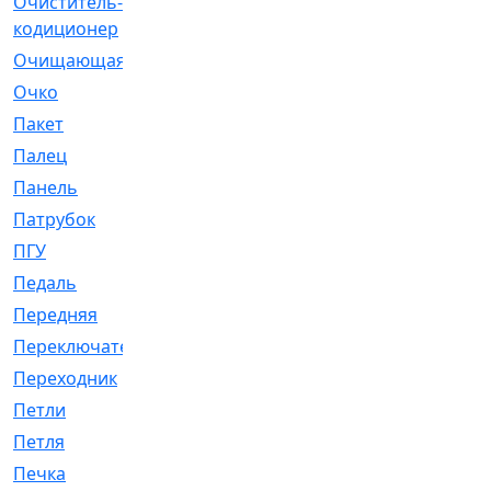
Очиститель-
[1]
кодиционер
Очищающая
[1]
Очко
[24]
Пакет
[1]
Палец
[4]
Панель
[61]
Патрубок
[248]
ПГУ
[2]
Педаль
[3]
Передняя
[22]
Переключатель
[36]
Переходник
[4]
Петли
[23]
Петля
[3]
Печка
[3]