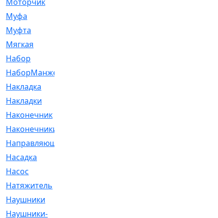
Моторчик
[6]
Муфа
[1]
Муфта
[9]
Мягкая
[3]
Набор
[6]
НаборМанжетГТЦ
[33]
Накладка
[51]
Накладки
[1]
Наконечник
[743]
Наконечники
[119]
Направляющая
[43]
Насадка
[16]
Насос
[356]
Натяжитель
[125]
Наушники
[8]
Наушники-
[2]