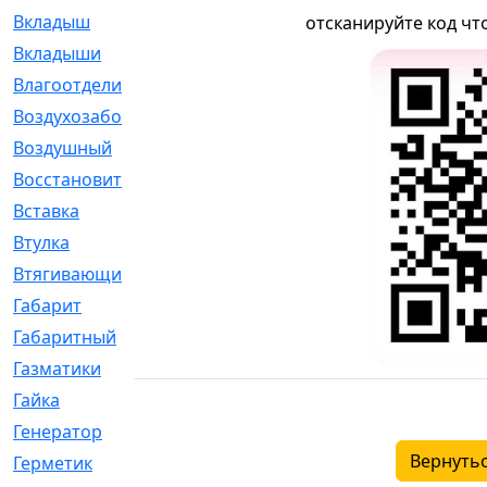
Вкладыш
[41]
отсканируйте код чт
Вкладыши
[1131]
Влагоотделитель
[2]
Воздухозаборник
[2]
Воздушный
[1]
Восстановительный
[1]
Вставка
[168]
Втулка
[1875]
Втягивающий
[22]
Габарит
[286]
Габаритный
[6]
Газматики
[117]
Гайка
[104]
Генератор
[148]
Вернутьс
Герметик
[15]