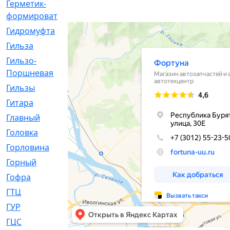
Герметик-
[3]
формирователь
Гидромуфта
[47]
Гильза
[56]
Гильзо-
[13]
Поршневая
Гильзы
[259]
Гитара
[7]
Главный
[29]
Головка
[28]
Горловина
[14]
Горный
[1]
Гофра
[86]
ГТЦ
[96]
ГУР
[34]
ГЦC
[6]