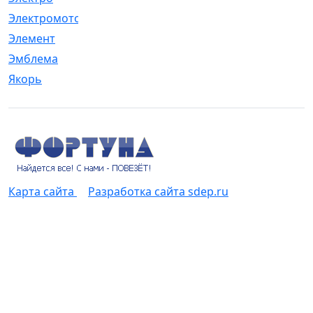
Электромотор
[1]
Элемент
[5]
Эмблема
[1]
Якорь
[4]
Карта сайта
Разработка сайта sdep.ru