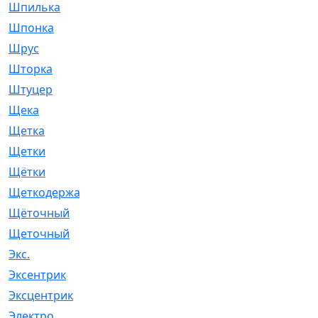
Шпилька
[215]
Шпонка
[19]
Шрус
[1107]
Шторка
[6]
Штуцер
[8]
Щека
[18]
Щетка
[31]
Щетки
[58]
Щётки
[124]
Щеткодержатель
[14]
Щёточный
[7]
Щеточный
[1]
Экс.
[4]
Эксентрик
[1]
Эксцентрик
[67]
Электро
[1]