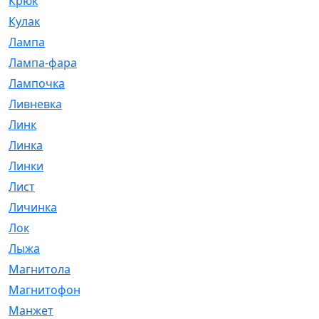
Крюк
[1]
Кулак
[9]
Лампа
[128]
Лампа-фара
[4]
Лампочка
[209]
Ливневка
[66]
Линк
[3]
Линка
[64]
Линки
[913]
Лист
[144]
Личинка
[3]
Лок
[1]
Лыжа
[23]
Магнитола
[11]
Магнитофон
[1]
Манжет
[194]