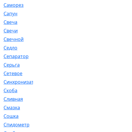
Саморез
[23]
Сапун
[33]
Свеча
[457]
Свечи
[272]
Свечной
[2]
Седло
[7]
Сепаратор
[6]
Серьга
[27]
Сетевое
[6]
Синхронизатор
[1]
Скоба
[4]
Сливная
[6]
Смазка
[24]
Сошка
[8]
Спидометр
[48]