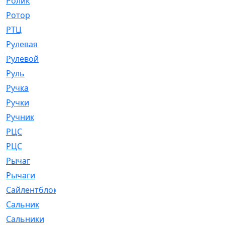
Ролик
[790]
Ротор
[2]
РТЦ
[475]
Рулевая
[974]
Рулевой
[585]
Руль
[12]
Ручка
[29]
Ручки
[3]
Ручник
[11]
РЦC
[12]
РЦС
[84]
Рычаг
[588]
Рычаги
[3]
Сайлентблок
[4208]
Сальник
[4340]
Сальники
[123]