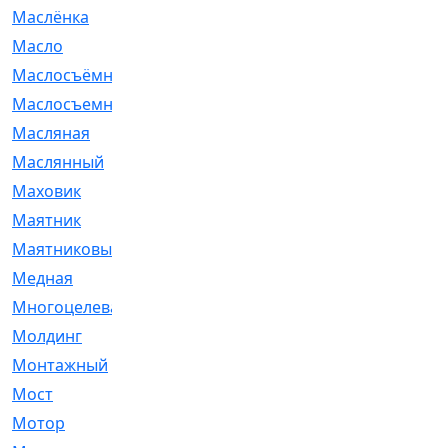
Маслёнка
[4]
Масло
[66]
Маслосъёмные
[480]
Маслосъемные
[26]
Масляная
[1]
Маслянный
[54]
Маховик
[6]
Маятник
[5]
Маятниковый
[13]
Медная
[2]
Многоцелевая
[1]
Молдинг
[14]
Монтажный
[1]
Мост
[10]
Мотор
[212]