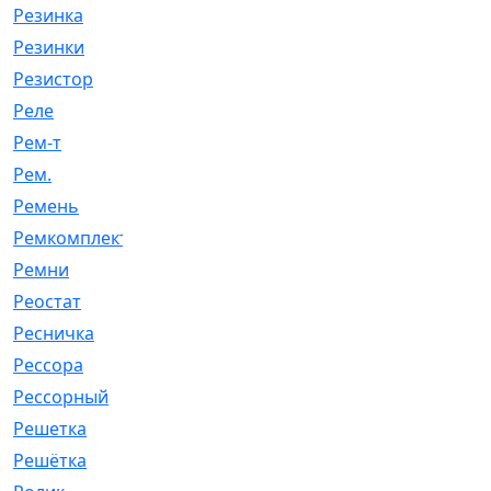
Резинка
[15]
Резинки
[6]
Резистор
[1]
Реле
[20]
Рем-т
[7]
Рем.
[2]
Ремень
[2060]
Ремкомплект
[1924]
Ремни
[21]
Реостат
[1]
Ресничка
[25]
Рессора
[51]
Рессорный
[107]
Решетка
[21]
Решётка
[101]