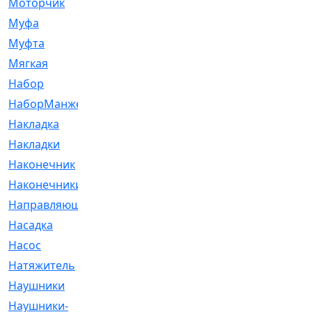
Моторчик
[6]
Муфа
[1]
Муфта
[9]
Мягкая
[3]
Набор
[6]
НаборМанжетГТЦ
[33]
Накладка
[51]
Накладки
[1]
Наконечник
[743]
Наконечники
[119]
Направляющая
[43]
Насадка
[16]
Насос
[356]
Натяжитель
[125]
Наушники
[8]
Наушники-
[2]