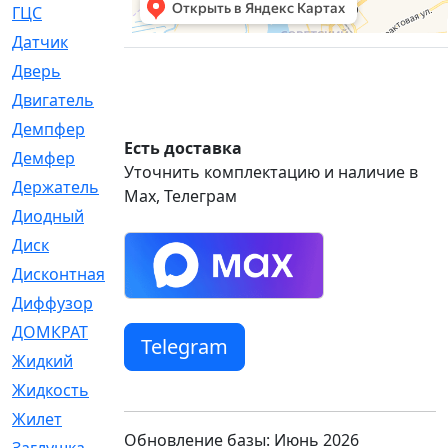
ГЦС
[74]
Датчик
[969]
Дверь
[249]
Двигатель
[64]
Демпфер
[2]
Есть доставка
Демфер
[1]
Уточнить комплектацию и наличие в
Держатель
[5]
Max, Телеграм
Диодный
[3]
Диск
[418]
Дисконтная
[1]
Диффузор
[1]
ДОМКРАТ
[1]
Telegram
Жидкий
[5]
Жидкость
[80]
Жилет
[1]
Обновление базы: Июнь 2026