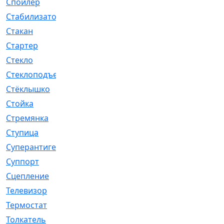
Спойлер
[29]
Стабилизатор
[596]
Стакан
[7]
Стартер
[176]
Стекло
[11]
Стеклоподъемник
[12]
Стёклышко
[20]
Стойка
[969]
Стремянка
[46]
Ступица
[775]
Суперантигель
[3]
Суппорт
[198]
Сцепление
[1]
Телевизор
[13]
Термостат
[323]
Толкатель
[4]