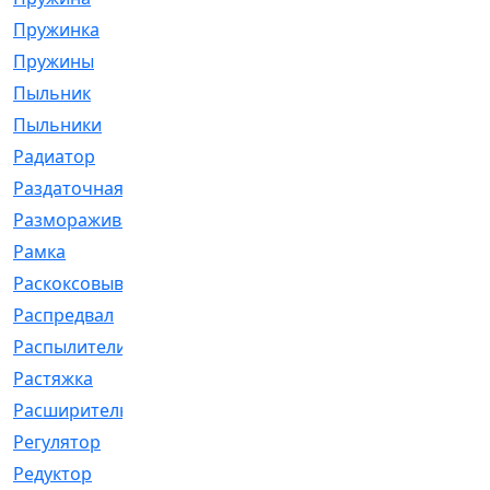
Пружинка
[1]
Пружины
[326]
Пыльник
[1202]
Пыльники
[5]
Радиатор
[916]
Раздаточная
[1]
Размораживатель
[1]
Рамка
[29]
Раскоксовывание
[4]
Распредвал
[41]
Распылители
[226]
Растяжка
[1]
Расширительный
[9]
Регулятор
[5]
Редуктор
[17]