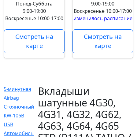
Понед-Суббота
9:00-19:00
9:00-19:00
Воскресенье
10:00-17:00
Воскресенье
10:00-17:00
изменилось расписание
Смотреть на
Смотреть на
карте
карте
Вкладыши
5-минутная
[1]
Airbag
[18]
шатунные 4G30,
Cтояночный
[1]
4G31, 4G32, 4G62,
KW-106B
[0]
4G63, 4G64, 4G65
USB
[6]
Автомобильное
[6]