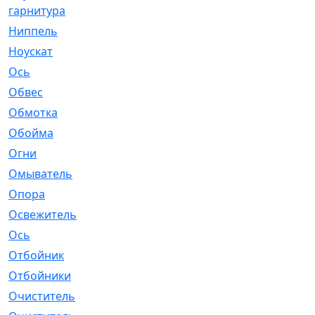
гарнитура
Ниппель
[1]
Ноускат
[53]
Оcь
[2]
Обвес
[3]
Обмотка
[4]
Обойма
[14]
Огни
[1]
Омыватель
[4]
Опора
[1]
Освежитель
[1]
Ось
[4]
Отбойник
[287]
Отбойники
[80]
Очиститель
[15]