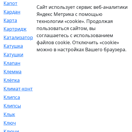
Капот
[144]
Сайт использует сервис веб-аналитики
Кардан
[131]
Яндекс Метрика с помощью
Карта
[2]
технологии «cookie». Продолжая
пользоваться сайтом, вы
Картридж
[250]
соглашаетесь с использованием
Катализатор
[1]
файлов cookie. Отключить «cookie»
Катушка
[2]
можно в настройках Вашего браузера.
Катушки
[291]
Клапан
[375]
Клемма
[5]
Клёпка
[2]
Климат-контроль
[3]
Клипса
[21]
Клипсы
[321]
Клык
[4]
Ключ
[2]
Ключи
[3]