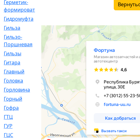
Герметик-
[3]
Вернутьс
формирователь
Гидромуфта
[47]
Гильза
[56]
Гильзо-
[13]
Поршневая
Гильзы
[259]
Гитара
[7]
Главный
[29]
Головка
[28]
Горловина
[14]
Горный
[1]
Гофра
[86]
ГТЦ
[96]
ГУР
[34]
ГЦC
[6]