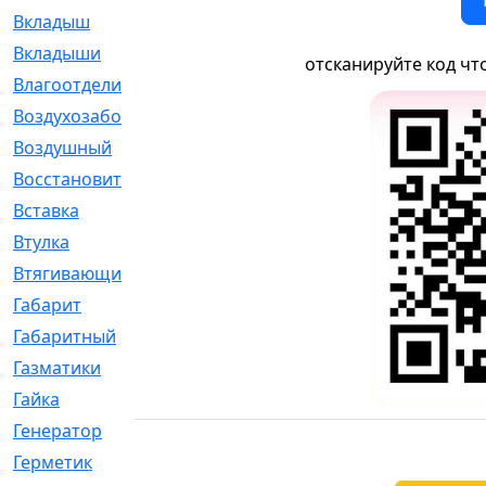
Вкладыш
[41]
Вкладыши
[1131]
отсканируйте код чт
Влагоотделитель
[2]
Воздухозаборник
[2]
Воздушный
[1]
Восстановительный
[1]
Вставка
[168]
Втулка
[1875]
Втягивающий
[22]
Габарит
[286]
Габаритный
[6]
Газматики
[117]
Гайка
[104]
Генератор
[148]
Герметик
[15]