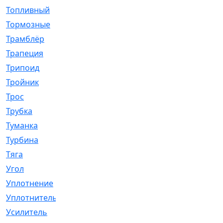
Топливный
[5]
Тормозные
[57]
Трамблёр
[54]
Трапеция
[2]
Трипоид
[16]
Тройник
[1]
Трос
[500]
Трубка
[39]
Туманка
[77]
Турбина
[69]
Тяга
[1264]
Угол
[2]
Уплотнение
[22]
Уплотнитель
[13]
Усилитель
[20]