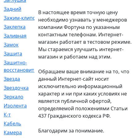
Заглушка
[21]
Задний
[528]
В настоящее время точную цену
Зажим-клипса
[1]
необходимо узнавать у менеджеров
Заклепка
[1]
компании Фортуна по указанным
контактным телефонам. Интернет-
Заливная
[4]
магазин работает в тестовом режиме.
Замок
[12]
Мы стараемся улучшить интернет-
Защита
[79]
магазин и работаем над этим.
Защитно-
[4]
восстановительный
Обращаем ваше внимание на то, что
данный Интернет-сайт носит
Звезда
[1]
исключительно информационный
Звездочка
[5]
характер и ни при каких условиях не
Зеркало
[369]
является публичной офертой,
Изолента
[1]
определяемой положениями Статьи
К-т
[13]
437 Гражданского кодекса РФ.
Кабель
[50]
Благодарим за понимание.
Камера
[4]