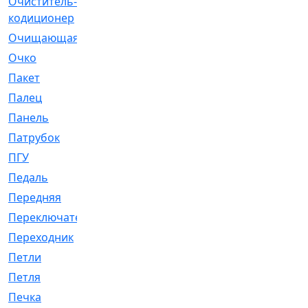
Очиститель-
[1]
кодиционер
Очищающая
[1]
Очко
[24]
Пакет
[1]
Палец
[4]
Панель
[61]
Патрубок
[248]
ПГУ
[2]
Педаль
[3]
Передняя
[22]
Переключатель
[36]
Переходник
[4]
Петли
[23]
Петля
[3]
Печка
[3]