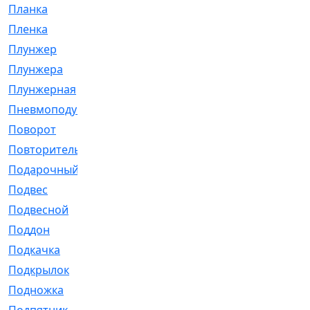
Планка
[21]
Пленка
[1]
Плунжер
[1]
Плунжера
[64]
Плунжерная
[91]
Пневмоподушка
[2]
Поворот
[12]
Повторитель
[86]
Подарочный
[3]
Подвес
[16]
Подвесной
[7]
Поддон
[18]
Подкачка
[5]
Подкрылок
[128]
Подножка
[16]