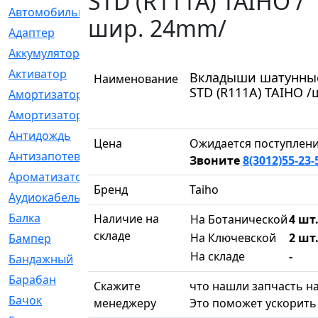
STD (R111A) TAIHO /
Автомобильный
[6]
шир. 24mm/
Адаптер
[3]
Аккумулятор
[2]
Активатор
[1]
Вкладыши шатунные 
Наименование
STD (R111A) TAIHO 
Амортизатор
[608]
Амортизаторы
[21]
Антидождь
[1]
Цена
Ожидается поступлени
Антизапотеватель
[1]
Звоните
8(3012)55-23-
Ароматизатор
[35]
Бренд
Taiho
Аудиокабель
[2]
Балка
[58]
Наличие на
На Ботанической
4 шт.
складе
На Ключевской
2 шт.
Бампер
[137]
На складе
-
Бандажный
[6]
Барабан
[5]
Скажите
что нашли запчасть на
Бачок
[40]
менеджеру
Это поможет ускорить 