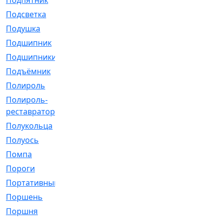
Подпятник
[1]
Подсветка
[1]
Подушка
[1540]
Подшипник
[1825]
Подшипники
[106]
Подъёмник
[1]
Полироль
[1]
Полироль-
[1]
реставратор
Полукольца
[107]
Полуось
[43]
Помпа
[537]
Пороги
[1]
Портативный
[1]
Поршень
[5]
Поршня
[833]