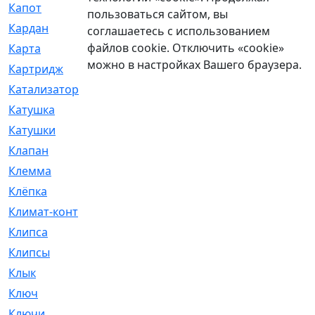
Капот
[144]
пользоваться сайтом, вы
Кардан
[131]
соглашаетесь с использованием
файлов cookie. Отключить «cookie»
Карта
[2]
можно в настройках Вашего браузера.
Картридж
[250]
Катализатор
[1]
Катушка
[2]
Катушки
[291]
Клапан
[375]
Клемма
[5]
Клёпка
[2]
Климат-контроль
[3]
Клипса
[21]
Клипсы
[321]
Клык
[4]
Ключ
[2]
Ключи
[3]