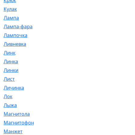
Крюк
[1]
Кулак
[9]
Лампа
[128]
Лампа-фара
[4]
Лампочка
[209]
Ливневка
[66]
Линк
[3]
Линка
[64]
Линки
[913]
Лист
[144]
Личинка
[3]
Лок
[1]
Лыжа
[23]
Магнитола
[11]
Магнитофон
[1]
Манжет
[194]