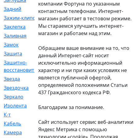
Заглушка
[21]
компании Фортуна по указанным
Задний
[528]
контактным телефонам. Интернет-
Зажим-клипса
[1]
магазин работает в тестовом режиме.
Мы стараемся улучшить интернет-
Заклепка
[1]
магазин и работаем над этим.
Заливная
[4]
Замок
[12]
Обращаем ваше внимание на то, что
Защита
[79]
данный Интернет-сайт носит
Защитно-
[4]
исключительно информационный
восстановительный
характер и ни при каких условиях не
является публичной офертой,
Звезда
[1]
определяемой положениями Статьи
Звездочка
[5]
437 Гражданского кодекса РФ.
Зеркало
[369]
Изолента
[1]
Благодарим за понимание.
К-т
[13]
Сайт использует сервис веб-аналитики
Кабель
[50]
Яндекс Метрика с помощью
Камера
[4]
технологии «cookie». Продолжая