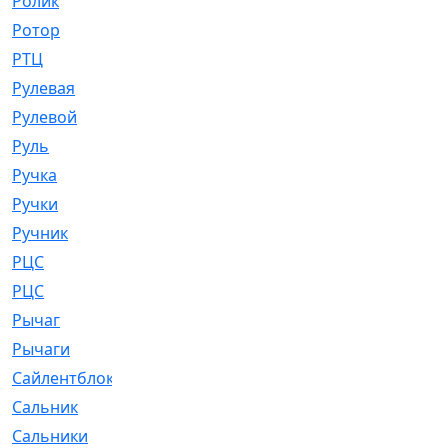
Ролик
[790]
Ротор
[2]
РТЦ
[475]
Рулевая
[974]
Рулевой
[585]
Руль
[12]
Ручка
[29]
Ручки
[3]
Ручник
[11]
РЦC
[12]
РЦС
[84]
Рычаг
[588]
Рычаги
[3]
Сайлентблок
[4208]
Сальник
[4340]
Сальники
[123]