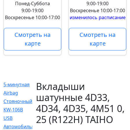
Понед-Суббота
9:00-19:00
9:00-19:00
Воскресенье
10:00-17:00
Воскресенье
10:00-17:00
изменилось расписание
Смотреть на
Смотреть на
карте
карте
Вкладыши
5-минутная
[1]
Airbag
[18]
шатунные 4D33,
Cтояночный
[1]
4D34, 4D35, 4M51 0,
KW-106B
[0]
25 (R122H) TAIHO
USB
[6]
Автомобильное
[6]