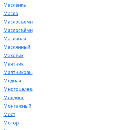
Маслёнка
[4]
Масло
[66]
Маслосъемные
[26]
Маслосъёмные
[480]
Масляная
[1]
Маслянный
[54]
Маховик
[6]
Маятник
[5]
Маятниковый
[13]
Медная
[2]
Многоцелевая
[1]
Молдинг
[14]
Монтажный
[1]
Мост
[10]
Мотор
[212]