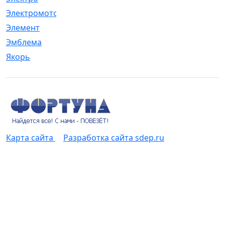
Электромотор
[1]
Элемент
[5]
Эмблема
[1]
Якорь
[4]
Карта сайта
Разработка сайта sdep.ru