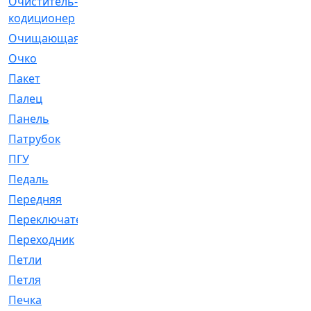
Очиститель-
[1]
кодиционер
Очищающая
[1]
Очко
[24]
Пакет
[1]
Палец
[4]
Панель
[61]
Патрубок
[248]
ПГУ
[2]
Педаль
[3]
Передняя
[22]
Переключатель
[36]
Переходник
[4]
Петли
[23]
Петля
[3]
Печка
[3]