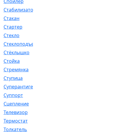
Спойлер
[29]
Стабилизатор
[596]
Стакан
[7]
Стартер
[176]
Стекло
[11]
Стеклоподъемник
[12]
Стёклышко
[20]
Стойка
[969]
Стремянка
[46]
Ступица
[775]
Суперантигель
[3]
Суппорт
[198]
Сцепление
[1]
Телевизор
[13]
Термостат
[323]
Толкатель
[4]