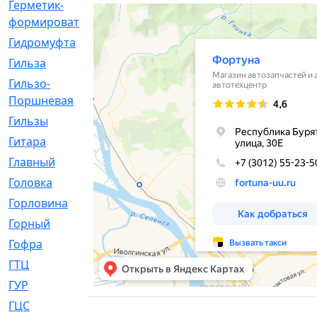
Герметик-
[3]
формирователь
Гидромуфта
[47]
Гильза
[56]
Гильзо-
[13]
Поршневая
Гильзы
[259]
Гитара
[7]
Главный
[29]
Головка
[28]
Горловина
[14]
Горный
[1]
Гофра
[86]
ГТЦ
[96]
ГУР
[34]
ГЦC
[6]