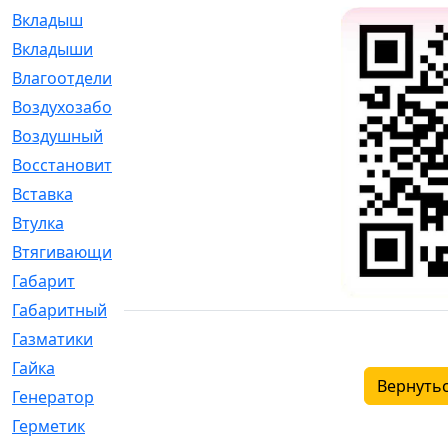
Вкладыш
[41]
Вкладыши
[1131]
Влагоотделитель
[2]
Воздухозаборник
[2]
Воздушный
[1]
Восстановительный
[1]
Вставка
[168]
Втулка
[1875]
Втягивающий
[22]
Габарит
[286]
Габаритный
[6]
Газматики
[117]
Гайка
[104]
Вернутьс
Генератор
[148]
Герметик
[15]