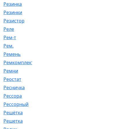
Резинка
[15]
Резинки
[6]
Резистор
[1]
Реле
[20]
Рем-т
[7]
Рем.
[2]
Ремень
[2060]
Ремкомплект
[1924]
Ремни
[21]
Реостат
[1]
Ресничка
[25]
Рессора
[51]
Рессорный
[107]
Решётка
[101]
Решетка
[21]