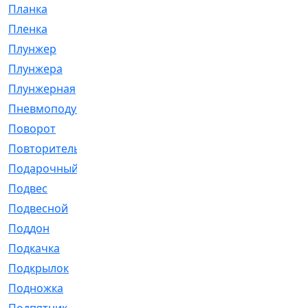
Планка
[21]
Пленка
[1]
Плунжер
[1]
Плунжера
[64]
Плунжерная
[91]
Пневмоподушка
[2]
Поворот
[12]
Повторитель
[86]
Подарочный
[3]
Подвес
[16]
Подвесной
[7]
Поддон
[18]
Подкачка
[5]
Подкрылок
[128]
Подножка
[16]