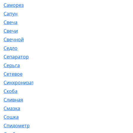
Саморез
[23]
Сапун
[33]
Свеча
[457]
Свечи
[272]
Свечной
[2]
Седло
[7]
Сепаратор
[6]
Серьга
[27]
Сетевое
[6]
Синхронизатор
[1]
Скоба
[4]
Сливная
[6]
Смазка
[24]
Сошка
[8]
Спидометр
[48]