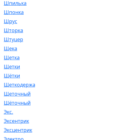
Шпилька
[215]
Шпонка
[19]
Шрус
[1107]
Шторка
[6]
Штуцер
[8]
Щека
[18]
Щетка
[31]
Щетки
[58]
Щётки
[124]
Щеткодержатель
[14]
Щеточный
[1]
Щёточный
[7]
Экс.
[4]
Эксентрик
[1]
Эксцентрик
[67]
Электро
[1]