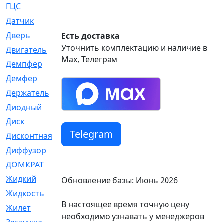
ГЦС
[74]
Датчик
[969]
Дверь
[249]
Есть доставка
Уточнить комплектацию и наличие в
Двигатель
[64]
Max, Телеграм
Демпфер
[2]
Демфер
[1]
Держатель
[5]
Диодный
[3]
Диск
[418]
Telegram
Дисконтная
[1]
Диффузор
[1]
ДОМКРАТ
[1]
Жидкий
[5]
Обновление базы: Июнь 2026
Жидкость
[80]
В настоящее время точную цену
Жилет
[1]
необходимо узнавать у менеджеров