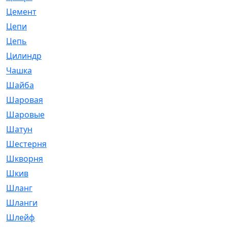
Цемент
[1]
Цепи
[314]
Цепь
[171]
Цилиндр
[55]
Чашка
[695]
Шайба
[37]
Шаровая
[900]
Шаровые
[1]
Шатун
[226]
Шестерня
[33]
Шкворня
[118]
Шкив
[129]
Шланг
[476]
Шланги
[36]
Шлейф
[70]