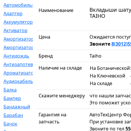
Автомобильный
[6]
Вкладыши шатун
Наименование
Адаптер
[3]
TAIHO
Аккумулятор
[2]
Активатор
[1]
Цена
Ожидается посту
Амортизатор
[608]
Звоните
8(3012)5
Амортизаторы
[21]
Антидождь
Бренд
[1]
Taiho
Антизапотеватель
[1]
Наличие на складе
На Ботанической
Ароматизатор
[35]
На Ключевской
Аудиокабель
[2]
На складе
Балка
[58]
Скажите менеджеру
что нашли запчас
Бампер
[137]
Это поможет уско
Бандажный
[6]
Гарантия на
АвтоТехЦентр Фо
Барабан
[5]
запчасть
При установке за
Бачок
[40]
Звоните по тел
55