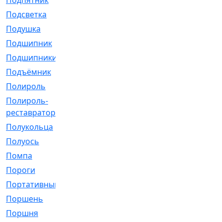
Подпятник
[1]
Подсветка
[1]
Подушка
[1540]
Подшипник
[1825]
Подшипники
[106]
Подъёмник
[1]
Полироль
[1]
Полироль-
[1]
реставратор
Полукольца
[107]
Полуось
[43]
Помпа
[537]
Пороги
[1]
Портативный
[1]
Поршень
[5]
Поршня
[833]