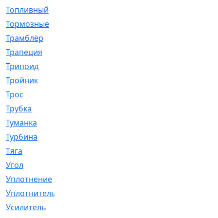
Топливный
[5]
Тормозные
[57]
Трамблёр
[54]
Трапеция
[2]
Трипоид
[16]
Тройник
[1]
Трос
[500]
Трубка
[39]
Туманка
[77]
Турбина
[69]
Тяга
[1264]
Угол
[2]
Уплотнение
[22]
Уплотнитель
[13]
Усилитель
[20]