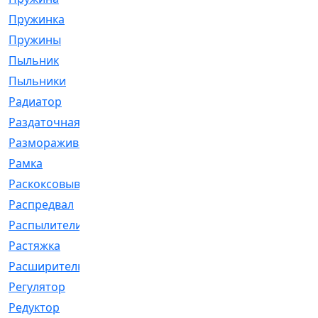
Пружинка
[1]
Пружины
[326]
Пыльник
[1202]
Пыльники
[5]
Радиатор
[916]
Раздаточная
[1]
Размораживатель
[1]
Рамка
[29]
Раскоксовывание
[4]
Распредвал
[41]
Распылители
[226]
Растяжка
[1]
Расширительный
[9]
Регулятор
[5]
Редуктор
[17]