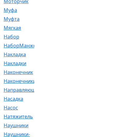
Моторчик
[6]
Муфа
[1]
Муфта
[9]
Мягкая
[3]
Набор
[6]
НаборМанжетГТЦ
[33]
Накладка
[51]
Накладки
[1]
Наконечник
[743]
Наконечники
[119]
Направляющая
[43]
Насадка
[16]
Насос
[356]
Натяжитель
[125]
Наушники
[8]
Наушники-
[2]