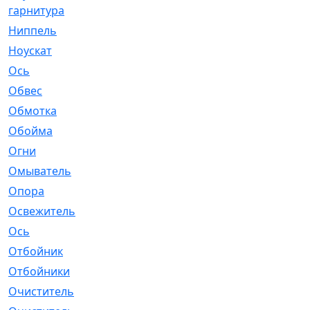
гарнитура
Ниппель
[1]
Ноускат
[53]
Оcь
[2]
Обвес
[3]
Обмотка
[4]
Обойма
[14]
Огни
[1]
Омыватель
[4]
Опора
[1]
Освежитель
[1]
Ось
[4]
Отбойник
[287]
Отбойники
[80]
Очиститель
[15]