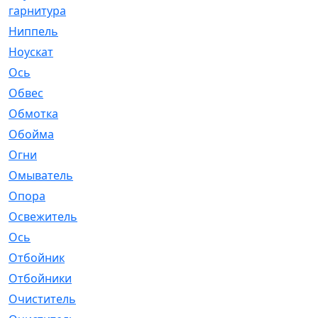
гарнитура
Ниппель
[1]
Ноускат
[53]
Оcь
[2]
Обвес
[3]
Обмотка
[4]
Обойма
[14]
Огни
[1]
Омыватель
[4]
Опора
[1]
Освежитель
[1]
Ось
[4]
Отбойник
[287]
Отбойники
[80]
Очиститель
[15]