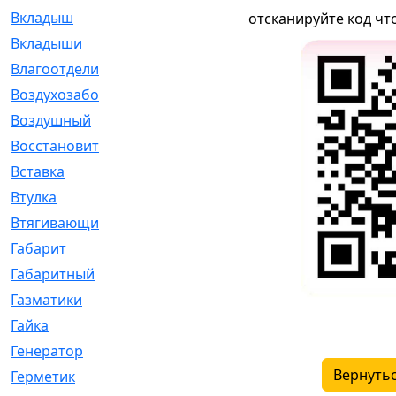
Вкладыш
[41]
отсканируйте код чт
Вкладыши
[1131]
Влагоотделитель
[2]
Воздухозаборник
[2]
Воздушный
[1]
Восстановительный
[1]
Вставка
[168]
Втулка
[1875]
Втягивающий
[22]
Габарит
[286]
Габаритный
[6]
Газматики
[117]
Гайка
[104]
Генератор
[148]
Вернутьс
Герметик
[15]