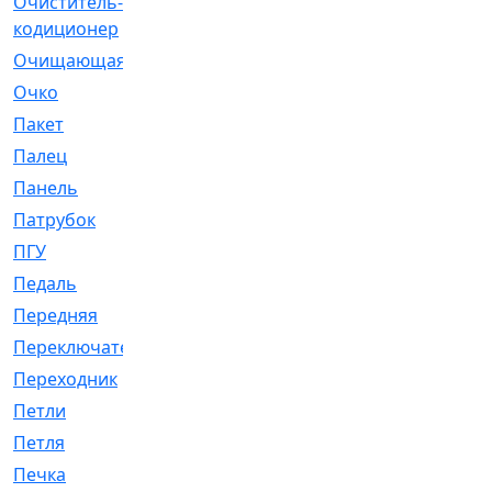
Очиститель-
[1]
кодиционер
Очищающая
[1]
Очко
[24]
Пакет
[1]
Палец
[4]
Панель
[61]
Патрубок
[248]
ПГУ
[2]
Педаль
[3]
Передняя
[22]
Переключатель
[36]
Переходник
[4]
Петли
[23]
Петля
[3]
Печка
[3]