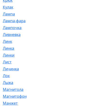
Крюк
[1]
Кулак
[9]
Лампа
[128]
Лампа-фара
[4]
Лампочка
[209]
Ливневка
[66]
Линк
[3]
Линка
[64]
Линки
[913]
Лист
[144]
Личинка
[3]
Лок
[1]
Лыжа
[23]
Магнитола
[11]
Магнитофон
[1]
Манжет
[194]