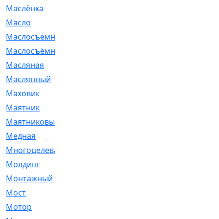
Маслёнка
[4]
Масло
[66]
Маслосъемные
[26]
Маслосъёмные
[480]
Масляная
[1]
Маслянный
[54]
Маховик
[6]
Маятник
[5]
Маятниковый
[13]
Медная
[2]
Многоцелевая
[1]
Молдинг
[14]
Монтажный
[1]
Мост
[10]
Мотор
[212]