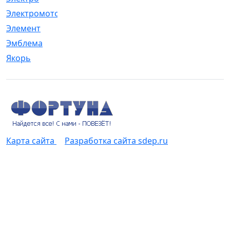
Электромотор
[1]
Элемент
[5]
Эмблема
[1]
Якорь
[4]
Карта сайта
Разработка сайта sdep.ru