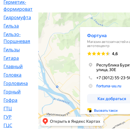
Герметик-
[3]
формирователь
Гидромуфта
[47]
Гильза
[56]
Гильзо-
[13]
Поршневая
Гильзы
[259]
Гитара
[7]
Главный
[29]
Головка
[28]
Горловина
[14]
Горный
[1]
Гофра
[86]
ГТЦ
[96]
ГУР
[34]
ГЦC
[6]