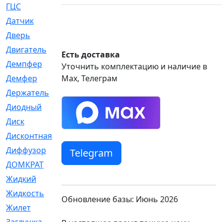
ГЦС
[74]
Датчик
[969]
Дверь
[249]
Двигатель
[64]
Есть доставка
Демпфер
[2]
Уточнить комплектацию и наличие в
Демфер
Max, Телеграм
[1]
Держатель
[5]
Диодный
[3]
Диск
[418]
Дисконтная
[1]
Диффузор
[1]
Telegram
ДОМКРАТ
[1]
Жидкий
[5]
Жидкость
[80]
Обновление базы: Июнь 2026
Жилет
[1]