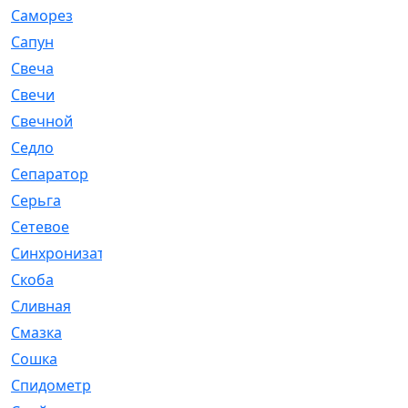
Саморез
[23]
Сапун
[33]
Свеча
[457]
Свечи
[272]
Свечной
[2]
Седло
[7]
Сепаратор
[6]
Серьга
[27]
Сетевое
[6]
Синхронизатор
[1]
Скоба
[4]
Сливная
[6]
Смазка
[24]
Сошка
[8]
Спидометр
[48]