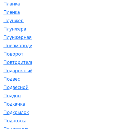
Планка
[21]
Пленка
[1]
Плунжер
[1]
Плунжера
[64]
Плунжерная
[91]
Пневмоподушка
[2]
Поворот
[12]
Повторитель
[86]
Подарочный
[3]
Подвес
[16]
Подвесной
[7]
Поддон
[18]
Подкачка
[5]
Подкрылок
[128]
Подножка
[16]