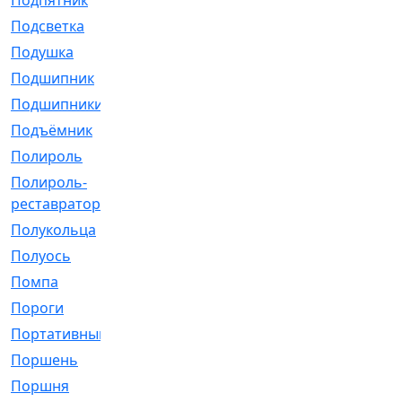
Подпятник
[1]
Подсветка
[1]
Подушка
[1540]
Подшипник
[1825]
Подшипники
[106]
Подъёмник
[1]
Полироль
[1]
Полироль-
[1]
реставратор
Полукольца
[107]
Полуось
[43]
Помпа
[537]
Пороги
[1]
Портативный
[1]
Поршень
[5]
Поршня
[833]