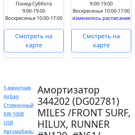
Понед-Суббота
9:00-19:00
9:00-19:00
Воскресенье
10:00-17:00
Воскресенье
10:00-17:00
изменилось расписание
Смотреть на
Смотреть на
карте
карте
Амортизатор
5-минутная
[1]
Airbag
[18]
344202 (DG02781)
Cтояночный
[1]
MILES /FRONT SURF,
KW-106B
[0]
HILUX, RUNNER
USB
[6]
Автомобильное
[6]