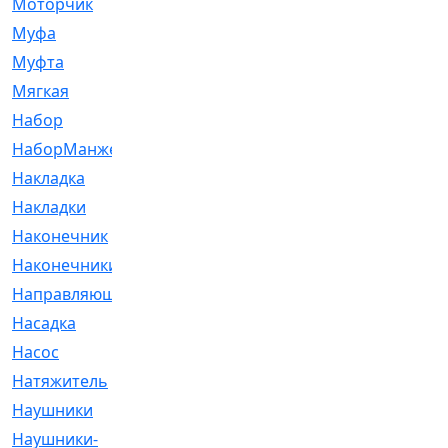
Моторчик
[6]
Муфа
[1]
Муфта
[9]
Мягкая
[3]
Набор
[6]
НаборМанжетГТЦ
[33]
Накладка
[51]
Накладки
[1]
Наконечник
[743]
Наконечники
[119]
Направляющая
[43]
Насадка
[16]
Насос
[356]
Натяжитель
[125]
Наушники
[8]
Наушники-
[2]