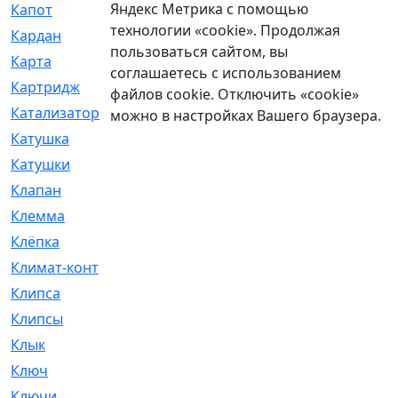
Яндекс Метрика с помощью
Капот
[144]
технологии «cookie». Продолжая
Кардан
[131]
пользоваться сайтом, вы
Карта
[2]
соглашаетесь с использованием
Картридж
[250]
файлов cookie. Отключить «cookie»
Катализатор
[1]
можно в настройках Вашего браузера.
Катушка
[2]
Катушки
[291]
Клапан
[375]
Клемма
[5]
Клёпка
[2]
Климат-контроль
[3]
Клипса
[21]
Клипсы
[321]
Клык
[4]
Ключ
[2]
Ключи
[3]