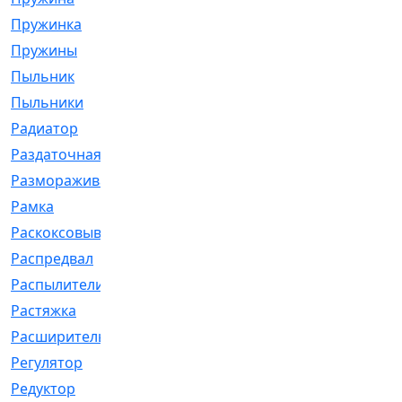
Пружинка
[1]
Пружины
[326]
Пыльник
[1202]
Пыльники
[5]
Радиатор
[916]
Раздаточная
[1]
Размораживатель
[1]
Рамка
[29]
Раскоксовывание
[4]
Распредвал
[41]
Распылители
[226]
Растяжка
[1]
Расширительный
[9]
Регулятор
[5]
Редуктор
[17]