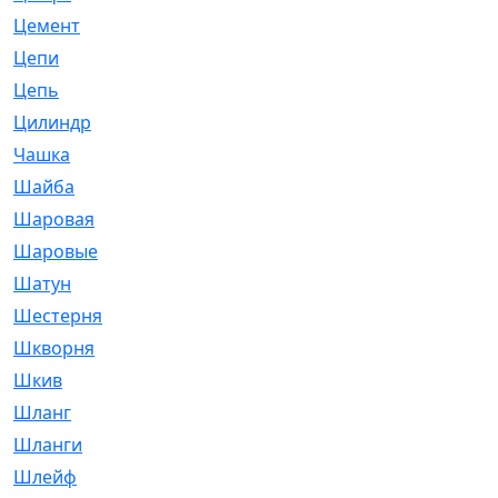
Цемент
[1]
Цепи
[314]
Цепь
[171]
Цилиндр
[55]
Чашка
[695]
Шайба
[37]
Шаровая
[900]
Шаровые
[1]
Шатун
[226]
Шестерня
[33]
Шкворня
[118]
Шкив
[129]
Шланг
[476]
Шланги
[36]
Шлейф
[70]