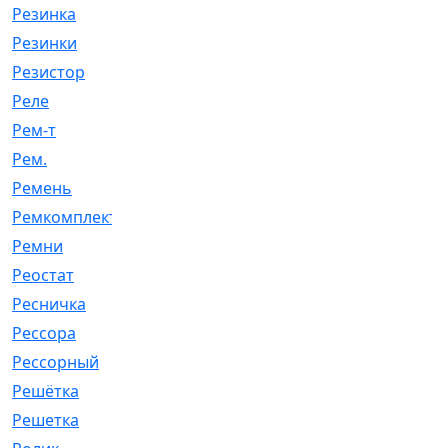
Резинка
[15]
Резинки
[6]
Резистор
[1]
Реле
[20]
Рем-т
[7]
Рем.
[2]
Ремень
[2060]
Ремкомплект
[1924]
Ремни
[21]
Реостат
[1]
Ресничка
[25]
Рессора
[51]
Рессорный
[107]
Решётка
[101]
Решетка
[21]