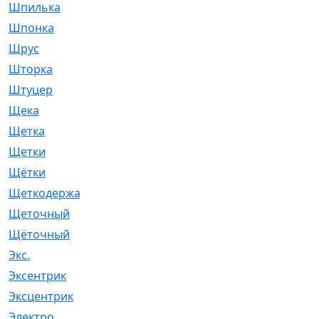
Шпилька
[215]
Шпонка
[19]
Шрус
[1107]
Шторка
[6]
Штуцер
[8]
Щека
[18]
Щетка
[31]
Щетки
[58]
Щётки
[124]
Щеткодержатель
[14]
Щеточный
[1]
Щёточный
[7]
Экс.
[4]
Эксентрик
[1]
Эксцентрик
[67]
Электро
[1]