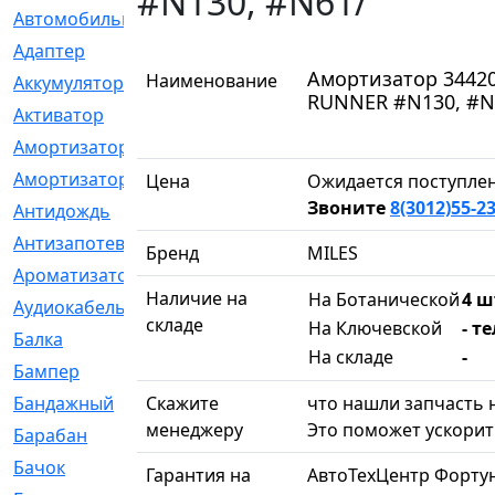
#N130, #N61/
Автомобильный
[6]
Адаптер
[3]
Амортизатор 34420
Наименование
Аккумулятор
[2]
RUNNER #N130, #N
Активатор
[1]
Амортизатор
[608]
Амортизаторы
[21]
Цена
Ожидается поступлен
Звоните
8(3012)55-2
Антидождь
[1]
Антизапотеватель
[1]
Бренд
MILES
Ароматизатор
[35]
Наличие на
На Ботанической
4 ш
Аудиокабель
[2]
складе
На Ключевской
- т
Балка
[58]
На складе
-
Бампер
[137]
Бандажный
Скажите
[6]
что нашли запчасть н
менеджеру
Это поможет ускорит
Барабан
[5]
Бачок
[40]
Гарантия на
АвтоТехЦентр Форту