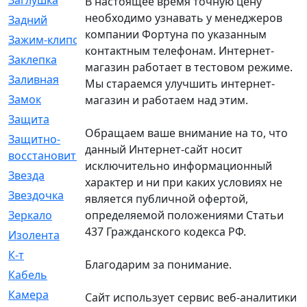
Заглушка
[21]
В настоящее время точную цену
необходимо узнавать у менеджеров
Задний
[528]
компании Фортуна по указанным
Зажим-клипса
[1]
контактным телефонам. Интернет-
Заклепка
[1]
магазин работает в тестовом режиме.
Заливная
[4]
Мы стараемся улучшить интернет-
Замок
[12]
магазин и работаем над этим.
Защита
[79]
Обращаем ваше внимание на то, что
Защитно-
[4]
данный Интернет-сайт носит
восстановительный
исключительно информационный
Звезда
[1]
характер и ни при каких условиях не
Звездочка
[5]
является публичной офертой,
определяемой положениями Статьи
Зеркало
[369]
437 Гражданского кодекса РФ.
Изолента
[1]
К-т
[13]
Благодарим за понимание.
Кабель
[50]
Камера
[4]
Сайт использует сервис веб-аналитики