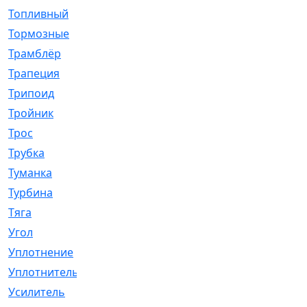
Топливный
[5]
Тормозные
[57]
Трамблёр
[54]
Трапеция
[2]
Трипоид
[16]
Тройник
[1]
Трос
[500]
Трубка
[39]
Туманка
[77]
Турбина
[69]
Тяга
[1264]
Угол
[2]
Уплотнение
[22]
Уплотнитель
[13]
Усилитель
[20]