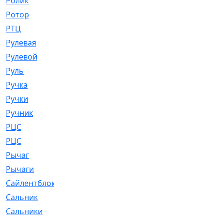
Ролик
[790]
Ротор
[2]
РТЦ
[475]
Рулевая
[974]
Рулевой
[585]
Руль
[12]
Ручка
[29]
Ручки
[3]
Ручник
[11]
РЦC
[12]
РЦС
[84]
Рычаг
[588]
Рычаги
[3]
Сайлентблок
[4208]
Сальник
[4340]
Сальники
[123]