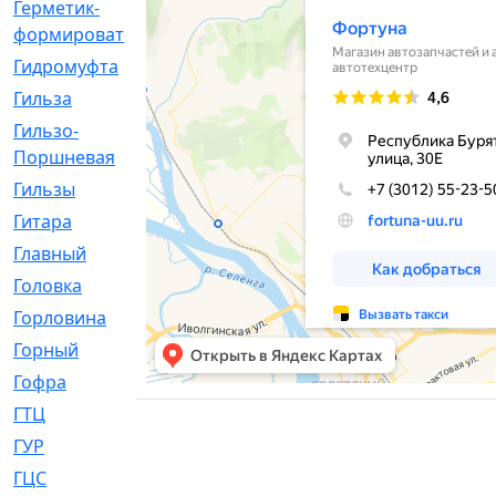
Герметик-
[3]
формирователь
Гидромуфта
[47]
Гильза
[56]
Гильзо-
[13]
Поршневая
Гильзы
[259]
Гитара
[7]
Главный
[29]
Головка
[28]
Горловина
[14]
Горный
[1]
Гофра
[86]
ГТЦ
[96]
ГУР
[34]
ГЦC
[6]