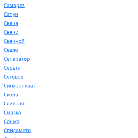
Саморез
[23]
Сапун
[33]
Свеча
[457]
Свечи
[272]
Свечной
[2]
Седло
[7]
Сепаратор
[6]
Серьга
[27]
Сетевое
[6]
Синхронизатор
[1]
Скоба
[4]
Сливная
[6]
Смазка
[24]
Сошка
[8]
Спидометр
[48]