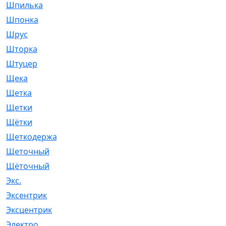
Шпилька
[215]
Шпонка
[19]
Шрус
[1107]
Шторка
[6]
Штуцер
[8]
Щека
[18]
Щетка
[31]
Щетки
[58]
Щётки
[124]
Щеткодержатель
[14]
Щеточный
[1]
Щёточный
[7]
Экс.
[4]
Эксентрик
[1]
Эксцентрик
[67]
Электро
[1]