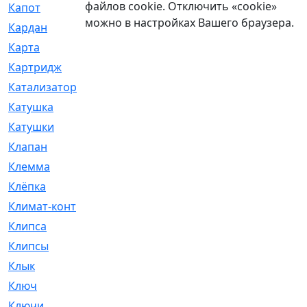
файлов cookie. Отключить «cookie»
Капот
[144]
можно в настройках Вашего браузера.
Кардан
[131]
Карта
[2]
Картридж
[250]
Катализатор
[1]
Катушка
[2]
Катушки
[291]
Клапан
[375]
Клемма
[5]
Клёпка
[2]
Климат-контроль
[3]
Клипса
[21]
Клипсы
[321]
Клык
[4]
Ключ
[2]
Ключи
[3]