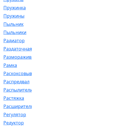
Пружинка
[1]
Пружины
[326]
Пыльник
[1202]
Пыльники
[5]
Радиатор
[916]
Раздаточная
[1]
Размораживатель
[1]
Рамка
[29]
Раскоксовывание
[4]
Распредвал
[41]
Распылители
[226]
Растяжка
[1]
Расширительный
[9]
Регулятор
[5]
Редуктор
[17]