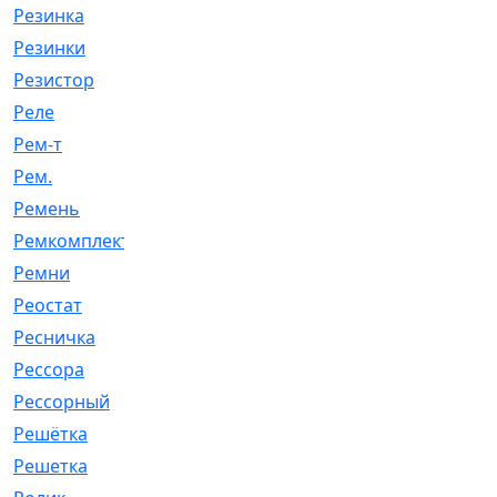
Резинка
[15]
Резинки
[6]
Резистор
[1]
Реле
[20]
Рем-т
[7]
Рем.
[2]
Ремень
[2060]
Ремкомплект
[1924]
Ремни
[21]
Реостат
[1]
Ресничка
[25]
Рессора
[51]
Рессорный
[107]
Решётка
[101]
Решетка
[21]