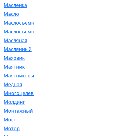
Маслёнка
[4]
Масло
[66]
Маслосъемные
[26]
Маслосъёмные
[480]
Масляная
[1]
Маслянный
[54]
Маховик
[6]
Маятник
[5]
Маятниковый
[13]
Медная
[2]
Многоцелевая
[1]
Молдинг
[14]
Монтажный
[1]
Мост
[10]
Мотор
[212]