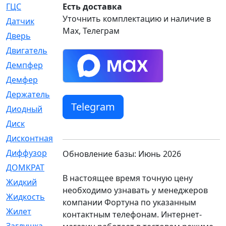
ГЦС
Есть доставка
[74]
Уточнить комплектацию и наличие в
Датчик
[969]
Max, Телеграм
Дверь
[249]
Двигатель
[64]
Демпфер
[2]
Демфер
[1]
Держатель
[5]
Telegram
Диодный
[3]
Диск
[418]
Дисконтная
[1]
Диффузор
[1]
Обновление базы: Июнь 2026
ДОМКРАТ
[1]
В настоящее время точную цену
Жидкий
[5]
необходимо узнавать у менеджеров
Жидкость
[80]
компании Фортуна по указанным
Жилет
[1]
контактным телефонам. Интернет-