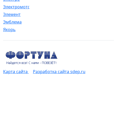
Электромотор
[1]
Элемент
[5]
Эмблема
[1]
Якорь
[4]
Карта сайта
Разработка сайта sdep.ru