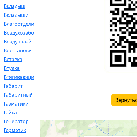
Вкладыш
[41]
Вкладыши
[1131]
Влагоотделитель
[2]
Воздухозаборник
[2]
Воздушный
[1]
Восстановительный
[1]
Вставка
[168]
Втулка
[1875]
Втягивающий
[22]
Габарит
[286]
Габаритный
[6]
Вернутьс
Газматики
[117]
Гайка
[104]
Генератор
[148]
Герметик
[15]