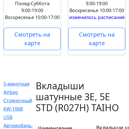
Понед-Суббота
9:00-19:00
9:00-19:00
Воскресенье
10:00-17:00
Воскресенье
10:00-17:00
изменилось расписание
Смотреть на
Смотреть на
карте
карте
Вкладыши
5-минутная
[1]
Airbag
[18]
шатунные 3E, 5E
Cтояночный
[1]
STD (R027H) TAIHO
KW-106B
[0]
USB
[6]
Автомобильное
[6]
Вкладыши ша
Наименование