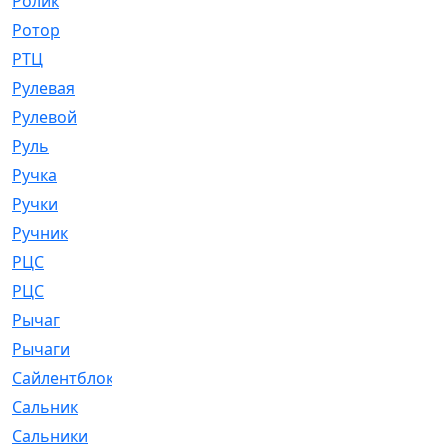
Ролик
[790]
Ротор
[2]
РТЦ
[475]
Рулевая
[974]
Рулевой
[585]
Руль
[12]
Ручка
[29]
Ручки
[3]
Ручник
[11]
РЦC
[12]
РЦС
[84]
Рычаг
[588]
Рычаги
[3]
Сайлентблок
[4208]
Сальник
[4340]
Сальники
[123]