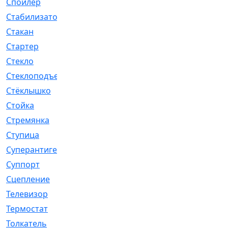
Спойлер
[29]
Стабилизатор
[596]
Стакан
[7]
Стартер
[176]
Стекло
[11]
Стеклоподъемник
[12]
Стёклышко
[20]
Стойка
[969]
Стремянка
[46]
Ступица
[775]
Суперантигель
[3]
Суппорт
[198]
Сцепление
[1]
Телевизор
[13]
Термостат
[323]
Толкатель
[4]