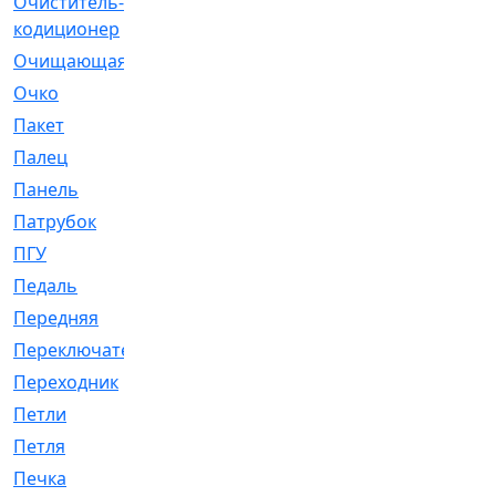
Очиститель-
[1]
кодиционер
Очищающая
[1]
Очко
[24]
Пакет
[1]
Палец
[4]
Панель
[61]
Патрубок
[248]
ПГУ
[2]
Педаль
[3]
Передняя
[22]
Переключатель
[36]
Переходник
[4]
Петли
[23]
Петля
[3]
Печка
[3]