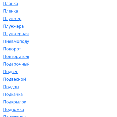
Планка
[21]
Пленка
[1]
Плунжер
[1]
Плунжера
[64]
Плунжерная
[91]
Пневмоподушка
[2]
Поворот
[12]
Повторитель
[86]
Подарочный
[3]
Подвес
[16]
Подвесной
[7]
Поддон
[18]
Подкачка
[5]
Подкрылок
[128]
Подножка
[16]