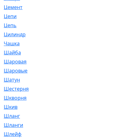
Цемент
[1]
Цепи
[314]
Цепь
[171]
Цилиндр
[55]
Чашка
[695]
Шайба
[37]
Шаровая
[900]
Шаровые
[1]
Шатун
[226]
Шестерня
[33]
Шкворня
[118]
Шкив
[129]
Шланг
[476]
Шланги
[36]
Шлейф
[70]