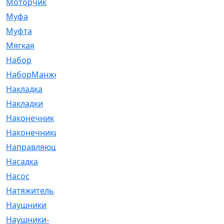
Моторчик
[6]
Муфа
[1]
Муфта
[9]
Мягкая
[3]
Набор
[6]
НаборМанжетГТЦ
[33]
Накладка
[51]
Накладки
[1]
Наконечник
[743]
Наконечники
[119]
Направляющая
[43]
Насадка
[16]
Насос
[356]
Натяжитель
[125]
Наушники
[8]
Наушники-
[2]