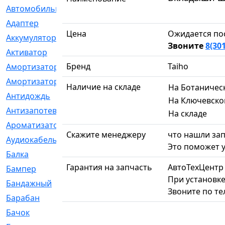
Автомобильный
[6]
Адаптер
[3]
Цена
Ожидается по
Аккумулятор
[2]
Звоните
8(30
Активатор
[1]
Бренд
Taiho
Амортизатор
[608]
Амортизаторы
[21]
Наличие на складе
На Ботаничес
Антидождь
[1]
На Ключевско
Антизапотеватель
[1]
На складе
Ароматизатор
[35]
Скажите менеджеру
что нашли зап
Аудиокабель
[2]
Это поможет у
Балка
[58]
Гарантия на запчасть
АвтоТехЦентр
Бампер
[137]
При установке
Бандажный
[6]
Звоните по т
Барабан
[5]
Бачок
[40]