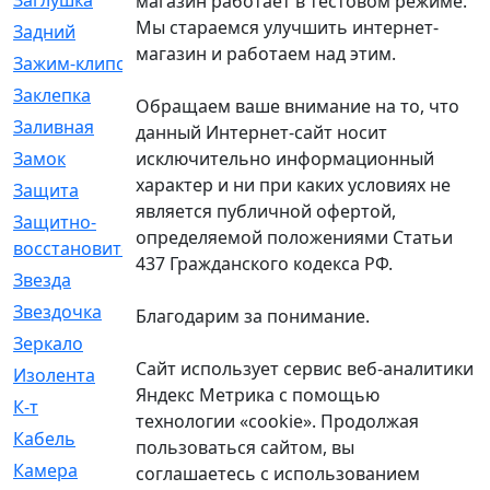
Заглушка
[21]
магазин работает в тестовом режиме.
Мы стараемся улучшить интернет-
Задний
[528]
магазин и работаем над этим.
Зажим-клипса
[1]
Заклепка
[1]
Обращаем ваше внимание на то, что
Заливная
[4]
данный Интернет-сайт носит
исключительно информационный
Замок
[12]
характер и ни при каких условиях не
Защита
[79]
является публичной офертой,
Защитно-
[4]
определяемой положениями Статьи
восстановительный
437 Гражданского кодекса РФ.
Звезда
[1]
Звездочка
[5]
Благодарим за понимание.
Зеркало
[369]
Сайт использует сервис веб-аналитики
Изолента
[1]
Яндекс Метрика с помощью
К-т
[13]
технологии «cookie». Продолжая
Кабель
[50]
пользоваться сайтом, вы
Камера
[4]
соглашаетесь с использованием