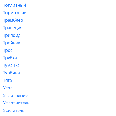
Топливный
[5]
Тормозные
[57]
Трамблёр
[54]
Трапеция
[2]
Трипоид
[16]
Тройник
[1]
Трос
[500]
Трубка
[39]
Туманка
[77]
Турбина
[69]
Тяга
[1264]
Угол
[2]
Уплотнение
[22]
Уплотнитель
[13]
Усилитель
[20]