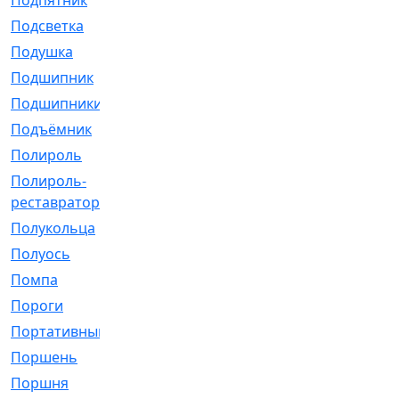
Подпятник
[1]
Подсветка
[1]
Подушка
[1540]
Подшипник
[1825]
Подшипники
[106]
Подъёмник
[1]
Полироль
[1]
Полироль-
[1]
реставратор
Полукольца
[107]
Полуось
[43]
Помпа
[537]
Пороги
[1]
Портативный
[1]
Поршень
[5]
Поршня
[833]