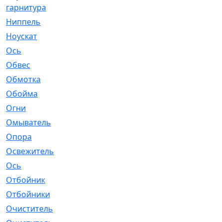
гарнитура
Ниппель
[1]
Ноускат
[53]
Оcь
[2]
Обвес
[3]
Обмотка
[4]
Обойма
[14]
Огни
[1]
Омыватель
[4]
Опора
[1]
Освежитель
[1]
Ось
[4]
Отбойник
[287]
Отбойники
[80]
Очиститель
[15]