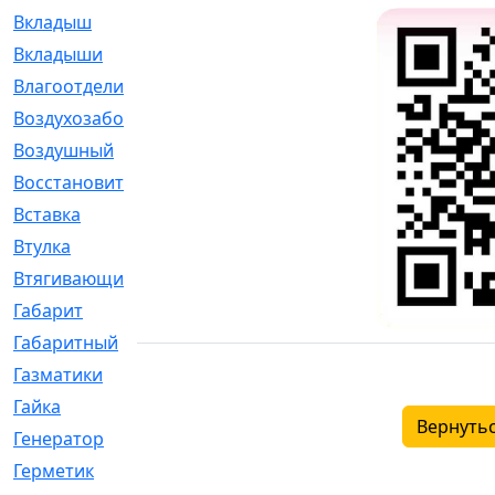
Вкладыш
[41]
Вкладыши
[1131]
Влагоотделитель
[2]
Воздухозаборник
[2]
Воздушный
[1]
Восстановительный
[1]
Вставка
[168]
Втулка
[1875]
Втягивающий
[22]
Габарит
[286]
Габаритный
[6]
Газматики
[117]
Гайка
[104]
Вернутьс
Генератор
[148]
Герметик
[15]