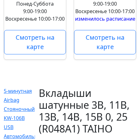
Понед-Суббота
9:00-19:00
9:00-19:00
Воскресенье
10:00-17:00
Воскресенье
10:00-17:00
изменилось расписание
Смотреть на
Смотреть на
карте
карте
Вкладыши
5-минутная
[1]
Airbag
[18]
шатунные 3B, 11B,
Cтояночный
[1]
13B, 14B, 15B 0, 25
KW-106B
[0]
(R048A1) TAIHO
USB
[6]
Автомобильное
[6]