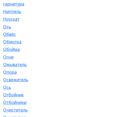
гарнитура
Ниппель
[1]
Ноускат
[53]
Оcь
[2]
Обвес
[3]
Обмотка
[4]
Обойма
[14]
Огни
[1]
Омыватель
[4]
Опора
[1]
Освежитель
[1]
Ось
[4]
Отбойник
[287]
Отбойники
[80]
Очиститель
[15]