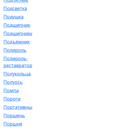
Подпятник
[1]
Подсветка
[1]
Подушка
[1540]
Подшипник
[1825]
Подшипники
[106]
Подъёмник
[1]
Полироль
[1]
Полироль-
[1]
реставратор
Полукольца
[107]
Полуось
[43]
Помпа
[537]
Пороги
[1]
Портативный
[1]
Поршень
[5]
Поршня
[833]