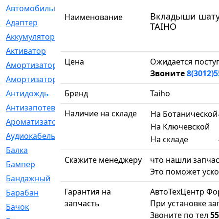
Автомобильный
[6]
Вкладыши шатунн
Наименование
Адаптер
[3]
TAIHO
Аккумулятор
[2]
Активатор
[1]
Цена
Ожидается посту
Амортизатор
[608]
Звоните
8(3012)5
Амортизаторы
[21]
Антидождь
Бренд
[1]
Taiho
Антизапотеватель
[1]
Наличие на складе
На Ботанической
Ароматизатор
[35]
На Ключевской
Аудиокабель
[2]
На складе
Балка
[58]
Скажите менеджеру
что нашли запчас
Бампер
[137]
Это поможет уско
Бандажный
[6]
Гарантия на
АвтоТехЦентр Фо
Барабан
[5]
запчасть
При установке за
Бачок
[40]
Звоните по тел
55