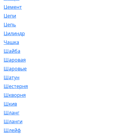
Цемент
[1]
Цепи
[314]
Цепь
[171]
Цилиндр
[55]
Чашка
[695]
Шайба
[37]
Шаровая
[900]
Шаровые
[1]
Шатун
[226]
Шестерня
[33]
Шкворня
[118]
Шкив
[129]
Шланг
[476]
Шланги
[36]
Шлейф
[70]