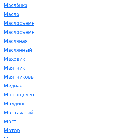
Маслёнка
[4]
Масло
[66]
Маслосъемные
[26]
Маслосъёмные
[480]
Масляная
[1]
Маслянный
[54]
Маховик
[6]
Маятник
[5]
Маятниковый
[13]
Медная
[2]
Многоцелевая
[1]
Молдинг
[14]
Монтажный
[1]
Мост
[10]
Мотор
[212]