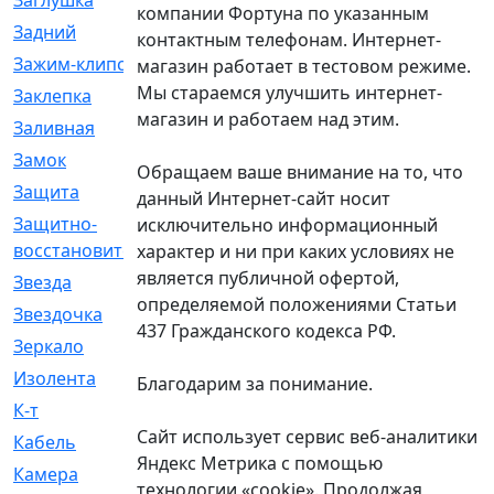
Заглушка
[21]
компании Фортуна по указанным
Задний
[528]
контактным телефонам. Интернет-
Зажим-клипса
[1]
магазин работает в тестовом режиме.
Мы стараемся улучшить интернет-
Заклепка
[1]
магазин и работаем над этим.
Заливная
[4]
Замок
[12]
Обращаем ваше внимание на то, что
Защита
[79]
данный Интернет-сайт носит
Защитно-
[4]
исключительно информационный
восстановительный
характер и ни при каких условиях не
является публичной офертой,
Звезда
[1]
определяемой положениями Статьи
Звездочка
[5]
437 Гражданского кодекса РФ.
Зеркало
[369]
Изолента
[1]
Благодарим за понимание.
К-т
[13]
Сайт использует сервис веб-аналитики
Кабель
[50]
Яндекс Метрика с помощью
Камера
[4]
технологии «cookie». Продолжая