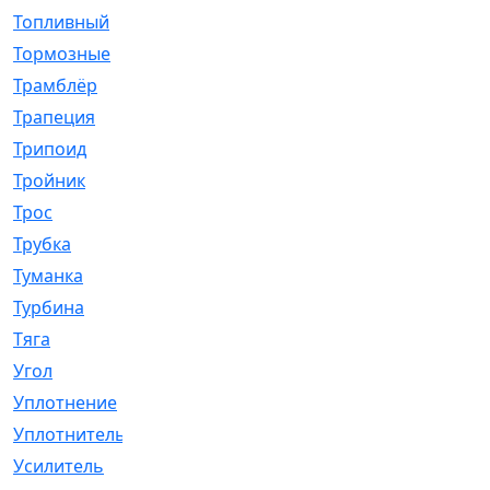
Топливный
[5]
Тормозные
[57]
Трамблёр
[54]
Трапеция
[2]
Трипоид
[16]
Тройник
[1]
Трос
[500]
Трубка
[39]
Туманка
[77]
Турбина
[69]
Тяга
[1264]
Угол
[2]
Уплотнение
[22]
Уплотнитель
[13]
Усилитель
[20]