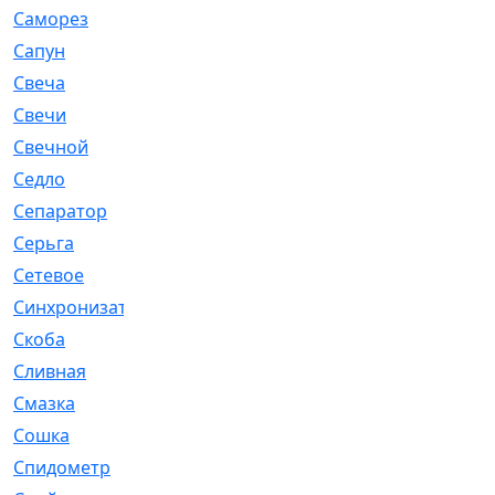
Саморез
[23]
Сапун
[33]
Свеча
[457]
Свечи
[272]
Свечной
[2]
Седло
[7]
Сепаратор
[6]
Серьга
[27]
Сетевое
[6]
Синхронизатор
[1]
Скоба
[4]
Сливная
[6]
Смазка
[24]
Сошка
[8]
Спидометр
[48]