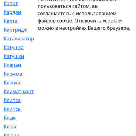
Капот
[144]
пользоваться сайтом, вы
Кардан
[131]
соглашаетесь с использованием
файлов cookie. Отключить «cookie»
Карта
[2]
можно в настройках Вашего браузера.
Картридж
[250]
Катализатор
[1]
Катушка
[2]
Катушки
[291]
Клапан
[375]
Клемма
[5]
Клёпка
[2]
Климат-контроль
[3]
Клипса
[21]
Клипсы
[321]
Клык
[4]
Ключ
[2]
Ключи
[3]