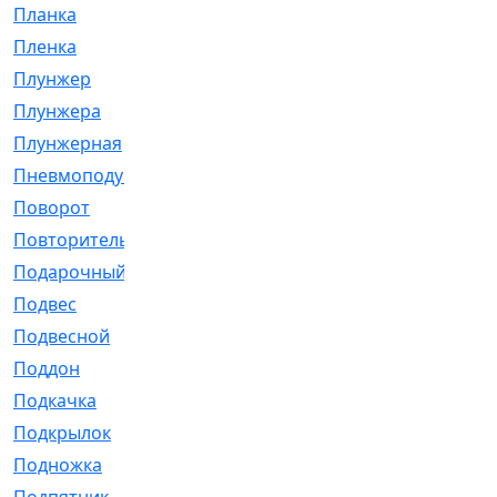
Планка
[21]
Пленка
[1]
Плунжер
[1]
Плунжера
[64]
Плунжерная
[91]
Пневмоподушка
[2]
Поворот
[12]
Повторитель
[86]
Подарочный
[3]
Подвес
[16]
Подвесной
[7]
Поддон
[18]
Подкачка
[5]
Подкрылок
[128]
Подножка
[16]