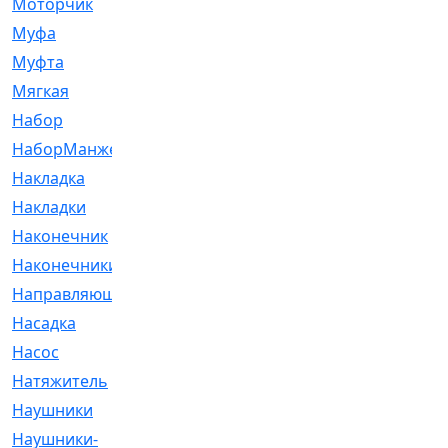
Моторчик
[6]
Муфа
[1]
Муфта
[9]
Мягкая
[3]
Набор
[6]
НаборМанжетГТЦ
[33]
Накладка
[51]
Накладки
[1]
Наконечник
[743]
Наконечники
[119]
Направляющая
[43]
Насадка
[16]
Насос
[356]
Натяжитель
[125]
Наушники
[8]
Наушники-
[2]