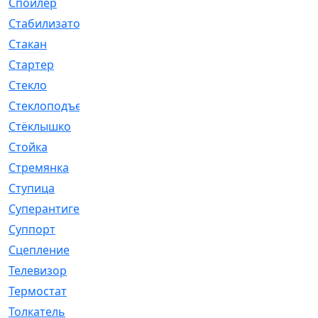
Спойлер
[29]
Стабилизатор
[596]
Стакан
[7]
Стартер
[176]
Стекло
[11]
Стеклоподъемник
[12]
Стёклышко
[20]
Стойка
[969]
Стремянка
[46]
Ступица
[775]
Суперантигель
[3]
Суппорт
[198]
Сцепление
[1]
Телевизор
[13]
Термостат
[323]
Толкатель
[4]