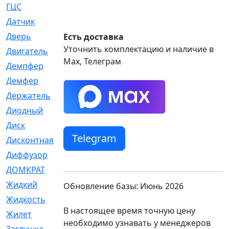
ГЦС
[74]
Датчик
[969]
Дверь
[249]
Есть доставка
Уточнить комплектацию и наличие в
Двигатель
[64]
Max, Телеграм
Демпфер
[2]
Демфер
[1]
Держатель
[5]
Диодный
[3]
Диск
[418]
Telegram
Дисконтная
[1]
Диффузор
[1]
ДОМКРАТ
[1]
Жидкий
[5]
Обновление базы: Июнь 2026
Жидкость
[80]
В настоящее время точную цену
Жилет
[1]
необходимо узнавать у менеджеров