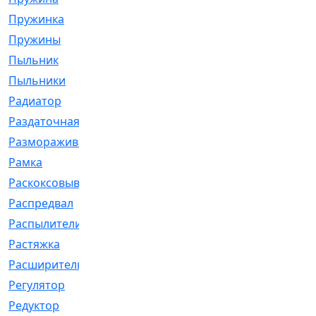
Пружинка
[1]
Пружины
[326]
Пыльник
[1202]
Пыльники
[5]
Радиатор
[916]
Раздаточная
[1]
Размораживатель
[1]
Рамка
[29]
Раскоксовывание
[4]
Распредвал
[41]
Распылители
[226]
Растяжка
[1]
Расширительный
[9]
Регулятор
[5]
Редуктор
[17]