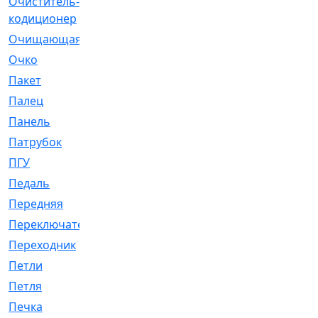
Очиститель-
[1]
кодиционер
Очищающая
[1]
Очко
[24]
Пакет
[1]
Палец
[4]
Панель
[61]
Патрубок
[248]
ПГУ
[2]
Педаль
[3]
Передняя
[22]
Переключатель
[36]
Переходник
[4]
Петли
[23]
Петля
[3]
Печка
[3]