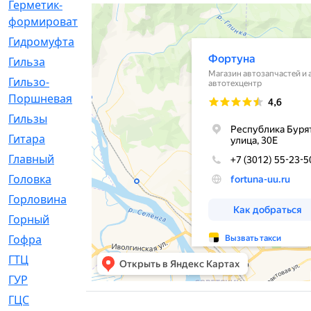
Герметик-
[3]
формирователь
Гидромуфта
[47]
Гильза
[56]
Гильзо-
[13]
Поршневая
Гильзы
[259]
Гитара
[7]
Главный
[29]
Головка
[28]
Горловина
[14]
Горный
[1]
Гофра
[86]
ГТЦ
[96]
ГУР
[34]
ГЦC
[6]