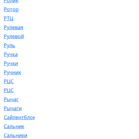
Ролик
[790]
Ротор
[2]
РТЦ
[475]
Рулевая
[974]
Рулевой
[585]
Руль
[12]
Ручка
[29]
Ручки
[3]
Ручник
[11]
РЦC
[12]
РЦС
[84]
Рычаг
[588]
Рычаги
[3]
Сайлентблок
[4208]
Сальник
[4340]
Сальники
[123]