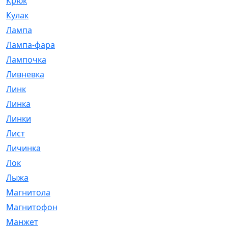
Крюк
[1]
Кулак
[9]
Лампа
[128]
Лампа-фара
[4]
Лампочка
[209]
Ливневка
[66]
Линк
[3]
Линка
[64]
Линки
[913]
Лист
[144]
Личинка
[3]
Лок
[1]
Лыжа
[23]
Магнитола
[11]
Магнитофон
[1]
Манжет
[194]