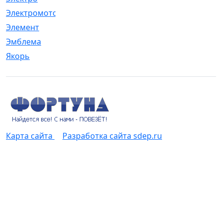
Электромотор
[1]
Элемент
[5]
Эмблема
[1]
Якорь
[4]
Карта сайта
Разработка сайта sdep.ru