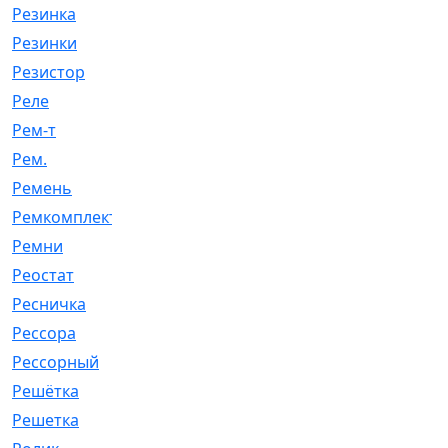
Резинка
[15]
Резинки
[6]
Резистор
[1]
Реле
[20]
Рем-т
[7]
Рем.
[2]
Ремень
[2060]
Ремкомплект
[1924]
Ремни
[21]
Реостат
[1]
Ресничка
[25]
Рессора
[51]
Рессорный
[107]
Решётка
[101]
Решетка
[21]