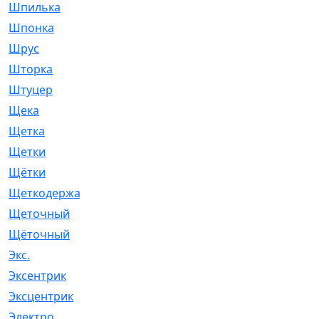
Шпилька
[215]
Шпонка
[19]
Шрус
[1107]
Шторка
[6]
Штуцер
[8]
Щека
[18]
Щетка
[31]
Щетки
[58]
Щётки
[124]
Щеткодержатель
[14]
Щеточный
[1]
Щёточный
[7]
Экс.
[4]
Эксентрик
[1]
Эксцентрик
[67]
Электро
[1]