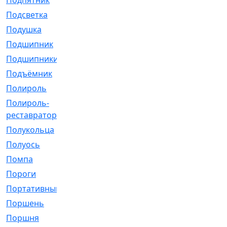
Подпятник
[1]
Подсветка
[1]
Подушка
[1540]
Подшипник
[1825]
Подшипники
[106]
Подъёмник
[1]
Полироль
[1]
Полироль-
[1]
реставратор
Полукольца
[107]
Полуось
[43]
Помпа
[537]
Пороги
[1]
Портативный
[1]
Поршень
[5]
Поршня
[833]