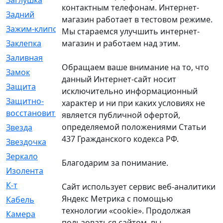
Заглушка
[21]
контактным телефонам. Интернет-
Задний
[528]
магазин работает в тестовом режиме.
Зажим-клипса
[1]
Мы стараемся улучшить интернет-
магазин и работаем над этим.
Заклепка
[1]
Заливная
[4]
Обращаем ваше внимание на то, что
Замок
[12]
данный Интернет-сайт носит
Защита
[79]
исключительно информационный
Защитно-
[4]
характер и ни при каких условиях не
восстановительный
является публичной офертой,
определяемой положениями Статьи
Звезда
[1]
437 Гражданского кодекса РФ.
Звездочка
[5]
Зеркало
[369]
Благодарим за понимание.
Изолента
[1]
К-т
[13]
Сайт использует сервис веб-аналитики
Яндекс Метрика с помощью
Кабель
[50]
технологии «cookie». Продолжая
Камера
[4]
пользоваться сайтом, вы