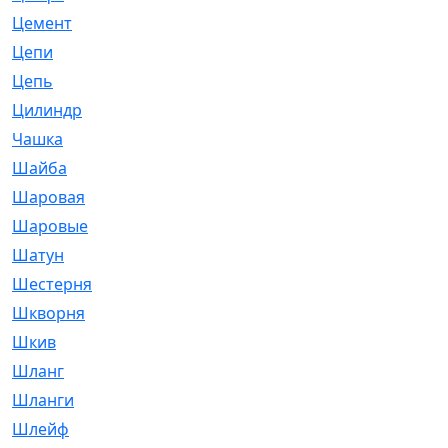
Цемент
[1]
Цепи
[314]
Цепь
[171]
Цилиндр
[55]
Чашка
[695]
Шайба
[37]
Шаровая
[900]
Шаровые
[1]
Шатун
[226]
Шестерня
[33]
Шкворня
[118]
Шкив
[129]
Шланг
[476]
Шланги
[36]
Шлейф
[70]