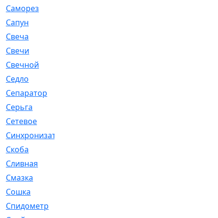
Саморез
[23]
Сапун
[33]
Свеча
[457]
Свечи
[272]
Свечной
[2]
Седло
[7]
Сепаратор
[6]
Серьга
[27]
Сетевое
[6]
Синхронизатор
[1]
Скоба
[4]
Сливная
[6]
Смазка
[24]
Сошка
[8]
Спидометр
[48]