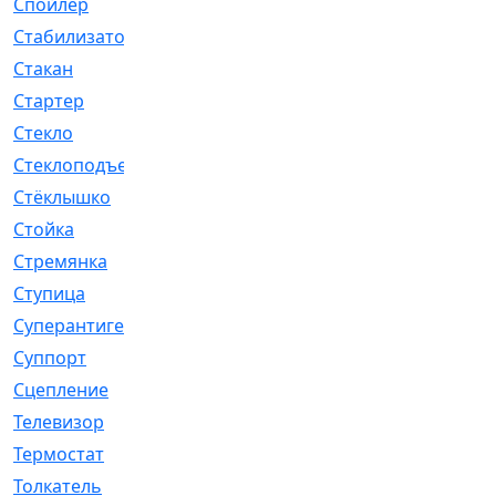
Спойлер
[29]
Стабилизатор
[596]
Стакан
[7]
Стартер
[176]
Стекло
[11]
Стеклоподъемник
[12]
Стёклышко
[20]
Стойка
[969]
Стремянка
[46]
Ступица
[775]
Суперантигель
[3]
Суппорт
[198]
Сцепление
[1]
Телевизор
[13]
Термостат
[323]
Толкатель
[4]