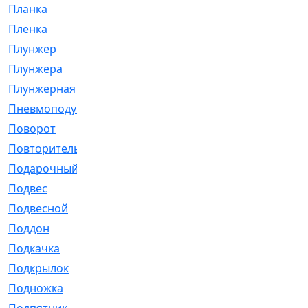
Планка
[21]
Пленка
[1]
Плунжер
[1]
Плунжера
[64]
Плунжерная
[91]
Пневмоподушка
[2]
Поворот
[12]
Повторитель
[86]
Подарочный
[3]
Подвес
[16]
Подвесной
[7]
Поддон
[18]
Подкачка
[5]
Подкрылок
[128]
Подножка
[16]