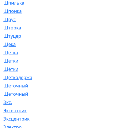
Шпилька
[215]
Шпонка
[19]
Шрус
[1107]
Шторка
[6]
Штуцер
[8]
Щека
[18]
Щетка
[31]
Щетки
[58]
Щётки
[124]
Щеткодержатель
[14]
Щёточный
[7]
Щеточный
[1]
Экс.
[4]
Эксентрик
[1]
Эксцентрик
[67]
Электро
[1]