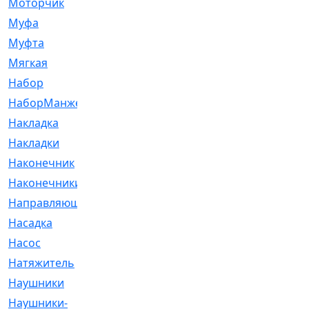
Моторчик
[6]
Муфа
[1]
Муфта
[9]
Мягкая
[3]
Набор
[6]
НаборМанжетГТЦ
[33]
Накладка
[51]
Накладки
[1]
Наконечник
[743]
Наконечники
[119]
Направляющая
[43]
Насадка
[16]
Насос
[356]
Натяжитель
[125]
Наушники
[8]
Наушники-
[2]