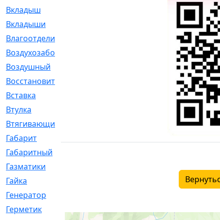
Вкладыш
[41]
Вкладыши
[1131]
Влагоотделитель
[2]
Воздухозаборник
[2]
Воздушный
[1]
Восстановительный
[1]
Вставка
[168]
Втулка
[1875]
Втягивающий
[22]
Габарит
[286]
Габаритный
[6]
Газматики
[117]
Вернутьс
Гайка
[104]
Генератор
[148]
Герметик
[15]