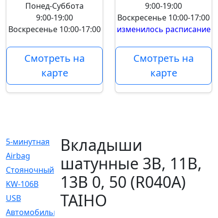
Понед-Суббота
9:00-19:00
9:00-19:00
Воскресенье
10:00-17:00
Воскресенье
10:00-17:00
изменилось расписание
Смотреть на
Смотреть на
карте
карте
Вкладыши
5-минутная
[1]
Airbag
[18]
шатунные 3B, 11B,
Cтояночный
[1]
13B 0, 50 (R040A)
KW-106B
[0]
TAIHO
USB
[6]
Автомобильное
[6]