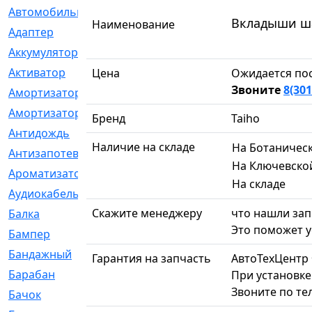
Автомобильный
[6]
Вкладыши шат
Наименование
Адаптер
[3]
Аккумулятор
[2]
Активатор
[1]
Цена
Ожидается пос
Звоните
8(301
Амортизатор
[608]
Амортизаторы
[21]
Бренд
Taiho
Антидождь
[1]
Наличие на складе
На Ботаничес
Антизапотеватель
[1]
На Ключевско
Ароматизатор
[35]
На складе
Аудиокабель
[2]
Скажите менеджеру
что нашли зап
Балка
[58]
Это поможет у
Бампер
[137]
Бандажный
[6]
Гарантия на запчасть
АвтоТехЦентр
Барабан
[5]
При установке
Звоните по те
Бачок
[40]