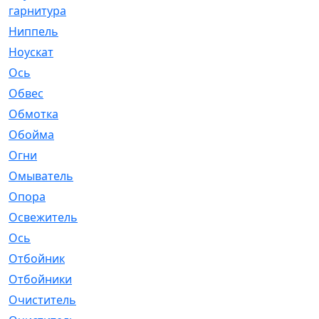
гарнитура
Ниппель
[1]
Ноускат
[53]
Оcь
[2]
Обвес
[3]
Обмотка
[4]
Обойма
[14]
Огни
[1]
Омыватель
[4]
Опора
[1]
Освежитель
[1]
Ось
[4]
Отбойник
[287]
Отбойники
[80]
Очиститель
[15]