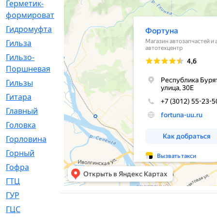
Герметик-
[3]
формирователь
Гидромуфта
[47]
Гильза
[56]
Гильзо-
[13]
Поршневая
Гильзы
[259]
Гитара
[7]
Главный
[29]
Головка
[28]
Горловина
[14]
Горный
[1]
Гофра
[86]
ГТЦ
[96]
ГУР
[34]
ГЦC
[6]