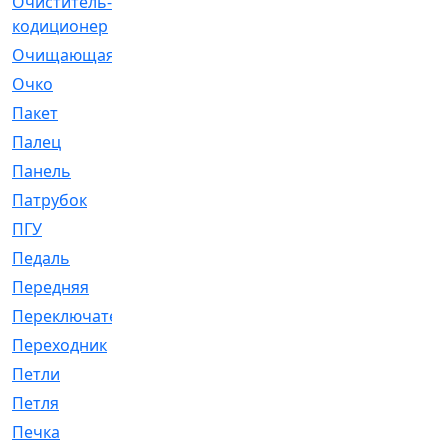
Очиститель-
[1]
кодиционер
Очищающая
[1]
Очко
[24]
Пакет
[1]
Палец
[4]
Панель
[61]
Патрубок
[248]
ПГУ
[2]
Педаль
[3]
Передняя
[22]
Переключатель
[36]
Переходник
[4]
Петли
[23]
Петля
[3]
Печка
[3]