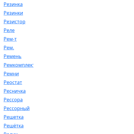
Резинка
[15]
Резинки
[6]
Резистор
[1]
Реле
[20]
Рем-т
[7]
Рем.
[2]
Ремень
[2060]
Ремкомплект
[1924]
Ремни
[21]
Реостат
[1]
Ресничка
[25]
Рессора
[51]
Рессорный
[107]
Решетка
[21]
Решётка
[101]