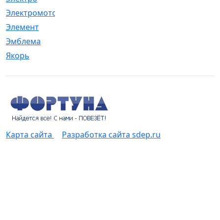
Электромотор
[1]
Элемент
[5]
Эмблема
[1]
Якорь
[4]
Карта сайта
Разработка сайта sdep.ru