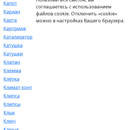
Капот
[144]
соглашаетесь с использованием
Кардан
[131]
файлов cookie. Отключить «cookie»
Карта
[2]
можно в настройках Вашего браузера.
Картридж
[250]
Катализатор
[1]
Катушка
[2]
Катушки
[291]
Клапан
[375]
Клемма
[5]
Клёпка
[2]
Климат-контроль
[3]
Клипса
[21]
Клипсы
[321]
Клык
[4]
Ключ
[2]
Ключи
[3]