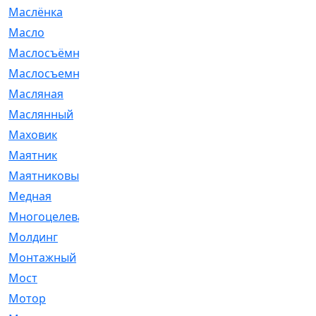
Маслёнка
[4]
Масло
[66]
Маслосъёмные
[480]
Маслосъемные
[26]
Масляная
[1]
Маслянный
[54]
Маховик
[6]
Маятник
[5]
Маятниковый
[13]
Медная
[2]
Многоцелевая
[1]
Молдинг
[14]
Монтажный
[1]
Мост
[10]
Мотор
[212]