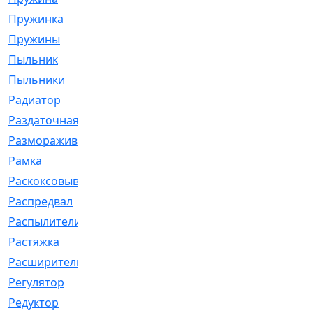
Пружинка
[1]
Пружины
[326]
Пыльник
[1202]
Пыльники
[5]
Радиатор
[916]
Раздаточная
[1]
Размораживатель
[1]
Рамка
[29]
Раскоксовывание
[4]
Распредвал
[41]
Распылители
[226]
Растяжка
[1]
Расширительный
[9]
Регулятор
[5]
Редуктор
[17]