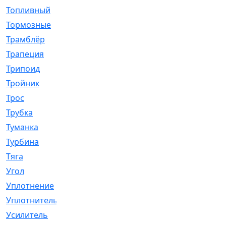
Топливный
[5]
Тормозные
[57]
Трамблёр
[54]
Трапеция
[2]
Трипоид
[16]
Тройник
[1]
Трос
[500]
Трубка
[39]
Туманка
[77]
Турбина
[69]
Тяга
[1264]
Угол
[2]
Уплотнение
[22]
Уплотнитель
[13]
Усилитель
[20]