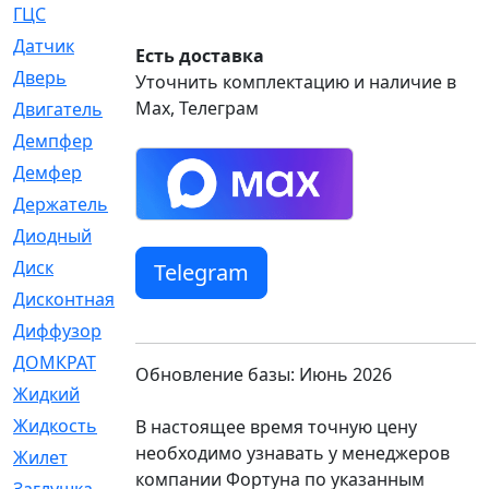
ГЦС
[74]
Датчик
[969]
Есть доставка
Дверь
[249]
Уточнить комплектацию и наличие в
Max, Телеграм
Двигатель
[64]
Демпфер
[2]
Демфер
[1]
Держатель
[5]
Диодный
[3]
Диск
[418]
Telegram
Дисконтная
[1]
Диффузор
[1]
ДОМКРАТ
[1]
Обновление базы: Июнь 2026
Жидкий
[5]
Жидкость
[80]
В настоящее время точную цену
необходимо узнавать у менеджеров
Жилет
[1]
компании Фортуна по указанным