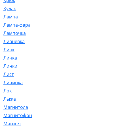
Крюк
[1]
Кулак
[9]
Лампа
[128]
Лампа-фара
[4]
Лампочка
[209]
Ливневка
[66]
Линк
[3]
Линка
[64]
Линки
[913]
Лист
[144]
Личинка
[3]
Лок
[1]
Лыжа
[23]
Магнитола
[11]
Магнитофон
[1]
Манжет
[194]