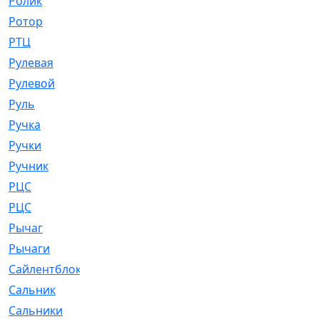
Ролик
[790]
Ротор
[2]
РТЦ
[475]
Рулевая
[974]
Рулевой
[585]
Руль
[12]
Ручка
[29]
Ручки
[3]
Ручник
[11]
РЦC
[12]
РЦС
[84]
Рычаг
[588]
Рычаги
[3]
Сайлентблок
[4208]
Сальник
[4340]
Сальники
[123]