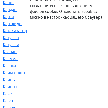
Капот
[144]
соглашаетесь с использованием
Кардан
[131]
файлов cookie. Отключить «cookie»
Карта
[2]
можно в настройках Вашего браузера.
Картридж
[250]
Катализатор
[1]
Катушка
[2]
Катушки
[291]
Клапан
[375]
Клемма
[5]
Клёпка
[2]
Климат-контроль
[3]
Клипса
[21]
Клипсы
[321]
Клык
[4]
Ключ
[2]
Ключи
[3]