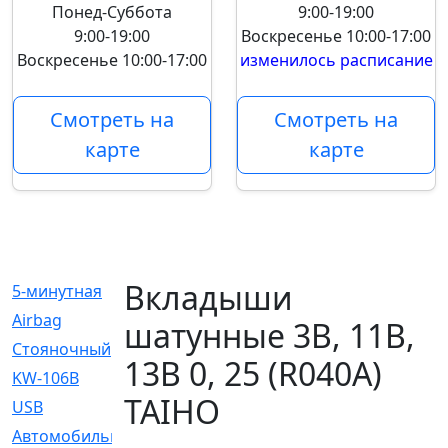
Понед-Суббота
9:00-19:00
9:00-19:00
Воскресенье
10:00-17:00
Воскресенье
10:00-17:00
изменилось расписание
Смотреть на
Смотреть на
карте
карте
Вкладыши
5-минутная
[1]
Airbag
[18]
шатунные 3B, 11B,
Cтояночный
[1]
13B 0, 25 (R040A)
KW-106B
[0]
TAIHO
USB
[6]
Автомобильное
[6]