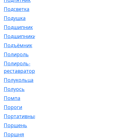
Подпятник
[1]
Подсветка
[1]
Подушка
[1540]
Подшипник
[1825]
Подшипники
[106]
Подъёмник
[1]
Полироль
[1]
Полироль-
[1]
реставратор
Полукольца
[107]
Полуось
[43]
Помпа
[537]
Пороги
[1]
Портативный
[1]
Поршень
[5]
Поршня
[833]