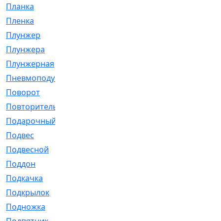
Планка
[21]
Пленка
[1]
Плунжер
[1]
Плунжера
[64]
Плунжерная
[91]
Пневмоподушка
[2]
Поворот
[12]
Повторитель
[86]
Подарочный
[3]
Подвес
[16]
Подвесной
[7]
Поддон
[18]
Подкачка
[5]
Подкрылок
[128]
Подножка
[16]