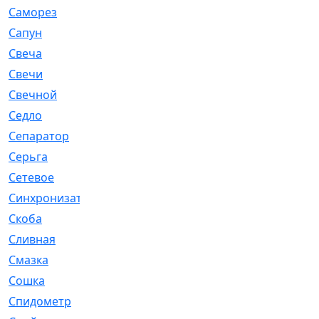
Саморез
[23]
Сапун
[33]
Свеча
[457]
Свечи
[272]
Свечной
[2]
Седло
[7]
Сепаратор
[6]
Серьга
[27]
Сетевое
[6]
Синхронизатор
[1]
Скоба
[4]
Сливная
[6]
Смазка
[24]
Сошка
[8]
Спидометр
[48]