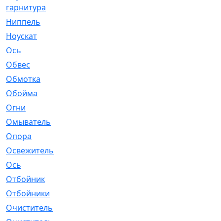
гарнитура
Ниппель
[1]
Ноускат
[53]
Оcь
[2]
Обвес
[3]
Обмотка
[4]
Обойма
[14]
Огни
[1]
Омыватель
[4]
Опора
[1]
Освежитель
[1]
Ось
[4]
Отбойник
[287]
Отбойники
[80]
Очиститель
[15]