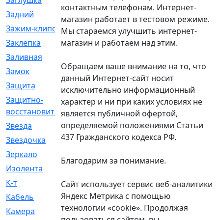
Заглушка
[21]
контактным телефонам. Интернет-
Задний
[528]
магазин работает в тестовом режиме.
Зажим-клипса
[1]
Мы стараемся улучшить интернет-
магазин и работаем над этим.
Заклепка
[1]
Заливная
[4]
Обращаем ваше внимание на то, что
Замок
[12]
данный Интернет-сайт носит
Защита
[79]
исключительно информационный
Защитно-
[4]
характер и ни при каких условиях не
восстановительный
является публичной офертой,
определяемой положениями Статьи
Звезда
[1]
437 Гражданского кодекса РФ.
Звездочка
[5]
Зеркало
[369]
Благодарим за понимание.
Изолента
[1]
К-т
[13]
Сайт использует сервис веб-аналитики
Яндекс Метрика с помощью
Кабель
[50]
технологии «cookie». Продолжая
Камера
[4]
пользоваться сайтом, вы