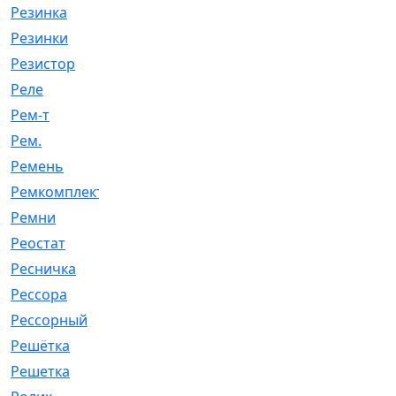
Резинка
[15]
Резинки
[6]
Резистор
[1]
Реле
[20]
Рем-т
[7]
Рем.
[2]
Ремень
[2060]
Ремкомплект
[1924]
Ремни
[21]
Реостат
[1]
Ресничка
[25]
Рессора
[51]
Рессорный
[107]
Решётка
[101]
Решетка
[21]