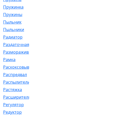
Пружинка
[1]
Пружины
[326]
Пыльник
[1202]
Пыльники
[5]
Радиатор
[916]
Раздаточная
[1]
Размораживатель
[1]
Рамка
[29]
Раскоксовывание
[4]
Распредвал
[41]
Распылители
[226]
Растяжка
[1]
Расширительный
[9]
Регулятор
[5]
Редуктор
[17]