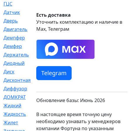
ГЦС
[74]
Датчик
[969]
Есть доставка
Дверь
[249]
Уточнить комплектацию и наличие в
Max, Телеграм
Двигатель
[64]
Демпфер
[2]
Демфер
[1]
Держатель
[5]
Диодный
[3]
Диск
[418]
Telegram
Дисконтная
[1]
Диффузор
[1]
ДОМКРАТ
[1]
Обновление базы: Июнь 2026
Жидкий
[5]
Жидкость
[80]
В настоящее время точную цену
необходимо узнавать у менеджеров
Жилет
[1]
компании Фортуна по указанным