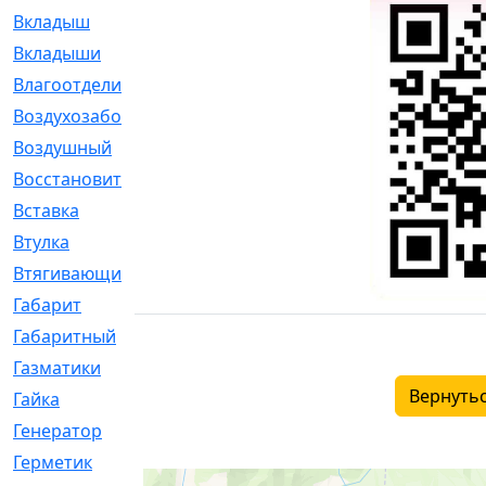
Вкладыш
[41]
Вкладыши
[1131]
Влагоотделитель
[2]
Воздухозаборник
[2]
Воздушный
[1]
Восстановительный
[1]
Вставка
[168]
Втулка
[1875]
Втягивающий
[22]
Габарит
[286]
Габаритный
[6]
Газматики
[117]
Вернутьс
Гайка
[104]
Генератор
[148]
Герметик
[15]