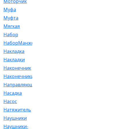
Моторчик
[6]
Муфа
[1]
Муфта
[9]
Мягкая
[3]
Набор
[6]
НаборМанжетГТЦ
[33]
Накладка
[51]
Накладки
[1]
Наконечник
[743]
Наконечники
[119]
Направляющая
[43]
Насадка
[16]
Насос
[356]
Натяжитель
[125]
Наушники
[8]
Наушники-
[2]