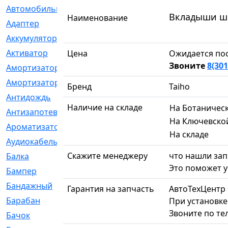
Автомобильный
[6]
Вкладыши шат
Наименование
Адаптер
[3]
Аккумулятор
[2]
Активатор
[1]
Цена
Ожидается пос
Звоните
8(301
Амортизатор
[608]
Амортизаторы
[21]
Бренд
Taiho
Антидождь
[1]
Наличие на складе
На Ботаничес
Антизапотеватель
[1]
На Ключевско
Ароматизатор
[35]
На складе
Аудиокабель
[2]
Скажите менеджеру
что нашли зап
Балка
[58]
Это поможет у
Бампер
[137]
Бандажный
[6]
Гарантия на запчасть
АвтоТехЦентр
Барабан
[5]
При установке
Звоните по те
Бачок
[40]