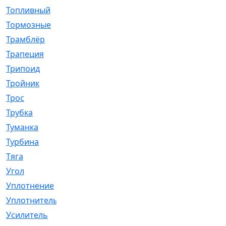
Топливный
[5]
Тормозные
[57]
Трамблёр
[54]
Трапеция
[2]
Трипоид
[16]
Тройник
[1]
Трос
[500]
Трубка
[39]
Туманка
[77]
Турбина
[69]
Тяга
[1264]
Угол
[2]
Уплотнение
[22]
Уплотнитель
[13]
Усилитель
[20]