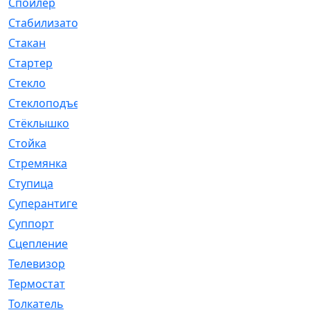
Спойлер
[29]
Стабилизатор
[596]
Стакан
[7]
Стартер
[176]
Стекло
[11]
Стеклоподъемник
[12]
Стёклышко
[20]
Стойка
[969]
Стремянка
[46]
Ступица
[775]
Суперантигель
[3]
Суппорт
[198]
Сцепление
[1]
Телевизор
[13]
Термостат
[323]
Толкатель
[4]