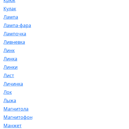
Крюк
[1]
Кулак
[9]
Лампа
[128]
Лампа-фара
[4]
Лампочка
[209]
Ливневка
[66]
Линк
[3]
Линка
[64]
Линки
[913]
Лист
[144]
Личинка
[3]
Лок
[1]
Лыжа
[23]
Магнитола
[11]
Магнитофон
[1]
Манжет
[194]