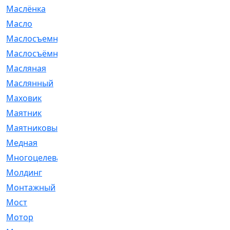
Маслёнка
[4]
Масло
[66]
Маслосъемные
[26]
Маслосъёмные
[480]
Масляная
[1]
Маслянный
[54]
Маховик
[6]
Маятник
[5]
Маятниковый
[13]
Медная
[2]
Многоцелевая
[1]
Молдинг
[14]
Монтажный
[1]
Мост
[10]
Мотор
[212]