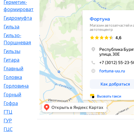
Герметик-
[3]
формирователь
Гидромуфта
[47]
Гильза
[56]
Гильзо-
[13]
Поршневая
Гильзы
[259]
Гитара
[7]
Главный
[29]
Головка
[28]
Горловина
[14]
Горный
[1]
Гофра
[86]
ГТЦ
[96]
ГУР
[34]
ГЦC
[6]