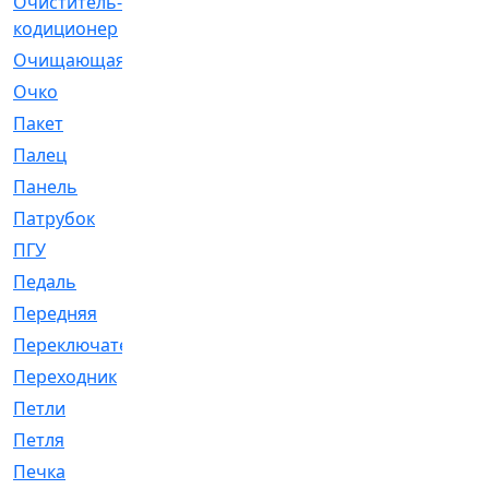
Очиститель-
[1]
кодиционер
Очищающая
[1]
Очко
[24]
Пакет
[1]
Палец
[4]
Панель
[61]
Патрубок
[248]
ПГУ
[2]
Педаль
[3]
Передняя
[22]
Переключатель
[36]
Переходник
[4]
Петли
[23]
Петля
[3]
Печка
[3]