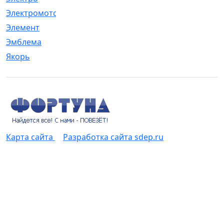
Электромотор
[1]
Элемент
[5]
Эмблема
[1]
Якорь
[4]
Карта сайта
Разработка сайта sdep.ru