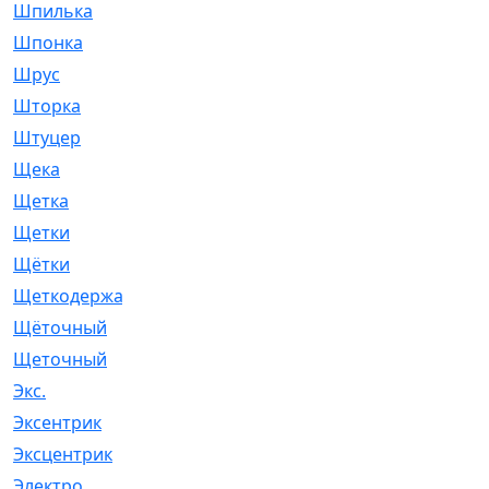
Шпилька
[215]
Шпонка
[19]
Шрус
[1107]
Шторка
[6]
Штуцер
[8]
Щека
[18]
Щетка
[31]
Щетки
[58]
Щётки
[124]
Щеткодержатель
[14]
Щёточный
[7]
Щеточный
[1]
Экс.
[4]
Эксентрик
[1]
Эксцентрик
[67]
Электро
[1]