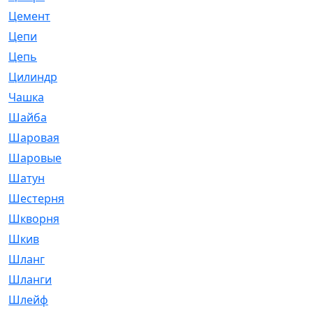
Цемент
[1]
Цепи
[314]
Цепь
[171]
Цилиндр
[55]
Чашка
[695]
Шайба
[37]
Шаровая
[900]
Шаровые
[1]
Шатун
[226]
Шестерня
[33]
Шкворня
[118]
Шкив
[129]
Шланг
[476]
Шланги
[36]
Шлейф
[70]