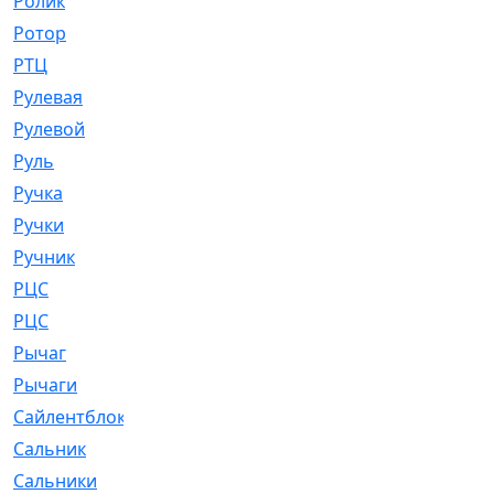
Ролик
[790]
Ротор
[2]
РТЦ
[475]
Рулевая
[974]
Рулевой
[585]
Руль
[12]
Ручка
[29]
Ручки
[3]
Ручник
[11]
РЦC
[12]
РЦС
[84]
Рычаг
[588]
Рычаги
[3]
Сайлентблок
[4208]
Сальник
[4340]
Сальники
[123]