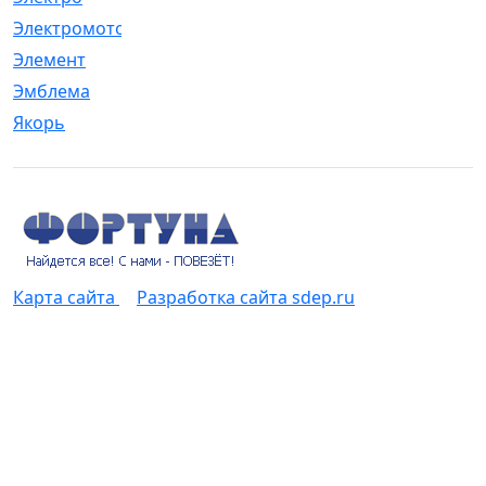
Электромотор
[1]
Элемент
[5]
Эмблема
[1]
Якорь
[4]
Карта сайта
Разработка сайта sdep.ru