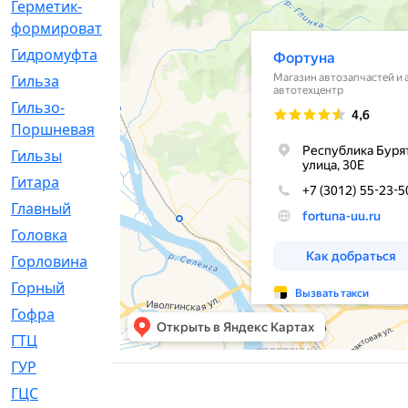
Герметик-
[3]
формирователь
Гидромуфта
[47]
Гильза
[56]
Гильзо-
[13]
Поршневая
Гильзы
[259]
Гитара
[7]
Главный
[29]
Головка
[28]
Горловина
[14]
Горный
[1]
Гофра
[86]
ГТЦ
[96]
ГУР
[34]
ГЦC
[6]