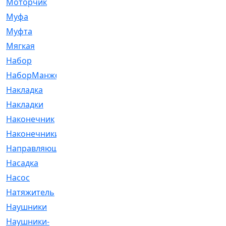
Моторчик
[6]
Муфа
[1]
Муфта
[9]
Мягкая
[3]
Набор
[6]
НаборМанжетГТЦ
[33]
Накладка
[51]
Накладки
[1]
Наконечник
[743]
Наконечники
[119]
Направляющая
[43]
Насадка
[16]
Насос
[356]
Натяжитель
[125]
Наушники
[8]
Наушники-
[2]