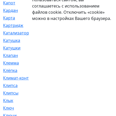
Капот
[144]
соглашаетесь с использованием
Кардан
[131]
файлов cookie. Отключить «cookie»
Карта
[2]
можно в настройках Вашего браузера.
Картридж
[250]
Катализатор
[1]
Катушка
[2]
Катушки
[291]
Клапан
[375]
Клемма
[5]
Клёпка
[2]
Климат-контроль
[3]
Клипса
[21]
Клипсы
[321]
Клык
[4]
Ключ
[2]
Ключи
[3]