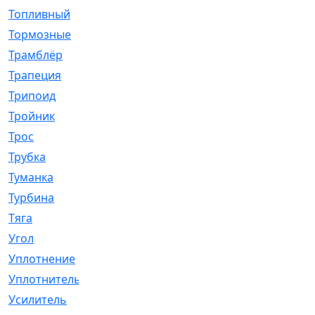
Топливный
[5]
Тормозные
[57]
Трамблёр
[54]
Трапеция
[2]
Трипоид
[16]
Тройник
[1]
Трос
[500]
Трубка
[39]
Туманка
[77]
Турбина
[69]
Тяга
[1264]
Угол
[2]
Уплотнение
[22]
Уплотнитель
[13]
Усилитель
[20]