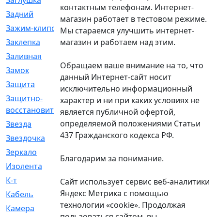
Заглушка
[21]
контактным телефонам. Интернет-
Задний
[528]
магазин работает в тестовом режиме.
Зажим-клипса
[1]
Мы стараемся улучшить интернет-
магазин и работаем над этим.
Заклепка
[1]
Заливная
[4]
Обращаем ваше внимание на то, что
Замок
[12]
данный Интернет-сайт носит
Защита
[79]
исключительно информационный
Защитно-
[4]
характер и ни при каких условиях не
восстановительный
является публичной офертой,
определяемой положениями Статьи
Звезда
[1]
437 Гражданского кодекса РФ.
Звездочка
[5]
Зеркало
[369]
Благодарим за понимание.
Изолента
[1]
К-т
[13]
Сайт использует сервис веб-аналитики
Яндекс Метрика с помощью
Кабель
[50]
технологии «cookie». Продолжая
Камера
[4]
пользоваться сайтом, вы