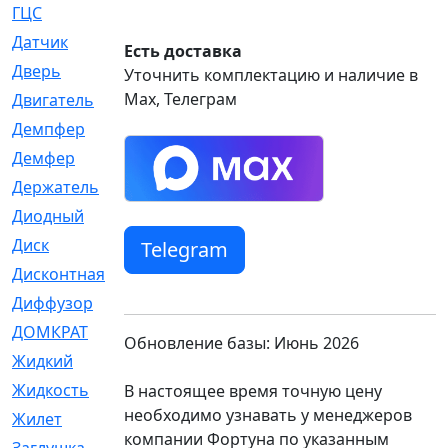
ГЦС
[74]
Датчик
[969]
Есть доставка
Дверь
[249]
Уточнить комплектацию и наличие в
Max, Телеграм
Двигатель
[64]
Демпфер
[2]
Демфер
[1]
Держатель
[5]
Диодный
[3]
Диск
[418]
Telegram
Дисконтная
[1]
Диффузор
[1]
ДОМКРАТ
[1]
Обновление базы: Июнь 2026
Жидкий
[5]
Жидкость
[80]
В настоящее время точную цену
необходимо узнавать у менеджеров
Жилет
[1]
компании Фортуна по указанным