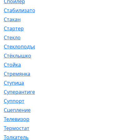
Спойлер
[29]
Стабилизатор
[596]
Стакан
[7]
Стартер
[176]
Стекло
[11]
Стеклоподъемник
[12]
Стёклышко
[20]
Стойка
[969]
Стремянка
[46]
Ступица
[775]
Суперантигель
[3]
Суппорт
[198]
Сцепление
[1]
Телевизор
[13]
Термостат
[323]
Толкатель
[4]