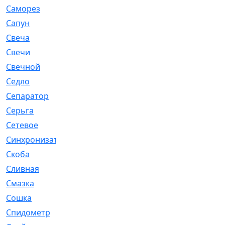
Саморез
[23]
Сапун
[33]
Свеча
[457]
Свечи
[272]
Свечной
[2]
Седло
[7]
Сепаратор
[6]
Серьга
[27]
Сетевое
[6]
Синхронизатор
[1]
Скоба
[4]
Сливная
[6]
Смазка
[24]
Сошка
[8]
Спидометр
[48]