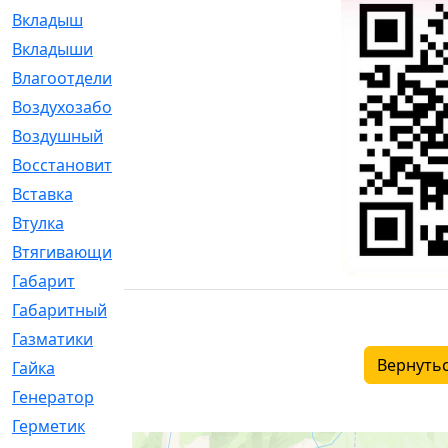
Вкладыш
[41]
Вкладыши
[1131]
Влагоотделитель
[2]
Воздухозаборник
[2]
Воздушный
[1]
Восстановительный
[1]
Вставка
[168]
Втулка
[1875]
Втягивающий
[22]
Габарит
[286]
Габаритный
[6]
Газматики
[117]
Вернутьс
Гайка
[104]
Генератор
[148]
Герметик
[15]