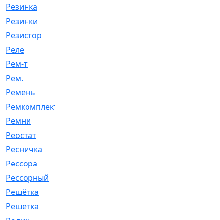
Резинка
[15]
Резинки
[6]
Резистор
[1]
Реле
[20]
Рем-т
[7]
Рем.
[2]
Ремень
[2060]
Ремкомплект
[1924]
Ремни
[21]
Реостат
[1]
Ресничка
[25]
Рессора
[51]
Рессорный
[107]
Решётка
[101]
Решетка
[21]