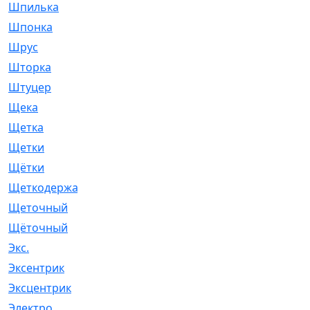
Шпилька
[215]
Шпонка
[19]
Шрус
[1107]
Шторка
[6]
Штуцер
[8]
Щека
[18]
Щетка
[31]
Щетки
[58]
Щётки
[124]
Щеткодержатель
[14]
Щеточный
[1]
Щёточный
[7]
Экс.
[4]
Эксентрик
[1]
Эксцентрик
[67]
Электро
[1]