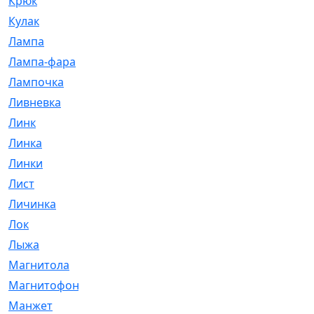
Крюк
[1]
Кулак
[9]
Лампа
[128]
Лампа-фара
[4]
Лампочка
[209]
Ливневка
[66]
Линк
[3]
Линка
[64]
Линки
[913]
Лист
[144]
Личинка
[3]
Лок
[1]
Лыжа
[23]
Магнитола
[11]
Магнитофон
[1]
Манжет
[194]