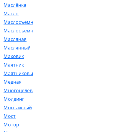
Маслёнка
[4]
Масло
[66]
Маслосъёмные
[480]
Маслосъемные
[26]
Масляная
[1]
Маслянный
[54]
Маховик
[6]
Маятник
[5]
Маятниковый
[13]
Медная
[2]
Многоцелевая
[1]
Молдинг
[14]
Монтажный
[1]
Мост
[10]
Мотор
[212]