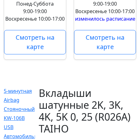
Понед-Суббота
9:00-19:00
9:00-19:00
Воскресенье
10:00-17:00
Воскресенье
10:00-17:00
изменилось расписание
Смотреть на
Смотреть на
карте
карте
Вкладыши
5-минутная
[1]
Airbag
[18]
шатунные 2K, 3K,
Cтояночный
[1]
4K, 5K 0, 25 (R026A)
KW-106B
[0]
TAIHO
USB
[6]
Автомобильное
[6]