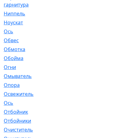
гарнитура
Ниппель
[1]
Ноускат
[53]
Оcь
[2]
Обвес
[3]
Обмотка
[4]
Обойма
[14]
Огни
[1]
Омыватель
[4]
Опора
[1]
Освежитель
[1]
Ось
[4]
Отбойник
[287]
Отбойники
[80]
Очиститель
[15]