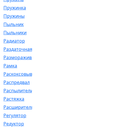
Пружинка
[1]
Пружины
[326]
Пыльник
[1202]
Пыльники
[5]
Радиатор
[916]
Раздаточная
[1]
Размораживатель
[1]
Рамка
[29]
Раскоксовывание
[4]
Распредвал
[41]
Распылители
[226]
Растяжка
[1]
Расширительный
[9]
Регулятор
[5]
Редуктор
[17]