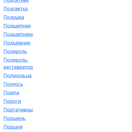
Подпятник
[1]
Подсветка
[1]
Подушка
[1540]
Подшипник
[1825]
Подшипники
[106]
Подъёмник
[1]
Полироль
[1]
Полироль-
[1]
реставратор
Полукольца
[107]
Полуось
[43]
Помпа
[537]
Пороги
[1]
Портативный
[1]
Поршень
[5]
Поршня
[833]