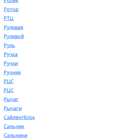
Ролик
[790]
Ротор
[2]
РТЦ
[475]
Рулевая
[974]
Рулевой
[585]
Руль
[12]
Ручка
[29]
Ручки
[3]
Ручник
[11]
РЦC
[12]
РЦС
[84]
Рычаг
[588]
Рычаги
[3]
Сайлентблок
[4208]
Сальник
[4340]
Сальники
[123]