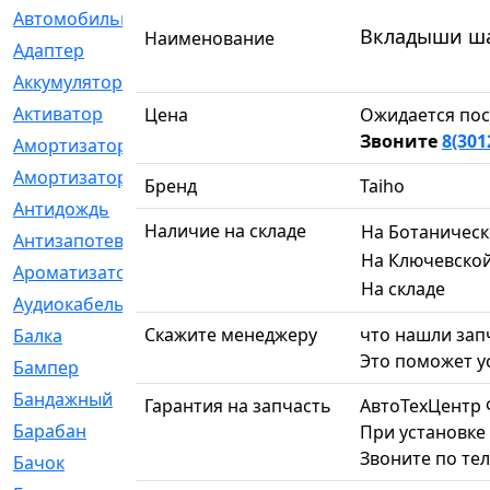
Автомобильный
[6]
Вкладыши шат
Наименование
Адаптер
[3]
Аккумулятор
[2]
Активатор
[1]
Цена
Ожидается пос
Звоните
8(301
Амортизатор
[608]
Амортизаторы
[21]
Бренд
Taiho
Антидождь
[1]
Наличие на складе
На Ботаничес
Антизапотеватель
[1]
На Ключевско
Ароматизатор
[35]
На складе
Аудиокабель
[2]
Скажите менеджеру
что нашли запч
Балка
[58]
Это поможет у
Бампер
[137]
Бандажный
[6]
Гарантия на запчасть
АвтоТехЦентр 
Барабан
[5]
При установке 
Звоните по те
Бачок
[40]