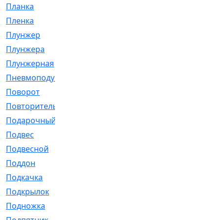
Планка
[21]
Пленка
[1]
Плунжер
[1]
Плунжера
[64]
Плунжерная
[91]
Пневмоподушка
[2]
Поворот
[12]
Повторитель
[86]
Подарочный
[3]
Подвес
[16]
Подвесной
[7]
Поддон
[18]
Подкачка
[5]
Подкрылок
[128]
Подножка
[16]