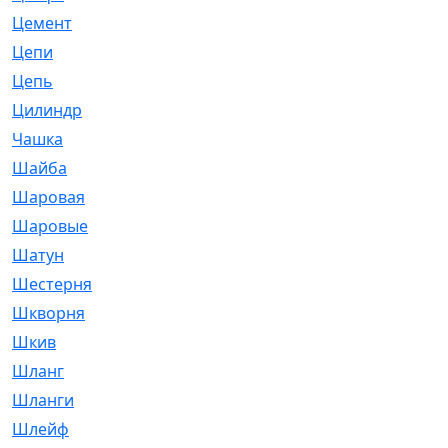
Цемент
[1]
Цепи
[314]
Цепь
[171]
Цилиндр
[55]
Чашка
[695]
Шайба
[37]
Шаровая
[900]
Шаровые
[1]
Шатун
[226]
Шестерня
[33]
Шкворня
[118]
Шкив
[129]
Шланг
[476]
Шланги
[36]
Шлейф
[70]