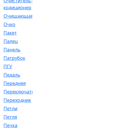
Очиститель-
[1]
кодиционер
Очищающая
[1]
Очко
[24]
Пакет
[1]
Палец
[4]
Панель
[61]
Патрубок
[248]
ПГУ
[2]
Педаль
[3]
Передняя
[22]
Переключатель
[36]
Переходник
[4]
Петли
[23]
Петля
[3]
Печка
[3]