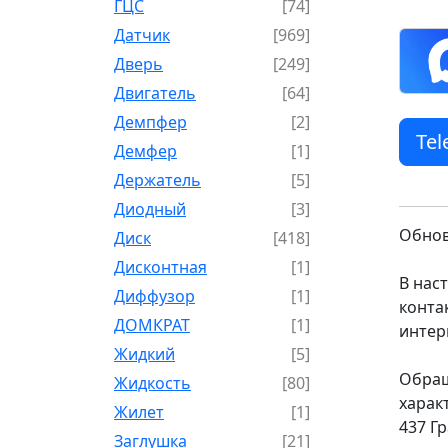
ГЦС
[74]
Датчик
[969]
Дверь
[249]
Двигатель
[64]
Демпфер
[2]
Te
Демфер
[1]
Держатель
[5]
Диодный
[3]
Обнов
Диск
[418]
Дисконтная
[1]
В нас
Диффузор
[1]
конта
ДОМКРАТ
[1]
интер
Жидкий
[5]
Обращ
Жидкость
[80]
харак
Жилет
[1]
437 Г
Заглушка
[21]