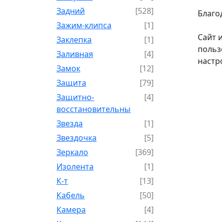
Задний
[528]
Благо
Зажим-клипса
[1]
Сайт 
Заклепка
[1]
польз
Заливная
[4]
настр
Замок
[12]
Защита
[79]
Защитно-
[4]
восстановительный
Звезда
[1]
Звездочка
[5]
Зеркало
[369]
Изолента
[1]
К-т
[13]
Кабель
[50]
Камера
[4]