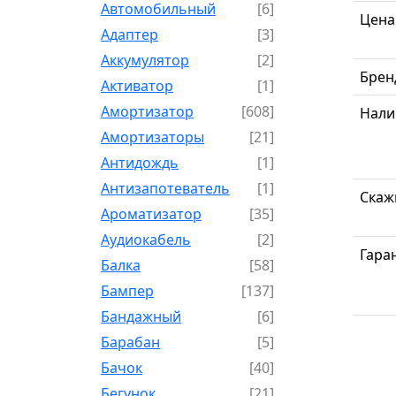
Автомобильный
[6]
Цена
Адаптер
[3]
Аккумулятор
[2]
Брен
Активатор
[1]
Амортизатор
[608]
Нали
Амортизаторы
[21]
Антидождь
[1]
Антизапотеватель
[1]
Скаж
Ароматизатор
[35]
Аудиокабель
[2]
Гара
Балка
[58]
Бампер
[137]
Бандажный
[6]
Барабан
[5]
Бачок
[40]
Бегунок
[21]