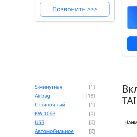
Позвонить >>>
Вк
5-минутная
[1]
Airbag
[18]
TA
Cтояночный
[1]
KW-106B
[0]
USB
[6]
Наим
Автомобильное
[6]