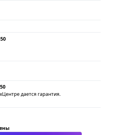
-50
-50
хЦентре дается гарантия.
цены