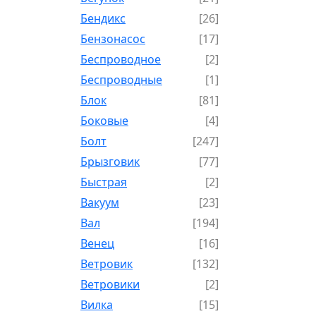
Бендикс
[26]
Бензонасос
[17]
Беспроводное
[2]
Беспроводные
[1]
Блок
[81]
Боковые
[4]
Болт
[247]
Брызговик
[77]
Быстрая
[2]
Вакуум
[23]
Вал
[194]
Венец
[16]
Ветровик
[132]
Ветровики
[2]
Вилка
[15]