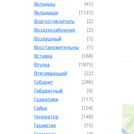
Вкладыш
[41]
Вкладыши
[1131]
Влагоотделитель
[2]
Воздухозаборник
[2]
Воздушный
[1]
Восстановительный
[1]
Вставка
[168]
Втулка
[1875]
Втягивающий
[22]
Габарит
[286]
Габаритный
[6]
Газматики
[117]
Гайка
[104]
Генератор
[148]
Герметик
[15]
Герметик-
[3]