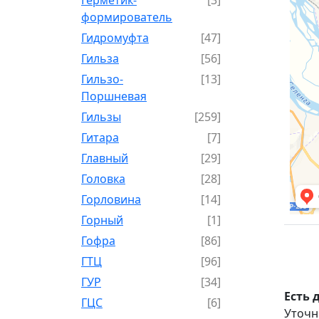
формирователь
Гидромуфта
[47]
Гильза
[56]
Гильзо-
[13]
Поршневая
Гильзы
[259]
Гитара
[7]
Главный
[29]
Головка
[28]
Горловина
[14]
Горный
[1]
Гофра
[86]
ГТЦ
[96]
ГУР
[34]
Есть 
ГЦC
[6]
Уточн