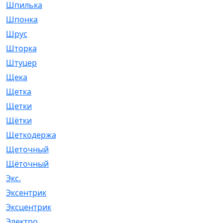
Шпилька
[215]
Шпонка
[19]
Шрус
[1107]
Шторка
[6]
Штуцер
[8]
Щека
[18]
Щетка
[31]
Щетки
[58]
Щётки
[124]
Щеткодержатель
[14]
Щеточный
[1]
Щёточный
[7]
Экс.
[4]
Эксентрик
[1]
Эксцентрик
[67]
Электро
[1]