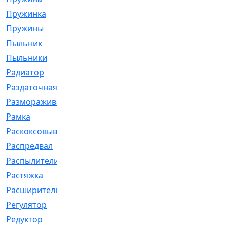
Пружинка
[1]
Пружины
[326]
Пыльник
[1202]
Пыльники
[5]
Радиатор
[916]
Раздаточная
[1]
Размораживатель
[1]
Рамка
[29]
Раскоксовывание
[4]
Распредвал
[41]
Распылители
[226]
Растяжка
[1]
Расширительный
[9]
Регулятор
[5]
Редуктор
[17]