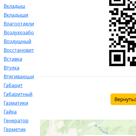
Вкладыш
[41]
Вкладыши
[1131]
Влагоотделитель
[2]
Воздухозаборник
[2]
Воздушный
[1]
Восстановительный
[1]
Вставка
[168]
Втулка
[1875]
Втягивающий
[22]
Габарит
[286]
Габаритный
[6]
Вернутьс
Газматики
[117]
Гайка
[104]
Генератор
[148]
Герметик
[15]