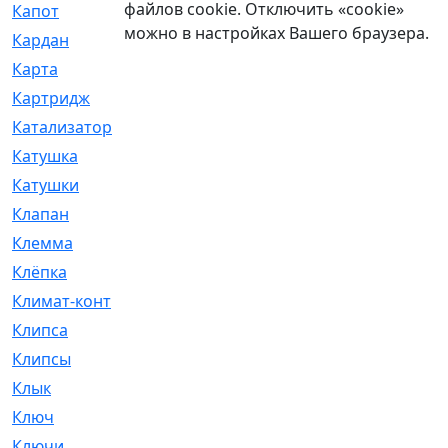
файлов cookie. Отключить «cookie»
Капот
[144]
можно в настройках Вашего браузера.
Кардан
[131]
Карта
[2]
Картридж
[250]
Катализатор
[1]
Катушка
[2]
Катушки
[291]
Клапан
[375]
Клемма
[5]
Клёпка
[2]
Климат-контроль
[3]
Клипса
[21]
Клипсы
[321]
Клык
[4]
Ключ
[2]
Ключи
[3]