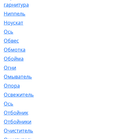
гарнитура
Ниппель
[1]
Ноускат
[53]
Оcь
[2]
Обвес
[3]
Обмотка
[4]
Обойма
[14]
Огни
[1]
Омыватель
[4]
Опора
[1]
Освежитель
[1]
Ось
[4]
Отбойник
[287]
Отбойники
[80]
Очиститель
[15]