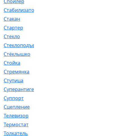
Спойлер
[29]
Стабилизатор
[596]
Стакан
[7]
Стартер
[176]
Стекло
[11]
Стеклоподъемник
[12]
Стёклышко
[20]
Стойка
[969]
Стремянка
[46]
Ступица
[775]
Суперантигель
[3]
Суппорт
[198]
Сцепление
[1]
Телевизор
[13]
Термостат
[323]
Толкатель
[4]