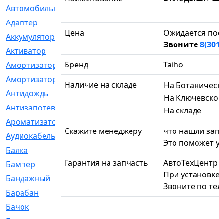
Автомобильный
[6]
Адаптер
[3]
Цена
Ожидается по
Аккумулятор
[2]
Звоните
8(30
Активатор
[1]
Бренд
Taiho
Амортизатор
[608]
Амортизаторы
[21]
Наличие на складе
На Ботаничес
Антидождь
[1]
На Ключевско
Антизапотеватель
[1]
На складе
Ароматизатор
[35]
Скажите менеджеру
что нашли зап
Аудиокабель
[2]
Это поможет у
Балка
[58]
Гарантия на запчасть
АвтоТехЦентр
Бампер
[137]
При установке
Бандажный
[6]
Звоните по т
Барабан
[5]
Бачок
[40]