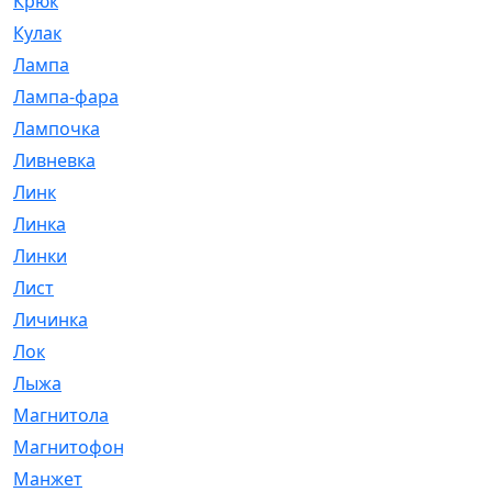
Крюк
[1]
Кулак
[9]
Лампа
[128]
Лампа-фара
[4]
Лампочка
[209]
Ливневка
[66]
Линк
[3]
Линка
[64]
Линки
[913]
Лист
[144]
Личинка
[3]
Лок
[1]
Лыжа
[23]
Магнитола
[11]
Магнитофон
[1]
Манжет
[194]