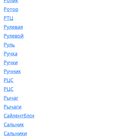
Ролик
[790]
Ротор
[2]
РТЦ
[475]
Рулевая
[974]
Рулевой
[585]
Руль
[12]
Ручка
[29]
Ручки
[3]
Ручник
[11]
РЦC
[12]
РЦС
[84]
Рычаг
[588]
Рычаги
[3]
Сайлентблок
[4208]
Сальник
[4340]
Сальники
[123]