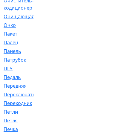
Очиститель-
[1]
кодиционер
Очищающая
[1]
Очко
[24]
Пакет
[1]
Палец
[4]
Панель
[61]
Патрубок
[248]
ПГУ
[2]
Педаль
[3]
Передняя
[22]
Переключатель
[36]
Переходник
[4]
Петли
[23]
Петля
[3]
Печка
[3]