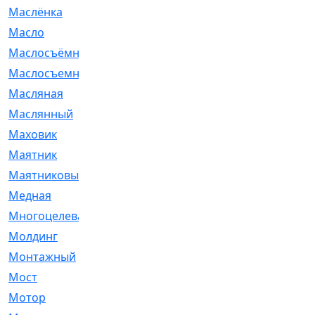
Маслёнка
[4]
Масло
[66]
Маслосъёмные
[480]
Маслосъемные
[26]
Масляная
[1]
Маслянный
[54]
Маховик
[6]
Маятник
[5]
Маятниковый
[13]
Медная
[2]
Многоцелевая
[1]
Молдинг
[14]
Монтажный
[1]
Мост
[10]
Мотор
[212]