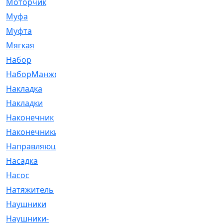
Моторчик
[6]
Муфа
[1]
Муфта
[9]
Мягкая
[3]
Набор
[6]
НаборМанжетГТЦ
[33]
Накладка
[51]
Накладки
[1]
Наконечник
[743]
Наконечники
[119]
Направляющая
[43]
Насадка
[16]
Насос
[356]
Натяжитель
[125]
Наушники
[8]
Наушники-
[2]