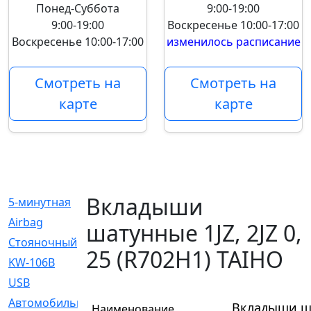
Понед-Суббота
9:00-19:00
9:00-19:00
Воскресенье
10:00-17:00
Воскресенье
10:00-17:00
изменилось расписание
Смотреть на
Смотреть на
карте
карте
Вкладыши
5-минутная
[1]
Airbag
[18]
шатунные 1JZ, 2JZ 0,
Cтояночный
[1]
25 (R702H1) TAIHO
KW-106B
[0]
USB
[6]
Автомобильное
[6]
Вкладыши шат
Наименование