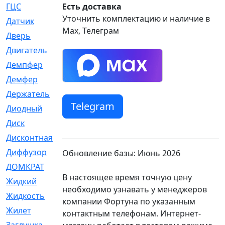
ГЦС
Есть доставка
[74]
Уточнить комплектацию и наличие в
Датчик
[969]
Max, Телеграм
Дверь
[249]
Двигатель
[64]
Демпфер
[2]
Демфер
[1]
Держатель
[5]
Telegram
Диодный
[3]
Диск
[418]
Дисконтная
[1]
Диффузор
[1]
Обновление базы: Июнь 2026
ДОМКРАТ
[1]
В настоящее время точную цену
Жидкий
[5]
необходимо узнавать у менеджеров
Жидкость
[80]
компании Фортуна по указанным
Жилет
[1]
контактным телефонам. Интернет-