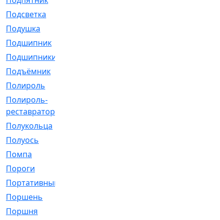
Подпятник
[1]
Подсветка
[1]
Подушка
[1540]
Подшипник
[1825]
Подшипники
[106]
Подъёмник
[1]
Полироль
[1]
Полироль-
[1]
реставратор
Полукольца
[107]
Полуось
[43]
Помпа
[537]
Пороги
[1]
Портативный
[1]
Поршень
[5]
Поршня
[833]