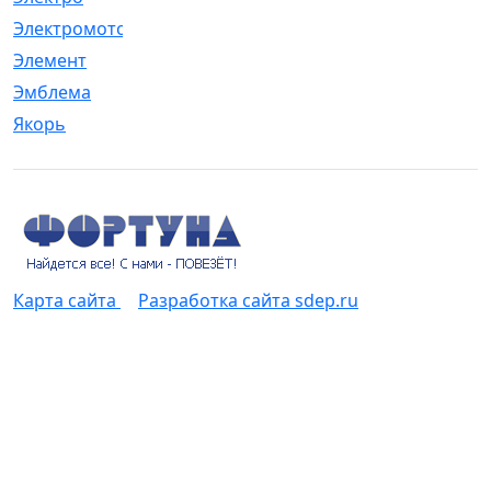
Электромотор
[1]
Элемент
[5]
Эмблема
[1]
Якорь
[4]
Карта сайта
Разработка сайта sdep.ru