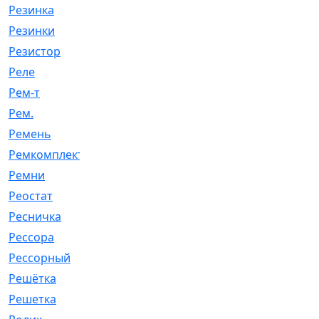
Резинка
[15]
Резинки
[6]
Резистор
[1]
Реле
[20]
Рем-т
[7]
Рем.
[2]
Ремень
[2060]
Ремкомплект
[1924]
Ремни
[21]
Реостат
[1]
Ресничка
[25]
Рессора
[51]
Рессорный
[107]
Решётка
[101]
Решетка
[21]