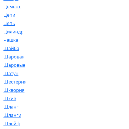
Цемент
[1]
Цепи
[314]
Цепь
[171]
Цилиндр
[55]
Чашка
[695]
Шайба
[37]
Шаровая
[900]
Шаровые
[1]
Шатун
[226]
Шестерня
[33]
Шкворня
[118]
Шкив
[129]
Шланг
[476]
Шланги
[36]
Шлейф
[70]