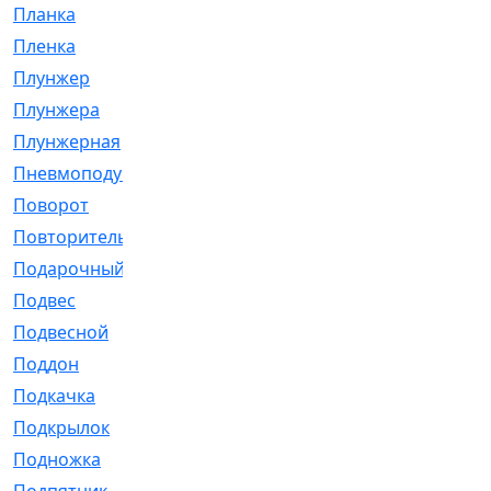
Планка
[21]
Пленка
[1]
Плунжер
[1]
Плунжера
[64]
Плунжерная
[91]
Пневмоподушка
[2]
Поворот
[12]
Повторитель
[86]
Подарочный
[3]
Подвес
[16]
Подвесной
[7]
Поддон
[18]
Подкачка
[5]
Подкрылок
[128]
Подножка
[16]