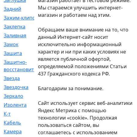
Заглушка
[21]
магазин работает в тестовом режиме.
Мы стараемся улучшить интернет-
Задний
[528]
магазин и работаем над этим.
Зажим-клипса
[1]
Заклепка
[1]
Обращаем ваше внимание на то, что
Заливная
[4]
данный Интернет-сайт носит
исключительно информационный
Замок
[12]
характер и ни при каких условиях не
Защита
[79]
является публичной офертой,
Защитно-
[4]
определяемой положениями Статьи
восстановительный
437 Гражданского кодекса РФ.
Звезда
[1]
Звездочка
[5]
Благодарим за понимание.
Зеркало
[369]
Сайт использует сервис веб-аналитики
Изолента
[1]
Яндекс Метрика с помощью
К-т
[13]
технологии «cookie». Продолжая
Кабель
[50]
пользоваться сайтом, вы
Камера
[4]
соглашаетесь с использованием