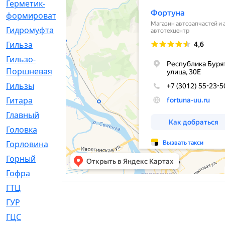
Герметик-
[3]
формирователь
Гидромуфта
[47]
Гильза
[56]
Гильзо-
[13]
Поршневая
Гильзы
[259]
Гитара
[7]
Главный
[29]
Головка
[28]
Горловина
[14]
Горный
[1]
Гофра
[86]
ГТЦ
[96]
ГУР
[34]
ГЦC
[6]