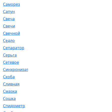
Саморез
[23]
Сапун
[33]
Свеча
[457]
Свечи
[272]
Свечной
[2]
Седло
[7]
Сепаратор
[6]
Серьга
[27]
Сетевое
[6]
Синхронизатор
[1]
Скоба
[4]
Сливная
[6]
Смазка
[24]
Сошка
[8]
Спидометр
[48]