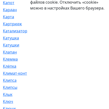
файлов cookie. Отключить «cookie»
Капот
[144]
можно в настройках Вашего браузера.
Кардан
[131]
Карта
[2]
Картридж
[250]
Катализатор
[1]
Катушка
[2]
Катушки
[291]
Клапан
[375]
Клемма
[5]
Клёпка
[2]
Климат-контроль
[3]
Клипса
[21]
Клипсы
[321]
Клык
[4]
Ключ
[2]
Ключи
[3]