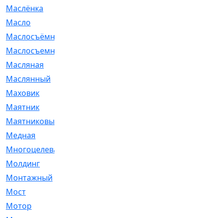
Маслёнка
[4]
Масло
[66]
Маслосъёмные
[480]
Маслосъемные
[26]
Масляная
[1]
Маслянный
[54]
Маховик
[6]
Маятник
[5]
Маятниковый
[13]
Медная
[2]
Многоцелевая
[1]
Молдинг
[14]
Монтажный
[1]
Мост
[10]
Мотор
[212]