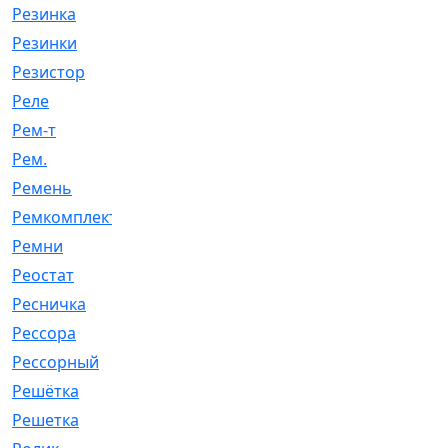
Резинка
[15]
Резинки
[6]
Резистор
[1]
Реле
[20]
Рем-т
[7]
Рем.
[2]
Ремень
[2060]
Ремкомплект
[1924]
Ремни
[21]
Реостат
[1]
Ресничка
[25]
Рессора
[51]
Рессорный
[107]
Решётка
[101]
Решетка
[21]