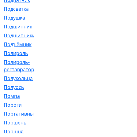
Подпятник
[1]
Подсветка
[1]
Подушка
[1540]
Подшипник
[1825]
Подшипники
[106]
Подъёмник
[1]
Полироль
[1]
Полироль-
[1]
реставратор
Полукольца
[107]
Полуось
[43]
Помпа
[537]
Пороги
[1]
Портативный
[1]
Поршень
[5]
Поршня
[833]