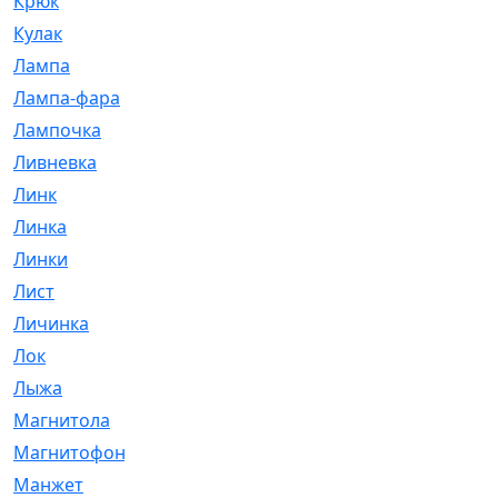
Крюк
[1]
Кулак
[9]
Лампа
[128]
Лампа-фара
[4]
Лампочка
[209]
Ливневка
[66]
Линк
[3]
Линка
[64]
Линки
[913]
Лист
[144]
Личинка
[3]
Лок
[1]
Лыжа
[23]
Магнитола
[11]
Магнитофон
[1]
Манжет
[194]