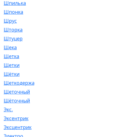
Шпилька
[215]
Шпонка
[19]
Шрус
[1107]
Шторка
[6]
Штуцер
[8]
Щека
[18]
Щетка
[31]
Щетки
[58]
Щётки
[124]
Щеткодержатель
[14]
Щеточный
[1]
Щёточный
[7]
Экс.
[4]
Эксентрик
[1]
Эксцентрик
[67]
Электро
[1]