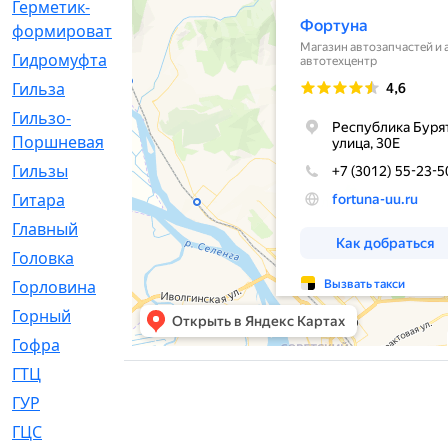
Герметик-
[3]
формирователь
Гидромуфта
[47]
Гильза
[56]
Гильзо-
[13]
Поршневая
Гильзы
[259]
Гитара
[7]
Главный
[29]
Головка
[28]
Горловина
[14]
Горный
[1]
Гофра
[86]
ГТЦ
[96]
ГУР
[34]
ГЦC
[6]