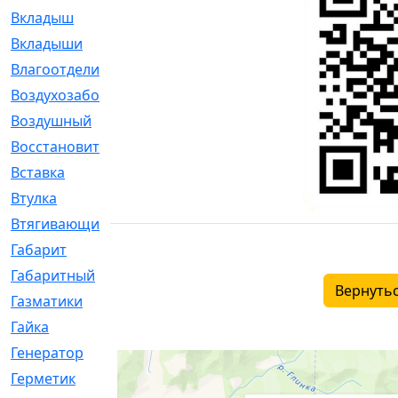
Вкладыш
[41]
Вкладыши
[1131]
Влагоотделитель
[2]
Воздухозаборник
[2]
Воздушный
[1]
Восстановительный
[1]
Вставка
[168]
Втулка
[1875]
Втягивающий
[22]
Габарит
[286]
Габаритный
[6]
Вернутьс
Газматики
[117]
Гайка
[104]
Генератор
[148]
Герметик
[15]