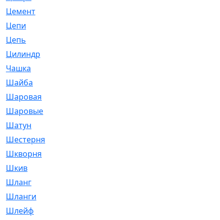
Цемент
[1]
Цепи
[314]
Цепь
[171]
Цилиндр
[55]
Чашка
[695]
Шайба
[37]
Шаровая
[900]
Шаровые
[1]
Шатун
[226]
Шестерня
[33]
Шкворня
[118]
Шкив
[129]
Шланг
[476]
Шланги
[36]
Шлейф
[70]