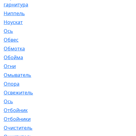
гарнитура
Ниппель
[1]
Ноускат
[53]
Оcь
[2]
Обвес
[3]
Обмотка
[4]
Обойма
[14]
Огни
[1]
Омыватель
[4]
Опора
[1]
Освежитель
[1]
Ось
[4]
Отбойник
[287]
Отбойники
[80]
Очиститель
[15]