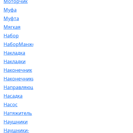
Моторчик
[6]
Муфа
[1]
Муфта
[9]
Мягкая
[3]
Набор
[6]
НаборМанжетГТЦ
[33]
Накладка
[51]
Накладки
[1]
Наконечник
[743]
Наконечники
[119]
Направляющая
[43]
Насадка
[16]
Насос
[356]
Натяжитель
[125]
Наушники
[8]
Наушники-
[2]