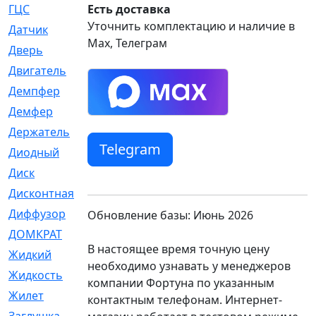
ГЦС
Есть доставка
[74]
Уточнить комплектацию и наличие в
Датчик
[969]
Max, Телеграм
Дверь
[249]
Двигатель
[64]
Демпфер
[2]
Демфер
[1]
Держатель
[5]
Telegram
Диодный
[3]
Диск
[418]
Дисконтная
[1]
Диффузор
[1]
Обновление базы: Июнь 2026
ДОМКРАТ
[1]
В настоящее время точную цену
Жидкий
[5]
необходимо узнавать у менеджеров
Жидкость
[80]
компании Фортуна по указанным
Жилет
[1]
контактным телефонам. Интернет-