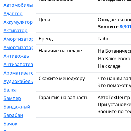
Автомобильный
[6]
Адаптер
[3]
Цена
Ожидается по
Аккумулятор
[2]
Звоните
8(30
Активатор
[1]
Бренд
Taiho
Амортизатор
[608]
Амортизаторы
[21]
Наличие на складе
На Ботаничес
Антидождь
[1]
На Ключевско
Антизапотеватель
[1]
На складе
Ароматизатор
[35]
Скажите менеджеру
что нашли зап
Аудиокабель
[2]
Это поможет у
Балка
[58]
Гарантия на запчасть
АвтоТехЦентр
Бампер
[137]
При установке
Бандажный
[6]
Звоните по т
Барабан
[5]
Бачок
[40]