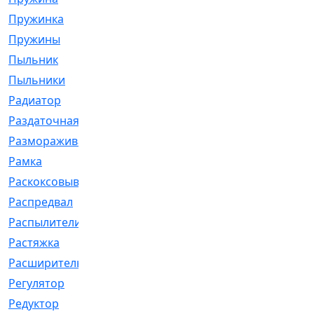
Пружинка
[1]
Пружины
[326]
Пыльник
[1202]
Пыльники
[5]
Радиатор
[916]
Раздаточная
[1]
Размораживатель
[1]
Рамка
[29]
Раскоксовывание
[4]
Распредвал
[41]
Распылители
[226]
Растяжка
[1]
Расширительный
[9]
Регулятор
[5]
Редуктор
[17]