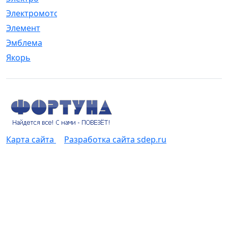
Электромотор
[1]
Элемент
[5]
Эмблема
[1]
Якорь
[4]
Карта сайта
Разработка сайта sdep.ru