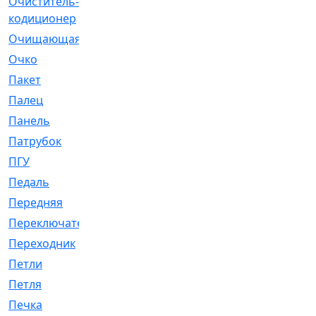
Очиститель-
[1]
кодиционер
Очищающая
[1]
Очко
[24]
Пакет
[1]
Палец
[4]
Панель
[61]
Патрубок
[248]
ПГУ
[2]
Педаль
[3]
Передняя
[22]
Переключатель
[36]
Переходник
[4]
Петли
[23]
Петля
[3]
Печка
[3]