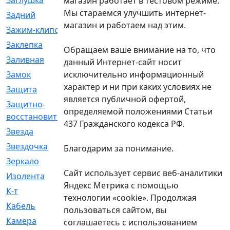
Заглушка
[21]
магазин работает в тестовом режиме.
Мы стараемся улучшить интернет-
Задний
[528]
магазин и работаем над этим.
Зажим-клипса
[1]
Заклепка
[1]
Обращаем ваше внимание на то, что
Заливная
[4]
данный Интернет-сайт носит
исключительно информационный
Замок
[12]
характер и ни при каких условиях не
Защита
[79]
является публичной офертой,
Защитно-
[4]
определяемой положениями Статьи
восстановительный
437 Гражданского кодекса РФ.
Звезда
[1]
Звездочка
[5]
Благодарим за понимание.
Зеркало
[369]
Сайт использует сервис веб-аналитики
Изолента
[1]
Яндекс Метрика с помощью
К-т
[13]
технологии «cookie». Продолжая
Кабель
[50]
пользоваться сайтом, вы
Камера
[4]
соглашаетесь с использованием