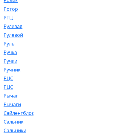
Ролик
[790]
Ротор
[2]
РТЦ
[475]
Рулевая
[974]
Рулевой
[585]
Руль
[12]
Ручка
[29]
Ручки
[3]
Ручник
[11]
РЦC
[12]
РЦС
[84]
Рычаг
[588]
Рычаги
[3]
Сайлентблок
[4208]
Сальник
[4340]
Сальники
[123]