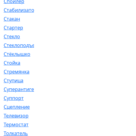
Спойлер
[29]
Стабилизатор
[596]
Стакан
[7]
Стартер
[176]
Стекло
[11]
Стеклоподъемник
[12]
Стёклышко
[20]
Стойка
[969]
Стремянка
[46]
Ступица
[775]
Суперантигель
[3]
Суппорт
[198]
Сцепление
[1]
Телевизор
[13]
Термостат
[323]
Толкатель
[4]