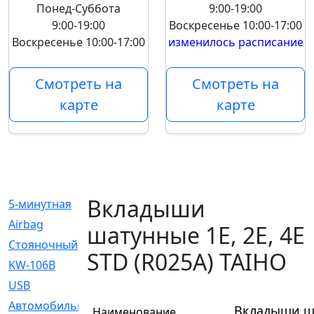
Понед-Суббота
9:00-19:00
9:00-19:00
Воскресенье
10:00-17:00
Воскресенье
10:00-17:00
изменилось расписание
Смотреть на
Смотреть на
карте
карте
Вкладыши
5-минутная
[1]
Airbag
[18]
шатунные 1E, 2E, 4E
Cтояночный
[1]
STD (R025A) TAIHO
KW-106B
[0]
USB
[6]
Автомобильное
[6]
Вкладыши ша
Наименование