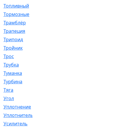
Топливный
[5]
Тормозные
[57]
Трамблёр
[54]
Трапеция
[2]
Трипоид
[16]
Тройник
[1]
Трос
[500]
Трубка
[39]
Туманка
[77]
Турбина
[69]
Тяга
[1264]
Угол
[2]
Уплотнение
[22]
Уплотнитель
[13]
Усилитель
[20]