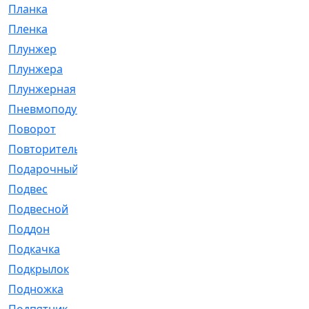
Планка
[21]
Пленка
[1]
Плунжер
[1]
Плунжера
[64]
Плунжерная
[91]
Пневмоподушка
[2]
Поворот
[12]
Повторитель
[86]
Подарочный
[3]
Подвес
[16]
Подвесной
[7]
Поддон
[18]
Подкачка
[5]
Подкрылок
[128]
Подножка
[16]