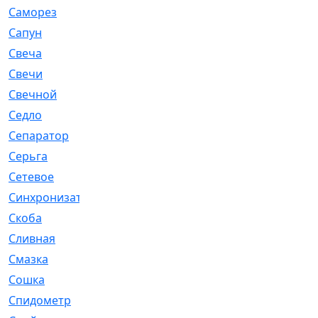
Саморез
[23]
Сапун
[33]
Свеча
[457]
Свечи
[272]
Свечной
[2]
Седло
[7]
Сепаратор
[6]
Серьга
[27]
Сетевое
[6]
Синхронизатор
[1]
Скоба
[4]
Сливная
[6]
Смазка
[24]
Сошка
[8]
Спидометр
[48]