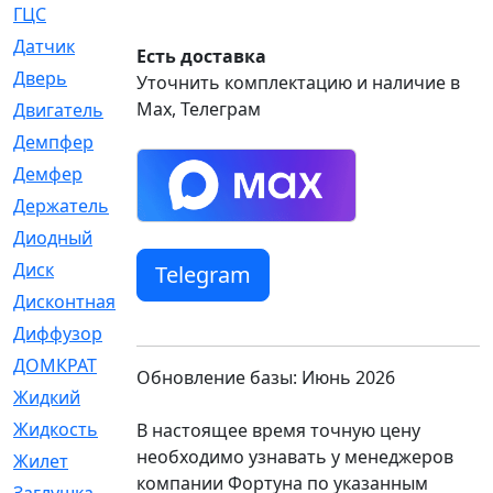
ГЦС
[74]
Датчик
[969]
Есть доставка
Дверь
[249]
Уточнить комплектацию и наличие в
Max, Телеграм
Двигатель
[64]
Демпфер
[2]
Демфер
[1]
Держатель
[5]
Диодный
[3]
Диск
[418]
Telegram
Дисконтная
[1]
Диффузор
[1]
ДОМКРАТ
[1]
Обновление базы: Июнь 2026
Жидкий
[5]
Жидкость
[80]
В настоящее время точную цену
необходимо узнавать у менеджеров
Жилет
[1]
компании Фортуна по указанным