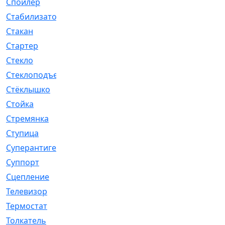
Спойлер
[29]
Стабилизатор
[596]
Стакан
[7]
Стартер
[176]
Стекло
[11]
Стеклоподъемник
[12]
Стёклышко
[20]
Стойка
[969]
Стремянка
[46]
Ступица
[775]
Суперантигель
[3]
Суппорт
[198]
Сцепление
[1]
Телевизор
[13]
Термостат
[323]
Толкатель
[4]