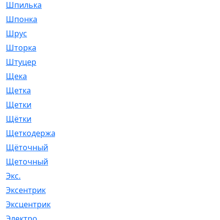
Шпилька
[215]
Шпонка
[19]
Шрус
[1107]
Шторка
[6]
Штуцер
[8]
Щека
[18]
Щетка
[31]
Щетки
[58]
Щётки
[124]
Щеткодержатель
[14]
Щёточный
[7]
Щеточный
[1]
Экс.
[4]
Эксентрик
[1]
Эксцентрик
[67]
Электро
[1]