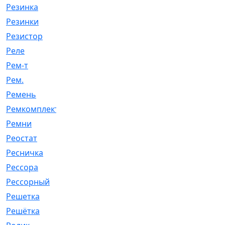
Резинка
[15]
Резинки
[6]
Резистор
[1]
Реле
[20]
Рем-т
[7]
Рем.
[2]
Ремень
[2060]
Ремкомплект
[1924]
Ремни
[21]
Реостат
[1]
Ресничка
[25]
Рессора
[51]
Рессорный
[107]
Решетка
[21]
Решётка
[101]