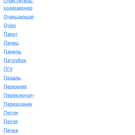
Очиститель-
[1]
кодиционер
Очищающая
[1]
Очко
[24]
Пакет
[1]
Палец
[4]
Панель
[61]
Патрубок
[248]
ПГУ
[2]
Педаль
[3]
Передняя
[22]
Переключатель
[36]
Переходник
[4]
Петли
[23]
Петля
[3]
Печка
[3]