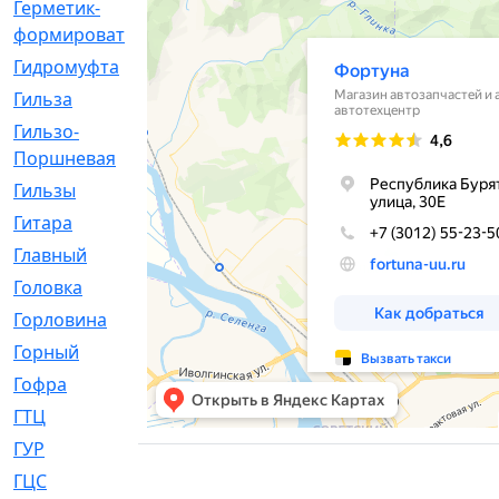
Герметик-
[3]
формирователь
Гидромуфта
[47]
Гильза
[56]
Гильзо-
[13]
Поршневая
Гильзы
[259]
Гитара
[7]
Главный
[29]
Головка
[28]
Горловина
[14]
Горный
[1]
Гофра
[86]
ГТЦ
[96]
ГУР
[34]
ГЦC
[6]