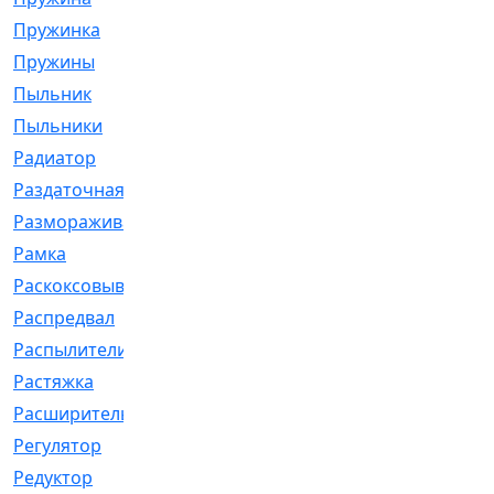
Пружинка
[1]
Пружины
[326]
Пыльник
[1202]
Пыльники
[5]
Радиатор
[916]
Раздаточная
[1]
Размораживатель
[1]
Рамка
[29]
Раскоксовывание
[4]
Распредвал
[41]
Распылители
[226]
Растяжка
[1]
Расширительный
[9]
Регулятор
[5]
Редуктор
[17]