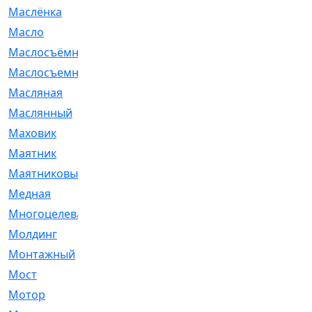
Маслёнка
[4]
Масло
[66]
Маслосъёмные
[480]
Маслосъемные
[26]
Масляная
[1]
Маслянный
[54]
Маховик
[6]
Маятник
[5]
Маятниковый
[13]
Медная
[2]
Многоцелевая
[1]
Молдинг
[14]
Монтажный
[1]
Мост
[10]
Мотор
[212]