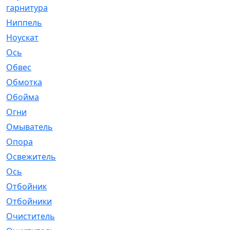
гарнитура
Ниппель
[1]
Ноускат
[53]
Оcь
[2]
Обвес
[3]
Обмотка
[4]
Обойма
[14]
Огни
[1]
Омыватель
[4]
Опора
[1]
Освежитель
[1]
Ось
[4]
Отбойник
[287]
Отбойники
[80]
Очиститель
[15]