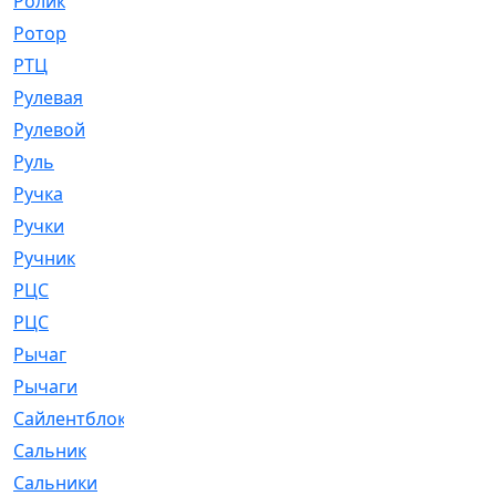
Ролик
[790]
Ротор
[2]
РТЦ
[475]
Рулевая
[974]
Рулевой
[585]
Руль
[12]
Ручка
[29]
Ручки
[3]
Ручник
[11]
РЦC
[12]
РЦС
[84]
Рычаг
[588]
Рычаги
[3]
Сайлентблок
[4208]
Сальник
[4340]
Сальники
[123]