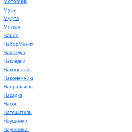
Моторчик
[6]
Муфа
[1]
Муфта
[9]
Мягкая
[3]
Набор
[6]
НаборМанжетГТЦ
[33]
Накладка
[51]
Накладки
[1]
Наконечник
[743]
Наконечники
[119]
Направляющая
[43]
Насадка
[16]
Насос
[356]
Натяжитель
[125]
Наушники
[8]
Наушники-
[2]