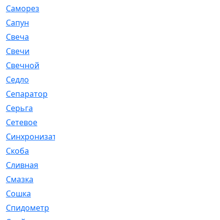
Саморез
[23]
Сапун
[33]
Свеча
[457]
Свечи
[272]
Свечной
[2]
Седло
[7]
Сепаратор
[6]
Серьга
[27]
Сетевое
[6]
Синхронизатор
[1]
Скоба
[4]
Сливная
[6]
Смазка
[24]
Сошка
[8]
Спидометр
[48]