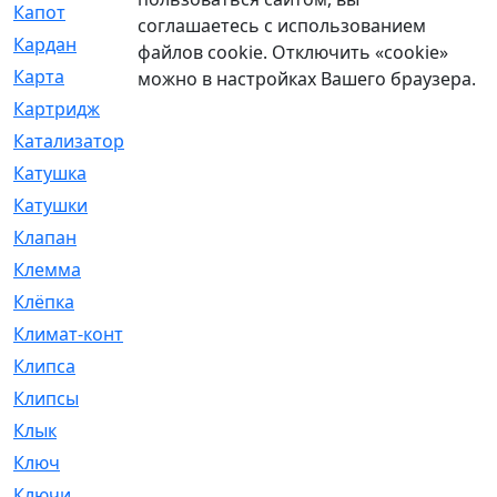
Капот
[144]
соглашаетесь с использованием
Кардан
[131]
файлов cookie. Отключить «cookie»
Карта
[2]
можно в настройках Вашего браузера.
Картридж
[250]
Катализатор
[1]
Катушка
[2]
Катушки
[291]
Клапан
[375]
Клемма
[5]
Клёпка
[2]
Климат-контроль
[3]
Клипса
[21]
Клипсы
[321]
Клык
[4]
Ключ
[2]
Ключи
[3]