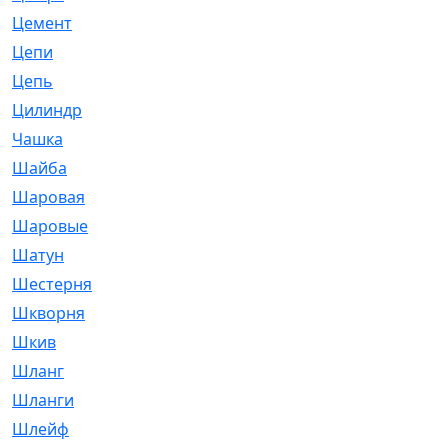
Цемент
[1]
Цепи
[314]
Цепь
[171]
Цилиндр
[55]
Чашка
[695]
Шайба
[37]
Шаровая
[900]
Шаровые
[1]
Шатун
[226]
Шестерня
[33]
Шкворня
[118]
Шкив
[129]
Шланг
[476]
Шланги
[36]
Шлейф
[70]