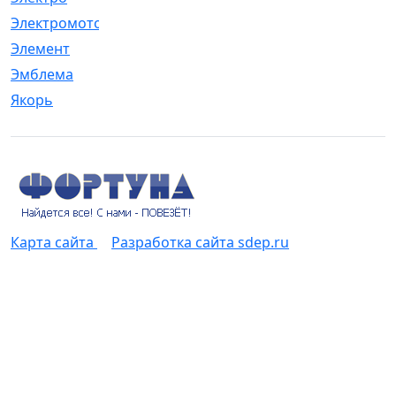
Электромотор
[1]
Элемент
[5]
Эмблема
[1]
Якорь
[4]
Карта сайта
Разработка сайта sdep.ru