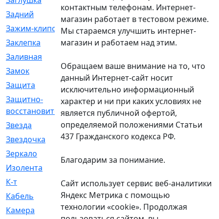
Заглушка
[21]
контактным телефонам. Интернет-
Задний
[528]
магазин работает в тестовом режиме.
Зажим-клипса
[1]
Мы стараемся улучшить интернет-
магазин и работаем над этим.
Заклепка
[1]
Заливная
[4]
Обращаем ваше внимание на то, что
Замок
[12]
данный Интернет-сайт носит
Защита
[79]
исключительно информационный
Защитно-
[4]
характер и ни при каких условиях не
восстановительный
является публичной офертой,
определяемой положениями Статьи
Звезда
[1]
437 Гражданского кодекса РФ.
Звездочка
[5]
Зеркало
[369]
Благодарим за понимание.
Изолента
[1]
К-т
[13]
Сайт использует сервис веб-аналитики
Яндекс Метрика с помощью
Кабель
[50]
технологии «cookie». Продолжая
Камера
[4]
пользоваться сайтом, вы