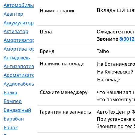
Автомобильный
[6]
Вкладыши шату
Наименование
Адаптер
[3]
Аккумулятор
[2]
Активатор
[1]
Цена
Ожидается пост
Звоните
8(3012
Амортизатор
[608]
Амортизаторы
[21]
Бренд
Taiho
Антидождь
[1]
Наличие на складе
На Ботаническ
Антизапотеватель
[1]
На Ключевской
Ароматизатор
[35]
На складе
Аудиокабель
[2]
Скажите менеджеру
что нашли запча
Балка
[58]
Это поможет ус
Бампер
[137]
Бандажный
[6]
Гарантия на запчасть
АвтоТехЦентр Ф
Барабан
[5]
При установке з
Звоните по тел
Бачок
[40]