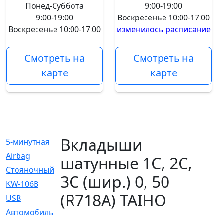
Понед-Суббота
9:00-19:00
9:00-19:00
Воскресенье
10:00-17:00
Воскресенье
10:00-17:00
изменилось расписание
Смотреть на
Смотреть на
карте
карте
Вкладыши
5-минутная
[1]
Airbag
[18]
шатунные 1C, 2C,
Cтояночный
[1]
3C (шир.) 0, 50
KW-106B
[0]
(R718A) TAIHO
USB
[6]
Автомобильное
[6]