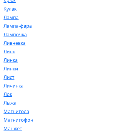
Крюк
[1]
Кулак
[9]
Лампа
[128]
Лампа-фара
[4]
Лампочка
[209]
Ливневка
[66]
Линк
[3]
Линка
[64]
Линки
[913]
Лист
[144]
Личинка
[3]
Лок
[1]
Лыжа
[23]
Магнитола
[11]
Магнитофон
[1]
Манжет
[194]