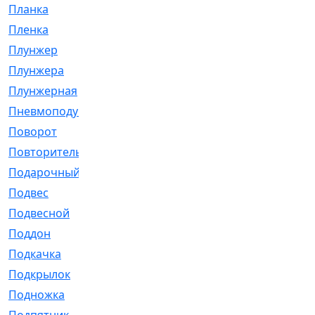
Планка
[21]
Пленка
[1]
Плунжер
[1]
Плунжера
[64]
Плунжерная
[91]
Пневмоподушка
[2]
Поворот
[12]
Повторитель
[86]
Подарочный
[3]
Подвес
[16]
Подвесной
[7]
Поддон
[18]
Подкачка
[5]
Подкрылок
[128]
Подножка
[16]