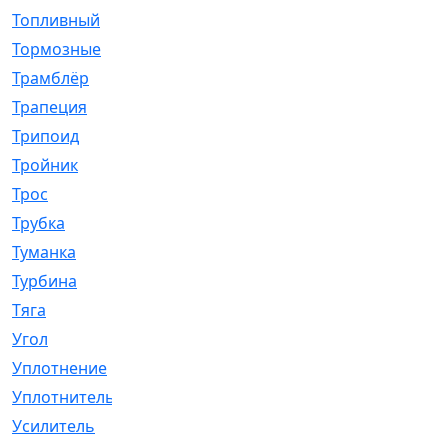
Топливный
[5]
Тормозные
[57]
Трамблёр
[54]
Трапеция
[2]
Трипоид
[16]
Тройник
[1]
Трос
[500]
Трубка
[39]
Туманка
[77]
Турбина
[69]
Тяга
[1264]
Угол
[2]
Уплотнение
[22]
Уплотнитель
[13]
Усилитель
[20]