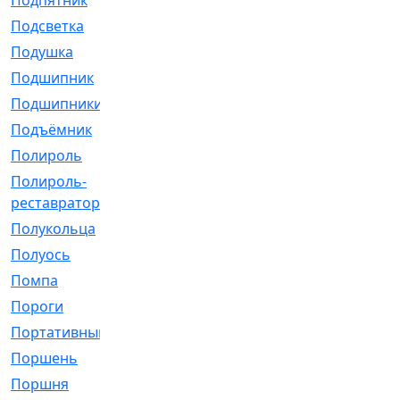
Подпятник
[1]
Подсветка
[1]
Подушка
[1540]
Подшипник
[1825]
Подшипники
[106]
Подъёмник
[1]
Полироль
[1]
Полироль-
[1]
реставратор
Полукольца
[107]
Полуось
[43]
Помпа
[537]
Пороги
[1]
Портативный
[1]
Поршень
[5]
Поршня
[833]