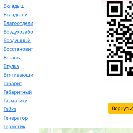
Вкладыш
[41]
Вкладыши
[1131]
Влагоотделитель
[2]
Воздухозаборник
[2]
Воздушный
[1]
Восстановительный
[1]
Вставка
[168]
Втулка
[1875]
Втягивающий
[22]
Габарит
[286]
Габаритный
[6]
Газматики
[117]
Вернутьс
Гайка
[104]
Генератор
[148]
Герметик
[15]