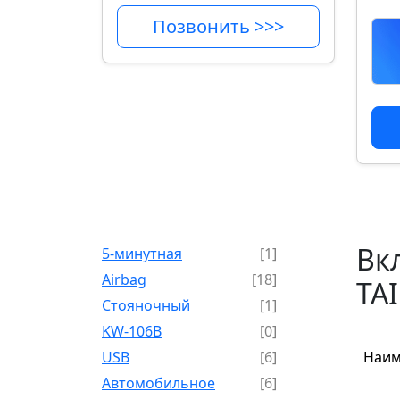
Позвонить >>>
Вк
5-минутная
[1]
Airbag
[18]
TA
Cтояночный
[1]
KW-106B
[0]
USB
[6]
Наим
Автомобильное
[6]