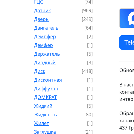
ГЦС
[74]
Датчик
[969]
Дверь
[249]
Двигатель
[64]
Демпфер
[2]
Te
Демфер
[1]
Держатель
[5]
Диодный
[3]
Обнов
Диск
[418]
Дисконтная
[1]
В нас
Диффузор
[1]
конта
ДОМКРАТ
[1]
интер
Жидкий
[5]
Обращ
Жидкость
[80]
харак
Жилет
[1]
437 Г
Заглушка
[21]