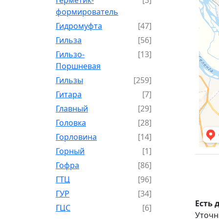
формирователь
Гидромуфта
[47]
Гильза
[56]
Гильзо-
[13]
Поршневая
Гильзы
[259]
Гитара
[7]
Главный
[29]
Головка
[28]
Горловина
[14]
Горный
[1]
Гофра
[86]
ГТЦ
[96]
ГУР
[34]
Есть 
ГЦC
[6]
Уточн