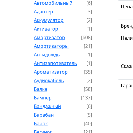
Автомобильный
[6]
Цена
Адаптер
[3]
Аккумулятор
[2]
Брен
Активатор
[1]
Амортизатор
[608]
Нали
Амортизаторы
[21]
Антидождь
[1]
Антизапотеватель
[1]
Скаж
Ароматизатор
[35]
Аудиокабель
[2]
Гара
Балка
[58]
Бампер
[137]
Бандажный
[6]
Барабан
[5]
Бачок
[40]
Бегунок
[21]