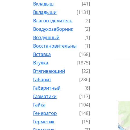
Вкладыш
[41]
Вкладыши
[1131]
Влагоотделитель
[2]
Воздухозаборник
[2]
Воздушный
[1]
Восстановительный
[1]
Вставка
[168]
Втулка
[1875]
Втягивающий
[22]
Габарит
[286]
Габаритный
[6]
Газматики
[117]
Гайка
[104]
Генератор
[148]
Герметик
[15]
Герметик-
[3]