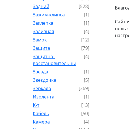
Задний
[528]
Благо
Зажим-клипса
[1]
Сайт 
Заклепка
[1]
польз
Заливная
[4]
настр
Замок
[12]
Защита
[79]
Защитно-
[4]
восстановительный
Звезда
[1]
Звездочка
[5]
Зеркало
[369]
Изолента
[1]
К-т
[13]
Кабель
[50]
Камера
[4]