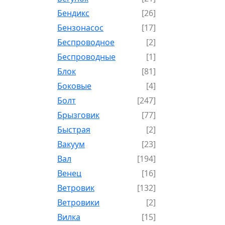
Бендикс
[26]
Бензонасос
[17]
Беспроводное
[2]
Беспроводные
[1]
Блок
[81]
Боковые
[4]
Болт
[247]
Брызговик
[77]
Быстрая
[2]
Вакуум
[23]
Вал
[194]
Венец
[16]
Ветровик
[132]
Ветровики
[2]
Вилка
[15]