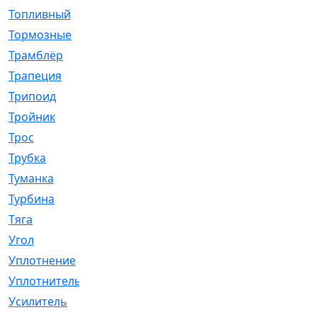
Топливный
[5]
Тормозные
[57]
Трамблёр
[54]
Трапеция
[2]
Трипоид
[16]
Тройник
[1]
Трос
[500]
Трубка
[39]
Туманка
[77]
Турбина
[69]
Тяга
[1264]
Угол
[2]
Уплотнение
[22]
Уплотнитель
[13]
Усилитель
[20]