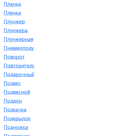
Планка
[21]
Пленка
[1]
Плунжер
[1]
Плунжера
[64]
Плунжерная
[91]
Пневмоподушка
[2]
Поворот
[12]
Повторитель
[86]
Подарочный
[3]
Подвес
[16]
Подвесной
[7]
Поддон
[18]
Подкачка
[5]
Подкрылок
[128]
Подножка
[16]