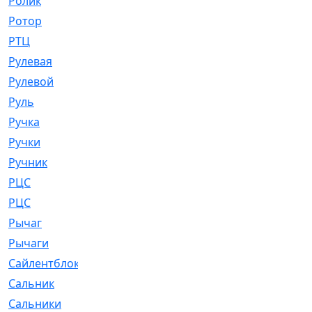
Ролик
[790]
Ротор
[2]
РТЦ
[475]
Рулевая
[974]
Рулевой
[585]
Руль
[12]
Ручка
[29]
Ручки
[3]
Ручник
[11]
РЦC
[12]
РЦС
[84]
Рычаг
[588]
Рычаги
[3]
Сайлентблок
[4208]
Сальник
[4340]
Сальники
[123]