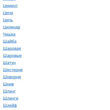
Цемент
[1]
Цепи
[314]
Цепь
[171]
Цилиндр
[55]
Чашка
[695]
Шайба
[37]
Шаровая
[900]
Шаровые
[1]
Шатун
[226]
Шестерня
[33]
Шкворня
[118]
Шкив
[129]
Шланг
[476]
Шланги
[36]
Шлейф
[70]