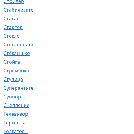
Спойлер
[29]
Стабилизатор
[596]
Стакан
[7]
Стартер
[176]
Стекло
[11]
Стеклоподъемник
[12]
Стёклышко
[20]
Стойка
[969]
Стремянка
[46]
Ступица
[775]
Суперантигель
[3]
Суппорт
[198]
Сцепление
[1]
Телевизор
[13]
Термостат
[323]
Толкатель
[4]