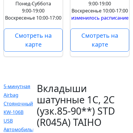
Понед-Суббота
9:00-19:00
9:00-19:00
Воскресенье
10:00-17:00
Воскресенье
10:00-17:00
изменилось расписание
Смотреть на
Смотреть на
карте
карте
Вкладыши
5-минутная
[1]
Airbag
[18]
шатунные 1C, 2C
Cтояночный
[1]
(узк.85-90**) STD
KW-106B
[0]
(R045A) TAIHO
USB
[6]
Автомобильное
[6]