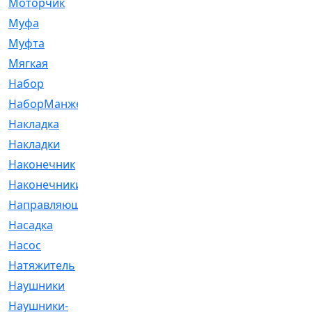
Моторчик
[6]
Муфа
[1]
Муфта
[9]
Мягкая
[3]
Набор
[6]
НаборМанжетГТЦ
[33]
Накладка
[51]
Накладки
[1]
Наконечник
[743]
Наконечники
[119]
Направляющая
[43]
Насадка
[16]
Насос
[356]
Натяжитель
[125]
Наушники
[8]
Наушники-
[2]