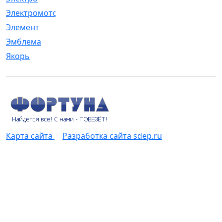
Электромотор
[1]
Элемент
[5]
Эмблема
[1]
Якорь
[4]
Карта сайта
Разработка сайта sdep.ru