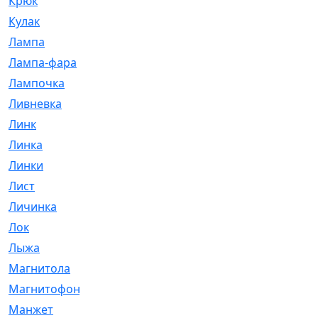
Крюк
[1]
Кулак
[9]
Лампа
[128]
Лампа-фара
[4]
Лампочка
[209]
Ливневка
[66]
Линк
[3]
Линка
[64]
Линки
[913]
Лист
[144]
Личинка
[3]
Лок
[1]
Лыжа
[23]
Магнитола
[11]
Магнитофон
[1]
Манжет
[194]