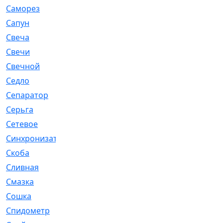
Саморез
[23]
Сапун
[33]
Свеча
[457]
Свечи
[272]
Свечной
[2]
Седло
[7]
Сепаратор
[6]
Серьга
[27]
Сетевое
[6]
Синхронизатор
[1]
Скоба
[4]
Сливная
[6]
Смазка
[24]
Сошка
[8]
Спидометр
[48]