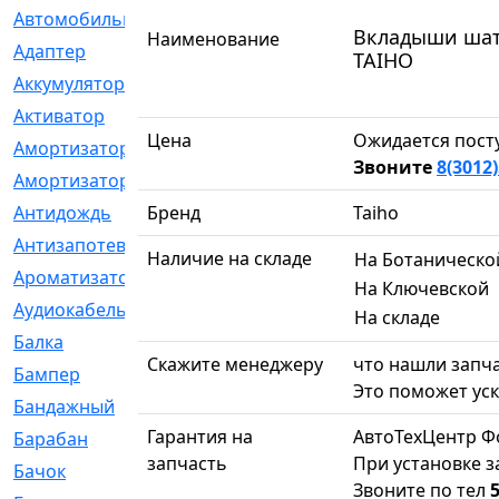
Автомобильный
[6]
Вкладыши шатун
Наименование
Адаптер
[3]
TAIHO
Аккумулятор
[2]
Активатор
[1]
Цена
Ожидается пост
Амортизатор
[608]
Звоните
8(3012)
Амортизаторы
[21]
Антидождь
Бренд
[1]
Taiho
Антизапотеватель
[1]
Наличие на складе
На Ботаническо
Ароматизатор
[35]
На Ключевской
Аудиокабель
[2]
На складе
Балка
[58]
Скажите менеджеру
что нашли запча
Бампер
[137]
Это поможет уск
Бандажный
[6]
Гарантия на
АвтоТехЦентр Ф
Барабан
[5]
запчасть
При установке з
Бачок
[40]
Звоните по тел
5