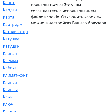
Капот
[144]
пользоваться сайтом, вы
Кардан
[131]
соглашаетесь с использованием
файлов cookie. Отключить «cookie»
Карта
[2]
можно в настройках Вашего браузера.
Картридж
[250]
Катализатор
[1]
Катушка
[2]
Катушки
[291]
Клапан
[375]
Клемма
[5]
Клёпка
[2]
Климат-контроль
[3]
Клипса
[21]
Клипсы
[321]
Клык
[4]
Ключ
[2]
Ключи
[3]