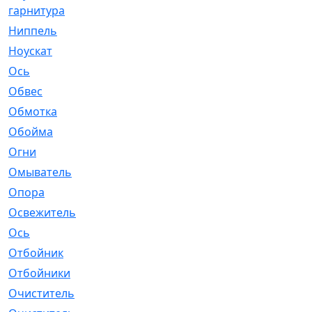
гарнитура
Ниппель
[1]
Ноускат
[53]
Оcь
[2]
Обвес
[3]
Обмотка
[4]
Обойма
[14]
Огни
[1]
Омыватель
[4]
Опора
[1]
Освежитель
[1]
Ось
[4]
Отбойник
[287]
Отбойники
[80]
Очиститель
[15]