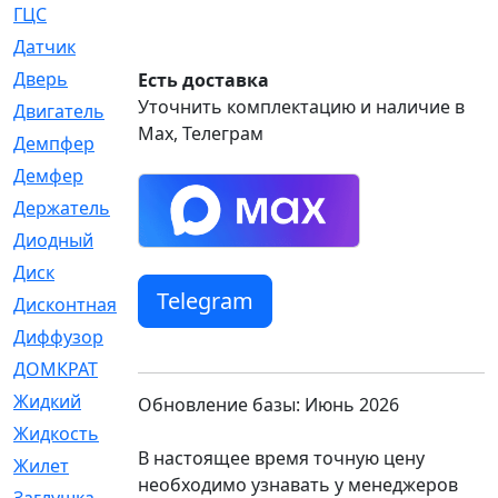
ГЦС
[74]
Датчик
[969]
Дверь
[249]
Есть доставка
Уточнить комплектацию и наличие в
Двигатель
[64]
Max, Телеграм
Демпфер
[2]
Демфер
[1]
Держатель
[5]
Диодный
[3]
Диск
[418]
Telegram
Дисконтная
[1]
Диффузор
[1]
ДОМКРАТ
[1]
Жидкий
[5]
Обновление базы: Июнь 2026
Жидкость
[80]
В настоящее время точную цену
Жилет
[1]
необходимо узнавать у менеджеров