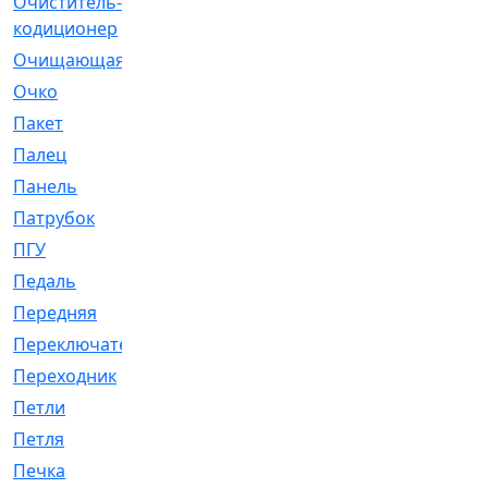
Очиститель-
[1]
кодиционер
Очищающая
[1]
Очко
[24]
Пакет
[1]
Палец
[4]
Панель
[61]
Патрубок
[248]
ПГУ
[2]
Педаль
[3]
Передняя
[22]
Переключатель
[36]
Переходник
[4]
Петли
[23]
Петля
[3]
Печка
[3]