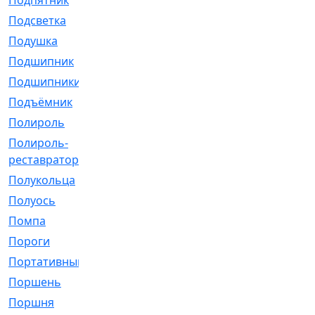
Подпятник
[1]
Подсветка
[1]
Подушка
[1540]
Подшипник
[1825]
Подшипники
[106]
Подъёмник
[1]
Полироль
[1]
Полироль-
[1]
реставратор
Полукольца
[107]
Полуось
[43]
Помпа
[537]
Пороги
[1]
Портативный
[1]
Поршень
[5]
Поршня
[833]