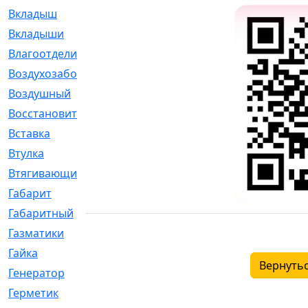
Вкладыш
[41]
Вкладыши
[1131]
Влагоотделитель
[2]
Воздухозаборник
[2]
Воздушный
[1]
Восстановительный
[1]
Вставка
[168]
Втулка
[1875]
Втягивающий
[22]
Габарит
[286]
Габаритный
[6]
Газматики
[117]
Гайка
[104]
Вернутьс
Генератор
[148]
Герметик
[15]