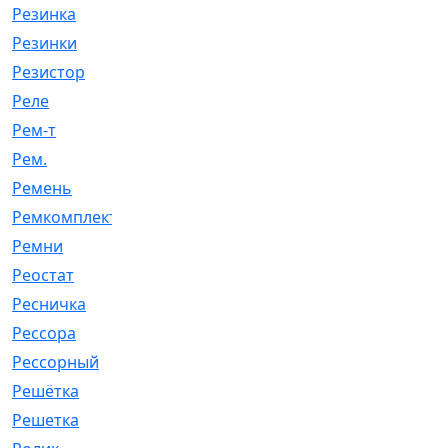
Резинка
[15]
Резинки
[6]
Резистор
[1]
Реле
[20]
Рем-т
[7]
Рем.
[2]
Ремень
[2060]
Ремкомплект
[1924]
Ремни
[21]
Реостат
[1]
Ресничка
[25]
Рессора
[51]
Рессорный
[107]
Решётка
[101]
Решетка
[21]