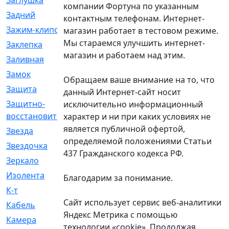
Заглушка
[21]
компании Фортуна по указанным
Задний
[528]
контактным телефонам. Интернет-
Зажим-клипса
[1]
магазин работает в тестовом режиме.
Мы стараемся улучшить интернет-
Заклепка
[1]
магазин и работаем над этим.
Заливная
[4]
Замок
[12]
Обращаем ваше внимание на то, что
Защита
[79]
данный Интернет-сайт носит
Защитно-
[4]
исключительно информационный
восстановительный
характер и ни при каких условиях не
является публичной офертой,
Звезда
[1]
определяемой положениями Статьи
Звездочка
[5]
437 Гражданского кодекса РФ.
Зеркало
[369]
Изолента
[1]
Благодарим за понимание.
К-т
[13]
Сайт использует сервис веб-аналитики
Кабель
[50]
Яндекс Метрика с помощью
Камера
[4]
технологии «cookie». Продолжая