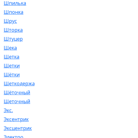
Шпилька
[215]
Шпонка
[19]
Шрус
[1107]
Шторка
[6]
Штуцер
[8]
Щека
[18]
Щетка
[31]
Щетки
[58]
Щётки
[124]
Щеткодержатель
[14]
Щёточный
[7]
Щеточный
[1]
Экс.
[4]
Эксентрик
[1]
Эксцентрик
[67]
Электро
[1]