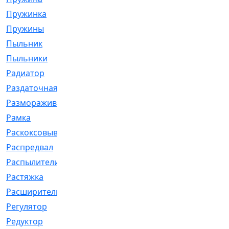
Пружинка
[1]
Пружины
[326]
Пыльник
[1202]
Пыльники
[5]
Радиатор
[916]
Раздаточная
[1]
Размораживатель
[1]
Рамка
[29]
Раскоксовывание
[4]
Распредвал
[41]
Распылители
[226]
Растяжка
[1]
Расширительный
[9]
Регулятор
[5]
Редуктор
[17]