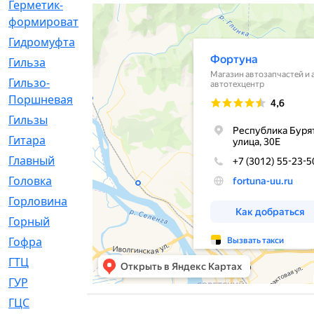
Герметик-
[3]
формирователь
Гидромуфта
[47]
Гильза
[56]
Гильзо-
[13]
Поршневая
Гильзы
[259]
Гитара
[7]
Главный
[29]
Головка
[28]
Горловина
[14]
Горный
[1]
Гофра
[86]
ГТЦ
[96]
ГУР
[34]
ГЦC
[6]