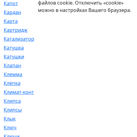
файлов cookie. Отключить «cookie»
Капот
[144]
можно в настройках Вашего браузера.
Кардан
[131]
Карта
[2]
Картридж
[250]
Катализатор
[1]
Катушка
[2]
Катушки
[291]
Клапан
[375]
Клемма
[5]
Клёпка
[2]
Климат-контроль
[3]
Клипса
[21]
Клипсы
[321]
Клык
[4]
Ключ
[2]
Ключи
[3]