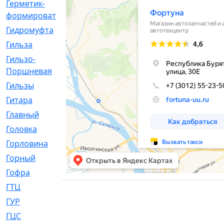
Герметик-
[3]
формирователь
Гидромуфта
[47]
Гильза
[56]
Гильзо-
[13]
Поршневая
Гильзы
[259]
Гитара
[7]
Главный
[29]
Головка
[28]
Горловина
[14]
Горный
[1]
Гофра
[86]
ГТЦ
[96]
ГУР
[34]
ГЦC
[6]