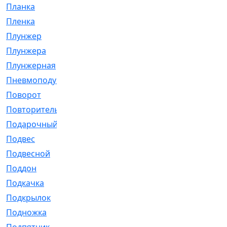
Планка
[21]
Пленка
[1]
Плунжер
[1]
Плунжера
[64]
Плунжерная
[91]
Пневмоподушка
[2]
Поворот
[12]
Повторитель
[86]
Подарочный
[3]
Подвес
[16]
Подвесной
[7]
Поддон
[18]
Подкачка
[5]
Подкрылок
[128]
Подножка
[16]