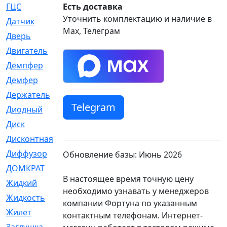
ГЦС
Есть доставка
[74]
Уточнить комплектацию и наличие в
Датчик
[969]
Max, Телеграм
Дверь
[249]
Двигатель
[64]
Демпфер
[2]
Демфер
[1]
Держатель
[5]
Telegram
Диодный
[3]
Диск
[418]
Дисконтная
[1]
Диффузор
[1]
Обновление базы: Июнь 2026
ДОМКРАТ
[1]
В настоящее время точную цену
Жидкий
[5]
необходимо узнавать у менеджеров
Жидкость
[80]
компании Фортуна по указанным
Жилет
[1]
контактным телефонам. Интернет-