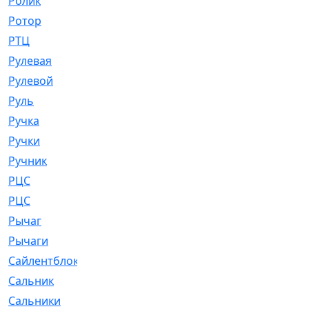
Ролик
[790]
Ротор
[2]
РТЦ
[475]
Рулевая
[974]
Рулевой
[585]
Руль
[12]
Ручка
[29]
Ручки
[3]
Ручник
[11]
РЦC
[12]
РЦС
[84]
Рычаг
[588]
Рычаги
[3]
Сайлентблок
[4208]
Сальник
[4340]
Сальники
[123]