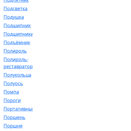
Подпятник
[1]
Подсветка
[1]
Подушка
[1540]
Подшипник
[1825]
Подшипники
[106]
Подъёмник
[1]
Полироль
[1]
Полироль-
[1]
реставратор
Полукольца
[107]
Полуось
[43]
Помпа
[537]
Пороги
[1]
Портативный
[1]
Поршень
[5]
Поршня
[833]