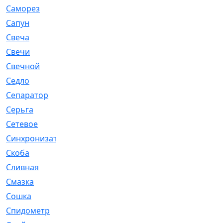
Саморез
[23]
Сапун
[33]
Свеча
[457]
Свечи
[272]
Свечной
[2]
Седло
[7]
Сепаратор
[6]
Серьга
[27]
Сетевое
[6]
Синхронизатор
[1]
Скоба
[4]
Сливная
[6]
Смазка
[24]
Сошка
[8]
Спидометр
[48]