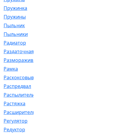
Пружинка
[1]
Пружины
[326]
Пыльник
[1202]
Пыльники
[5]
Радиатор
[916]
Раздаточная
[1]
Размораживатель
[1]
Рамка
[29]
Раскоксовывание
[4]
Распредвал
[41]
Распылители
[226]
Растяжка
[1]
Расширительный
[9]
Регулятор
[5]
Редуктор
[17]