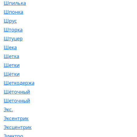
Шпилька
[215]
Шпонка
[19]
Шрус
[1107]
Шторка
[6]
Штуцер
[8]
Щека
[18]
Щетка
[31]
Щетки
[58]
Щётки
[124]
Щеткодержатель
[14]
Щёточный
[7]
Щеточный
[1]
Экс.
[4]
Эксентрик
[1]
Эксцентрик
[67]
Электро
[1]