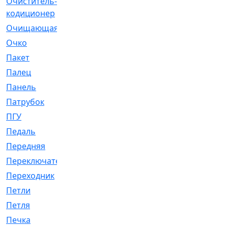
Очиститель-
[1]
кодиционер
Очищающая
[1]
Очко
[24]
Пакет
[1]
Палец
[4]
Панель
[61]
Патрубок
[248]
ПГУ
[2]
Педаль
[3]
Передняя
[22]
Переключатель
[36]
Переходник
[4]
Петли
[23]
Петля
[3]
Печка
[3]