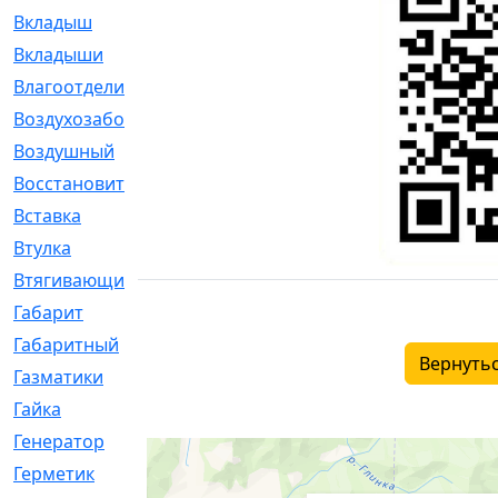
Вкладыш
[41]
Вкладыши
[1131]
Влагоотделитель
[2]
Воздухозаборник
[2]
Воздушный
[1]
Восстановительный
[1]
Вставка
[168]
Втулка
[1875]
Втягивающий
[22]
Габарит
[286]
Габаритный
[6]
Вернутьс
Газматики
[117]
Гайка
[104]
Генератор
[148]
Герметик
[15]