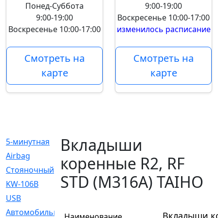
Понед-Суббота
9:00-19:00
9:00-19:00
Воскресенье
10:00-17:00
Воскресенье
10:00-17:00
изменилось расписание
Смотреть на
Смотреть на
карте
карте
Вкладыши
5-минутная
[1]
Airbag
[18]
коренные R2, RF
Cтояночный
[1]
STD (M316A) TAIHO
KW-106B
[0]
USB
[6]
Автомобильное
[6]
Вкладыши ко
Наименование