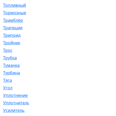
Топливный
[5]
Тормозные
[57]
Трамблёр
[54]
Трапеция
[2]
Трипоид
[16]
Тройник
[1]
Трос
[500]
Трубка
[39]
Туманка
[77]
Турбина
[69]
Тяга
[1264]
Угол
[2]
Уплотнение
[22]
Уплотнитель
[13]
Усилитель
[20]