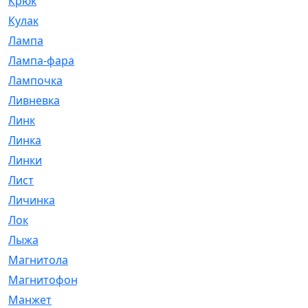
Крюк
[1]
Кулак
[9]
Лампа
[128]
Лампа-фара
[4]
Лампочка
[209]
Ливневка
[66]
Линк
[3]
Линка
[64]
Линки
[913]
Лист
[144]
Личинка
[3]
Лок
[1]
Лыжа
[23]
Магнитола
[11]
Магнитофон
[1]
Манжет
[194]