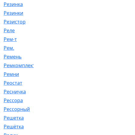
Резинка
[15]
Резинки
[6]
Резистор
[1]
Реле
[20]
Рем-т
[7]
Рем.
[2]
Ремень
[2060]
Ремкомплект
[1924]
Ремни
[21]
Реостат
[1]
Ресничка
[25]
Рессора
[51]
Рессорный
[107]
Решетка
[21]
Решётка
[101]