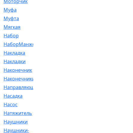
Моторчик
[6]
Муфа
[1]
Муфта
[9]
Мягкая
[3]
Набор
[6]
НаборМанжетГТЦ
[33]
Накладка
[51]
Накладки
[1]
Наконечник
[743]
Наконечники
[119]
Направляющая
[43]
Насадка
[16]
Насос
[356]
Натяжитель
[125]
Наушники
[8]
Наушники-
[2]