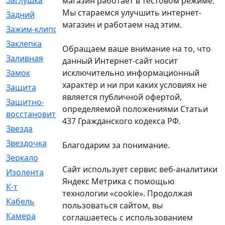
Заглушка
[21]
магазин работает в тестовом режиме.
Мы стараемся улучшить интернет-
Задний
[528]
магазин и работаем над этим.
Зажим-клипса
[1]
Заклепка
[1]
Обращаем ваше внимание на то, что
Заливная
[4]
данный Интернет-сайт носит
исключительно информационный
Замок
[12]
характер и ни при каких условиях не
Защита
[79]
является публичной офертой,
Защитно-
[4]
определяемой положениями Статьи
восстановительный
437 Гражданского кодекса РФ.
Звезда
[1]
Звездочка
[5]
Благодарим за понимание.
Зеркало
[369]
Сайт использует сервис веб-аналитики
Изолента
[1]
Яндекс Метрика с помощью
К-т
[13]
технологии «cookie». Продолжая
Кабель
[50]
пользоваться сайтом, вы
Камера
[4]
соглашаетесь с использованием