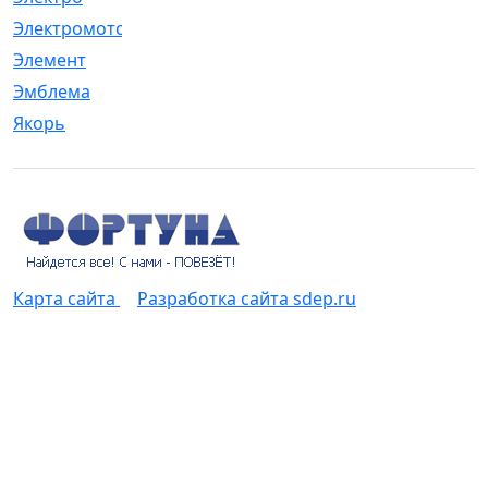
Электромотор
[1]
Элемент
[5]
Эмблема
[1]
Якорь
[4]
Карта сайта
Разработка сайта sdep.ru