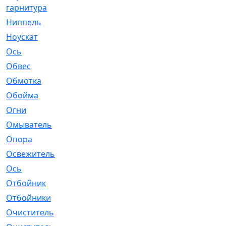
гарнитура
Ниппель
[1]
Ноускат
[53]
Оcь
[2]
Обвес
[3]
Обмотка
[4]
Обойма
[14]
Огни
[1]
Омыватель
[4]
Опора
[1]
Освежитель
[1]
Ось
[4]
Отбойник
[287]
Отбойники
[80]
Очиститель
[15]