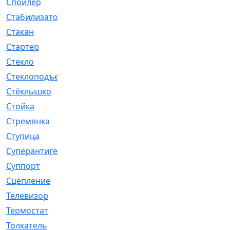
Спойлер
[29]
Стабилизатор
[596]
Стакан
[7]
Стартер
[176]
Стекло
[11]
Стеклоподъемник
[12]
Стёклышко
[20]
Стойка
[969]
Стремянка
[46]
Ступица
[775]
Суперантигель
[3]
Суппорт
[198]
Сцепление
[1]
Телевизор
[13]
Термостат
[323]
Толкатель
[4]