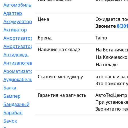
Автомобильный
[6]
Адаптер
[3]
Цена
Ожидается по
Аккумулятор
[2]
Звоните
8(30
Активатор
[1]
Бренд
Taiho
Амортизатор
[608]
Амортизаторы
[21]
Наличие на складе
На Ботаничес
Антидождь
[1]
На Ключевско
Антизапотеватель
[1]
На складе
Ароматизатор
[35]
Скажите менеджеру
что нашли зап
Аудиокабель
[2]
Это поможет у
Балка
[58]
Гарантия на запчасть
АвтоТехЦентр
Бампер
[137]
При установке
Бандажный
[6]
Звоните по т
Барабан
[5]
Бачок
[40]