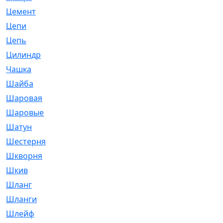
Цемент
[1]
Цепи
[314]
Цепь
[171]
Цилиндр
[55]
Чашка
[695]
Шайба
[37]
Шаровая
[900]
Шаровые
[1]
Шатун
[226]
Шестерня
[33]
Шкворня
[118]
Шкив
[129]
Шланг
[476]
Шланги
[36]
Шлейф
[70]