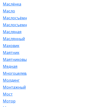
Маслёнка
[4]
Масло
[66]
Маслосъёмные
[480]
Маслосъемные
[26]
Масляная
[1]
Маслянный
[54]
Маховик
[6]
Маятник
[5]
Маятниковый
[13]
Медная
[2]
Многоцелевая
[1]
Молдинг
[14]
Монтажный
[1]
Мост
[10]
Мотор
[212]