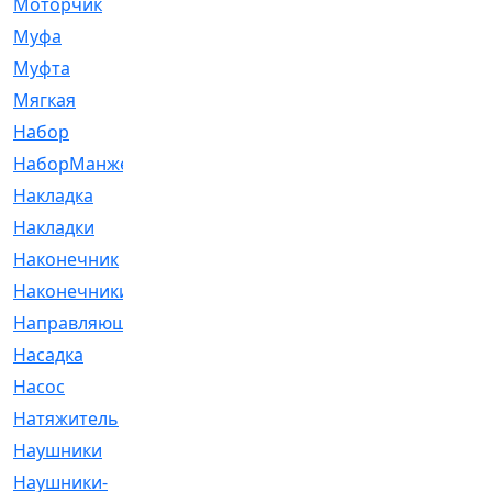
Моторчик
[6]
Муфа
[1]
Муфта
[9]
Мягкая
[3]
Набор
[6]
НаборМанжетГТЦ
[33]
Накладка
[51]
Накладки
[1]
Наконечник
[743]
Наконечники
[119]
Направляющая
[43]
Насадка
[16]
Насос
[356]
Натяжитель
[125]
Наушники
[8]
Наушники-
[2]