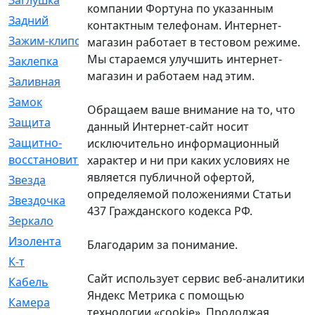
Заглушка
[21]
компании Фортуна по указанным
Задний
[528]
контактным телефонам. Интернет-
Зажим-клипса
[1]
магазин работает в тестовом режиме.
Мы стараемся улучшить интернет-
Заклепка
[1]
магазин и работаем над этим.
Заливная
[4]
Замок
[12]
Обращаем ваше внимание на то, что
Защита
[79]
данный Интернет-сайт носит
Защитно-
[4]
исключительно информационный
восстановительный
характер и ни при каких условиях не
является публичной офертой,
Звезда
[1]
определяемой положениями Статьи
Звездочка
[5]
437 Гражданского кодекса РФ.
Зеркало
[369]
Изолента
[1]
Благодарим за понимание.
К-т
[13]
Сайт использует сервис веб-аналитики
Кабель
[50]
Яндекс Метрика с помощью
Камера
[4]
технологии «cookie». Продолжая