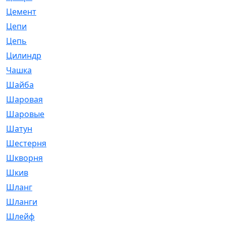
Цемент
[1]
Цепи
[314]
Цепь
[171]
Цилиндр
[55]
Чашка
[695]
Шайба
[37]
Шаровая
[900]
Шаровые
[1]
Шатун
[226]
Шестерня
[33]
Шкворня
[118]
Шкив
[129]
Шланг
[476]
Шланги
[36]
Шлейф
[70]