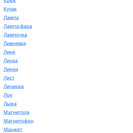
Крюк
[1]
Кулак
[9]
Лампа
[128]
Лампа-фара
[4]
Лампочка
[209]
Ливневка
[66]
Линк
[3]
Линка
[64]
Линки
[913]
Лист
[144]
Личинка
[3]
Лок
[1]
Лыжа
[23]
Магнитола
[11]
Магнитофон
[1]
Манжет
[194]