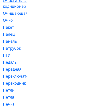
Очиститель-
[1]
кодиционер
Очищающая
[1]
Очко
[24]
Пакет
[1]
Палец
[4]
Панель
[61]
Патрубок
[248]
ПГУ
[2]
Педаль
[3]
Передняя
[22]
Переключатель
[36]
Переходник
[4]
Петли
[23]
Петля
[3]
Печка
[3]