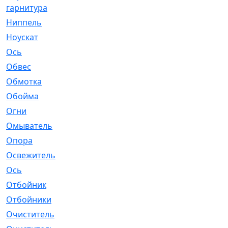
гарнитура
Ниппель
[1]
Ноускат
[53]
Оcь
[2]
Обвес
[3]
Обмотка
[4]
Обойма
[14]
Огни
[1]
Омыватель
[4]
Опора
[1]
Освежитель
[1]
Ось
[4]
Отбойник
[287]
Отбойники
[80]
Очиститель
[15]