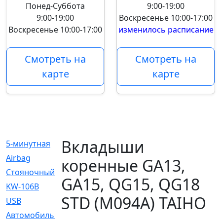
Понед-Суббота
9:00-19:00
9:00-19:00
Воскресенье
10:00-17:00
Воскресенье
10:00-17:00
изменилось расписание
Смотреть на
Смотреть на
карте
карте
Вкладыши
5-минутная
[1]
Airbag
[18]
коренные GA13,
Cтояночный
[1]
GA15, QG15, QG18
KW-106B
[0]
STD (M094A) TAIHO
USB
[6]
Автомобильное
[6]