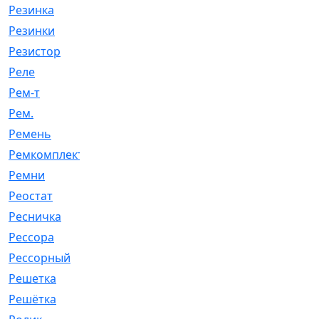
Резинка
[15]
Резинки
[6]
Резистор
[1]
Реле
[20]
Рем-т
[7]
Рем.
[2]
Ремень
[2060]
Ремкомплект
[1924]
Ремни
[21]
Реостат
[1]
Ресничка
[25]
Рессора
[51]
Рессорный
[107]
Решетка
[21]
Решётка
[101]