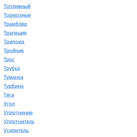
Топливный
[5]
Тормозные
[57]
Трамблёр
[54]
Трапеция
[2]
Трипоид
[16]
Тройник
[1]
Трос
[500]
Трубка
[39]
Туманка
[77]
Турбина
[69]
Тяга
[1264]
Угол
[2]
Уплотнение
[22]
Уплотнитель
[13]
Усилитель
[20]