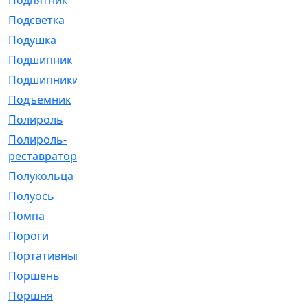
Подпятник
[1]
Подсветка
[1]
Подушка
[1540]
Подшипник
[1825]
Подшипники
[106]
Подъёмник
[1]
Полироль
[1]
Полироль-
[1]
реставратор
Полукольца
[107]
Полуось
[43]
Помпа
[537]
Пороги
[1]
Портативный
[1]
Поршень
[5]
Поршня
[833]