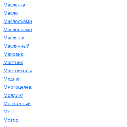
Маслёнка
[4]
Масло
[66]
Маслосъёмные
[480]
Маслосъемные
[26]
Масляная
[1]
Маслянный
[54]
Маховик
[6]
Маятник
[5]
Маятниковый
[13]
Медная
[2]
Многоцелевая
[1]
Молдинг
[14]
Монтажный
[1]
Мост
[10]
Мотор
[212]