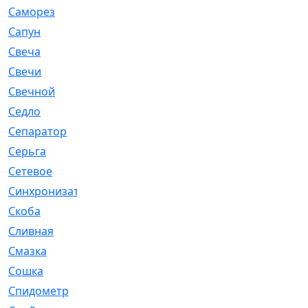
Саморез
[23]
Сапун
[33]
Свеча
[457]
Свечи
[272]
Свечной
[2]
Седло
[7]
Сепаратор
[6]
Серьга
[27]
Сетевое
[6]
Синхронизатор
[1]
Скоба
[4]
Сливная
[6]
Смазка
[24]
Сошка
[8]
Спидометр
[48]