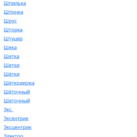
Шпилька
[215]
Шпонка
[19]
Шрус
[1107]
Шторка
[6]
Штуцер
[8]
Щека
[18]
Щетка
[31]
Щетки
[58]
Щётки
[124]
Щеткодержатель
[14]
Щёточный
[7]
Щеточный
[1]
Экс.
[4]
Эксентрик
[1]
Эксцентрик
[67]
Электро
[1]