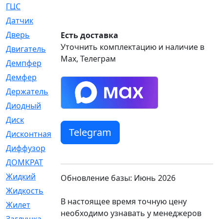
ГЦС
[74]
Датчик
[969]
Дверь
[249]
Есть доставка
Уточнить комплектацию и наличие в
Двигатель
[64]
Max, Телеграм
Демпфер
[2]
Демфер
[1]
Держатель
[5]
Диодный
[3]
Диск
[418]
Telegram
Дисконтная
[1]
Диффузор
[1]
ДОМКРАТ
[1]
Жидкий
[5]
Обновление базы: Июнь 2026
Жидкость
[80]
В настоящее время точную цену
Жилет
[1]
необходимо узнавать у менеджеров