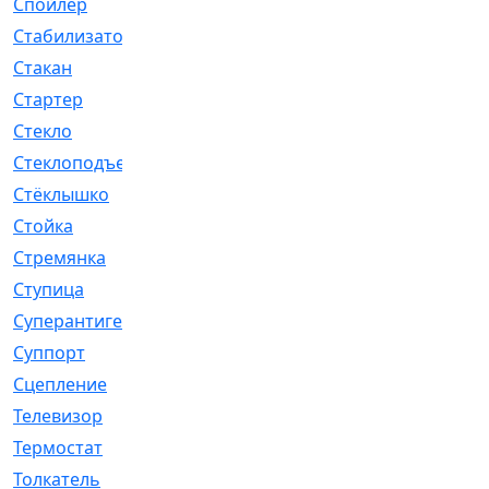
Спойлер
[29]
Стабилизатор
[596]
Стакан
[7]
Стартер
[176]
Стекло
[11]
Стеклоподъемник
[12]
Стёклышко
[20]
Стойка
[969]
Стремянка
[46]
Ступица
[775]
Суперантигель
[3]
Суппорт
[198]
Сцепление
[1]
Телевизор
[13]
Термостат
[323]
Толкатель
[4]