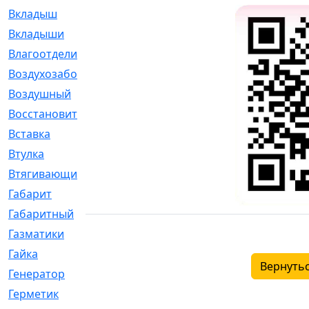
Вкладыш
[41]
Вкладыши
[1131]
Влагоотделитель
[2]
Воздухозаборник
[2]
Воздушный
[1]
Восстановительный
[1]
Вставка
[168]
Втулка
[1875]
Втягивающий
[22]
Габарит
[286]
Габаритный
[6]
Газматики
[117]
Гайка
[104]
Вернутьс
Генератор
[148]
Герметик
[15]