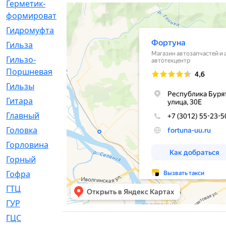
Герметик-
[3]
формирователь
Гидромуфта
[47]
Гильза
[56]
Гильзо-
[13]
Поршневая
Гильзы
[259]
Гитара
[7]
Главный
[29]
Головка
[28]
Горловина
[14]
Горный
[1]
Гофра
[86]
ГТЦ
[96]
ГУР
[34]
ГЦC
[6]