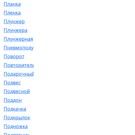
Планка
[21]
Пленка
[1]
Плунжер
[1]
Плунжера
[64]
Плунжерная
[91]
Пневмоподушка
[2]
Поворот
[12]
Повторитель
[86]
Подарочный
[3]
Подвес
[16]
Подвесной
[7]
Поддон
[18]
Подкачка
[5]
Подкрылок
[128]
Подножка
[16]