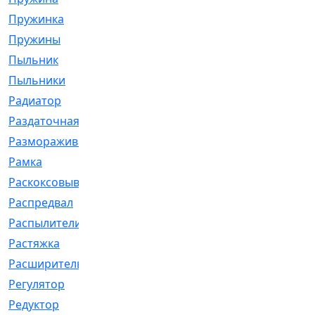
Пружинка
[1]
Пружины
[326]
Пыльник
[1202]
Пыльники
[5]
Радиатор
[916]
Раздаточная
[1]
Размораживатель
[1]
Рамка
[29]
Раскоксовывание
[4]
Распредвал
[41]
Распылители
[226]
Растяжка
[1]
Расширительный
[9]
Регулятор
[5]
Редуктор
[17]