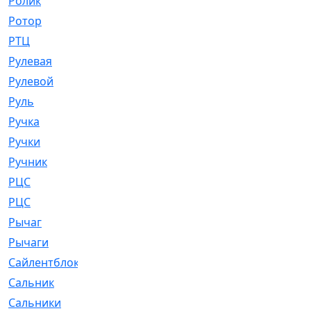
Ролик
[790]
Ротор
[2]
РТЦ
[475]
Рулевая
[974]
Рулевой
[585]
Руль
[12]
Ручка
[29]
Ручки
[3]
Ручник
[11]
РЦC
[12]
РЦС
[84]
Рычаг
[588]
Рычаги
[3]
Сайлентблок
[4208]
Сальник
[4340]
Сальники
[123]