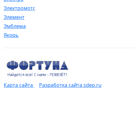
Электромотор
[1]
Элемент
[5]
Эмблема
[1]
Якорь
[4]
Карта сайта
Разработка сайта sdep.ru