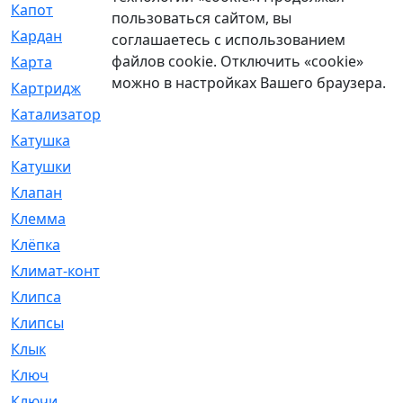
Капот
[144]
пользоваться сайтом, вы
Кардан
[131]
соглашаетесь с использованием
файлов cookie. Отключить «cookie»
Карта
[2]
можно в настройках Вашего браузера.
Картридж
[250]
Катализатор
[1]
Катушка
[2]
Катушки
[291]
Клапан
[375]
Клемма
[5]
Клёпка
[2]
Климат-контроль
[3]
Клипса
[21]
Клипсы
[321]
Клык
[4]
Ключ
[2]
Ключи
[3]