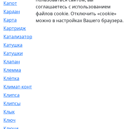
Капот
[144]
соглашаетесь с использованием
Кардан
[131]
файлов cookie. Отключить «cookie»
Карта
[2]
можно в настройках Вашего браузера.
Картридж
[250]
Катализатор
[1]
Катушка
[2]
Катушки
[291]
Клапан
[375]
Клемма
[5]
Клёпка
[2]
Климат-контроль
[3]
Клипса
[21]
Клипсы
[321]
Клык
[4]
Ключ
[2]
Ключи
[3]