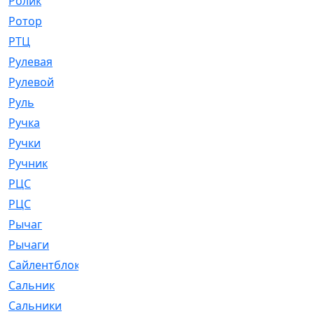
Ролик
[790]
Ротор
[2]
РТЦ
[475]
Рулевая
[974]
Рулевой
[585]
Руль
[12]
Ручка
[29]
Ручки
[3]
Ручник
[11]
РЦC
[12]
РЦС
[84]
Рычаг
[588]
Рычаги
[3]
Сайлентблок
[4208]
Сальник
[4340]
Сальники
[123]