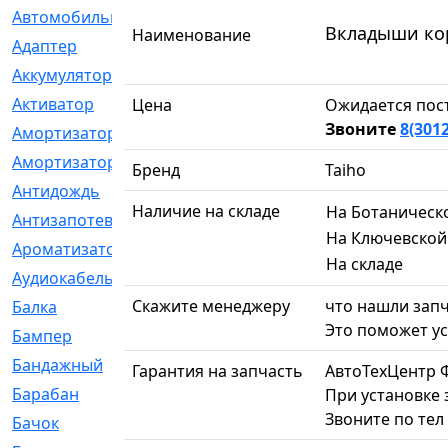
Автомобильный
[6]
Вкладыши кор
Наименование
Адаптер
[3]
Аккумулятор
[2]
Активатор
[1]
Цена
Ожидается пос
Звоните
8(3012
Амортизатор
[608]
Амортизаторы
[21]
Бренд
Taiho
Антидождь
[1]
Наличие на складе
На Ботаническ
Антизапотеватель
[1]
На Ключевской
Ароматизатор
[35]
На складе
Аудиокабель
[2]
Скажите менеджеру
что нашли запч
Балка
[58]
Это поможет ус
Бампер
[137]
Бандажный
[6]
Гарантия на запчасть
АвтоТехЦентр 
Барабан
[5]
При установке 
Звоните по тел
Бачок
[40]