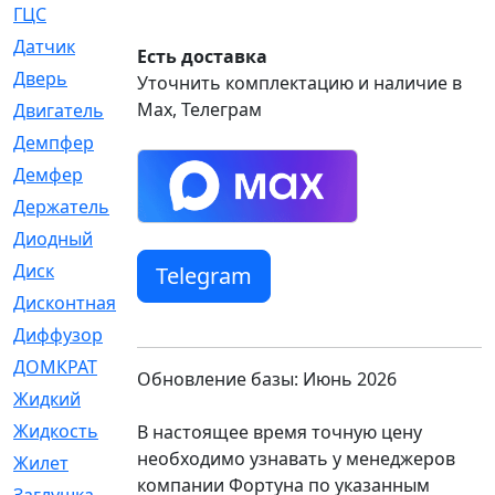
ГЦС
[74]
Датчик
[969]
Есть доставка
Дверь
[249]
Уточнить комплектацию и наличие в
Max, Телеграм
Двигатель
[64]
Демпфер
[2]
Демфер
[1]
Держатель
[5]
Диодный
[3]
Диск
[418]
Telegram
Дисконтная
[1]
Диффузор
[1]
ДОМКРАТ
[1]
Обновление базы: Июнь 2026
Жидкий
[5]
Жидкость
[80]
В настоящее время точную цену
необходимо узнавать у менеджеров
Жилет
[1]
компании Фортуна по указанным