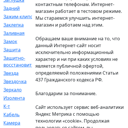
Заглушка
[21]
контактным телефонам. Интернет-
Задний
[528]
магазин работает в тестовом режиме.
Зажим-клипса
[1]
Мы стараемся улучшить интернет-
магазин и работаем над этим.
Заклепка
[1]
Заливная
[4]
Обращаем ваше внимание на то, что
Замок
[12]
данный Интернет-сайт носит
Защита
[79]
исключительно информационный
Защитно-
[4]
характер и ни при каких условиях не
восстановительный
является публичной офертой,
определяемой положениями Статьи
Звезда
[1]
437 Гражданского кодекса РФ.
Звездочка
[5]
Зеркало
[369]
Благодарим за понимание.
Изолента
[1]
К-т
[13]
Сайт использует сервис веб-аналитики
Яндекс Метрика с помощью
Кабель
[50]
технологии «cookie». Продолжая
Камера
[4]
пользоваться сайтом, вы