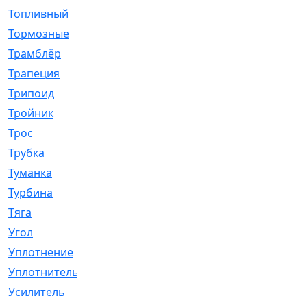
Топливный
[5]
Тормозные
[57]
Трамблёр
[54]
Трапеция
[2]
Трипоид
[16]
Тройник
[1]
Трос
[500]
Трубка
[39]
Туманка
[77]
Турбина
[69]
Тяга
[1264]
Угол
[2]
Уплотнение
[22]
Уплотнитель
[13]
Усилитель
[20]