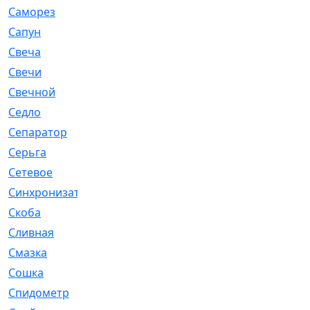
Саморез
[23]
Сапун
[33]
Свеча
[457]
Свечи
[272]
Свечной
[2]
Седло
[7]
Сепаратор
[6]
Серьга
[27]
Сетевое
[6]
Синхронизатор
[1]
Скоба
[4]
Сливная
[6]
Смазка
[24]
Сошка
[8]
Спидометр
[48]