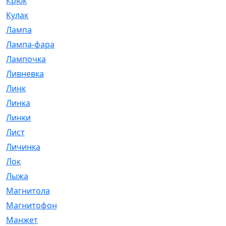
Крюк
[1]
Кулак
[9]
Лампа
[128]
Лампа-фара
[4]
Лампочка
[209]
Ливневка
[66]
Линк
[3]
Линка
[64]
Линки
[913]
Лист
[144]
Личинка
[3]
Лок
[1]
Лыжа
[23]
Магнитола
[11]
Магнитофон
[1]
Манжет
[194]