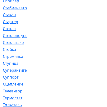
Спойлер
[29]
Стабилизатор
[596]
Стакан
[7]
Стартер
[176]
Стекло
[11]
Стеклоподъемник
[12]
Стёклышко
[20]
Стойка
[969]
Стремянка
[46]
Ступица
[775]
Суперантигель
[3]
Суппорт
[198]
Сцепление
[1]
Телевизор
[13]
Термостат
[323]
Толкатель
[4]