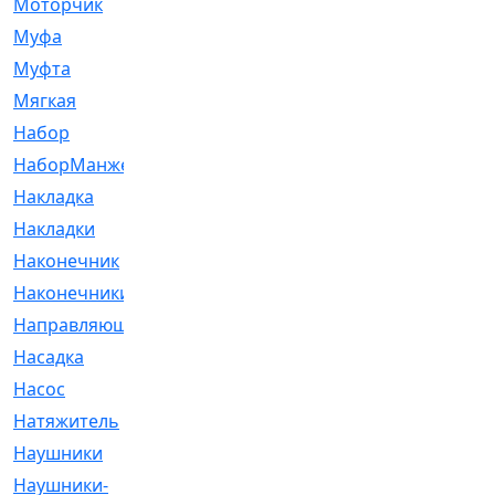
Моторчик
[6]
Муфа
[1]
Муфта
[9]
Мягкая
[3]
Набор
[6]
НаборМанжетГТЦ
[33]
Накладка
[51]
Накладки
[1]
Наконечник
[743]
Наконечники
[119]
Направляющая
[43]
Насадка
[16]
Насос
[356]
Натяжитель
[125]
Наушники
[8]
Наушники-
[2]