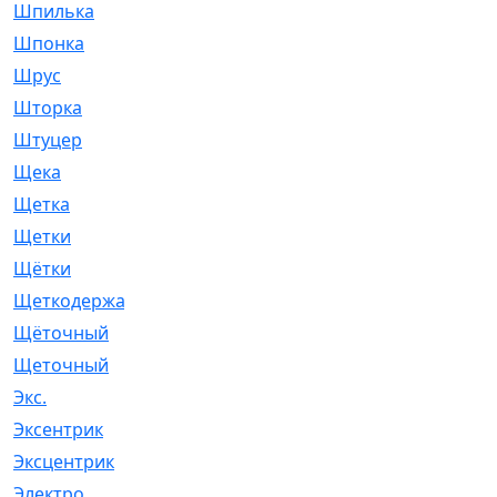
Шпилька
[215]
Шпонка
[19]
Шрус
[1107]
Шторка
[6]
Штуцер
[8]
Щека
[18]
Щетка
[31]
Щетки
[58]
Щётки
[124]
Щеткодержатель
[14]
Щёточный
[7]
Щеточный
[1]
Экс.
[4]
Эксентрик
[1]
Эксцентрик
[67]
Электро
[1]