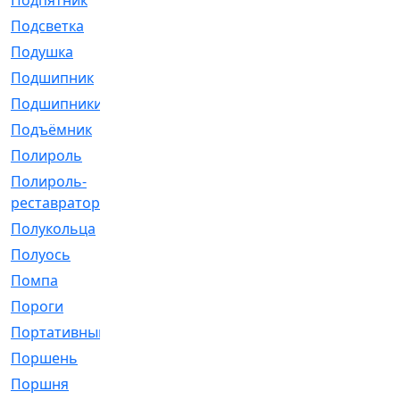
Подпятник
[1]
Подсветка
[1]
Подушка
[1540]
Подшипник
[1825]
Подшипники
[106]
Подъёмник
[1]
Полироль
[1]
Полироль-
[1]
реставратор
Полукольца
[107]
Полуось
[43]
Помпа
[537]
Пороги
[1]
Портативный
[1]
Поршень
[5]
Поршня
[833]