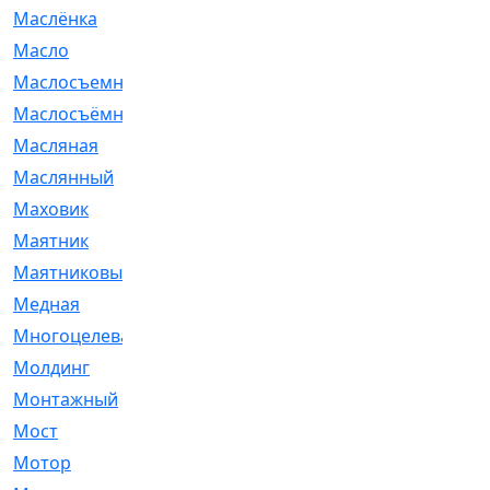
Маслёнка
[4]
Масло
[66]
Маслосъемные
[26]
Маслосъёмные
[480]
Масляная
[1]
Маслянный
[54]
Маховик
[6]
Маятник
[5]
Маятниковый
[13]
Медная
[2]
Многоцелевая
[1]
Молдинг
[14]
Монтажный
[1]
Мост
[10]
Мотор
[212]