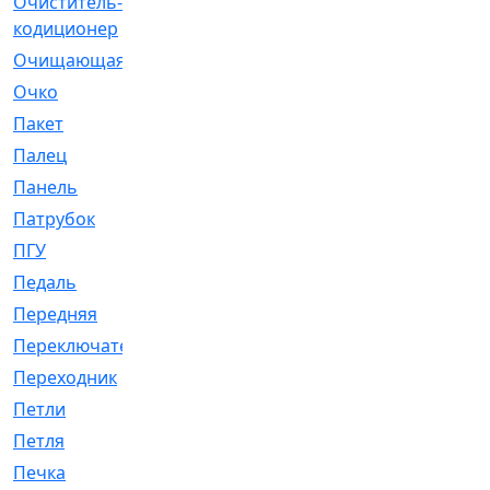
Очиститель-
[1]
кодиционер
Очищающая
[1]
Очко
[24]
Пакет
[1]
Палец
[4]
Панель
[61]
Патрубок
[248]
ПГУ
[2]
Педаль
[3]
Передняя
[22]
Переключатель
[36]
Переходник
[4]
Петли
[23]
Петля
[3]
Печка
[3]