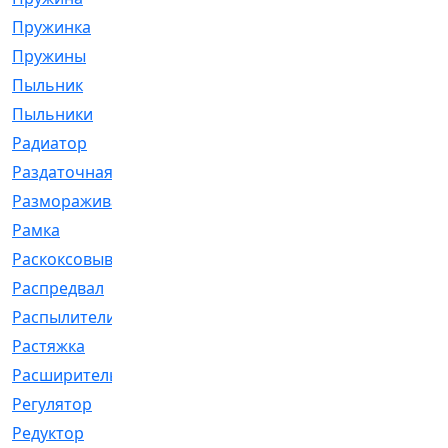
Пружинка
[1]
Пружины
[326]
Пыльник
[1202]
Пыльники
[5]
Радиатор
[916]
Раздаточная
[1]
Размораживатель
[1]
Рамка
[29]
Раскоксовывание
[4]
Распредвал
[41]
Распылители
[226]
Растяжка
[1]
Расширительный
[9]
Регулятор
[5]
Редуктор
[17]