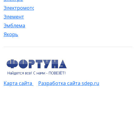
Электромотор
[1]
Элемент
[5]
Эмблема
[1]
Якорь
[4]
Карта сайта
Разработка сайта sdep.ru