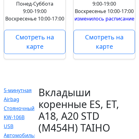
Понед-Суббота
9:00-19:00
9:00-19:00
Воскресенье
10:00-17:00
Воскресенье
10:00-17:00
изменилось расписание
Смотреть на
Смотреть на
карте
карте
Вкладыши
5-минутная
[1]
Airbag
[18]
коренные ES, ET,
Cтояночный
[1]
A18, A20 STD
KW-106B
[0]
(M454H) TAIHO
USB
[6]
Автомобильное
[6]