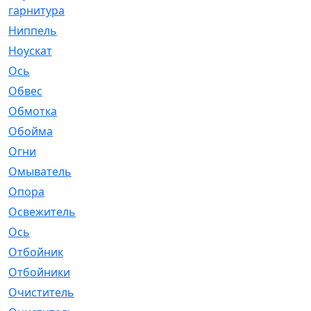
гарнитура
Ниппель
[1]
Ноускат
[53]
Оcь
[2]
Обвес
[3]
Обмотка
[4]
Обойма
[14]
Огни
[1]
Омыватель
[4]
Опора
[1]
Освежитель
[1]
Ось
[4]
Отбойник
[287]
Отбойники
[80]
Очиститель
[15]