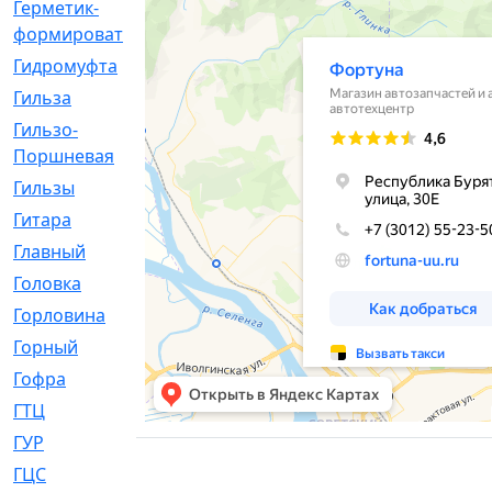
Герметик-
[3]
формирователь
Гидромуфта
[47]
Гильза
[56]
Гильзо-
[13]
Поршневая
Гильзы
[259]
Гитара
[7]
Главный
[29]
Головка
[28]
Горловина
[14]
Горный
[1]
Гофра
[86]
ГТЦ
[96]
ГУР
[34]
ГЦC
[6]