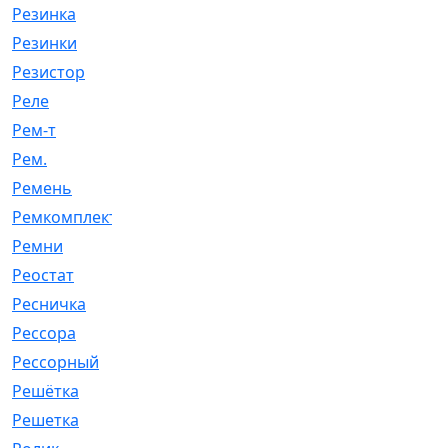
Резинка
[15]
Резинки
[6]
Резистор
[1]
Реле
[20]
Рем-т
[7]
Рем.
[2]
Ремень
[2060]
Ремкомплект
[1924]
Ремни
[21]
Реостат
[1]
Ресничка
[25]
Рессора
[51]
Рессорный
[107]
Решётка
[101]
Решетка
[21]