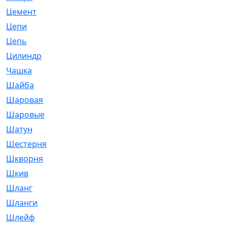
Цемент
[1]
Цепи
[314]
Цепь
[171]
Цилиндр
[55]
Чашка
[695]
Шайба
[37]
Шаровая
[900]
Шаровые
[1]
Шатун
[226]
Шестерня
[33]
Шкворня
[118]
Шкив
[129]
Шланг
[476]
Шланги
[36]
Шлейф
[70]