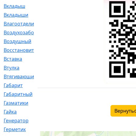
Вкладыш
[41]
Вкладыши
[1131]
Влагоотделитель
[2]
Воздухозаборник
[2]
Воздушный
[1]
Восстановительный
[1]
Вставка
[168]
Втулка
[1875]
Втягивающий
[22]
Габарит
[286]
Габаритный
[6]
Газматики
[117]
Вернутьс
Гайка
[104]
Генератор
[148]
Герметик
[15]