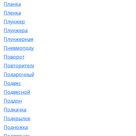
Планка
[21]
Пленка
[1]
Плунжер
[1]
Плунжера
[64]
Плунжерная
[91]
Пневмоподушка
[2]
Поворот
[12]
Повторитель
[86]
Подарочный
[3]
Подвес
[16]
Подвесной
[7]
Поддон
[18]
Подкачка
[5]
Подкрылок
[128]
Подножка
[16]