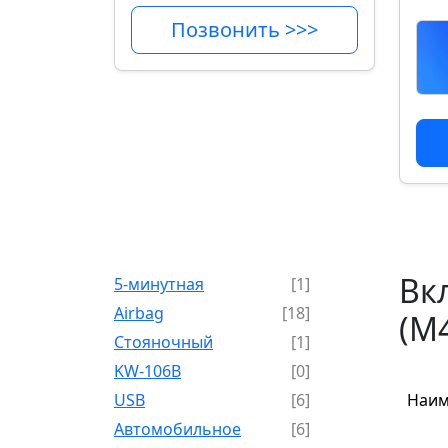
Позвонить >>>
Вкл
5-минутная
[1]
Airbag
[18]
(M
Cтояночный
[1]
KW-106B
[0]
USB
[6]
Наим
Автомобильное
[6]