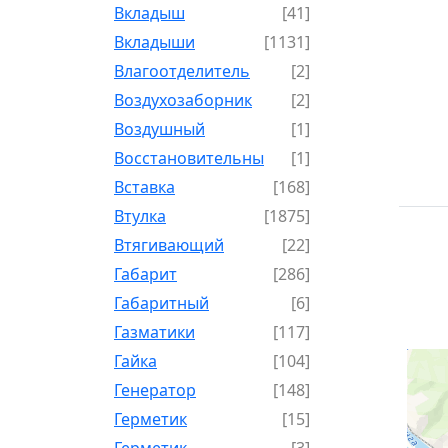
Вкладыш
[41]
Вкладыши
[1131]
Влагоотделитель
[2]
Воздухозаборник
[2]
Воздушный
[1]
Восстановительный
[1]
Вставка
[168]
Втулка
[1875]
Втягивающий
[22]
Габарит
[286]
Габаритный
[6]
Газматики
[117]
Гайка
[104]
Генератор
[148]
Герметик
[15]
Герметик-
[3]