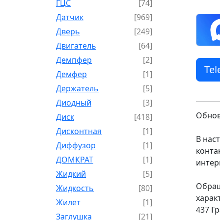
ГЦС
[74]
Датчик
[969]
Дверь
[249]
Двигатель
[64]
Демпфер
[2]
Te
Демфер
[1]
Держатель
[5]
Диодный
[3]
Обнов
Диск
[418]
Дисконтная
[1]
В нас
Диффузор
[1]
конта
ДОМКРАТ
[1]
интер
Жидкий
[5]
Обращ
Жидкость
[80]
харак
Жилет
[1]
437 Г
Заглушка
[21]