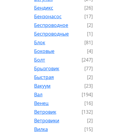
Бендикс
[26]
Бензонасос
[17]
Беспроводное
[2]
Беспроводные
[1]
Блок
[81]
Боковые
[4]
Болт
[247]
Брызговик
[77]
Быстрая
[2]
Вакуум
[23]
Вал
[194]
Венец
[16]
Ветровик
[132]
Ветровики
[2]
Вилка
[15]