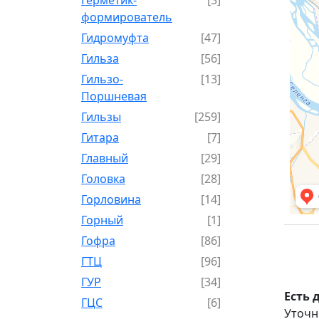
формирователь
Гидромуфта
[47]
Гильза
[56]
Гильзо-
[13]
Поршневая
Гильзы
[259]
Гитара
[7]
Главный
[29]
Головка
[28]
Горловина
[14]
Горный
[1]
Гофра
[86]
ГТЦ
[96]
ГУР
[34]
Есть 
ГЦC
[6]
Уточн