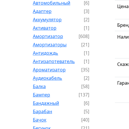
Автомобильный
[6]
Цена
Адаптер
[3]
Аккумулятор
[2]
Брен
Активатор
[1]
Амортизатор
[608]
Нали
Амортизаторы
[21]
Антидождь
[1]
Антизапотеватель
[1]
Скаж
Ароматизатор
[35]
Аудиокабель
[2]
Гара
Балка
[58]
Бампер
[137]
Бандажный
[6]
Барабан
[5]
Бачок
[40]
Бегунок
[21]