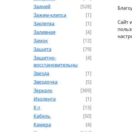
Задний
[528]
Благо
Зажим-клипса
[1]
Сайт 
Заклепка
[1]
польз
Заливная
[4]
настр
Замок
[12]
Защита
[79]
Защитно-
[4]
восстановительный
Звезда
[1]
Звездочка
[5]
Зеркало
[369]
Изолента
[1]
К-т
[13]
Кабель
[50]
Камера
[4]