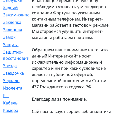
Заглушка
[21]
В настоящее время точную цену
необходимо узнавать у менеджеров
Задний
[528]
компании Фортуна по указанным
Зажим-клипса
[1]
контактным телефонам. Интернет-
Заклепка
[1]
магазин работает в тестовом режиме.
Заливная
[4]
Мы стараемся улучшить интернет-
Замок
[12]
магазин и работаем над этим.
Защита
[79]
Обращаем ваше внимание на то, что
Защитно-
[4]
данный Интернет-сайт носит
восстановительный
исключительно информационный
Звезда
[1]
характер и ни при каких условиях не
Звездочка
[5]
является публичной офертой,
определяемой положениями Статьи
Зеркало
[369]
437 Гражданского кодекса РФ.
Изолента
[1]
К-т
[13]
Благодарим за понимание.
Кабель
[50]
Камера
[4]
Сайт использует сервис веб-аналитики