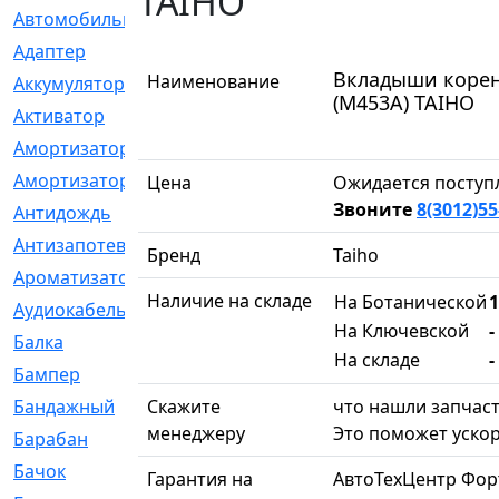
TAIHO
Автомобильный
[6]
Адаптер
[3]
Вкладыши коренн
Наименование
Аккумулятор
[2]
(M453A) TAIHO
Активатор
[1]
Амортизатор
[608]
Амортизаторы
[21]
Цена
Ожидается поступ
Звоните
8(3012)55
Антидождь
[1]
Антизапотеватель
[1]
Бренд
Taiho
Ароматизатор
[35]
Наличие на складе
На Ботанической
1
Аудиокабель
[2]
На Ключевской
-
Балка
[58]
На складе
-
Бампер
[137]
Бандажный
Скажите
[6]
что нашли запчаст
менеджеру
Это поможет ускор
Барабан
[5]
Бачок
[40]
Гарантия на
АвтоТехЦентр Фор