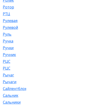
Ролик
[790]
Ротор
[2]
РТЦ
[475]
Рулевая
[974]
Рулевой
[585]
Руль
[12]
Ручка
[29]
Ручки
[3]
Ручник
[11]
РЦC
[12]
РЦС
[84]
Рычаг
[588]
Рычаги
[3]
Сайлентблок
[4208]
Сальник
[4340]
Сальники
[123]