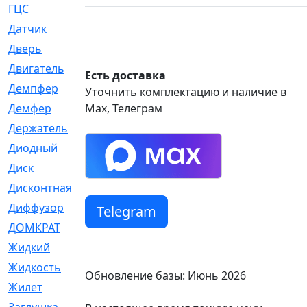
ГЦС
[74]
Датчик
[969]
Дверь
[249]
Двигатель
[64]
Есть доставка
Демпфер
[2]
Уточнить комплектацию и наличие в
Демфер
Max, Телеграм
[1]
Держатель
[5]
Диодный
[3]
Диск
[418]
Дисконтная
[1]
Диффузор
[1]
Telegram
ДОМКРАТ
[1]
Жидкий
[5]
Жидкость
[80]
Обновление базы: Июнь 2026
Жилет
[1]