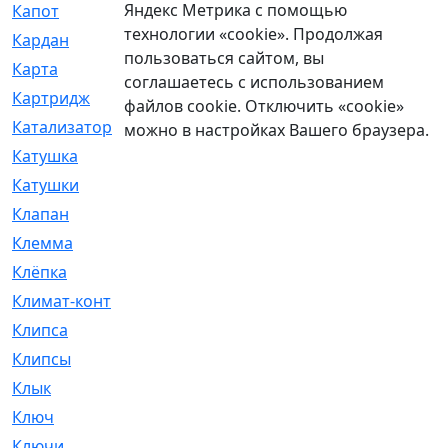
Яндекс Метрика с помощью
Капот
[144]
технологии «cookie». Продолжая
Кардан
[131]
пользоваться сайтом, вы
Карта
[2]
соглашаетесь с использованием
Картридж
[250]
файлов cookie. Отключить «cookie»
Катализатор
[1]
можно в настройках Вашего браузера.
Катушка
[2]
Катушки
[291]
Клапан
[375]
Клемма
[5]
Клёпка
[2]
Климат-контроль
[3]
Клипса
[21]
Клипсы
[321]
Клык
[4]
Ключ
[2]
Ключи
[3]