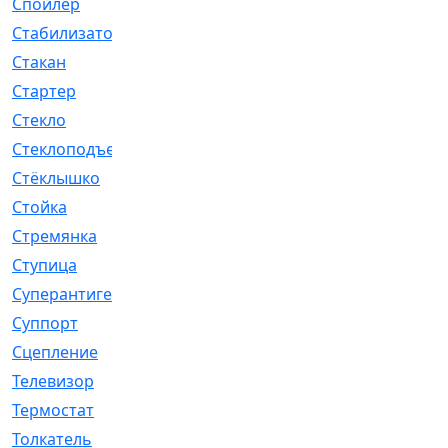
Спойлер
[29]
Стабилизатор
[596]
Стакан
[7]
Стартер
[176]
Стекло
[11]
Стеклоподъемник
[12]
Стёклышко
[20]
Стойка
[969]
Стремянка
[46]
Ступица
[775]
Суперантигель
[3]
Суппорт
[198]
Сцепление
[1]
Телевизор
[13]
Термостат
[323]
Толкатель
[4]