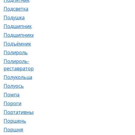
Подпятник
[1]
Подсветка
[1]
Подушка
[1540]
Подшипник
[1825]
Подшипники
[106]
Подъёмник
[1]
Полироль
[1]
Полироль-
[1]
реставратор
Полукольца
[107]
Полуось
[43]
Помпа
[537]
Пороги
[1]
Портативный
[1]
Поршень
[5]
Поршня
[833]