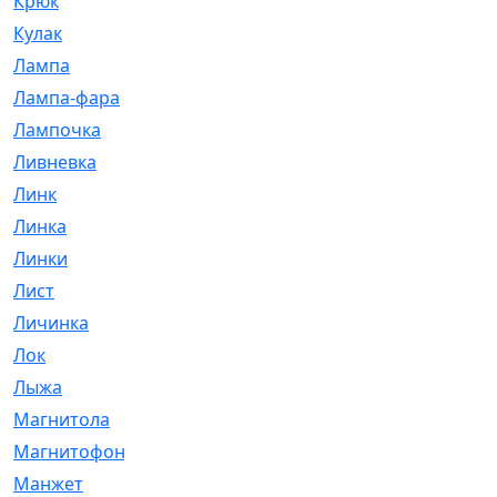
Крюк
[1]
Кулак
[9]
Лампа
[128]
Лампа-фара
[4]
Лампочка
[209]
Ливневка
[66]
Линк
[3]
Линка
[64]
Линки
[913]
Лист
[144]
Личинка
[3]
Лок
[1]
Лыжа
[23]
Магнитола
[11]
Магнитофон
[1]
Манжет
[194]