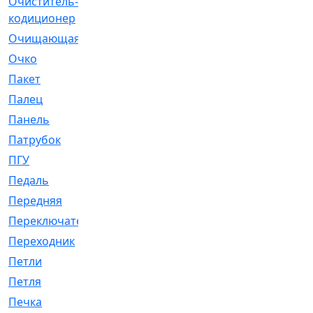
Очиститель-
[1]
кодиционер
Очищающая
[1]
Очко
[24]
Пакет
[1]
Палец
[4]
Панель
[61]
Патрубок
[248]
ПГУ
[2]
Педаль
[3]
Передняя
[22]
Переключатель
[36]
Переходник
[4]
Петли
[23]
Петля
[3]
Печка
[3]