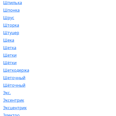
Шпилька
[215]
Шпонка
[19]
Шрус
[1107]
Шторка
[6]
Штуцер
[8]
Щека
[18]
Щетка
[31]
Щетки
[58]
Щётки
[124]
Щеткодержатель
[14]
Щеточный
[1]
Щёточный
[7]
Экс.
[4]
Эксентрик
[1]
Эксцентрик
[67]
Электро
[1]