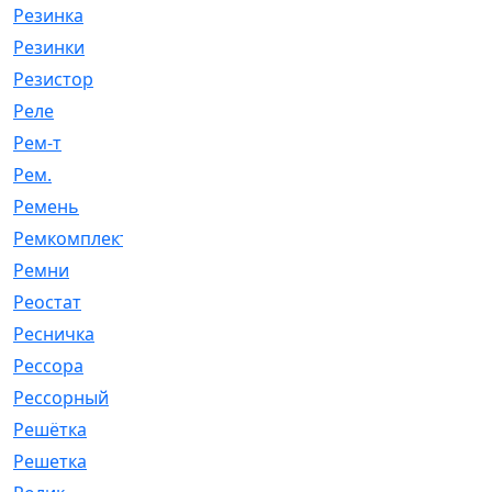
Резинка
[15]
Резинки
[6]
Резистор
[1]
Реле
[20]
Рем-т
[7]
Рем.
[2]
Ремень
[2060]
Ремкомплект
[1924]
Ремни
[21]
Реостат
[1]
Ресничка
[25]
Рессора
[51]
Рессорный
[107]
Решётка
[101]
Решетка
[21]