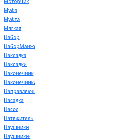
Моторчик
[6]
Муфа
[1]
Муфта
[9]
Мягкая
[3]
Набор
[6]
НаборМанжетГТЦ
[33]
Накладка
[51]
Накладки
[1]
Наконечник
[743]
Наконечники
[119]
Направляющая
[43]
Насадка
[16]
Насос
[356]
Натяжитель
[125]
Наушники
[8]
Наушники-
[2]