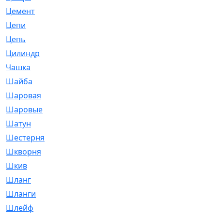
Цемент
[1]
Цепи
[314]
Цепь
[171]
Цилиндр
[55]
Чашка
[695]
Шайба
[37]
Шаровая
[900]
Шаровые
[1]
Шатун
[226]
Шестерня
[33]
Шкворня
[118]
Шкив
[129]
Шланг
[476]
Шланги
[36]
Шлейф
[70]