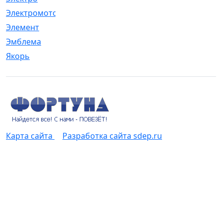
Электромотор
[1]
Элемент
[5]
Эмблема
[1]
Якорь
[4]
Карта сайта
Разработка сайта sdep.ru