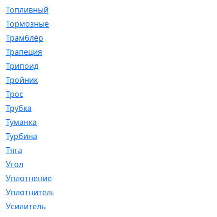
Топливный
[5]
Тормозные
[57]
Трамблёр
[54]
Трапеция
[2]
Трипоид
[16]
Тройник
[1]
Трос
[500]
Трубка
[39]
Туманка
[77]
Турбина
[69]
Тяга
[1264]
Угол
[2]
Уплотнение
[22]
Уплотнитель
[13]
Усилитель
[20]