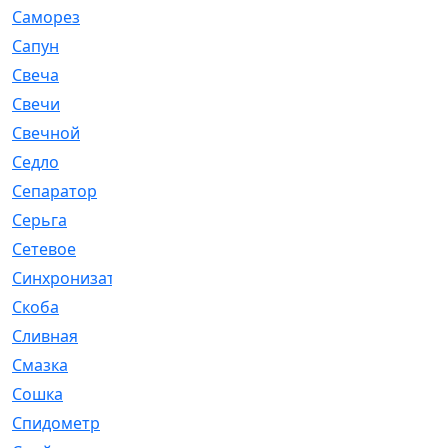
Саморез
[23]
Сапун
[33]
Свеча
[457]
Свечи
[272]
Свечной
[2]
Седло
[7]
Сепаратор
[6]
Серьга
[27]
Сетевое
[6]
Синхронизатор
[1]
Скоба
[4]
Сливная
[6]
Смазка
[24]
Сошка
[8]
Спидометр
[48]