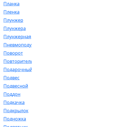
Планка
[21]
Пленка
[1]
Плунжер
[1]
Плунжера
[64]
Плунжерная
[91]
Пневмоподушка
[2]
Поворот
[12]
Повторитель
[86]
Подарочный
[3]
Подвес
[16]
Подвесной
[7]
Поддон
[18]
Подкачка
[5]
Подкрылок
[128]
Подножка
[16]