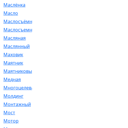
Маслёнка
[4]
Масло
[66]
Маслосъёмные
[480]
Маслосъемные
[26]
Масляная
[1]
Маслянный
[54]
Маховик
[6]
Маятник
[5]
Маятниковый
[13]
Медная
[2]
Многоцелевая
[1]
Молдинг
[14]
Монтажный
[1]
Мост
[10]
Мотор
[212]