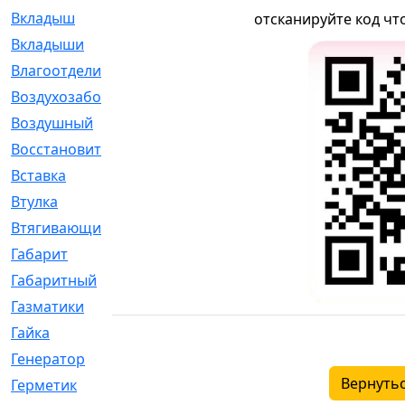
Вкладыш
[41]
отсканируйте код чт
Вкладыши
[1131]
Влагоотделитель
[2]
Воздухозаборник
[2]
Воздушный
[1]
Восстановительный
[1]
Вставка
[168]
Втулка
[1875]
Втягивающий
[22]
Габарит
[286]
Габаритный
[6]
Газматики
[117]
Гайка
[104]
Генератор
[148]
Вернутьс
Герметик
[15]