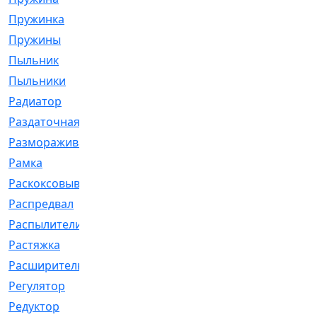
Пружинка
[1]
Пружины
[326]
Пыльник
[1202]
Пыльники
[5]
Радиатор
[916]
Раздаточная
[1]
Размораживатель
[1]
Рамка
[29]
Раскоксовывание
[4]
Распредвал
[41]
Распылители
[226]
Растяжка
[1]
Расширительный
[9]
Регулятор
[5]
Редуктор
[17]