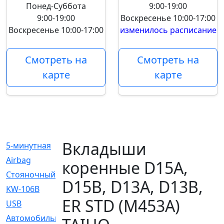
Понед-Суббота
9:00-19:00
9:00-19:00
Воскресенье
10:00-17:00
Воскресенье
10:00-17:00
изменилось расписание
Смотреть на
Смотреть на
карте
карте
Вкладыши
5-минутная
[1]
Airbag
[18]
коренные D15A,
Cтояночный
[1]
D15B, D13A, D13B,
KW-106B
[0]
ER STD (M453A)
USB
[6]
Автомобильное
[6]