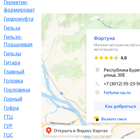
Герметик-
[3]
формирователь
Гидромуфта
[47]
Гильза
[56]
Гильзо-
[13]
Поршневая
Гильзы
[259]
Гитара
[7]
Главный
[29]
Головка
[28]
Горловина
[14]
Горный
[1]
Гофра
[86]
ГТЦ
[96]
ГУР
[34]
ГЦC
[6]