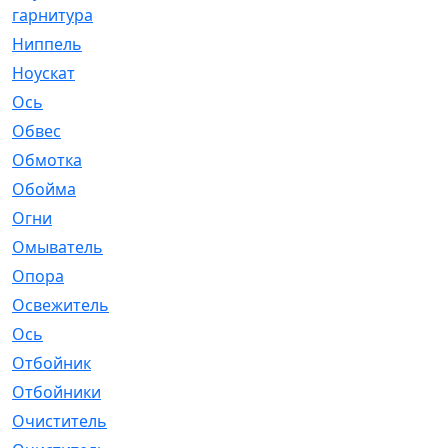
гарнитура
Ниппель
[1]
Ноускат
[53]
Оcь
[2]
Обвес
[3]
Обмотка
[4]
Обойма
[14]
Огни
[1]
Омыватель
[4]
Опора
[1]
Освежитель
[1]
Ось
[4]
Отбойник
[287]
Отбойники
[80]
Очиститель
[15]