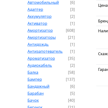
Автомобильный
[6]
Цена
Адаптер
[3]
Аккумулятор
[2]
Брен
Активатор
[1]
Амортизатор
[608]
Нали
Амортизаторы
[21]
Антидождь
[1]
Антизапотеватель
[1]
Скаж
Ароматизатор
[35]
Аудиокабель
[2]
Гара
Балка
[58]
Бампер
[137]
Бандажный
[6]
Барабан
[5]
Бачок
[40]
Бегунок
[21]