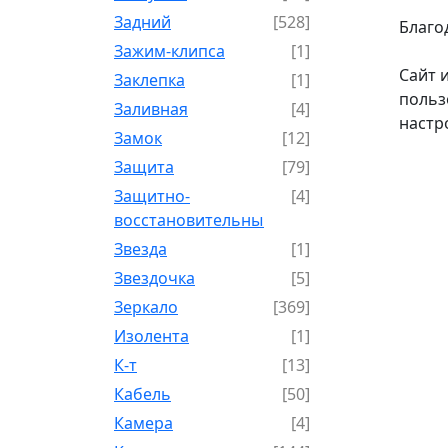
Задний
[528]
Благо
Зажим-клипса
[1]
Сайт 
Заклепка
[1]
польз
Заливная
[4]
настр
Замок
[12]
Защита
[79]
Защитно-
[4]
восстановительный
Звезда
[1]
Звездочка
[5]
Зеркало
[369]
Изолента
[1]
К-т
[13]
Кабель
[50]
Камера
[4]