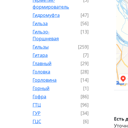
формирователь
Гидромуфта
[47]
Гильза
[56]
Гильзо-
[13]
Поршневая
Гильзы
[259]
Гитара
[7]
Главный
[29]
Головка
[28]
Горловина
[14]
Горный
[1]
Гофра
[86]
ГТЦ
[96]
ГУР
[34]
Есть 
ГЦC
[6]
Уточн