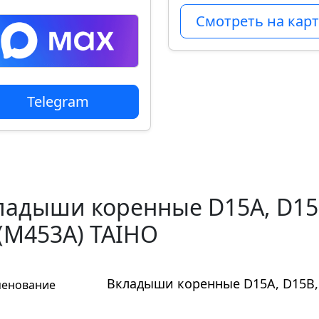
Смотреть на карт
Telegram
ладыши коренные D15A, D15B,
 (M453A) TAIHO
Вкладыши коренные D15A, D15B, D
енование