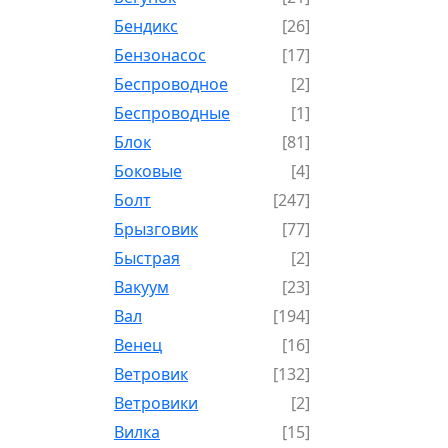
Бендикс
[26]
Бензонасос
[17]
Беспроводное
[2]
Беспроводные
[1]
Блок
[81]
Боковые
[4]
Болт
[247]
Брызговик
[77]
Быстрая
[2]
Вакуум
[23]
Вал
[194]
Венец
[16]
Ветровик
[132]
Ветровики
[2]
Вилка
[15]