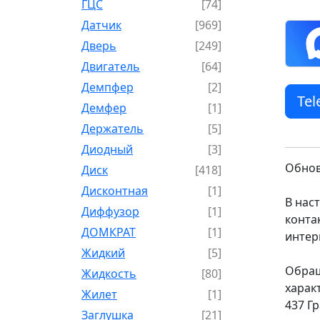
ГЦС
[74]
Датчик
[969]
Дверь
[249]
Двигатель
[64]
Демпфер
[2]
Te
Демфер
[1]
Держатель
[5]
Диодный
[3]
Обнов
Диск
[418]
Дисконтная
[1]
В нас
Диффузор
[1]
конта
ДОМКРАТ
[1]
интер
Жидкий
[5]
Обращ
Жидкость
[80]
харак
Жилет
[1]
437 Г
Заглушка
[21]