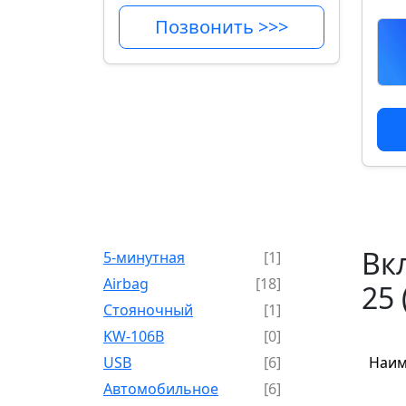
Позвонить >>>
Вк
5-минутная
[1]
Airbag
[18]
25
Cтояночный
[1]
KW-106B
[0]
USB
[6]
Наим
Автомобильное
[6]