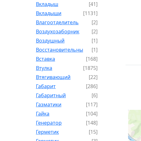
Вкладыш
[41]
Вкладыши
[1131]
Влагоотделитель
[2]
Воздухозаборник
[2]
Воздушный
[1]
Восстановительный
[1]
Вставка
[168]
Втулка
[1875]
Втягивающий
[22]
Габарит
[286]
Габаритный
[6]
Газматики
[117]
Гайка
[104]
Генератор
[148]
Герметик
[15]
Герметик-
[3]