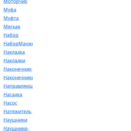
Моторчик
[6]
Муфа
[1]
Муфта
[9]
Мягкая
[3]
Набор
[6]
НаборМанжетГТЦ
[33]
Накладка
[51]
Накладки
[1]
Наконечник
[743]
Наконечники
[119]
Направляющая
[43]
Насадка
[16]
Насос
[356]
Натяжитель
[125]
Наушники
[8]
Наушники-
[2]