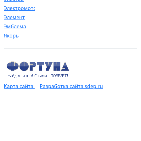
Электромотор
[1]
Элемент
[5]
Эмблема
[1]
Якорь
[4]
Карта сайта
Разработка сайта sdep.ru