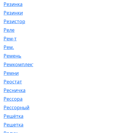
Резинка
[15]
Резинки
[6]
Резистор
[1]
Реле
[20]
Рем-т
[7]
Рем.
[2]
Ремень
[2060]
Ремкомплект
[1924]
Ремни
[21]
Реостат
[1]
Ресничка
[25]
Рессора
[51]
Рессорный
[107]
Решётка
[101]
Решетка
[21]