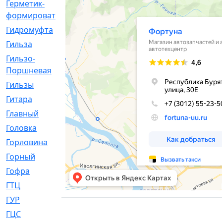
Герметик-
[3]
формирователь
Гидромуфта
[47]
Гильза
[56]
Гильзо-
[13]
Поршневая
Гильзы
[259]
Гитара
[7]
Главный
[29]
Головка
[28]
Горловина
[14]
Горный
[1]
Гофра
[86]
ГТЦ
[96]
ГУР
[34]
ГЦC
[6]