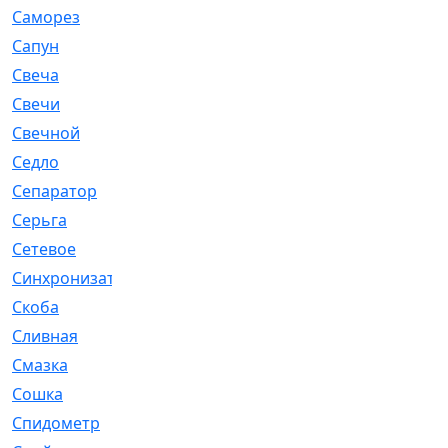
Саморез
[23]
Сапун
[33]
Свеча
[457]
Свечи
[272]
Свечной
[2]
Седло
[7]
Сепаратор
[6]
Серьга
[27]
Сетевое
[6]
Синхронизатор
[1]
Скоба
[4]
Сливная
[6]
Смазка
[24]
Сошка
[8]
Спидометр
[48]