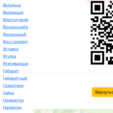
Вкладыш
[41]
Вкладыши
[1131]
Влагоотделитель
[2]
Воздухозаборник
[2]
Воздушный
[1]
Восстановительный
[1]
Вставка
[168]
Втулка
[1875]
Втягивающий
[22]
Габарит
[286]
Габаритный
[6]
Газматики
[117]
Вернутьс
Гайка
[104]
Генератор
[148]
Герметик
[15]