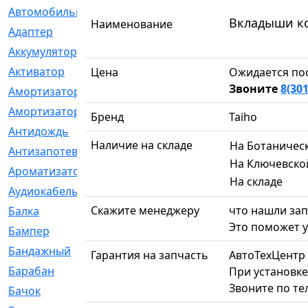
Автомобильный
[6]
Вкладыши ко
Наименование
Адаптер
[3]
Аккумулятор
[2]
Активатор
[1]
Цена
Ожидается по
Звоните
8(301
Амортизатор
[608]
Амортизаторы
[21]
Бренд
Taiho
Антидождь
[1]
Наличие на складе
На Ботаничес
Антизапотеватель
[1]
На Ключевско
Ароматизатор
[35]
На складе
Аудиокабель
[2]
Скажите менеджеру
что нашли зап
Балка
[58]
Это поможет у
Бампер
[137]
Бандажный
[6]
Гарантия на запчасть
АвтоТехЦентр
Барабан
[5]
При установке
Звоните по те
Бачок
[40]