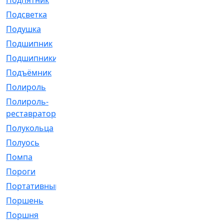
Подпятник
[1]
Подсветка
[1]
Подушка
[1540]
Подшипник
[1825]
Подшипники
[106]
Подъёмник
[1]
Полироль
[1]
Полироль-
[1]
реставратор
Полукольца
[107]
Полуось
[43]
Помпа
[537]
Пороги
[1]
Портативный
[1]
Поршень
[5]
Поршня
[833]