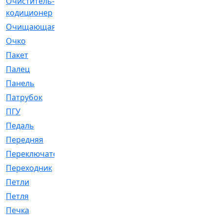
Очиститель-
[1]
кодиционер
Очищающая
[1]
Очко
[24]
Пакет
[1]
Палец
[4]
Панель
[61]
Патрубок
[248]
ПГУ
[2]
Педаль
[3]
Передняя
[22]
Переключатель
[36]
Переходник
[4]
Петли
[23]
Петля
[3]
Печка
[3]