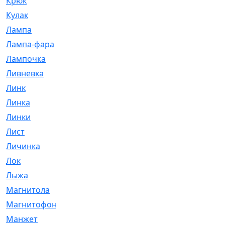
Крюк
[1]
Кулак
[9]
Лампа
[128]
Лампа-фара
[4]
Лампочка
[209]
Ливневка
[66]
Линк
[3]
Линка
[64]
Линки
[913]
Лист
[144]
Личинка
[3]
Лок
[1]
Лыжа
[23]
Магнитола
[11]
Магнитофон
[1]
Манжет
[194]