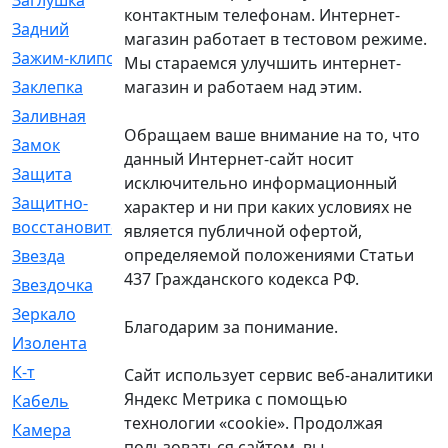
Заглушка
[21]
контактным телефонам. Интернет-
Задний
[528]
магазин работает в тестовом режиме.
Зажим-клипса
[1]
Мы стараемся улучшить интернет-
магазин и работаем над этим.
Заклепка
[1]
Заливная
[4]
Обращаем ваше внимание на то, что
Замок
[12]
данный Интернет-сайт носит
Защита
[79]
исключительно информационный
Защитно-
[4]
характер и ни при каких условиях не
восстановительный
является публичной офертой,
определяемой положениями Статьи
Звезда
[1]
437 Гражданского кодекса РФ.
Звездочка
[5]
Зеркало
[369]
Благодарим за понимание.
Изолента
[1]
К-т
[13]
Сайт использует сервис веб-аналитики
Яндекс Метрика с помощью
Кабель
[50]
технологии «cookie». Продолжая
Камера
[4]
пользоваться сайтом, вы