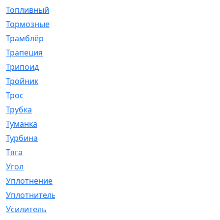
Топливный
[5]
Тормозные
[57]
Трамблёр
[54]
Трапеция
[2]
Трипоид
[16]
Тройник
[1]
Трос
[500]
Трубка
[39]
Туманка
[77]
Турбина
[69]
Тяга
[1264]
Угол
[2]
Уплотнение
[22]
Уплотнитель
[13]
Усилитель
[20]