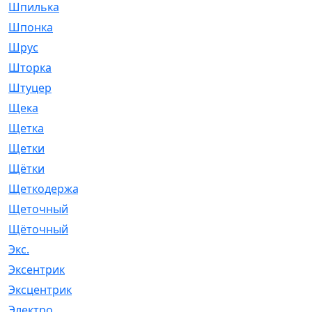
Шпилька
[215]
Шпонка
[19]
Шрус
[1107]
Шторка
[6]
Штуцер
[8]
Щека
[18]
Щетка
[31]
Щетки
[58]
Щётки
[124]
Щеткодержатель
[14]
Щеточный
[1]
Щёточный
[7]
Экс.
[4]
Эксентрик
[1]
Эксцентрик
[67]
Электро
[1]