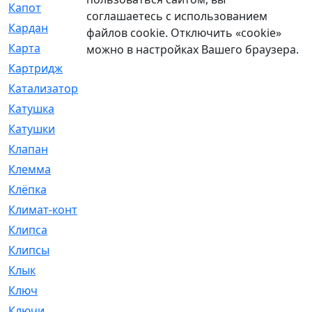
Капот
[144]
соглашаетесь с использованием
Кардан
[131]
файлов cookie. Отключить «cookie»
Карта
[2]
можно в настройках Вашего браузера.
Картридж
[250]
Катализатор
[1]
Катушка
[2]
Катушки
[291]
Клапан
[375]
Клемма
[5]
Клёпка
[2]
Климат-контроль
[3]
Клипса
[21]
Клипсы
[321]
Клык
[4]
Ключ
[2]
Ключи
[3]