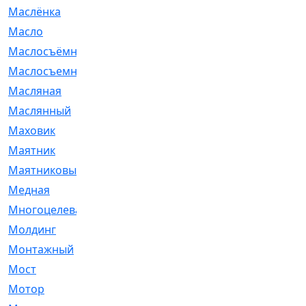
Маслёнка
[4]
Масло
[66]
Маслосъёмные
[480]
Маслосъемные
[26]
Масляная
[1]
Маслянный
[54]
Маховик
[6]
Маятник
[5]
Маятниковый
[13]
Медная
[2]
Многоцелевая
[1]
Молдинг
[14]
Монтажный
[1]
Мост
[10]
Мотор
[212]