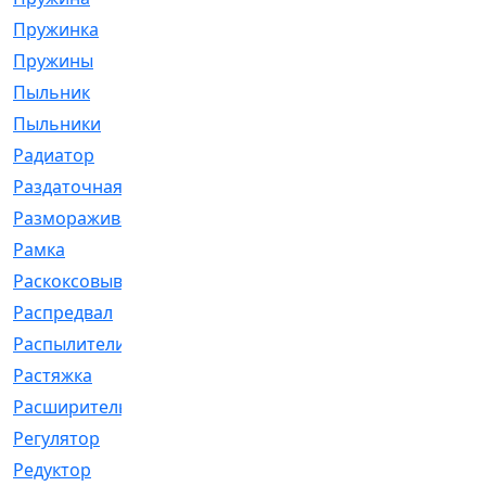
Пружинка
[1]
Пружины
[326]
Пыльник
[1202]
Пыльники
[5]
Радиатор
[916]
Раздаточная
[1]
Размораживатель
[1]
Рамка
[29]
Раскоксовывание
[4]
Распредвал
[41]
Распылители
[226]
Растяжка
[1]
Расширительный
[9]
Регулятор
[5]
Редуктор
[17]