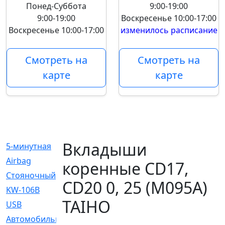
Понед-Суббота
9:00-19:00
9:00-19:00
Воскресенье
10:00-17:00
Воскресенье
10:00-17:00
изменилось расписание
Смотреть на
Смотреть на
карте
карте
Вкладыши
5-минутная
[1]
Airbag
[18]
коренные CD17,
Cтояночный
[1]
CD20 0, 25 (M095A)
KW-106B
[0]
TAIHO
USB
[6]
Автомобильное
[6]