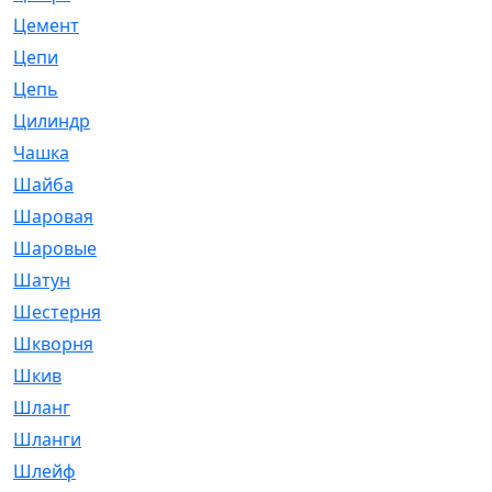
Цемент
[1]
Цепи
[314]
Цепь
[171]
Цилиндр
[55]
Чашка
[695]
Шайба
[37]
Шаровая
[900]
Шаровые
[1]
Шатун
[226]
Шестерня
[33]
Шкворня
[118]
Шкив
[129]
Шланг
[476]
Шланги
[36]
Шлейф
[70]