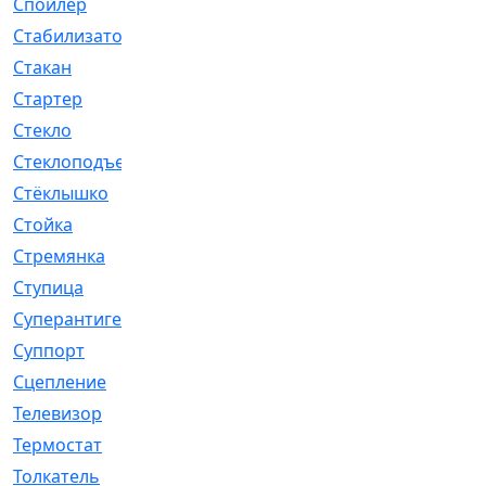
Спойлер
[29]
Стабилизатор
[596]
Стакан
[7]
Стартер
[176]
Стекло
[11]
Стеклоподъемник
[12]
Стёклышко
[20]
Стойка
[969]
Стремянка
[46]
Ступица
[775]
Суперантигель
[3]
Суппорт
[198]
Сцепление
[1]
Телевизор
[13]
Термостат
[323]
Толкатель
[4]