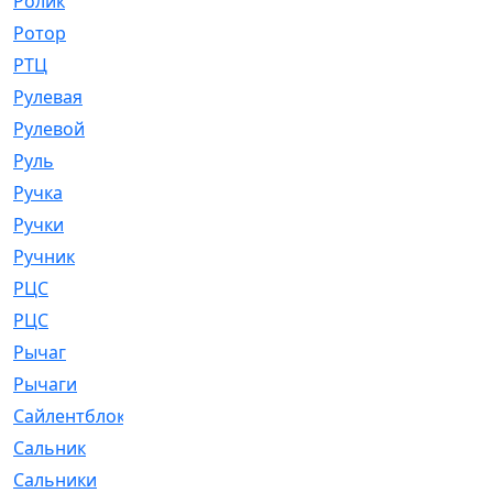
Ролик
[790]
Ротор
[2]
РТЦ
[475]
Рулевая
[974]
Рулевой
[585]
Руль
[12]
Ручка
[29]
Ручки
[3]
Ручник
[11]
РЦC
[12]
РЦС
[84]
Рычаг
[588]
Рычаги
[3]
Сайлентблок
[4208]
Сальник
[4340]
Сальники
[123]