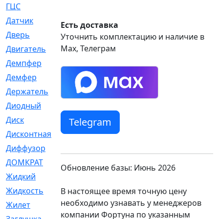
ГЦС
[74]
Датчик
[969]
Есть доставка
Дверь
[249]
Уточнить комплектацию и наличие в
Max, Телеграм
Двигатель
[64]
Демпфер
[2]
Демфер
[1]
Держатель
[5]
Диодный
[3]
Диск
[418]
Telegram
Дисконтная
[1]
Диффузор
[1]
ДОМКРАТ
[1]
Обновление базы: Июнь 2026
Жидкий
[5]
Жидкость
[80]
В настоящее время точную цену
необходимо узнавать у менеджеров
Жилет
[1]
компании Фортуна по указанным