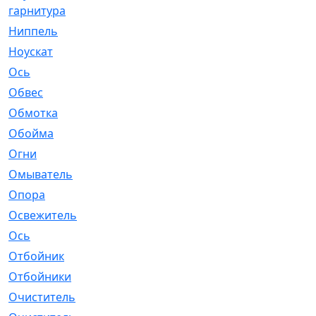
гарнитура
Ниппель
[1]
Ноускат
[53]
Оcь
[2]
Обвес
[3]
Обмотка
[4]
Обойма
[14]
Огни
[1]
Омыватель
[4]
Опора
[1]
Освежитель
[1]
Ось
[4]
Отбойник
[287]
Отбойники
[80]
Очиститель
[15]