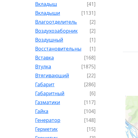
Вкладыш
[41]
Вкладыши
[1131]
Влагоотделитель
[2]
Воздухозаборник
[2]
Воздушный
[1]
Восстановительный
[1]
Вставка
[168]
Втулка
[1875]
Втягивающий
[22]
Габарит
[286]
Габаритный
[6]
Газматики
[117]
Гайка
[104]
Генератор
[148]
Герметик
[15]
Герметик-
[3]