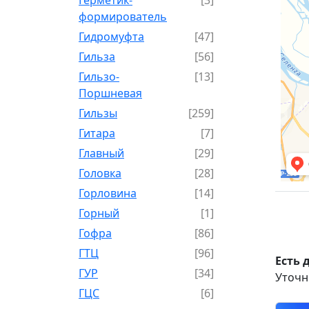
формирователь
Гидромуфта
[47]
Гильза
[56]
Гильзо-
[13]
Поршневая
Гильзы
[259]
Гитара
[7]
Главный
[29]
Головка
[28]
Горловина
[14]
Горный
[1]
Гофра
[86]
ГТЦ
[96]
Есть 
ГУР
[34]
Уточн
ГЦC
[6]