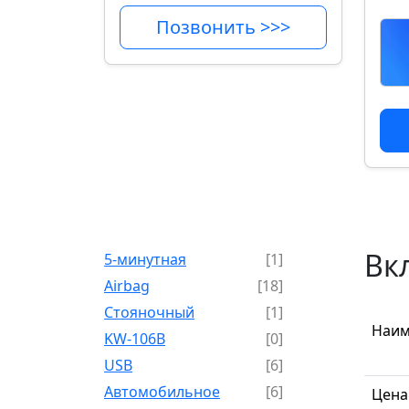
Позвонить >>>
Вк
5-минутная
[1]
Airbag
[18]
Cтояночный
[1]
Наим
KW-106B
[0]
USB
[6]
Автомобильное
[6]
Цена