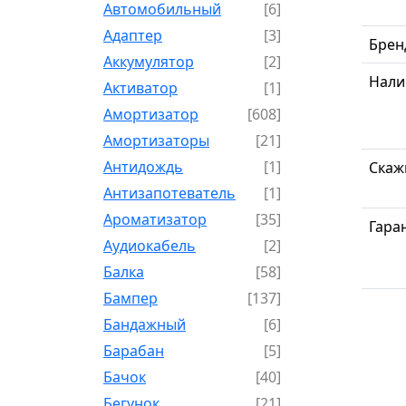
Автомобильный
[6]
Адаптер
[3]
Брен
Аккумулятор
[2]
Нали
Активатор
[1]
Амортизатор
[608]
Амортизаторы
[21]
Антидождь
[1]
Скаж
Антизапотеватель
[1]
Ароматизатор
[35]
Гара
Аудиокабель
[2]
Балка
[58]
Бампер
[137]
Бандажный
[6]
Барабан
[5]
Бачок
[40]
Бегунок
[21]