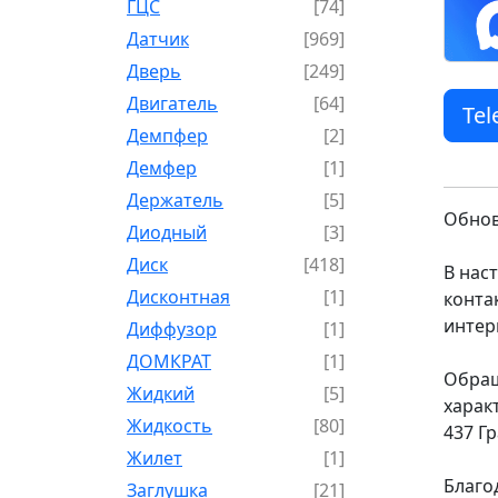
ГЦС
[74]
Датчик
[969]
Дверь
[249]
Двигатель
[64]
Te
Демпфер
[2]
Демфер
[1]
Держатель
[5]
Обнов
Диодный
[3]
Диск
[418]
В нас
Дисконтная
[1]
конта
интер
Диффузор
[1]
ДОМКРАТ
[1]
Обращ
Жидкий
[5]
харак
Жидкость
[80]
437 Г
Жилет
[1]
Благо
Заглушка
[21]