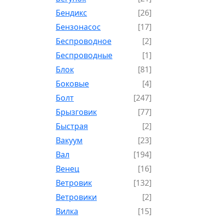
Бендикс
[26]
Бензонасос
[17]
Беспроводное
[2]
Беспроводные
[1]
Блок
[81]
Боковые
[4]
Болт
[247]
Брызговик
[77]
Быстрая
[2]
Вакуум
[23]
Вал
[194]
Венец
[16]
Ветровик
[132]
Ветровики
[2]
Вилка
[15]