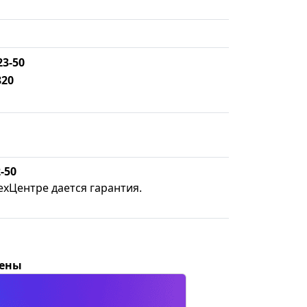
23-50
820
-50
ехЦентре дается гарантия.
цены