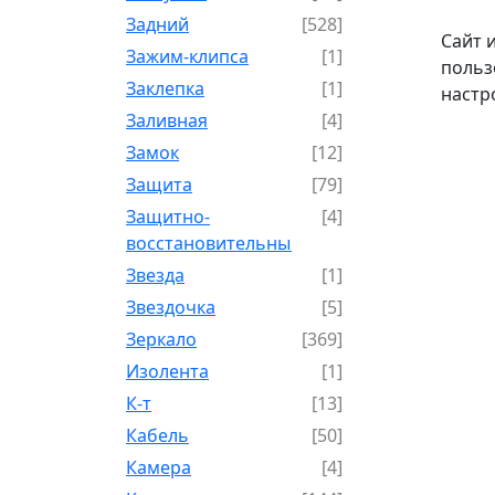
Задний
[528]
Сайт 
Зажим-клипса
[1]
польз
Заклепка
[1]
настр
Заливная
[4]
Замок
[12]
Защита
[79]
Защитно-
[4]
восстановительный
Звезда
[1]
Звездочка
[5]
Зеркало
[369]
Изолента
[1]
К-т
[13]
Кабель
[50]
Камера
[4]