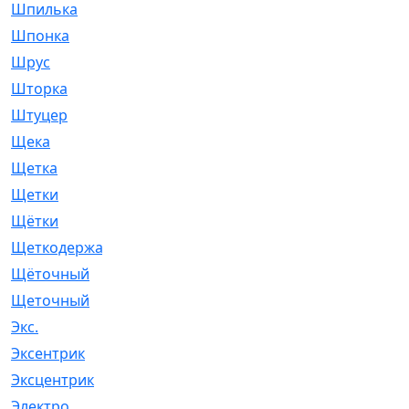
Шпилька
[215]
Шпонка
[19]
Шрус
[1107]
Шторка
[6]
Штуцер
[8]
Щека
[18]
Щетка
[31]
Щетки
[58]
Щётки
[124]
Щеткодержатель
[14]
Щёточный
[7]
Щеточный
[1]
Экс.
[4]
Эксентрик
[1]
Эксцентрик
[67]
Электро
[1]