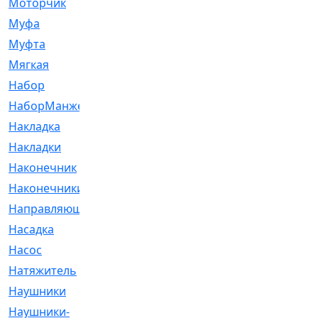
Моторчик
[6]
Муфа
[1]
Муфта
[9]
Мягкая
[3]
Набор
[6]
НаборМанжетГТЦ
[33]
Накладка
[51]
Накладки
[1]
Наконечник
[743]
Наконечники
[119]
Направляющая
[43]
Насадка
[16]
Насос
[356]
Натяжитель
[125]
Наушники
[8]
Наушники-
[2]