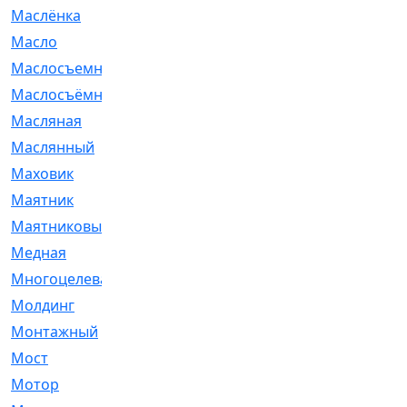
Маслёнка
[4]
Масло
[66]
Маслосъемные
[26]
Маслосъёмные
[480]
Масляная
[1]
Маслянный
[54]
Маховик
[6]
Маятник
[5]
Маятниковый
[13]
Медная
[2]
Многоцелевая
[1]
Молдинг
[14]
Монтажный
[1]
Мост
[10]
Мотор
[212]