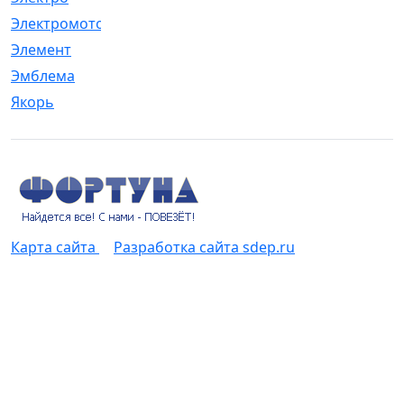
Электромотор
[1]
Элемент
[5]
Эмблема
[1]
Якорь
[4]
Карта сайта
Разработка сайта sdep.ru