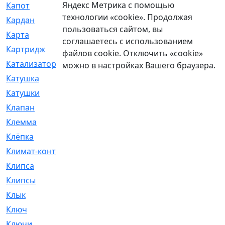
Яндекс Метрика с помощью
Капот
[144]
технологии «cookie». Продолжая
Кардан
[131]
пользоваться сайтом, вы
Карта
[2]
соглашаетесь с использованием
Картридж
[250]
файлов cookie. Отключить «cookie»
Катализатор
[1]
можно в настройках Вашего браузера.
Катушка
[2]
Катушки
[291]
Клапан
[375]
Клемма
[5]
Клёпка
[2]
Климат-контроль
[3]
Клипса
[21]
Клипсы
[321]
Клык
[4]
Ключ
[2]
Ключи
[3]