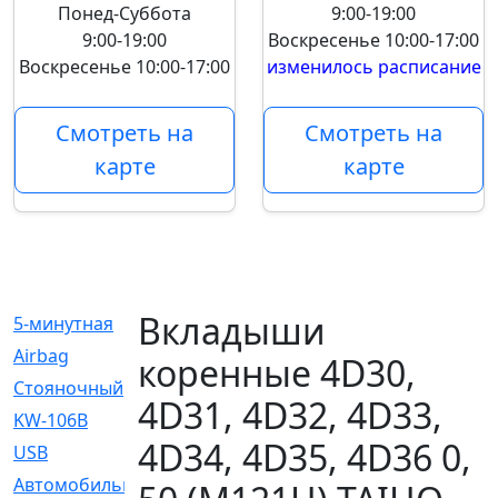
Понед-Суббота
9:00-19:00
9:00-19:00
Воскресенье
10:00-17:00
Воскресенье
10:00-17:00
изменилось расписание
Смотреть на
Смотреть на
карте
карте
Вкладыши
5-минутная
[1]
Airbag
[18]
коренные 4D30,
Cтояночный
[1]
4D31, 4D32, 4D33,
KW-106B
[0]
4D34, 4D35, 4D36 0,
USB
[6]
Автомобильное
[6]