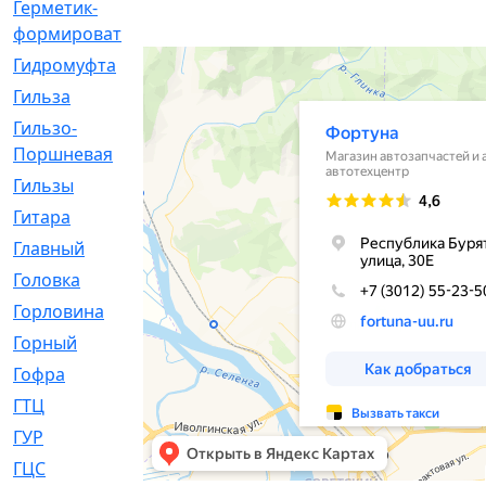
Герметик-
[3]
формирователь
Гидромуфта
[47]
Гильза
[56]
Гильзо-
[13]
Поршневая
Гильзы
[259]
Гитара
[7]
Главный
[29]
Головка
[28]
Горловина
[14]
Горный
[1]
Гофра
[86]
ГТЦ
[96]
ГУР
[34]
ГЦC
[6]