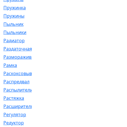
Пружинка
[1]
Пружины
[326]
Пыльник
[1202]
Пыльники
[5]
Радиатор
[916]
Раздаточная
[1]
Размораживатель
[1]
Рамка
[29]
Раскоксовывание
[4]
Распредвал
[41]
Распылители
[226]
Растяжка
[1]
Расширительный
[9]
Регулятор
[5]
Редуктор
[17]