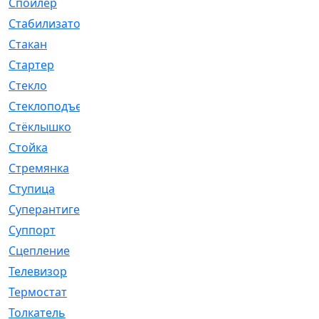
Спойлер
[29]
Стабилизатор
[596]
Стакан
[7]
Стартер
[176]
Стекло
[11]
Стеклоподъемник
[12]
Стёклышко
[20]
Стойка
[969]
Стремянка
[46]
Ступица
[775]
Суперантигель
[3]
Суппорт
[198]
Сцепление
[1]
Телевизор
[13]
Термостат
[323]
Толкатель
[4]