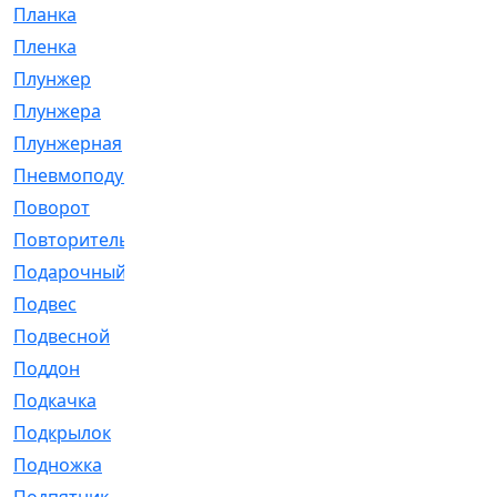
Планка
[21]
Пленка
[1]
Плунжер
[1]
Плунжера
[64]
Плунжерная
[91]
Пневмоподушка
[2]
Поворот
[12]
Повторитель
[86]
Подарочный
[3]
Подвес
[16]
Подвесной
[7]
Поддон
[18]
Подкачка
[5]
Подкрылок
[128]
Подножка
[16]