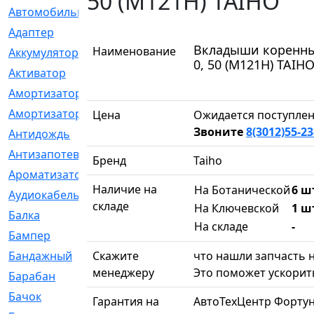
50 (M121H) TAIHO
Автомобильный
[6]
Адаптер
[3]
Вкладыши коренные 
Наименование
Аккумулятор
[2]
0, 50 (M121H) TAIH
Активатор
[1]
Амортизатор
[608]
Амортизаторы
[21]
Цена
Ожидается поступлен
Звоните
8(3012)55-23
Антидождь
[1]
Антизапотеватель
[1]
Бренд
Taiho
Ароматизатор
[35]
Наличие на
На Ботанической
6 шт
Аудиокабель
[2]
складе
На Ключевской
1 ш
Балка
[58]
На складе
-
Бампер
[137]
Бандажный
Скажите
[6]
что нашли запчасть н
менеджеру
Это поможет ускорить
Барабан
[5]
Бачок
[40]
Гарантия на
АвтоТехЦентр Фортун