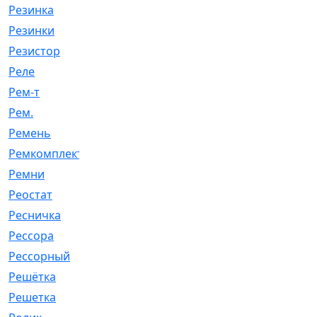
Резинка
[15]
Резинки
[6]
Резистор
[1]
Реле
[20]
Рем-т
[7]
Рем.
[2]
Ремень
[2060]
Ремкомплект
[1924]
Ремни
[21]
Реостат
[1]
Ресничка
[25]
Рессора
[51]
Рессорный
[107]
Решётка
[101]
Решетка
[21]