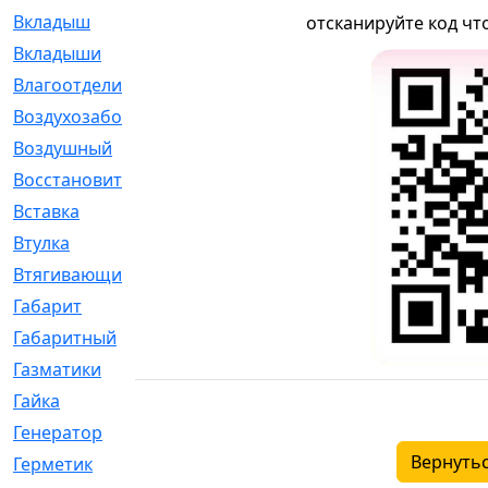
Вкладыш
[41]
отсканируйте код чт
Вкладыши
[1131]
Влагоотделитель
[2]
Воздухозаборник
[2]
Воздушный
[1]
Восстановительный
[1]
Вставка
[168]
Втулка
[1875]
Втягивающий
[22]
Габарит
[286]
Габаритный
[6]
Газматики
[117]
Гайка
[104]
Генератор
[148]
Вернутьс
Герметик
[15]