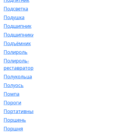
Подпятник
[1]
Подсветка
[1]
Подушка
[1540]
Подшипник
[1825]
Подшипники
[106]
Подъёмник
[1]
Полироль
[1]
Полироль-
[1]
реставратор
Полукольца
[107]
Полуось
[43]
Помпа
[537]
Пороги
[1]
Портативный
[1]
Поршень
[5]
Поршня
[833]