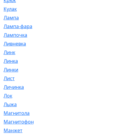
Крюк
[1]
Кулак
[9]
Лампа
[128]
Лампа-фара
[4]
Лампочка
[209]
Ливневка
[66]
Линк
[3]
Линка
[64]
Линки
[913]
Лист
[144]
Личинка
[3]
Лок
[1]
Лыжа
[23]
Магнитола
[11]
Магнитофон
[1]
Манжет
[194]