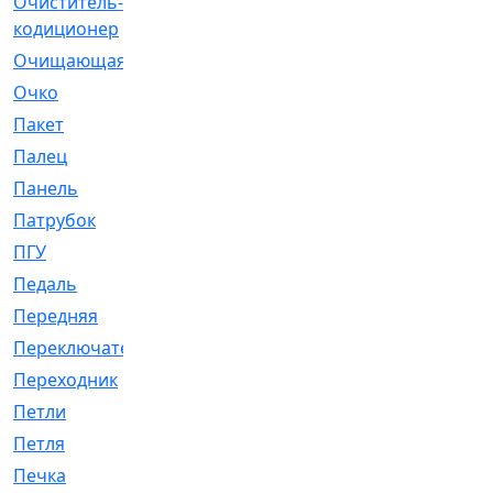
Очиститель-
[1]
кодиционер
Очищающая
[1]
Очко
[24]
Пакет
[1]
Палец
[4]
Панель
[61]
Патрубок
[248]
ПГУ
[2]
Педаль
[3]
Передняя
[22]
Переключатель
[36]
Переходник
[4]
Петли
[23]
Петля
[3]
Печка
[3]