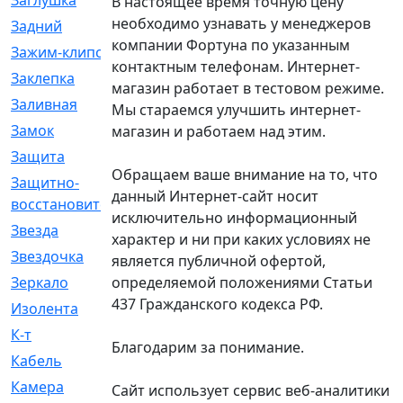
Заглушка
[21]
В настоящее время точную цену
необходимо узнавать у менеджеров
Задний
[528]
компании Фортуна по указанным
Зажим-клипса
[1]
контактным телефонам. Интернет-
Заклепка
[1]
магазин работает в тестовом режиме.
Заливная
[4]
Мы стараемся улучшить интернет-
Замок
[12]
магазин и работаем над этим.
Защита
[79]
Обращаем ваше внимание на то, что
Защитно-
[4]
данный Интернет-сайт носит
восстановительный
исключительно информационный
Звезда
[1]
характер и ни при каких условиях не
Звездочка
[5]
является публичной офертой,
определяемой положениями Статьи
Зеркало
[369]
437 Гражданского кодекса РФ.
Изолента
[1]
К-т
[13]
Благодарим за понимание.
Кабель
[50]
Камера
[4]
Сайт использует сервис веб-аналитики