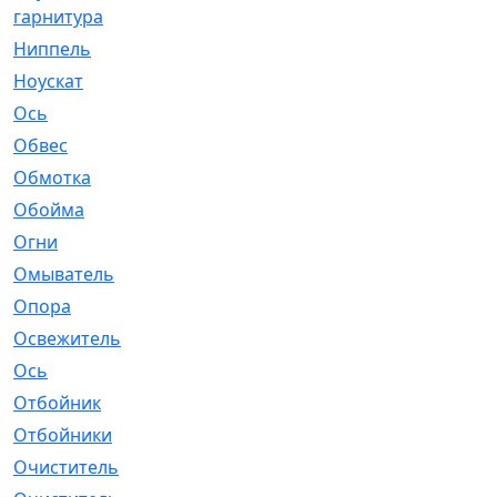
гарнитура
Ниппель
[1]
Ноускат
[53]
Оcь
[2]
Обвес
[3]
Обмотка
[4]
Обойма
[14]
Огни
[1]
Омыватель
[4]
Опора
[1]
Освежитель
[1]
Ось
[4]
Отбойник
[287]
Отбойники
[80]
Очиститель
[15]