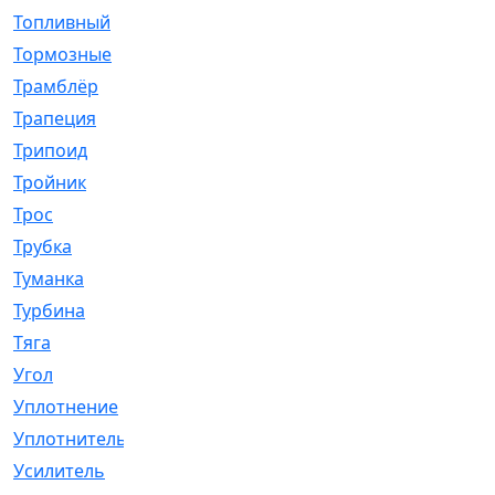
Топливный
[5]
Тормозные
[57]
Трамблёр
[54]
Трапеция
[2]
Трипоид
[16]
Тройник
[1]
Трос
[500]
Трубка
[39]
Туманка
[77]
Турбина
[69]
Тяга
[1264]
Угол
[2]
Уплотнение
[22]
Уплотнитель
[13]
Усилитель
[20]