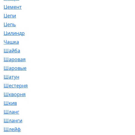
Цемент
[1]
Цепи
[314]
Цепь
[171]
Цилиндр
[55]
Чашка
[695]
Шайба
[37]
Шаровая
[900]
Шаровые
[1]
Шатун
[226]
Шестерня
[33]
Шкворня
[118]
Шкив
[129]
Шланг
[476]
Шланги
[36]
Шлейф
[70]