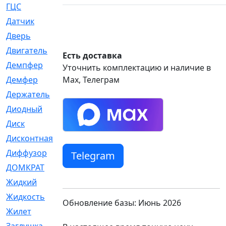
ГЦС
[74]
Датчик
[969]
Дверь
[249]
Двигатель
[64]
Есть доставка
Демпфер
[2]
Уточнить комплектацию и наличие в
Демфер
Max, Телеграм
[1]
Держатель
[5]
Диодный
[3]
Диск
[418]
Дисконтная
[1]
Диффузор
[1]
Telegram
ДОМКРАТ
[1]
Жидкий
[5]
Жидкость
[80]
Обновление базы: Июнь 2026
Жилет
[1]