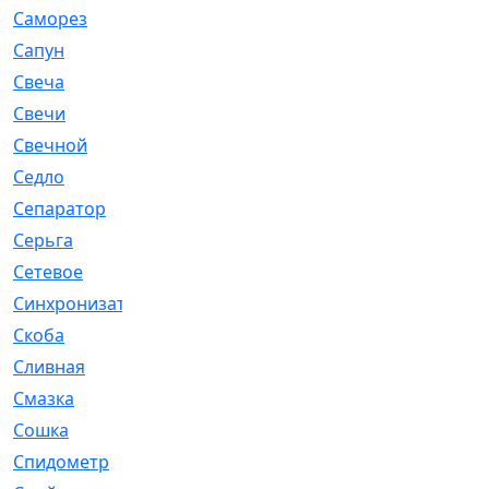
Саморез
[23]
Сапун
[33]
Свеча
[457]
Свечи
[272]
Свечной
[2]
Седло
[7]
Сепаратор
[6]
Серьга
[27]
Сетевое
[6]
Синхронизатор
[1]
Скоба
[4]
Сливная
[6]
Смазка
[24]
Сошка
[8]
Спидометр
[48]