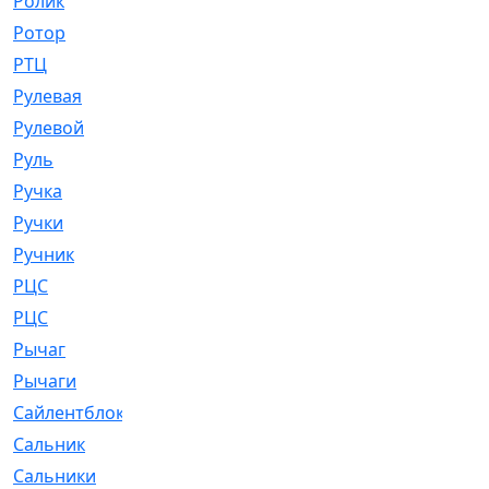
Ролик
[790]
Ротор
[2]
РТЦ
[475]
Рулевая
[974]
Рулевой
[585]
Руль
[12]
Ручка
[29]
Ручки
[3]
Ручник
[11]
РЦC
[12]
РЦС
[84]
Рычаг
[588]
Рычаги
[3]
Сайлентблок
[4208]
Сальник
[4340]
Сальники
[123]