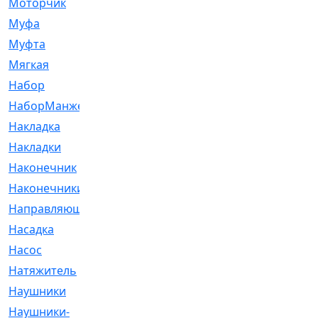
Моторчик
[6]
Муфа
[1]
Муфта
[9]
Мягкая
[3]
Набор
[6]
НаборМанжетГТЦ
[33]
Накладка
[51]
Накладки
[1]
Наконечник
[743]
Наконечники
[119]
Направляющая
[43]
Насадка
[16]
Насос
[356]
Натяжитель
[125]
Наушники
[8]
Наушники-
[2]