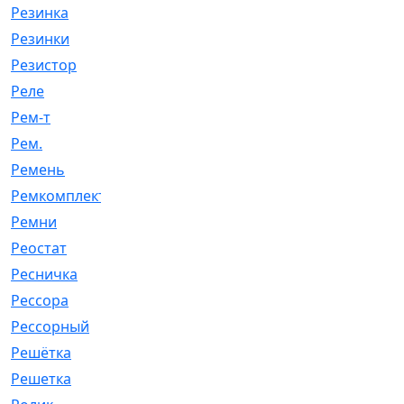
Резинка
[15]
Резинки
[6]
Резистор
[1]
Реле
[20]
Рем-т
[7]
Рем.
[2]
Ремень
[2060]
Ремкомплект
[1924]
Ремни
[21]
Реостат
[1]
Ресничка
[25]
Рессора
[51]
Рессорный
[107]
Решётка
[101]
Решетка
[21]