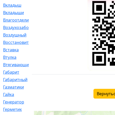
Вкладыш
[41]
Вкладыши
[1131]
Влагоотделитель
[2]
Воздухозаборник
[2]
Воздушный
[1]
Восстановительный
[1]
Вставка
[168]
Втулка
[1875]
Втягивающий
[22]
Габарит
[286]
Габаритный
[6]
Газматики
[117]
Вернутьс
Гайка
[104]
Генератор
[148]
Герметик
[15]