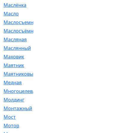
Маслёнка
[4]
Масло
[66]
Маслосъемные
[26]
Маслосъёмные
[480]
Масляная
[1]
Маслянный
[54]
Маховик
[6]
Маятник
[5]
Маятниковый
[13]
Медная
[2]
Многоцелевая
[1]
Молдинг
[14]
Монтажный
[1]
Мост
[10]
Мотор
[212]