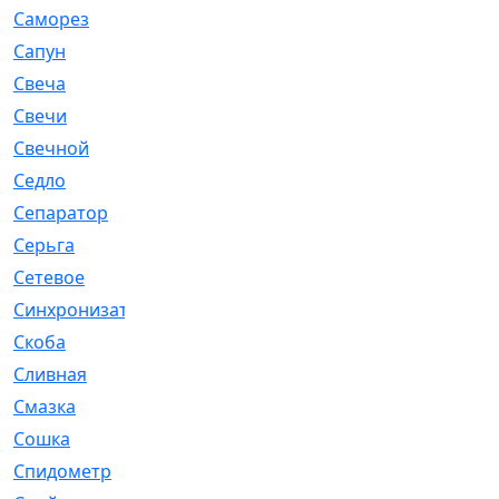
Саморез
[23]
Сапун
[33]
Свеча
[457]
Свечи
[272]
Свечной
[2]
Седло
[7]
Сепаратор
[6]
Серьга
[27]
Сетевое
[6]
Синхронизатор
[1]
Скоба
[4]
Сливная
[6]
Смазка
[24]
Сошка
[8]
Спидометр
[48]