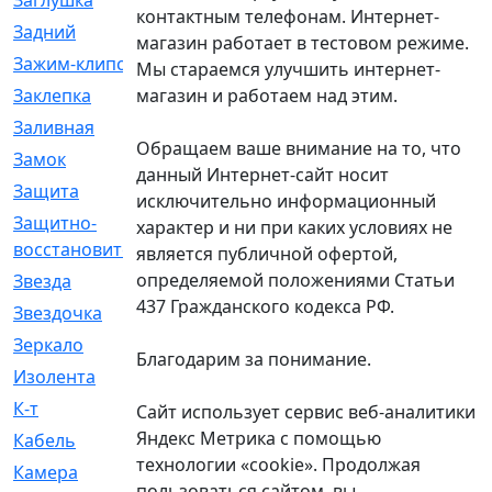
Заглушка
[21]
контактным телефонам. Интернет-
Задний
[528]
магазин работает в тестовом режиме.
Зажим-клипса
[1]
Мы стараемся улучшить интернет-
магазин и работаем над этим.
Заклепка
[1]
Заливная
[4]
Обращаем ваше внимание на то, что
Замок
[12]
данный Интернет-сайт носит
Защита
[79]
исключительно информационный
Защитно-
[4]
характер и ни при каких условиях не
восстановительный
является публичной офертой,
определяемой положениями Статьи
Звезда
[1]
437 Гражданского кодекса РФ.
Звездочка
[5]
Зеркало
[369]
Благодарим за понимание.
Изолента
[1]
К-т
[13]
Сайт использует сервис веб-аналитики
Яндекс Метрика с помощью
Кабель
[50]
технологии «cookie». Продолжая
Камера
[4]
пользоваться сайтом, вы