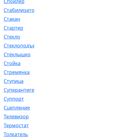
Спойлер
[29]
Стабилизатор
[596]
Стакан
[7]
Стартер
[176]
Стекло
[11]
Стеклоподъемник
[12]
Стёклышко
[20]
Стойка
[969]
Стремянка
[46]
Ступица
[775]
Суперантигель
[3]
Суппорт
[198]
Сцепление
[1]
Телевизор
[13]
Термостат
[323]
Толкатель
[4]