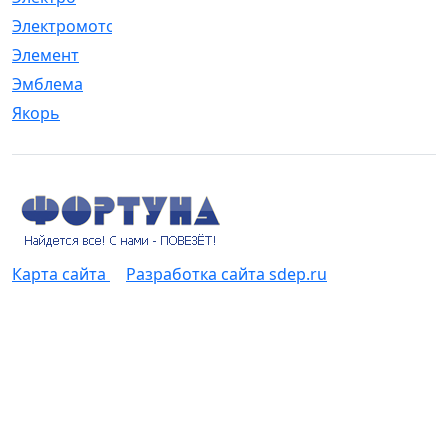
Электромотор
[1]
Элемент
[5]
Эмблема
[1]
Якорь
[4]
Карта сайта
Разработка сайта sdep.ru