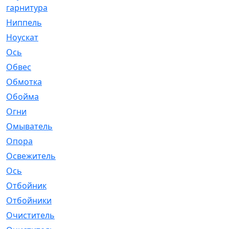
гарнитура
Ниппель
[1]
Ноускат
[53]
Оcь
[2]
Обвес
[3]
Обмотка
[4]
Обойма
[14]
Огни
[1]
Омыватель
[4]
Опора
[1]
Освежитель
[1]
Ось
[4]
Отбойник
[287]
Отбойники
[80]
Очиститель
[15]