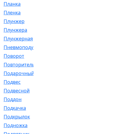
Планка
[21]
Пленка
[1]
Плунжер
[1]
Плунжера
[64]
Плунжерная
[91]
Пневмоподушка
[2]
Поворот
[12]
Повторитель
[86]
Подарочный
[3]
Подвес
[16]
Подвесной
[7]
Поддон
[18]
Подкачка
[5]
Подкрылок
[128]
Подножка
[16]