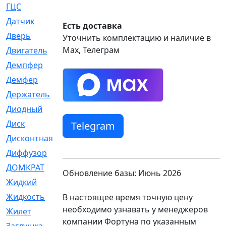
ГЦС
[74]
Датчик
[969]
Есть доставка
Дверь
[249]
Уточнить комплектацию и наличие в
Max, Телеграм
Двигатель
[64]
Демпфер
[2]
Демфер
[1]
Держатель
[5]
Диодный
[3]
Диск
[418]
Telegram
Дисконтная
[1]
Диффузор
[1]
ДОМКРАТ
[1]
Обновление базы: Июнь 2026
Жидкий
[5]
Жидкость
[80]
В настоящее время точную цену
необходимо узнавать у менеджеров
Жилет
[1]
компании Фортуна по указанным