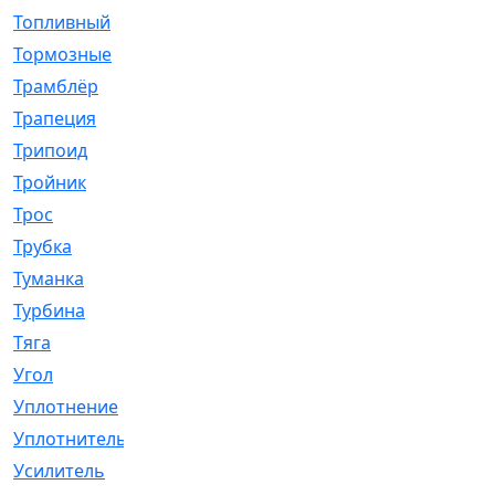
Топливный
[5]
Тормозные
[57]
Трамблёр
[54]
Трапеция
[2]
Трипоид
[16]
Тройник
[1]
Трос
[500]
Трубка
[39]
Туманка
[77]
Турбина
[69]
Тяга
[1264]
Угол
[2]
Уплотнение
[22]
Уплотнитель
[13]
Усилитель
[20]