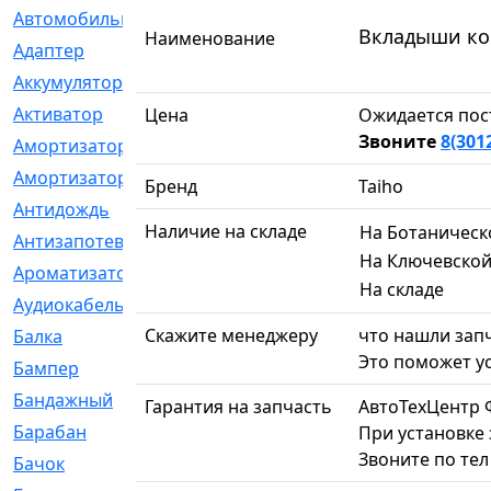
Автомобильный
[6]
Вкладыши кор
Наименование
Адаптер
[3]
Аккумулятор
[2]
Активатор
[1]
Цена
Ожидается пос
Звоните
8(301
Амортизатор
[608]
Амортизаторы
[21]
Бренд
Taiho
Антидождь
[1]
Наличие на складе
На Ботаническ
Антизапотеватель
[1]
На Ключевско
Ароматизатор
[35]
На складе
Аудиокабель
[2]
Скажите менеджеру
что нашли запч
Балка
[58]
Это поможет ус
Бампер
[137]
Бандажный
[6]
Гарантия на запчасть
АвтоТехЦентр 
Барабан
[5]
При установке 
Звоните по те
Бачок
[40]