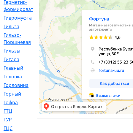
Герметик-
[3]
формирователь
Гидромуфта
[47]
Гильза
[56]
Гильзо-
[13]
Поршневая
Гильзы
[259]
Гитара
[7]
Главный
[29]
Головка
[28]
Горловина
[14]
Горный
[1]
Гофра
[86]
ГТЦ
[96]
ГУР
[34]
ГЦC
[6]