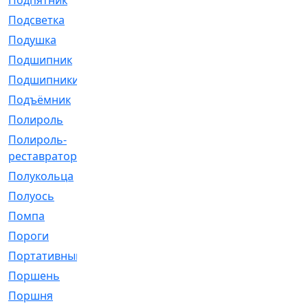
Подпятник
[1]
Подсветка
[1]
Подушка
[1540]
Подшипник
[1825]
Подшипники
[106]
Подъёмник
[1]
Полироль
[1]
Полироль-
[1]
реставратор
Полукольца
[107]
Полуось
[43]
Помпа
[537]
Пороги
[1]
Портативный
[1]
Поршень
[5]
Поршня
[833]