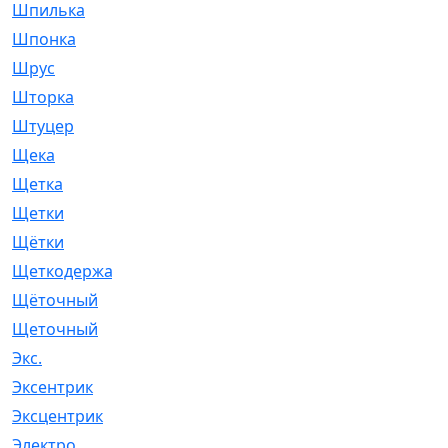
Шпилька
[215]
Шпонка
[19]
Шрус
[1107]
Шторка
[6]
Штуцер
[8]
Щека
[18]
Щетка
[31]
Щетки
[58]
Щётки
[124]
Щеткодержатель
[14]
Щёточный
[7]
Щеточный
[1]
Экс.
[4]
Эксентрик
[1]
Эксцентрик
[67]
Электро
[1]