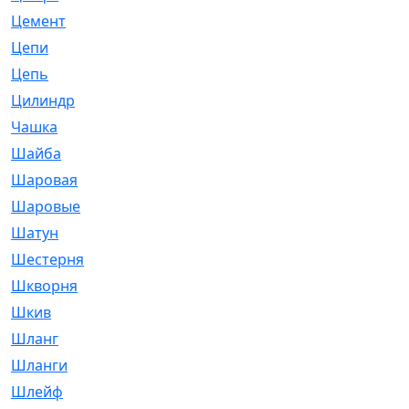
Цемент
[1]
Цепи
[314]
Цепь
[171]
Цилиндр
[55]
Чашка
[695]
Шайба
[37]
Шаровая
[900]
Шаровые
[1]
Шатун
[226]
Шестерня
[33]
Шкворня
[118]
Шкив
[129]
Шланг
[476]
Шланги
[36]
Шлейф
[70]