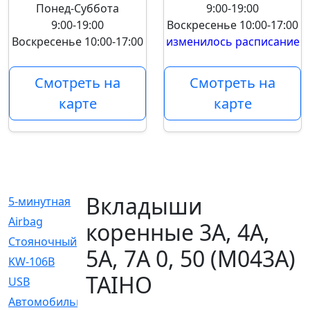
Понед-Суббота
9:00-19:00
9:00-19:00
Воскресенье
10:00-17:00
Воскресенье
10:00-17:00
изменилось расписание
Смотреть на
Смотреть на
карте
карте
Вкладыши
5-минутная
[1]
Airbag
[18]
коренные 3A, 4A,
Cтояночный
[1]
5A, 7A 0, 50 (M043A)
KW-106B
[0]
TAIHO
USB
[6]
Автомобильное
[6]