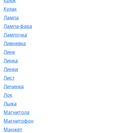
Крюк
[1]
Кулак
[9]
Лампа
[128]
Лампа-фара
[4]
Лампочка
[209]
Ливневка
[66]
Линк
[3]
Линка
[64]
Линки
[913]
Лист
[144]
Личинка
[3]
Лок
[1]
Лыжа
[23]
Магнитола
[11]
Магнитофон
[1]
Манжет
[194]