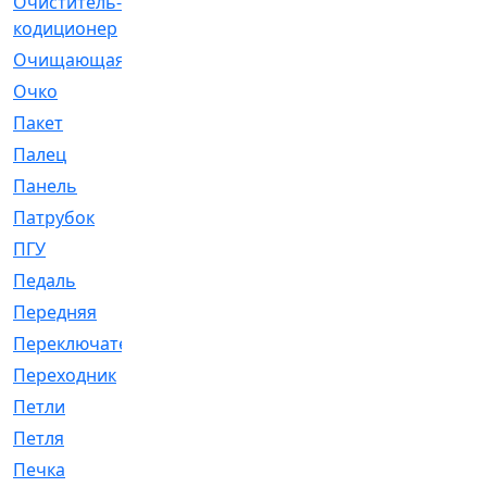
Очиститель-
[1]
кодиционер
Очищающая
[1]
Очко
[24]
Пакет
[1]
Палец
[4]
Панель
[61]
Патрубок
[248]
ПГУ
[2]
Педаль
[3]
Передняя
[22]
Переключатель
[36]
Переходник
[4]
Петли
[23]
Петля
[3]
Печка
[3]