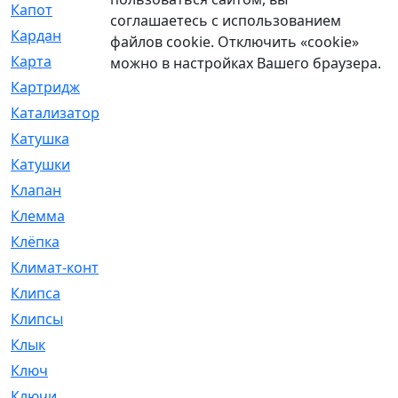
Капот
[144]
соглашаетесь с использованием
Кардан
[131]
файлов cookie. Отключить «cookie»
Карта
[2]
можно в настройках Вашего браузера.
Картридж
[250]
Катализатор
[1]
Катушка
[2]
Катушки
[291]
Клапан
[375]
Клемма
[5]
Клёпка
[2]
Климат-контроль
[3]
Клипса
[21]
Клипсы
[321]
Клык
[4]
Ключ
[2]
Ключи
[3]