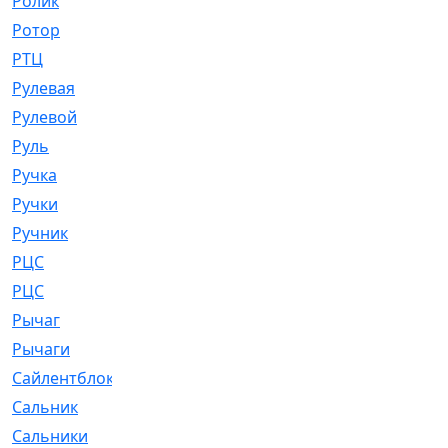
Ролик
[790]
Ротор
[2]
РТЦ
[475]
Рулевая
[974]
Рулевой
[585]
Руль
[12]
Ручка
[29]
Ручки
[3]
Ручник
[11]
РЦC
[12]
РЦС
[84]
Рычаг
[588]
Рычаги
[3]
Сайлентблок
[4208]
Сальник
[4340]
Сальники
[123]