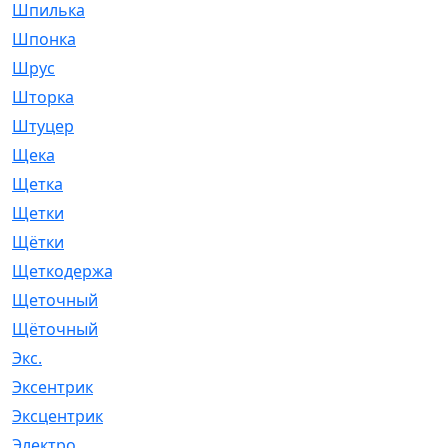
Шпилька
[215]
Шпонка
[19]
Шрус
[1107]
Шторка
[6]
Штуцер
[8]
Щека
[18]
Щетка
[31]
Щетки
[58]
Щётки
[124]
Щеткодержатель
[14]
Щеточный
[1]
Щёточный
[7]
Экс.
[4]
Эксентрик
[1]
Эксцентрик
[67]
Электро
[1]