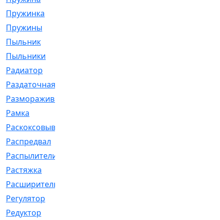
Пружинка
[1]
Пружины
[326]
Пыльник
[1202]
Пыльники
[5]
Радиатор
[916]
Раздаточная
[1]
Размораживатель
[1]
Рамка
[29]
Раскоксовывание
[4]
Распредвал
[41]
Распылители
[226]
Растяжка
[1]
Расширительный
[9]
Регулятор
[5]
Редуктор
[17]