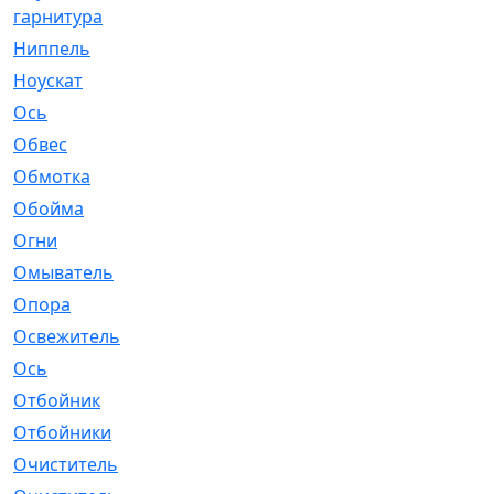
гарнитура
Ниппель
[1]
Ноускат
[53]
Оcь
[2]
Обвес
[3]
Обмотка
[4]
Обойма
[14]
Огни
[1]
Омыватель
[4]
Опора
[1]
Освежитель
[1]
Ось
[4]
Отбойник
[287]
Отбойники
[80]
Очиститель
[15]