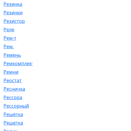
Резинка
[15]
Резинки
[6]
Резистор
[1]
Реле
[20]
Рем-т
[7]
Рем.
[2]
Ремень
[2060]
Ремкомплект
[1924]
Ремни
[21]
Реостат
[1]
Ресничка
[25]
Рессора
[51]
Рессорный
[107]
Решётка
[101]
Решетка
[21]