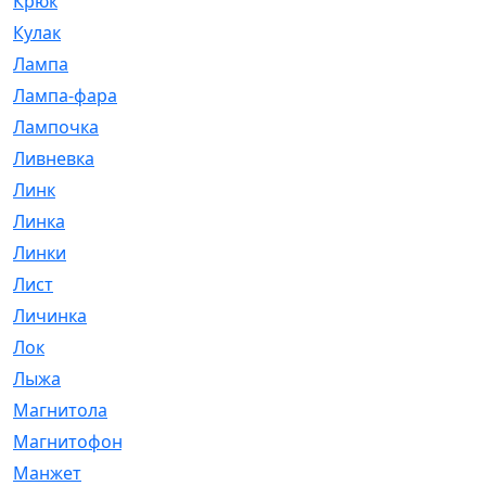
Крюк
[1]
Кулак
[9]
Лампа
[128]
Лампа-фара
[4]
Лампочка
[209]
Ливневка
[66]
Линк
[3]
Линка
[64]
Линки
[913]
Лист
[144]
Личинка
[3]
Лок
[1]
Лыжа
[23]
Магнитола
[11]
Магнитофон
[1]
Манжет
[194]