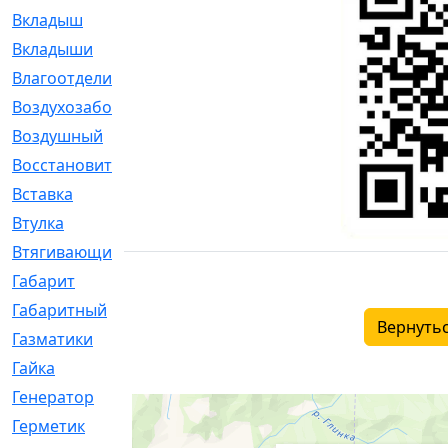
Вкладыш
[41]
Вкладыши
[1131]
Влагоотделитель
[2]
Воздухозаборник
[2]
Воздушный
[1]
Восстановительный
[1]
Вставка
[168]
Втулка
[1875]
Втягивающий
[22]
Габарит
[286]
Габаритный
[6]
Вернутьс
Газматики
[117]
Гайка
[104]
Генератор
[148]
Герметик
[15]