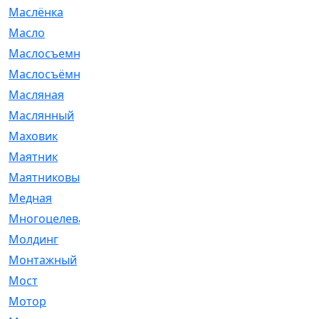
Маслёнка
[4]
Масло
[66]
Маслосъемные
[26]
Маслосъёмные
[480]
Масляная
[1]
Маслянный
[54]
Маховик
[6]
Маятник
[5]
Маятниковый
[13]
Медная
[2]
Многоцелевая
[1]
Молдинг
[14]
Монтажный
[1]
Мост
[10]
Мотор
[212]