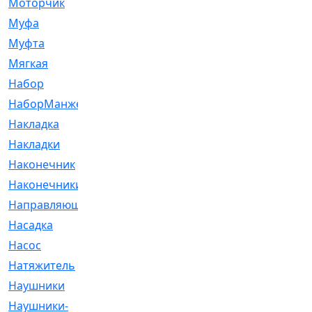
Моторчик
[6]
Муфа
[1]
Муфта
[9]
Мягкая
[3]
Набор
[6]
НаборМанжетГТЦ
[33]
Накладка
[51]
Накладки
[1]
Наконечник
[743]
Наконечники
[119]
Направляющая
[43]
Насадка
[16]
Насос
[356]
Натяжитель
[125]
Наушники
[8]
Наушники-
[2]