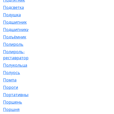
Подпятник
[1]
Подсветка
[1]
Подушка
[1540]
Подшипник
[1825]
Подшипники
[106]
Подъёмник
[1]
Полироль
[1]
Полироль-
[1]
реставратор
Полукольца
[107]
Полуось
[43]
Помпа
[537]
Пороги
[1]
Портативный
[1]
Поршень
[5]
Поршня
[833]