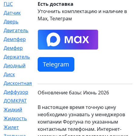
ГЦС
Есть доставка
[74]
Уточнить комплектацию и наличие в
Датчик
[969]
Max, Телеграм
Дверь
[249]
Двигатель
[64]
Демпфер
[2]
Демфер
[1]
Держатель
[5]
Telegram
Диодный
[3]
Диск
[418]
Дисконтная
[1]
Диффузор
[1]
Обновление базы: Июнь 2026
ДОМКРАТ
[1]
В настоящее время точную цену
Жидкий
[5]
необходимо узнавать у менеджеров
Жидкость
[80]
компании Фортуна по указанным
Жилет
[1]
контактным телефонам. Интернет-