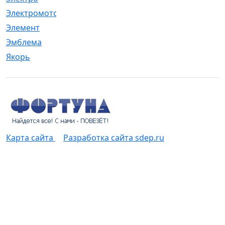
Электромотор
[1]
Элемент
[5]
Эмблема
[1]
Якорь
[4]
Карта сайта
Разработка сайта sdep.ru