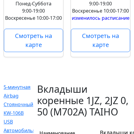
Понед-Суббота
9:00-19:00
9:00-19:00
Воскресенье
10:00-17:00
Воскресенье
10:00-17:00
изменилось расписание
Смотреть на
Смотреть на
карте
карте
Вкладыши
5-минутная
[1]
Airbag
[18]
коренные 1JZ, 2JZ 0,
Cтояночный
[1]
50 (M702A) TAIHO
KW-106B
[0]
USB
[6]
Автомобильное
[6]
Вкладыши кор
Наименование