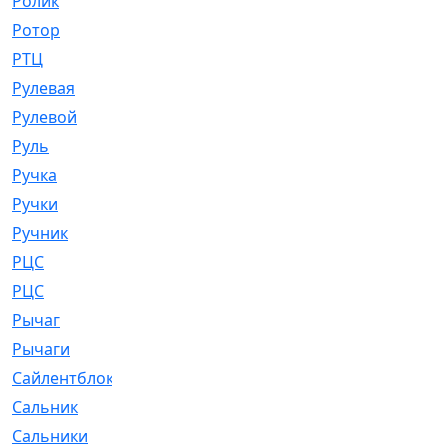
Ролик
[790]
Ротор
[2]
РТЦ
[475]
Рулевая
[974]
Рулевой
[585]
Руль
[12]
Ручка
[29]
Ручки
[3]
Ручник
[11]
РЦC
[12]
РЦС
[84]
Рычаг
[588]
Рычаги
[3]
Сайлентблок
[4208]
Сальник
[4340]
Сальники
[123]