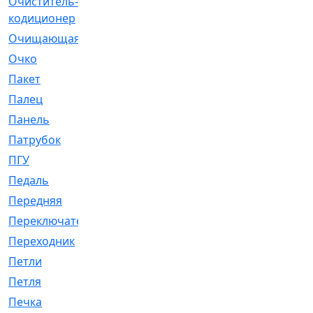
Очиститель-
[1]
кодиционер
Очищающая
[1]
Очко
[24]
Пакет
[1]
Палец
[4]
Панель
[61]
Патрубок
[248]
ПГУ
[2]
Педаль
[3]
Передняя
[22]
Переключатель
[36]
Переходник
[4]
Петли
[23]
Петля
[3]
Печка
[3]