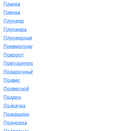
Планка
[21]
Пленка
[1]
Плунжер
[1]
Плунжера
[64]
Плунжерная
[91]
Пневмоподушка
[2]
Поворот
[12]
Повторитель
[86]
Подарочный
[3]
Подвес
[16]
Подвесной
[7]
Поддон
[18]
Подкачка
[5]
Подкрылок
[128]
Подножка
[16]