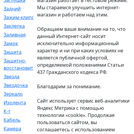
Заглушка
[21]
магазин работает в тестовом режиме.
Мы стараемся улучшить интернет-
Задний
[528]
магазин и работаем над этим.
Зажим-клипса
[1]
Заклепка
[1]
Обращаем ваше внимание на то, что
Заливная
[4]
данный Интернет-сайт носит
исключительно информационный
Замок
[12]
характер и ни при каких условиях не
Защита
[79]
является публичной офертой,
Защитно-
[4]
определяемой положениями Статьи
восстановительный
437 Гражданского кодекса РФ.
Звезда
[1]
Звездочка
[5]
Благодарим за понимание.
Зеркало
[369]
Сайт использует сервис веб-аналитики
Изолента
[1]
Яндекс Метрика с помощью
К-т
[13]
технологии «cookie». Продолжая
Кабель
[50]
пользоваться сайтом, вы
Камера
[4]
соглашаетесь с использованием