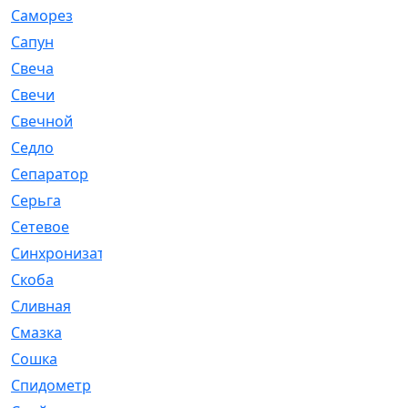
Саморез
[23]
Сапун
[33]
Свеча
[457]
Свечи
[272]
Свечной
[2]
Седло
[7]
Сепаратор
[6]
Серьга
[27]
Сетевое
[6]
Синхронизатор
[1]
Скоба
[4]
Сливная
[6]
Смазка
[24]
Сошка
[8]
Спидометр
[48]