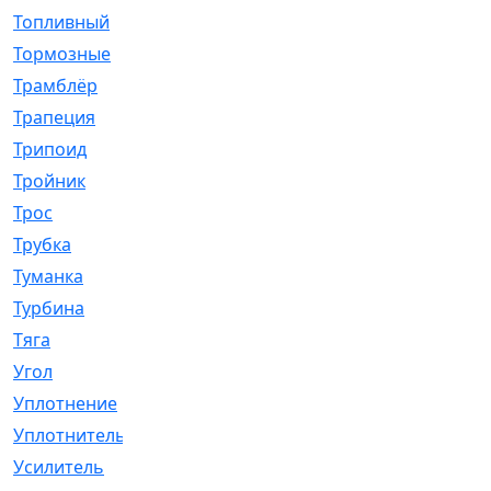
Топливный
[5]
Тормозные
[57]
Трамблёр
[54]
Трапеция
[2]
Трипоид
[16]
Тройник
[1]
Трос
[500]
Трубка
[39]
Туманка
[77]
Турбина
[69]
Тяга
[1264]
Угол
[2]
Уплотнение
[22]
Уплотнитель
[13]
Усилитель
[20]