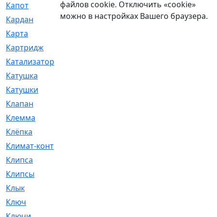
файлов cookie. Отключить «cookie»
Капот
[144]
можно в настройках Вашего браузера.
Кардан
[131]
Карта
[2]
Картридж
[250]
Катализатор
[1]
Катушка
[2]
Катушки
[291]
Клапан
[375]
Клемма
[5]
Клёпка
[2]
Климат-контроль
[3]
Клипса
[21]
Клипсы
[321]
Клык
[4]
Ключ
[2]
Ключи
[3]