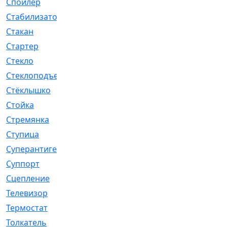
Спойлер
[29]
Стабилизатор
[596]
Стакан
[7]
Стартер
[176]
Стекло
[11]
Стеклоподъемник
[12]
Стёклышко
[20]
Стойка
[969]
Стремянка
[46]
Ступица
[775]
Суперантигель
[3]
Суппорт
[198]
Сцепление
[1]
Телевизор
[13]
Термостат
[323]
Толкатель
[4]