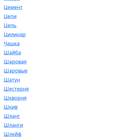
Цемент
[1]
Цепи
[314]
Цепь
[171]
Цилиндр
[55]
Чашка
[695]
Шайба
[37]
Шаровая
[900]
Шаровые
[1]
Шатун
[226]
Шестерня
[33]
Шкворня
[118]
Шкив
[129]
Шланг
[476]
Шланги
[36]
Шлейф
[70]