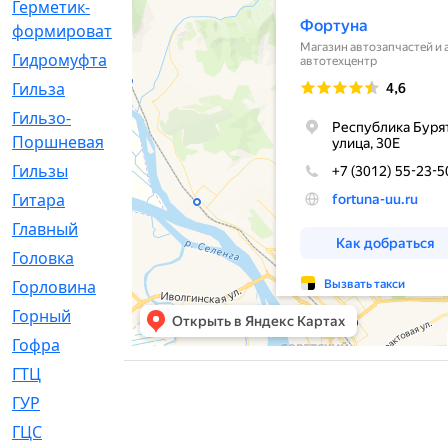
Герметик-
[3]
формирователь
Гидромуфта
[47]
Гильза
[56]
Гильзо-
[13]
Поршневая
Гильзы
[259]
Гитара
[7]
Главный
[29]
Головка
[28]
Горловина
[14]
Горный
[1]
Гофра
[86]
ГТЦ
[96]
ГУР
[34]
ГЦC
[6]