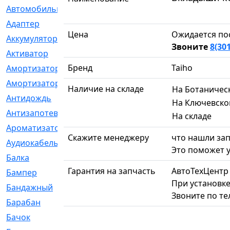
Автомобильный
[6]
Адаптер
[3]
Цена
Ожидается по
Аккумулятор
[2]
Звоните
8(30
Активатор
[1]
Бренд
Taiho
Амортизатор
[608]
Амортизаторы
[21]
Наличие на складе
На Ботаничес
Антидождь
[1]
На Ключевско
Антизапотеватель
[1]
На складе
Ароматизатор
[35]
Скажите менеджеру
что нашли зап
Аудиокабель
[2]
Это поможет у
Балка
[58]
Гарантия на запчасть
АвтоТехЦентр
Бампер
[137]
При установке
Бандажный
[6]
Звоните по т
Барабан
[5]
Бачок
[40]