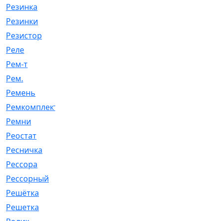
Резинка
[15]
Резинки
[6]
Резистор
[1]
Реле
[20]
Рем-т
[7]
Рем.
[2]
Ремень
[2060]
Ремкомплект
[1924]
Ремни
[21]
Реостат
[1]
Ресничка
[25]
Рессора
[51]
Рессорный
[107]
Решётка
[101]
Решетка
[21]