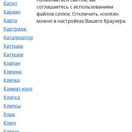
Капот
[144]
соглашаетесь с использованием
Кардан
[131]
файлов cookie. Отключить «cookie»
Карта
[2]
можно в настройках Вашего браузера.
Картридж
[250]
Катализатор
[1]
Катушка
[2]
Катушки
[291]
Клапан
[375]
Клемма
[5]
Клёпка
[2]
Климат-контроль
[3]
Клипса
[21]
Клипсы
[321]
Клык
[4]
Ключ
[2]
Ключи
[3]