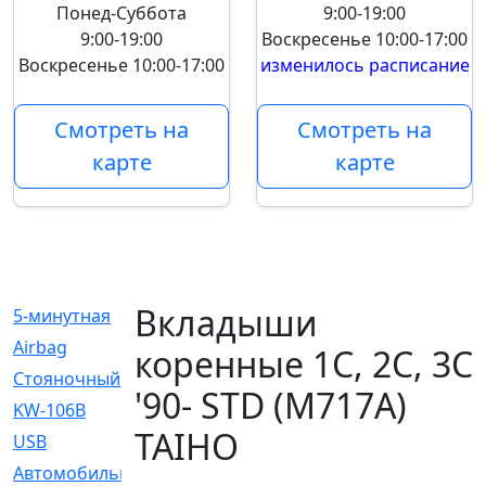
Понед-Суббота
9:00-19:00
9:00-19:00
Воскресенье
10:00-17:00
Воскресенье
10:00-17:00
изменилось расписание
Смотреть на
Смотреть на
карте
карте
Вкладыши
5-минутная
[1]
Airbag
[18]
коренные 1C, 2C, 3C
Cтояночный
[1]
'90- STD (M717A)
KW-106B
[0]
TAIHO
USB
[6]
Автомобильное
[6]