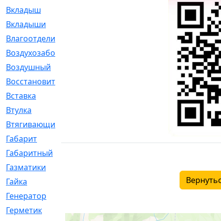
Вкладыш
[41]
Вкладыши
[1131]
Влагоотделитель
[2]
Воздухозаборник
[2]
Воздушный
[1]
Восстановительный
[1]
Вставка
[168]
Втулка
[1875]
Втягивающий
[22]
Габарит
[286]
Габаритный
[6]
Газматики
[117]
Вернутьс
Гайка
[104]
Генератор
[148]
Герметик
[15]