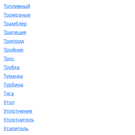
Топливный
[5]
Тормозные
[57]
Трамблёр
[54]
Трапеция
[2]
Трипоид
[16]
Тройник
[1]
Трос
[500]
Трубка
[39]
Туманка
[77]
Турбина
[69]
Тяга
[1264]
Угол
[2]
Уплотнение
[22]
Уплотнитель
[13]
Усилитель
[20]