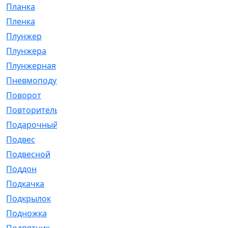
Планка
[21]
Пленка
[1]
Плунжер
[1]
Плунжера
[64]
Плунжерная
[91]
Пневмоподушка
[2]
Поворот
[12]
Повторитель
[86]
Подарочный
[3]
Подвес
[16]
Подвесной
[7]
Поддон
[18]
Подкачка
[5]
Подкрылок
[128]
Подножка
[16]