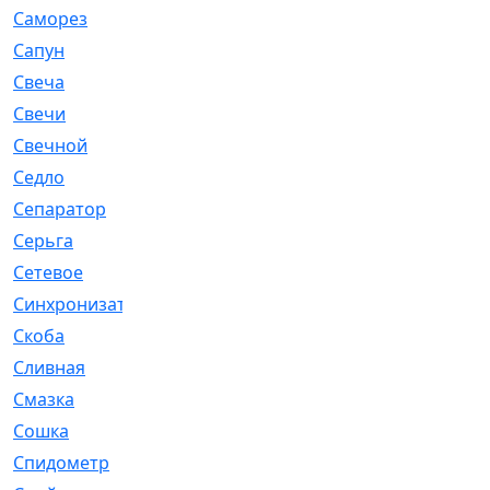
Саморез
[23]
Сапун
[33]
Свеча
[457]
Свечи
[272]
Свечной
[2]
Седло
[7]
Сепаратор
[6]
Серьга
[27]
Сетевое
[6]
Синхронизатор
[1]
Скоба
[4]
Сливная
[6]
Смазка
[24]
Сошка
[8]
Спидометр
[48]