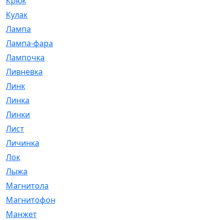
Крюк
[1]
Кулак
[9]
Лампа
[128]
Лампа-фара
[4]
Лампочка
[209]
Ливневка
[66]
Линк
[3]
Линка
[64]
Линки
[913]
Лист
[144]
Личинка
[3]
Лок
[1]
Лыжа
[23]
Магнитола
[11]
Магнитофон
[1]
Манжет
[194]