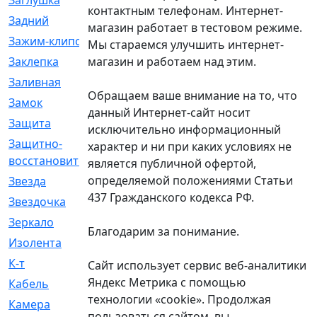
Заглушка
[21]
контактным телефонам. Интернет-
Задний
[528]
магазин работает в тестовом режиме.
Зажим-клипса
[1]
Мы стараемся улучшить интернет-
магазин и работаем над этим.
Заклепка
[1]
Заливная
[4]
Обращаем ваше внимание на то, что
Замок
[12]
данный Интернет-сайт носит
Защита
[79]
исключительно информационный
Защитно-
[4]
характер и ни при каких условиях не
восстановительный
является публичной офертой,
определяемой положениями Статьи
Звезда
[1]
437 Гражданского кодекса РФ.
Звездочка
[5]
Зеркало
[369]
Благодарим за понимание.
Изолента
[1]
К-т
[13]
Сайт использует сервис веб-аналитики
Яндекс Метрика с помощью
Кабель
[50]
технологии «cookie». Продолжая
Камера
[4]
пользоваться сайтом, вы