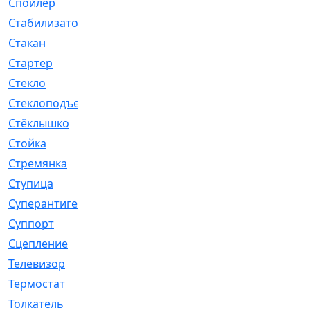
Спойлер
[29]
Стабилизатор
[596]
Стакан
[7]
Стартер
[176]
Стекло
[11]
Стеклоподъемник
[12]
Стёклышко
[20]
Стойка
[969]
Стремянка
[46]
Ступица
[775]
Суперантигель
[3]
Суппорт
[198]
Сцепление
[1]
Телевизор
[13]
Термостат
[323]
Толкатель
[4]