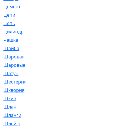
Цемент
[1]
Цепи
[314]
Цепь
[171]
Цилиндр
[55]
Чашка
[695]
Шайба
[37]
Шаровая
[900]
Шаровые
[1]
Шатун
[226]
Шестерня
[33]
Шкворня
[118]
Шкив
[129]
Шланг
[476]
Шланги
[36]
Шлейф
[70]