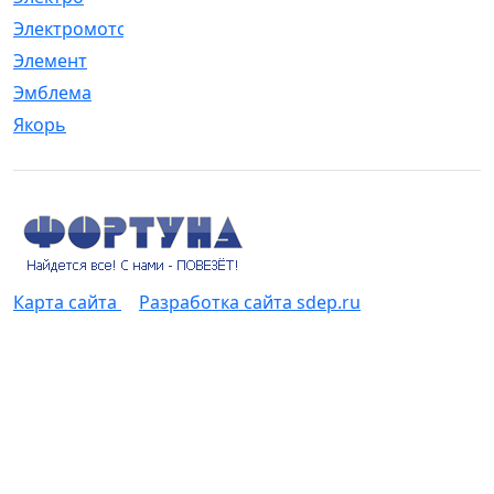
Электромотор
[1]
Элемент
[5]
Эмблема
[1]
Якорь
[4]
Карта сайта
Разработка сайта sdep.ru