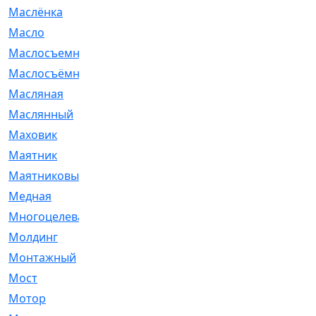
Маслёнка
[4]
Масло
[66]
Маслосъемные
[26]
Маслосъёмные
[480]
Масляная
[1]
Маслянный
[54]
Маховик
[6]
Маятник
[5]
Маятниковый
[13]
Медная
[2]
Многоцелевая
[1]
Молдинг
[14]
Монтажный
[1]
Мост
[10]
Мотор
[212]