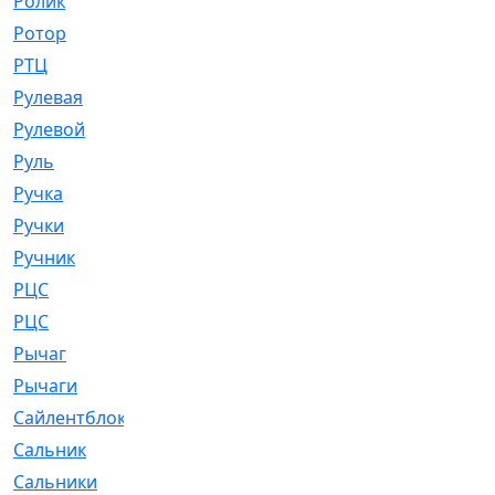
Ролик
[790]
Ротор
[2]
РТЦ
[475]
Рулевая
[974]
Рулевой
[585]
Руль
[12]
Ручка
[29]
Ручки
[3]
Ручник
[11]
РЦC
[12]
РЦС
[84]
Рычаг
[588]
Рычаги
[3]
Сайлентблок
[4208]
Сальник
[4340]
Сальники
[123]