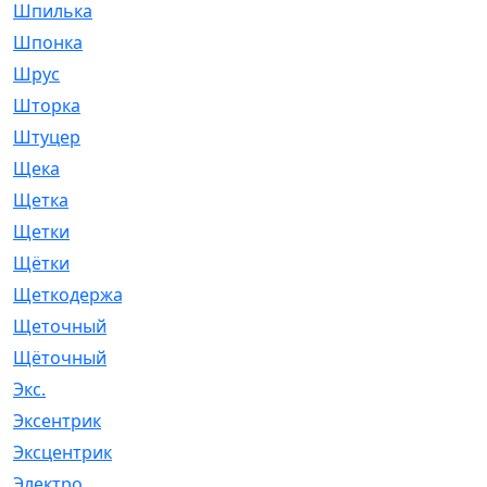
Шпилька
[215]
Шпонка
[19]
Шрус
[1107]
Шторка
[6]
Штуцер
[8]
Щека
[18]
Щетка
[31]
Щетки
[58]
Щётки
[124]
Щеткодержатель
[14]
Щеточный
[1]
Щёточный
[7]
Экс.
[4]
Эксентрик
[1]
Эксцентрик
[67]
Электро
[1]