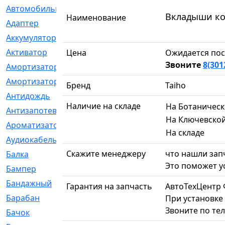
Автомобильный
[6]
Вкладыши кор
Наименование
Адаптер
[3]
Аккумулятор
[2]
Активатор
[1]
Цена
Ожидается пос
Звоните
8(301
Амортизатор
[608]
Амортизаторы
[21]
Бренд
Taiho
Антидождь
[1]
Наличие на складе
На Ботаничес
Антизапотеватель
[1]
На Ключевско
Ароматизатор
[35]
На складе
Аудиокабель
[2]
Скажите менеджеру
что нашли запч
Балка
[58]
Это поможет у
Бампер
[137]
Бандажный
[6]
Гарантия на запчасть
АвтоТехЦентр 
Барабан
[5]
При установке 
Звоните по те
Бачок
[40]