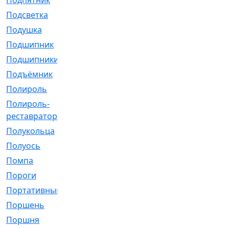
Подпятник
[1]
Подсветка
[1]
Подушка
[1540]
Подшипник
[1825]
Подшипники
[106]
Подъёмник
[1]
Полироль
[1]
Полироль-
[1]
реставратор
Полукольца
[107]
Полуось
[43]
Помпа
[537]
Пороги
[1]
Портативный
[1]
Поршень
[5]
Поршня
[833]