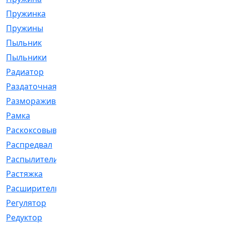
Пружинка
[1]
Пружины
[326]
Пыльник
[1202]
Пыльники
[5]
Радиатор
[916]
Раздаточная
[1]
Размораживатель
[1]
Рамка
[29]
Раскоксовывание
[4]
Распредвал
[41]
Распылители
[226]
Растяжка
[1]
Расширительный
[9]
Регулятор
[5]
Редуктор
[17]