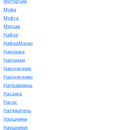
Моторчик
[6]
Муфа
[1]
Муфта
[9]
Мягкая
[3]
Набор
[6]
НаборМанжетГТЦ
[33]
Накладка
[51]
Накладки
[1]
Наконечник
[743]
Наконечники
[119]
Направляющая
[43]
Насадка
[16]
Насос
[356]
Натяжитель
[125]
Наушники
[8]
Наушники-
[2]