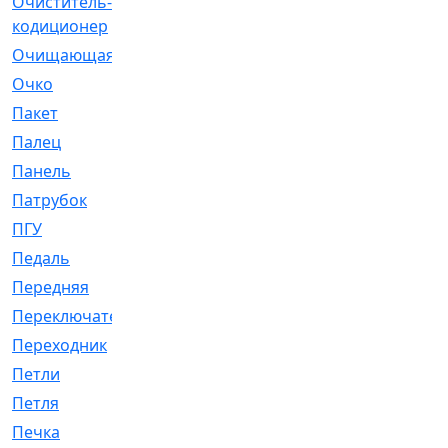
Очиститель-
[1]
кодиционер
Очищающая
[1]
Очко
[24]
Пакет
[1]
Палец
[4]
Панель
[61]
Патрубок
[248]
ПГУ
[2]
Педаль
[3]
Передняя
[22]
Переключатель
[36]
Переходник
[4]
Петли
[23]
Петля
[3]
Печка
[3]