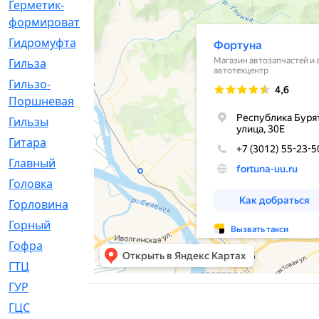
Герметик-
[3]
формирователь
Гидромуфта
[47]
Гильза
[56]
Гильзо-
[13]
Поршневая
Гильзы
[259]
Гитара
[7]
Главный
[29]
Головка
[28]
Горловина
[14]
Горный
[1]
Гофра
[86]
ГТЦ
[96]
ГУР
[34]
ГЦC
[6]