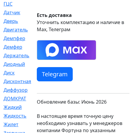
ГЦС
[74]
Датчик
[969]
Есть доставка
Дверь
[249]
Уточнить комплектацию и наличие в
Max, Телеграм
Двигатель
[64]
Демпфер
[2]
Демфер
[1]
Держатель
[5]
Диодный
[3]
Диск
[418]
Telegram
Дисконтная
[1]
Диффузор
[1]
ДОМКРАТ
[1]
Обновление базы: Июнь 2026
Жидкий
[5]
Жидкость
[80]
В настоящее время точную цену
необходимо узнавать у менеджеров
Жилет
[1]
компании Фортуна по указанным