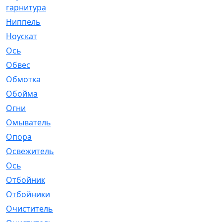
гарнитура
Ниппель
[1]
Ноускат
[53]
Оcь
[2]
Обвес
[3]
Обмотка
[4]
Обойма
[14]
Огни
[1]
Омыватель
[4]
Опора
[1]
Освежитель
[1]
Ось
[4]
Отбойник
[287]
Отбойники
[80]
Очиститель
[15]