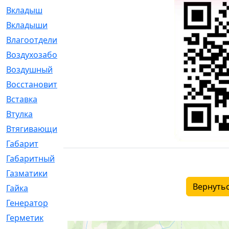
Вкладыш
[41]
Вкладыши
[1131]
Влагоотделитель
[2]
Воздухозаборник
[2]
Воздушный
[1]
Восстановительный
[1]
Вставка
[168]
Втулка
[1875]
Втягивающий
[22]
Габарит
[286]
Габаритный
[6]
Газматики
[117]
Вернутьс
Гайка
[104]
Генератор
[148]
Герметик
[15]