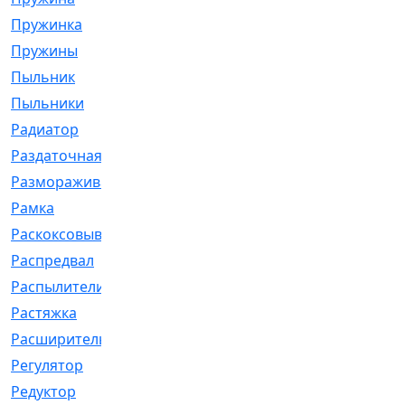
Пружинка
[1]
Пружины
[326]
Пыльник
[1202]
Пыльники
[5]
Радиатор
[916]
Раздаточная
[1]
Размораживатель
[1]
Рамка
[29]
Раскоксовывание
[4]
Распредвал
[41]
Распылители
[226]
Растяжка
[1]
Расширительный
[9]
Регулятор
[5]
Редуктор
[17]