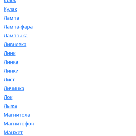
Крюк
[1]
Кулак
[9]
Лампа
[128]
Лампа-фара
[4]
Лампочка
[209]
Ливневка
[66]
Линк
[3]
Линка
[64]
Линки
[913]
Лист
[144]
Личинка
[3]
Лок
[1]
Лыжа
[23]
Магнитола
[11]
Магнитофон
[1]
Манжет
[194]