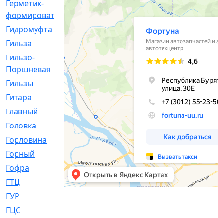
Герметик-
[3]
формирователь
Гидромуфта
[47]
Гильза
[56]
Гильзо-
[13]
Поршневая
Гильзы
[259]
Гитара
[7]
Главный
[29]
Головка
[28]
Горловина
[14]
Горный
[1]
Гофра
[86]
ГТЦ
[96]
ГУР
[34]
ГЦC
[6]