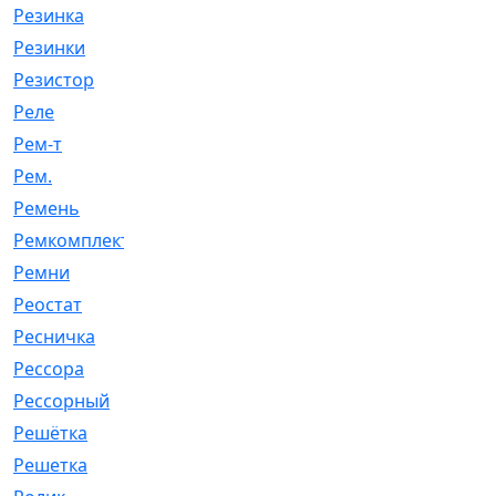
Резинка
[15]
Резинки
[6]
Резистор
[1]
Реле
[20]
Рем-т
[7]
Рем.
[2]
Ремень
[2060]
Ремкомплект
[1924]
Ремни
[21]
Реостат
[1]
Ресничка
[25]
Рессора
[51]
Рессорный
[107]
Решётка
[101]
Решетка
[21]