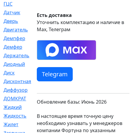
ГЦС
[74]
Датчик
[969]
Есть доставка
Дверь
[249]
Уточнить комплектацию и наличие в
Max, Телеграм
Двигатель
[64]
Демпфер
[2]
Демфер
[1]
Держатель
[5]
Диодный
[3]
Диск
[418]
Telegram
Дисконтная
[1]
Диффузор
[1]
ДОМКРАТ
[1]
Обновление базы: Июнь 2026
Жидкий
[5]
Жидкость
[80]
В настоящее время точную цену
необходимо узнавать у менеджеров
Жилет
[1]
компании Фортуна по указанным