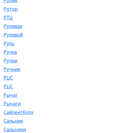
Ролик
[790]
Ротор
[2]
РТЦ
[475]
Рулевая
[974]
Рулевой
[585]
Руль
[12]
Ручка
[29]
Ручки
[3]
Ручник
[11]
РЦC
[12]
РЦС
[84]
Рычаг
[588]
Рычаги
[3]
Сайлентблок
[4208]
Сальник
[4340]
Сальники
[123]