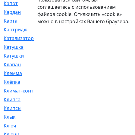
Капот
[144]
соглашаетесь с использованием
Кардан
[131]
файлов cookie. Отключить «cookie»
Карта
[2]
можно в настройках Вашего браузера.
Картридж
[250]
Катализатор
[1]
Катушка
[2]
Катушки
[291]
Клапан
[375]
Клемма
[5]
Клёпка
[2]
Климат-контроль
[3]
Клипса
[21]
Клипсы
[321]
Клык
[4]
Ключ
[2]
Ключи
[3]