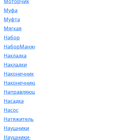
Моторчик
[6]
Муфа
[1]
Муфта
[9]
Мягкая
[3]
Набор
[6]
НаборМанжетГТЦ
[33]
Накладка
[51]
Накладки
[1]
Наконечник
[743]
Наконечники
[119]
Направляющая
[43]
Насадка
[16]
Насос
[356]
Натяжитель
[125]
Наушники
[8]
Наушники-
[2]