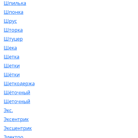
Шпилька
[215]
Шпонка
[19]
Шрус
[1107]
Шторка
[6]
Штуцер
[8]
Щека
[18]
Щетка
[31]
Щетки
[58]
Щётки
[124]
Щеткодержатель
[14]
Щёточный
[7]
Щеточный
[1]
Экс.
[4]
Эксентрик
[1]
Эксцентрик
[67]
Электро
[1]