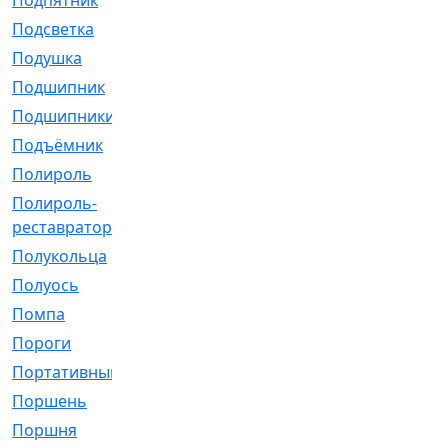
Подпятник
[1]
Подсветка
[1]
Подушка
[1540]
Подшипник
[1825]
Подшипники
[106]
Подъёмник
[1]
Полироль
[1]
Полироль-
[1]
реставратор
Полукольца
[107]
Полуось
[43]
Помпа
[537]
Пороги
[1]
Портативный
[1]
Поршень
[5]
Поршня
[833]