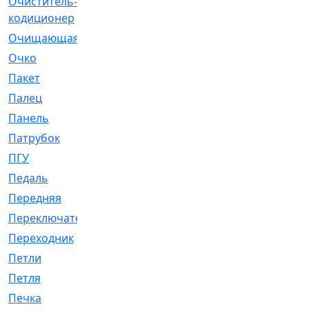
Очиститель-
[1]
кодиционер
Очищающая
[1]
Очко
[24]
Пакет
[1]
Палец
[4]
Панель
[61]
Патрубок
[248]
ПГУ
[2]
Педаль
[3]
Передняя
[22]
Переключатель
[36]
Переходник
[4]
Петли
[23]
Петля
[3]
Печка
[3]