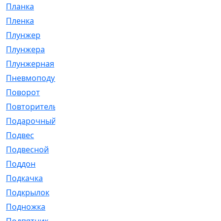
Планка
[21]
Пленка
[1]
Плунжер
[1]
Плунжера
[64]
Плунжерная
[91]
Пневмоподушка
[2]
Поворот
[12]
Повторитель
[86]
Подарочный
[3]
Подвес
[16]
Подвесной
[7]
Поддон
[18]
Подкачка
[5]
Подкрылок
[128]
Подножка
[16]