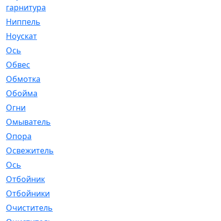
гарнитура
Ниппель
[1]
Ноускат
[53]
Оcь
[2]
Обвес
[3]
Обмотка
[4]
Обойма
[14]
Огни
[1]
Омыватель
[4]
Опора
[1]
Освежитель
[1]
Ось
[4]
Отбойник
[287]
Отбойники
[80]
Очиститель
[15]