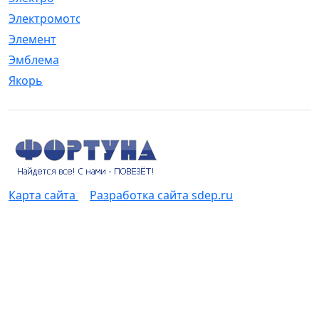
Электромотор
[1]
Элемент
[5]
Эмблема
[1]
Якорь
[4]
Карта сайта
Разработка сайта sdep.ru