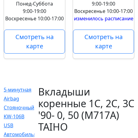
Понед-Суббота
9:00-19:00
9:00-19:00
Воскресенье
10:00-17:00
Воскресенье
10:00-17:00
изменилось расписание
Смотреть на
Смотреть на
карте
карте
Вкладыши
5-минутная
[1]
Airbag
[18]
коренные 1C, 2C, 3C
Cтояночный
[1]
'90- 0, 50 (M717A)
KW-106B
[0]
TAIHO
USB
[6]
Автомобильное
[6]