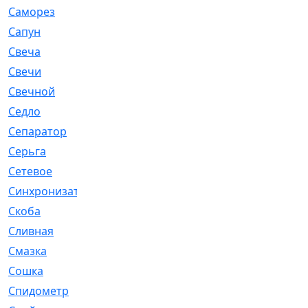
Саморез
[23]
Сапун
[33]
Свеча
[457]
Свечи
[272]
Свечной
[2]
Седло
[7]
Сепаратор
[6]
Серьга
[27]
Сетевое
[6]
Синхронизатор
[1]
Скоба
[4]
Сливная
[6]
Смазка
[24]
Сошка
[8]
Спидометр
[48]