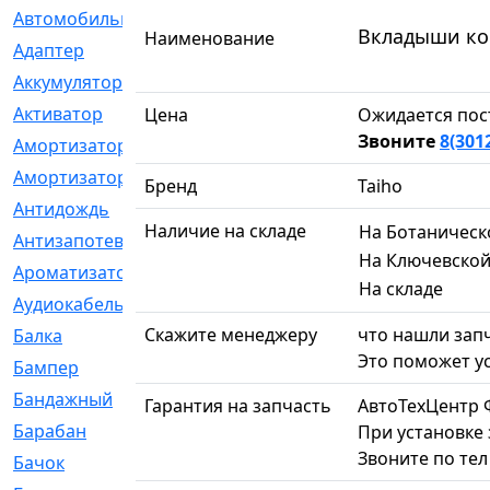
Автомобильный
[6]
Вкладыши коре
Наименование
Адаптер
[3]
Аккумулятор
[2]
Активатор
[1]
Цена
Ожидается пос
Звоните
8(301
Амортизатор
[608]
Амортизаторы
[21]
Бренд
Taiho
Антидождь
[1]
Наличие на складе
На Ботаническ
Антизапотеватель
[1]
На Ключевско
Ароматизатор
[35]
На складе
Аудиокабель
[2]
Скажите менеджеру
что нашли запч
Балка
[58]
Это поможет ус
Бампер
[137]
Бандажный
[6]
Гарантия на запчасть
АвтоТехЦентр 
Барабан
[5]
При установке 
Звоните по те
Бачок
[40]