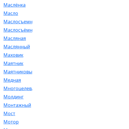
Маслёнка
[4]
Масло
[66]
Маслосъемные
[26]
Маслосъёмные
[480]
Масляная
[1]
Маслянный
[54]
Маховик
[6]
Маятник
[5]
Маятниковый
[13]
Медная
[2]
Многоцелевая
[1]
Молдинг
[14]
Монтажный
[1]
Мост
[10]
Мотор
[212]