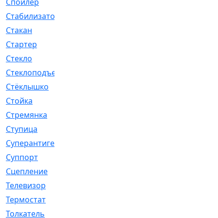
Спойлер
[29]
Стабилизатор
[596]
Стакан
[7]
Стартер
[176]
Стекло
[11]
Стеклоподъемник
[12]
Стёклышко
[20]
Стойка
[969]
Стремянка
[46]
Ступица
[775]
Суперантигель
[3]
Суппорт
[198]
Сцепление
[1]
Телевизор
[13]
Термостат
[323]
Толкатель
[4]