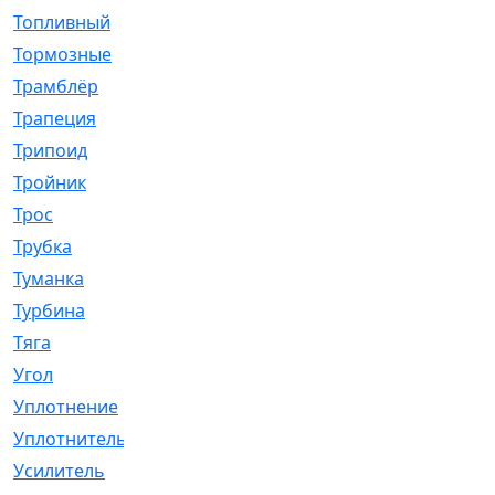
Топливный
[5]
Тормозные
[57]
Трамблёр
[54]
Трапеция
[2]
Трипоид
[16]
Тройник
[1]
Трос
[500]
Трубка
[39]
Туманка
[77]
Турбина
[69]
Тяга
[1264]
Угол
[2]
Уплотнение
[22]
Уплотнитель
[13]
Усилитель
[20]