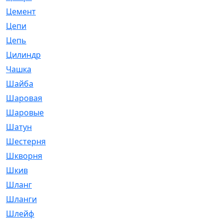
Цемент
[1]
Цепи
[314]
Цепь
[171]
Цилиндр
[55]
Чашка
[695]
Шайба
[37]
Шаровая
[900]
Шаровые
[1]
Шатун
[226]
Шестерня
[33]
Шкворня
[118]
Шкив
[129]
Шланг
[476]
Шланги
[36]
Шлейф
[70]