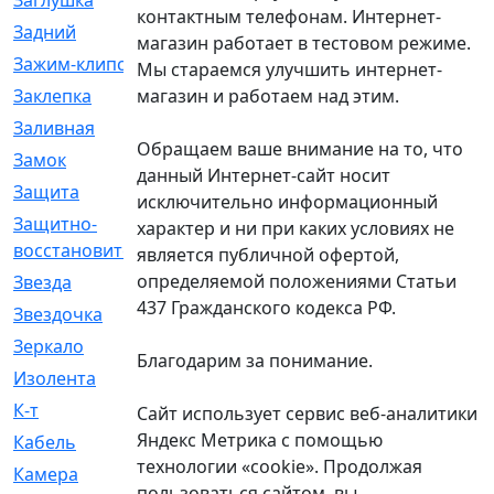
Заглушка
[21]
контактным телефонам. Интернет-
Задний
[528]
магазин работает в тестовом режиме.
Зажим-клипса
[1]
Мы стараемся улучшить интернет-
магазин и работаем над этим.
Заклепка
[1]
Заливная
[4]
Обращаем ваше внимание на то, что
Замок
[12]
данный Интернет-сайт носит
Защита
[79]
исключительно информационный
Защитно-
[4]
характер и ни при каких условиях не
восстановительный
является публичной офертой,
определяемой положениями Статьи
Звезда
[1]
437 Гражданского кодекса РФ.
Звездочка
[5]
Зеркало
[369]
Благодарим за понимание.
Изолента
[1]
К-т
[13]
Сайт использует сервис веб-аналитики
Яндекс Метрика с помощью
Кабель
[50]
технологии «cookie». Продолжая
Камера
[4]
пользоваться сайтом, вы