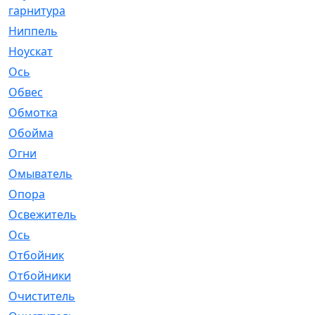
гарнитура
Ниппель
[1]
Ноускат
[53]
Оcь
[2]
Обвес
[3]
Обмотка
[4]
Обойма
[14]
Огни
[1]
Омыватель
[4]
Опора
[1]
Освежитель
[1]
Ось
[4]
Отбойник
[287]
Отбойники
[80]
Очиститель
[15]