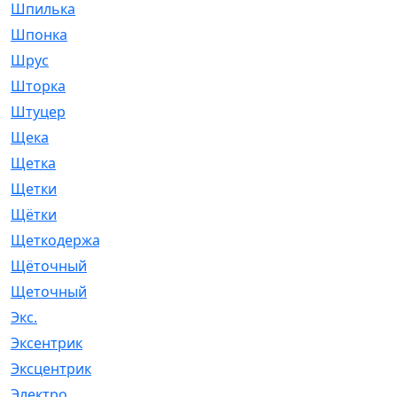
Шпилька
[215]
Шпонка
[19]
Шрус
[1107]
Шторка
[6]
Штуцер
[8]
Щека
[18]
Щетка
[31]
Щетки
[58]
Щётки
[124]
Щеткодержатель
[14]
Щёточный
[7]
Щеточный
[1]
Экс.
[4]
Эксентрик
[1]
Эксцентрик
[67]
Электро
[1]