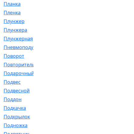
Планка
[21]
Пленка
[1]
Плунжер
[1]
Плунжера
[64]
Плунжерная
[91]
Пневмоподушка
[2]
Поворот
[12]
Повторитель
[86]
Подарочный
[3]
Подвес
[16]
Подвесной
[7]
Поддон
[18]
Подкачка
[5]
Подкрылок
[128]
Подножка
[16]