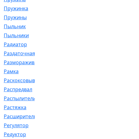
Пружинка
[1]
Пружины
[326]
Пыльник
[1202]
Пыльники
[5]
Радиатор
[916]
Раздаточная
[1]
Размораживатель
[1]
Рамка
[29]
Раскоксовывание
[4]
Распредвал
[41]
Распылители
[226]
Растяжка
[1]
Расширительный
[9]
Регулятор
[5]
Редуктор
[17]