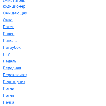
Очиститель-
[1]
кодиционер
Очищающая
[1]
Очко
[24]
Пакет
[1]
Палец
[4]
Панель
[61]
Патрубок
[248]
ПГУ
[2]
Педаль
[3]
Передняя
[22]
Переключатель
[36]
Переходник
[4]
Петли
[23]
Петля
[3]
Печка
[3]