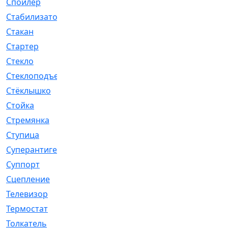
Спойлер
[29]
Стабилизатор
[596]
Стакан
[7]
Стартер
[176]
Стекло
[11]
Стеклоподъемник
[12]
Стёклышко
[20]
Стойка
[969]
Стремянка
[46]
Ступица
[775]
Суперантигель
[3]
Суппорт
[198]
Сцепление
[1]
Телевизор
[13]
Термостат
[323]
Толкатель
[4]