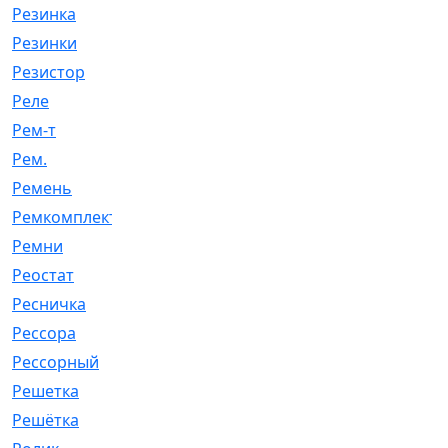
Резинка
[15]
Резинки
[6]
Резистор
[1]
Реле
[20]
Рем-т
[7]
Рем.
[2]
Ремень
[2060]
Ремкомплект
[1924]
Ремни
[21]
Реостат
[1]
Ресничка
[25]
Рессора
[51]
Рессорный
[107]
Решетка
[21]
Решётка
[101]