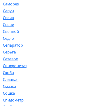
Саморез
[23]
Сапун
[33]
Свеча
[457]
Свечи
[272]
Свечной
[2]
Седло
[7]
Сепаратор
[6]
Серьга
[27]
Сетевое
[6]
Синхронизатор
[1]
Скоба
[4]
Сливная
[6]
Смазка
[24]
Сошка
[8]
Спидометр
[48]