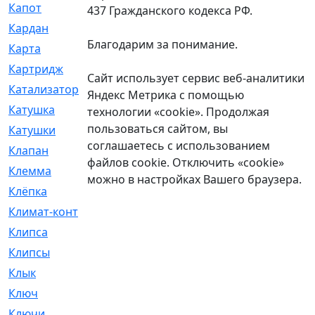
Капот
[144]
437 Гражданского кодекса РФ.
Кардан
[131]
Благодарим за понимание.
Карта
[2]
Картридж
[250]
Сайт использует сервис веб-аналитики
Катализатор
[1]
Яндекс Метрика с помощью
Катушка
[2]
технологии «cookie». Продолжая
пользоваться сайтом, вы
Катушки
[291]
соглашаетесь с использованием
Клапан
[375]
файлов cookie. Отключить «cookie»
Клемма
[5]
можно в настройках Вашего браузера.
Клёпка
[2]
Климат-контроль
[3]
Клипса
[21]
Клипсы
[321]
Клык
[4]
Ключ
[2]
Ключи
[3]