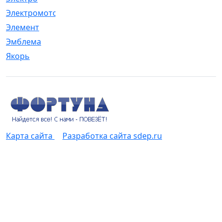
Электромотор
[1]
Элемент
[5]
Эмблема
[1]
Якорь
[4]
Карта сайта
Разработка сайта sdep.ru