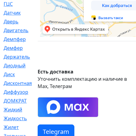
ГЦС
[74]
Датчик
[969]
Дверь
[249]
Двигатель
[64]
Демпфер
[2]
Демфер
[1]
Держатель
[5]
Диодный
[3]
Есть доставка
Диск
[418]
Уточнить комплектацию и наличие в
Дисконтная
[1]
Max, Телеграм
Диффузор
[1]
ДОМКРАТ
[1]
Жидкий
[5]
Жидкость
[80]
Жилет
[1]
Telegram