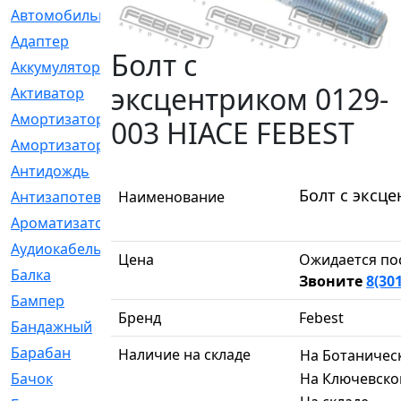
Автомобильный
[6]
Адаптер
[3]
Болт с
Аккумулятор
[2]
эксцентриком 0129-
Активатор
[1]
Амортизатор
[608]
003 HIACE FEBEST
Амортизаторы
[21]
Антидождь
[1]
Болт с эксц
Наименование
Антизапотеватель
[1]
Ароматизатор
[35]
Аудиокабель
[2]
Цена
Ожидается по
Балка
[58]
Звоните
8(30
Бампер
[137]
Бренд
Febest
Бандажный
[6]
Барабан
[5]
Наличие на складе
На Ботаничес
На Ключевско
Бачок
[40]