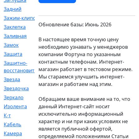
Заглушка
[21]
Задний
[528]
Зажим-клипса
[1]
Обновление базы: Июнь 2026
Заклепка
[1]
Заливная
[4]
В настоящее время точную цену
Замок
[12]
необходимо узнавать у менеджеров
Защита
[79]
компании Фортуна по указанным
контактным телефонам. Интернет-
Защитно-
[4]
магазин работает в тестовом режиме.
восстановительный
Мы стараемся улучшить интернет-
Звезда
[1]
магазин и работаем над этим.
Звездочка
[5]
Зеркало
[369]
Обращаем ваше внимание на то, что
данный Интернет-сайт носит
Изолента
[1]
исключительно информационный
К-т
[13]
характер и ни при каких условиях не
Кабель
[50]
является публичной офертой,
Камера
[4]
определяемой положениями Статьи