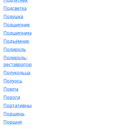
Подпятник
[1]
Подсветка
[1]
Подушка
[1540]
Подшипник
[1825]
Подшипники
[106]
Подъёмник
[1]
Полироль
[1]
Полироль-
[1]
реставратор
Полукольца
[107]
Полуось
[43]
Помпа
[537]
Пороги
[1]
Портативный
[1]
Поршень
[5]
Поршня
[833]