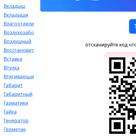
Вкладыш
[41]
Вкладыши
[1131]
Влагоотделитель
[2]
Воздухозаборник
[2]
Воздушный
[1]
отсканируйте код чт
Восстановительный
[1]
Вставка
[168]
Втулка
[1875]
Втягивающий
[22]
Габарит
[286]
Габаритный
[6]
Газматики
[117]
Гайка
[104]
Генератор
[148]
Герметик
[15]