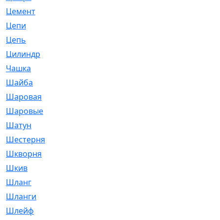
Цемент
[1]
Цепи
[314]
Цепь
[171]
Цилиндр
[55]
Чашка
[695]
Шайба
[37]
Шаровая
[900]
Шаровые
[1]
Шатун
[226]
Шестерня
[33]
Шкворня
[118]
Шкив
[129]
Шланг
[476]
Шланги
[36]
Шлейф
[70]