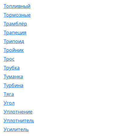
Топливный
[5]
Тормозные
[57]
Трамблёр
[54]
Трапеция
[2]
Трипоид
[16]
Тройник
[1]
Трос
[500]
Трубка
[39]
Туманка
[77]
Турбина
[69]
Тяга
[1264]
Угол
[2]
Уплотнение
[22]
Уплотнитель
[13]
Усилитель
[20]