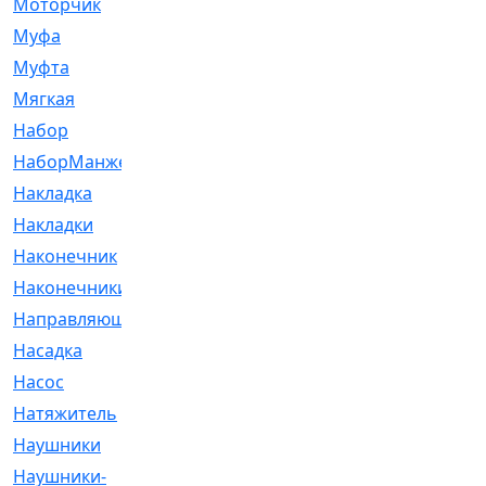
Моторчик
[6]
Муфа
[1]
Муфта
[9]
Мягкая
[3]
Набор
[6]
НаборМанжетГТЦ
[33]
Накладка
[51]
Накладки
[1]
Наконечник
[743]
Наконечники
[119]
Направляющая
[43]
Насадка
[16]
Насос
[356]
Натяжитель
[125]
Наушники
[8]
Наушники-
[2]