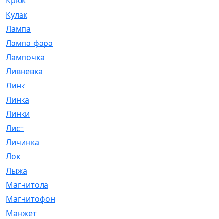
Крюк
[1]
Кулак
[9]
Лампа
[128]
Лампа-фара
[4]
Лампочка
[209]
Ливневка
[66]
Линк
[3]
Линка
[64]
Линки
[913]
Лист
[144]
Личинка
[3]
Лок
[1]
Лыжа
[23]
Магнитола
[11]
Магнитофон
[1]
Манжет
[194]