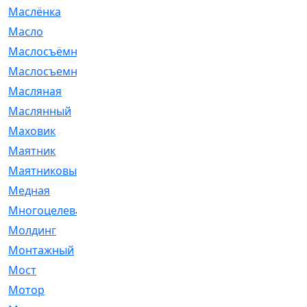
Маслёнка
[4]
Масло
[66]
Маслосъёмные
[480]
Маслосъемные
[26]
Масляная
[1]
Маслянный
[54]
Маховик
[6]
Маятник
[5]
Маятниковый
[13]
Медная
[2]
Многоцелевая
[1]
Молдинг
[14]
Монтажный
[1]
Мост
[10]
Мотор
[212]