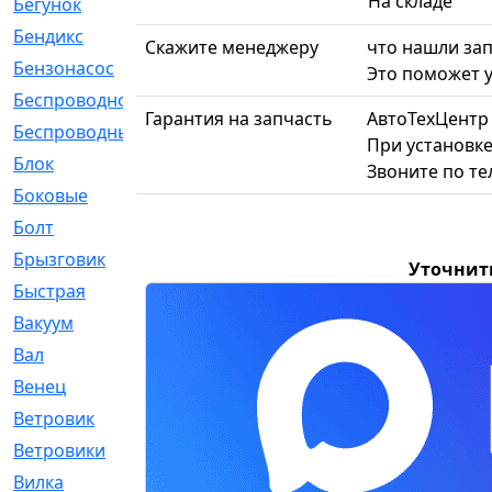
На складе
Бегунок
[21]
Бендикс
[26]
Скажите менеджеру
что нашли зап
Бензонасос
[17]
Это поможет у
Беспроводное
[2]
Гарантия на запчасть
АвтоТехЦентр
Беспроводные
[1]
При установке
Блок
[81]
Звоните по т
Боковые
[4]
Болт
[247]
Брызговик
[77]
Уточнит
Быстрая
[2]
Вакуум
[23]
Вал
[194]
Венец
[16]
Ветровик
[132]
Ветровики
[2]
Вилка
[15]