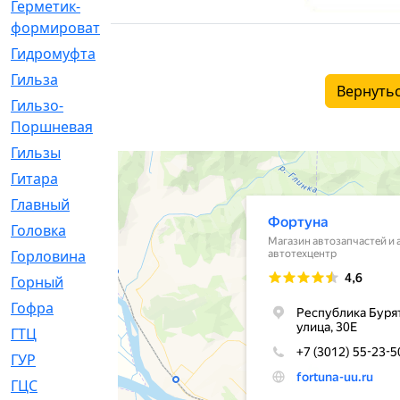
Герметик-
[3]
формирователь
Гидромуфта
[47]
Гильза
[56]
Вернутьс
Гильзо-
[13]
Поршневая
Гильзы
[259]
Гитара
[7]
Главный
[29]
Головка
[28]
Горловина
[14]
Горный
[1]
Гофра
[86]
ГТЦ
[96]
ГУР
[34]
ГЦC
[6]