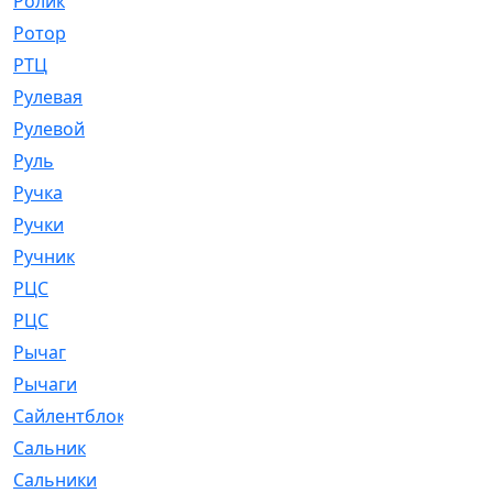
Ролик
[790]
Ротор
[2]
РТЦ
[475]
Рулевая
[974]
Рулевой
[585]
Руль
[12]
Ручка
[29]
Ручки
[3]
Ручник
[11]
РЦC
[12]
РЦС
[84]
Рычаг
[588]
Рычаги
[3]
Сайлентблок
[4208]
Сальник
[4340]
Сальники
[123]