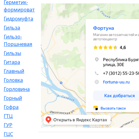
Герметик-
[3]
формирователь
Гидромуфта
[47]
Гильза
[56]
Гильзо-
[13]
Поршневая
Гильзы
[259]
Гитара
[7]
Главный
[29]
Головка
[28]
Горловина
[14]
Горный
[1]
Гофра
[86]
ГТЦ
[96]
ГУР
[34]
ГЦC
[6]