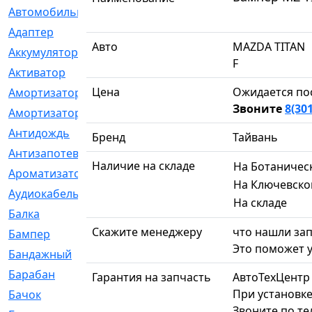
Автомобильный
[6]
Адаптер
[3]
Авто
MAZDA TITAN
Аккумулятор
[2]
F
Активатор
[1]
Цена
Ожидается по
Амортизатор
[608]
Звоните
8(30
Амортизаторы
[21]
Антидождь
[1]
Бренд
Тайвань
Антизапотеватель
[1]
Наличие на складе
На Ботаничес
Ароматизатор
[35]
На Ключевско
Аудиокабель
[2]
На складе
Балка
[58]
Скажите менеджеру
что нашли зап
Бампер
[137]
Это поможет у
Бандажный
[6]
Барабан
[5]
Гарантия на запчасть
АвтоТехЦентр
При установке
Бачок
[40]
Звоните по т