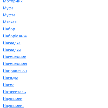
Моторчик
[6]
Муфа
[1]
Муфта
[9]
Мягкая
[3]
Набор
[6]
НаборМанжетГТЦ
[33]
Накладка
[51]
Накладки
[1]
Наконечник
[743]
Наконечники
[119]
Направляющая
[43]
Насадка
[16]
Насос
[356]
Натяжитель
[125]
Наушники
[8]
Наушники-
[2]