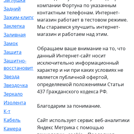
Заглушка
[21]
компании Фортуна по указанным
Задний
[528]
контактным телефонам. Интернет-
Зажим-клипса
[1]
магазин работает в тестовом режиме.
Заклепка
[1]
Мы стараемся улучшить интернет-
магазин и работаем над этим.
Заливная
[4]
Замок
[12]
Обращаем ваше внимание на то, что
Защита
[79]
данный Интернет-сайт носит
Защитно-
[4]
исключительно информационный
восстановительный
характер и ни при каких условиях не
Звезда
[1]
является публичной офертой,
определяемой положениями Статьи
Звездочка
[5]
437 Гражданского кодекса РФ.
Зеркало
[369]
Изолента
[1]
Благодарим за понимание.
К-т
[13]
Кабель
[50]
Сайт использует сервис веб-аналитики
Яндекс Метрика с помощью
Камера
[4]