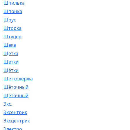
Шпилька
[215]
Шпонка
[19]
Шрус
[1107]
Шторка
[6]
Штуцер
[8]
Щека
[18]
Щетка
[31]
Щетки
[58]
Щётки
[124]
Щеткодержатель
[14]
Щёточный
[7]
Щеточный
[1]
Экс.
[4]
Эксентрик
[1]
Эксцентрик
[67]
Электро
[1]