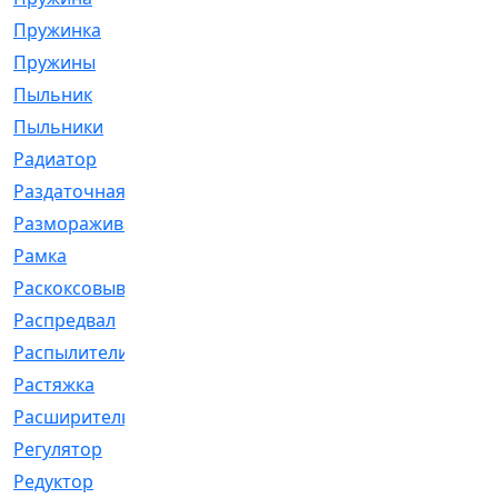
Пружинка
[1]
Пружины
[326]
Пыльник
[1202]
Пыльники
[5]
Радиатор
[916]
Раздаточная
[1]
Размораживатель
[1]
Рамка
[29]
Раскоксовывание
[4]
Распредвал
[41]
Распылители
[226]
Растяжка
[1]
Расширительный
[9]
Регулятор
[5]
Редуктор
[17]