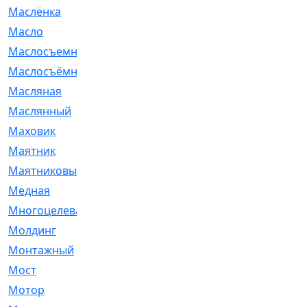
Маслёнка
[4]
Масло
[66]
Маслосъемные
[26]
Маслосъёмные
[480]
Масляная
[1]
Маслянный
[54]
Маховик
[6]
Маятник
[5]
Маятниковый
[13]
Медная
[2]
Многоцелевая
[1]
Молдинг
[14]
Монтажный
[1]
Мост
[10]
Мотор
[212]