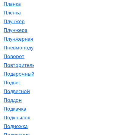
Планка
[21]
Пленка
[1]
Плунжер
[1]
Плунжера
[64]
Плунжерная
[91]
Пневмоподушка
[2]
Поворот
[12]
Повторитель
[86]
Подарочный
[3]
Подвес
[16]
Подвесной
[7]
Поддон
[18]
Подкачка
[5]
Подкрылок
[128]
Подножка
[16]