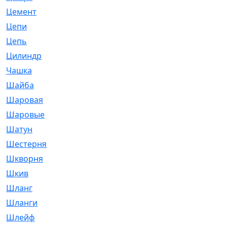
Цемент
[1]
Цепи
[314]
Цепь
[171]
Цилиндр
[55]
Чашка
[695]
Шайба
[37]
Шаровая
[900]
Шаровые
[1]
Шатун
[226]
Шестерня
[33]
Шкворня
[118]
Шкив
[129]
Шланг
[476]
Шланги
[36]
Шлейф
[70]