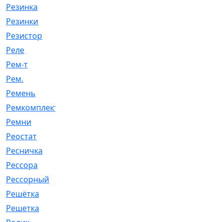
Резинка
[15]
Резинки
[6]
Резистор
[1]
Реле
[20]
Рем-т
[7]
Рем.
[2]
Ремень
[2060]
Ремкомплект
[1924]
Ремни
[21]
Реостат
[1]
Ресничка
[25]
Рессора
[51]
Рессорный
[107]
Решётка
[101]
Решетка
[21]