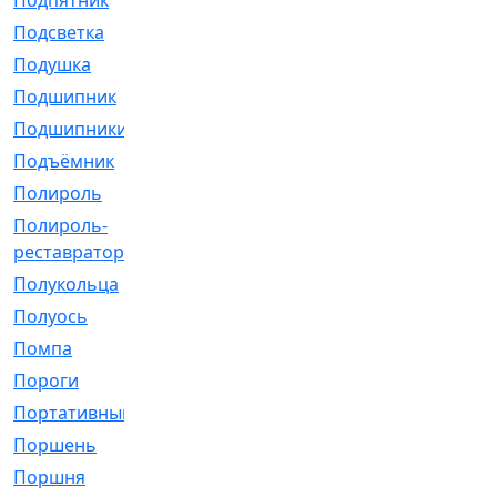
Подпятник
[1]
Подсветка
[1]
Подушка
[1540]
Подшипник
[1825]
Подшипники
[106]
Подъёмник
[1]
Полироль
[1]
Полироль-
[1]
реставратор
Полукольца
[107]
Полуось
[43]
Помпа
[537]
Пороги
[1]
Портативный
[1]
Поршень
[5]
Поршня
[833]