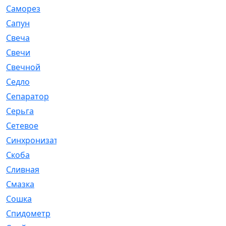
Саморез
[23]
Сапун
[33]
Свеча
[457]
Свечи
[272]
Свечной
[2]
Седло
[7]
Сепаратор
[6]
Серьга
[27]
Сетевое
[6]
Синхронизатор
[1]
Скоба
[4]
Сливная
[6]
Смазка
[24]
Сошка
[8]
Спидометр
[48]