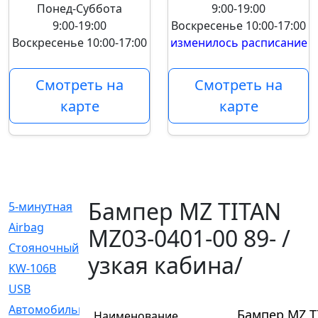
Понед-Суббота
9:00-19:00
9:00-19:00
Воскресенье
10:00-17:00
Воскресенье
10:00-17:00
изменилось расписание
Смотреть на
Смотреть на
карте
карте
Бампер MZ TITAN
5-минутная
[1]
Airbag
[18]
MZ03-0401-00 89- /
Cтояночный
[1]
узкая кабина/
KW-106B
[0]
USB
[6]
Автомобильное
[6]
Бампер MZ TI
Наименование