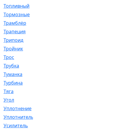
Топливный
[5]
Тормозные
[57]
Трамблёр
[54]
Трапеция
[2]
Трипоид
[16]
Тройник
[1]
Трос
[500]
Трубка
[39]
Туманка
[77]
Турбина
[69]
Тяга
[1264]
Угол
[2]
Уплотнение
[22]
Уплотнитель
[13]
Усилитель
[20]