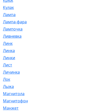
Крюк
[1]
Кулак
[9]
Лампа
[128]
Лампа-фара
[4]
Лампочка
[209]
Ливневка
[66]
Линк
[3]
Линка
[64]
Линки
[913]
Лист
[144]
Личинка
[3]
Лок
[1]
Лыжа
[23]
Магнитола
[11]
Магнитофон
[1]
Манжет
[194]