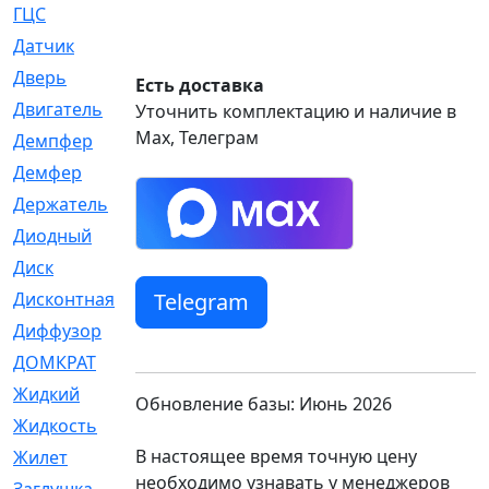
ГЦС
[74]
Датчик
[969]
Дверь
[249]
Есть доставка
Двигатель
[64]
Уточнить комплектацию и наличие в
Max, Телеграм
Демпфер
[2]
Демфер
[1]
Держатель
[5]
Диодный
[3]
Диск
[418]
Telegram
Дисконтная
[1]
Диффузор
[1]
ДОМКРАТ
[1]
Жидкий
[5]
Обновление базы: Июнь 2026
Жидкость
[80]
В настоящее время точную цену
Жилет
[1]
необходимо узнавать у менеджеров