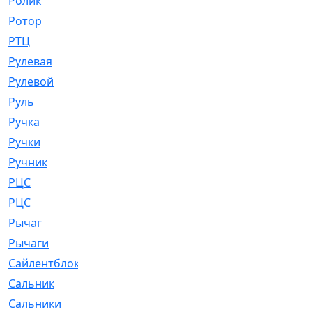
Ролик
[790]
Ротор
[2]
РТЦ
[475]
Рулевая
[974]
Рулевой
[585]
Руль
[12]
Ручка
[29]
Ручки
[3]
Ручник
[11]
РЦC
[12]
РЦС
[84]
Рычаг
[588]
Рычаги
[3]
Сайлентблок
[4208]
Сальник
[4340]
Сальники
[123]