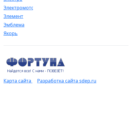
Электромотор
[1]
Элемент
[5]
Эмблема
[1]
Якорь
[4]
Карта сайта
Разработка сайта sdep.ru