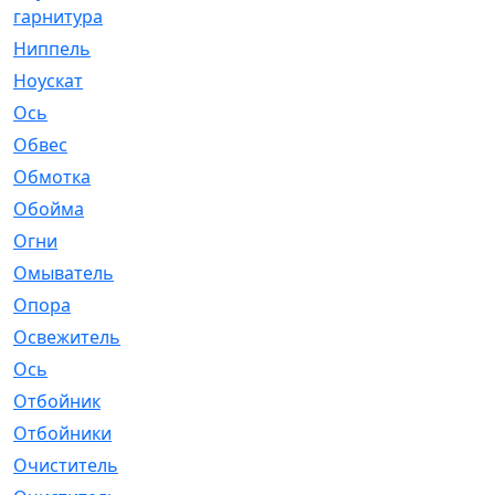
гарнитура
Ниппель
[1]
Ноускат
[53]
Оcь
[2]
Обвес
[3]
Обмотка
[4]
Обойма
[14]
Огни
[1]
Омыватель
[4]
Опора
[1]
Освежитель
[1]
Ось
[4]
Отбойник
[287]
Отбойники
[80]
Очиститель
[15]