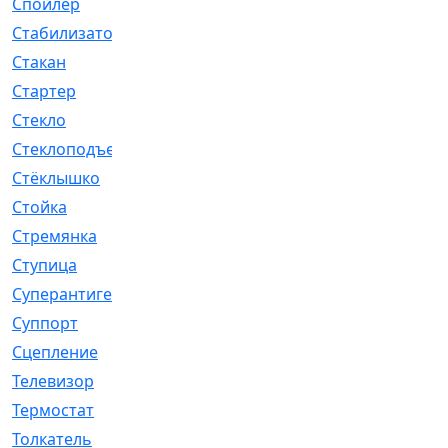
Спойлер
[29]
Стабилизатор
[596]
Стакан
[7]
Стартер
[176]
Стекло
[11]
Стеклоподъемник
[12]
Стёклышко
[20]
Стойка
[969]
Стремянка
[46]
Ступица
[775]
Суперантигель
[3]
Суппорт
[198]
Сцепление
[1]
Телевизор
[13]
Термостат
[323]
Толкатель
[4]