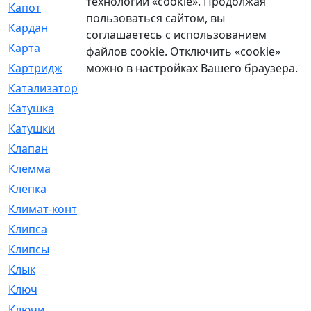
технологии «cookie». Продолжая
Капот
[144]
пользоваться сайтом, вы
Кардан
[131]
соглашаетесь с использованием
Карта
[2]
файлов cookie. Отключить «cookie»
можно в настройках Вашего браузера.
Картридж
[250]
Катализатор
[1]
Катушка
[2]
Катушки
[291]
Клапан
[375]
Клемма
[5]
Клёпка
[2]
Климат-контроль
[3]
Клипса
[21]
Клипсы
[321]
Клык
[4]
Ключ
[2]
Ключи
[3]