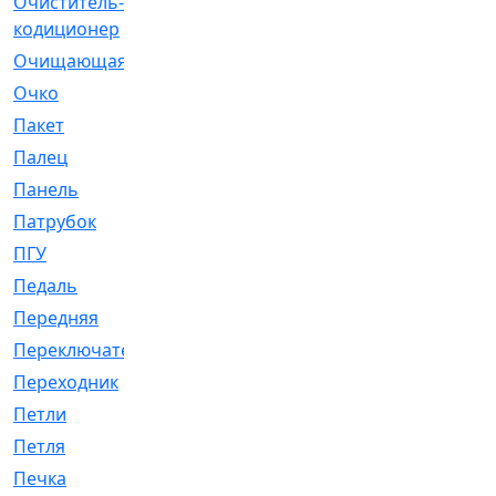
Очиститель-
[1]
кодиционер
Очищающая
[1]
Очко
[24]
Пакет
[1]
Палец
[4]
Панель
[61]
Патрубок
[248]
ПГУ
[2]
Педаль
[3]
Передняя
[22]
Переключатель
[36]
Переходник
[4]
Петли
[23]
Петля
[3]
Печка
[3]