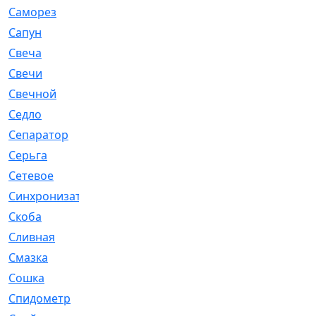
Саморез
[23]
Сапун
[33]
Свеча
[457]
Свечи
[272]
Свечной
[2]
Седло
[7]
Сепаратор
[6]
Серьга
[27]
Сетевое
[6]
Синхронизатор
[1]
Скоба
[4]
Сливная
[6]
Смазка
[24]
Сошка
[8]
Спидометр
[48]