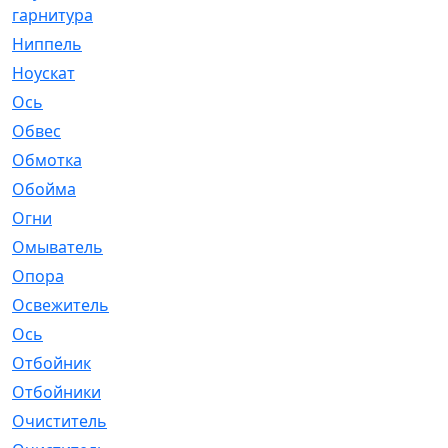
гарнитура
Ниппель
[1]
Ноускат
[53]
Оcь
[2]
Обвес
[3]
Обмотка
[4]
Обойма
[14]
Огни
[1]
Омыватель
[4]
Опора
[1]
Освежитель
[1]
Ось
[4]
Отбойник
[287]
Отбойники
[80]
Очиститель
[15]