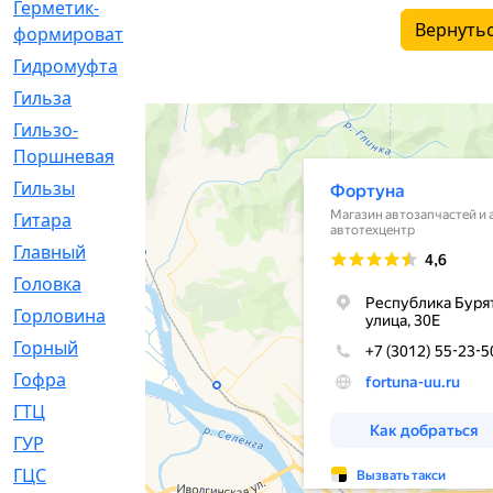
Герметик-
[3]
Вернутьс
формирователь
Гидромуфта
[47]
Гильза
[56]
Гильзо-
[13]
Поршневая
Гильзы
[259]
Гитара
[7]
Главный
[29]
Головка
[28]
Горловина
[14]
Горный
[1]
Гофра
[86]
ГТЦ
[96]
ГУР
[34]
ГЦC
[6]