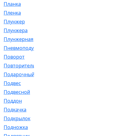
Планка
[21]
Пленка
[1]
Плунжер
[1]
Плунжера
[64]
Плунжерная
[91]
Пневмоподушка
[2]
Поворот
[12]
Повторитель
[86]
Подарочный
[3]
Подвес
[16]
Подвесной
[7]
Поддон
[18]
Подкачка
[5]
Подкрылок
[128]
Подножка
[16]