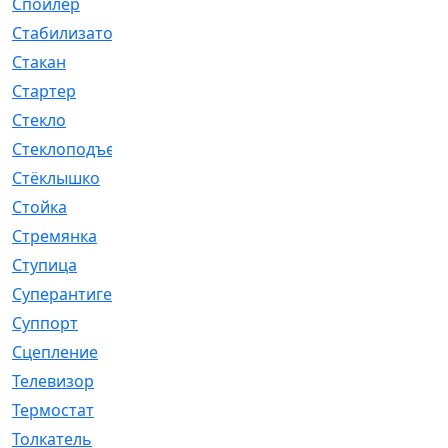
Спойлер
[29]
Стабилизатор
[596]
Стакан
[7]
Стартер
[176]
Стекло
[11]
Стеклоподъемник
[12]
Стёклышко
[20]
Стойка
[969]
Стремянка
[46]
Ступица
[775]
Суперантигель
[3]
Суппорт
[198]
Сцепление
[1]
Телевизор
[13]
Термостат
[323]
Толкатель
[4]