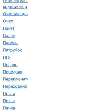
Очиститель-
[1]
кодиционер
Очищающая
[1]
Очко
[24]
Пакет
[1]
Палец
[4]
Панель
[61]
Патрубок
[248]
ПГУ
[2]
Педаль
[3]
Передняя
[22]
Переключатель
[36]
Переходник
[4]
Петли
[23]
Петля
[3]
Печка
[3]