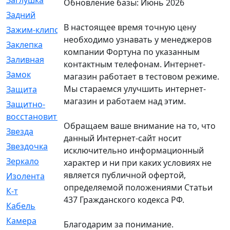
Заглушка
[21]
Обновление базы: Июнь 2026
Задний
[528]
В настоящее время точную цену
Зажим-клипса
[1]
необходимо узнавать у менеджеров
Заклепка
[1]
компании Фортуна по указанным
Заливная
[4]
контактным телефонам. Интернет-
Замок
[12]
магазин работает в тестовом режиме.
Мы стараемся улучшить интернет-
Защита
[79]
магазин и работаем над этим.
Защитно-
[4]
восстановительный
Обращаем ваше внимание на то, что
Звезда
[1]
данный Интернет-сайт носит
Звездочка
[5]
исключительно информационный
Зеркало
[369]
характер и ни при каких условиях не
является публичной офертой,
Изолента
[1]
определяемой положениями Статьи
К-т
[13]
437 Гражданского кодекса РФ.
Кабель
[50]
Камера
[4]
Благодарим за понимание.