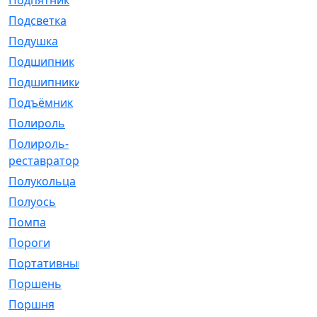
Подпятник
[1]
Подсветка
[1]
Подушка
[1540]
Подшипник
[1825]
Подшипники
[106]
Подъёмник
[1]
Полироль
[1]
Полироль-
[1]
реставратор
Полукольца
[107]
Полуось
[43]
Помпа
[537]
Пороги
[1]
Портативный
[1]
Поршень
[5]
Поршня
[833]