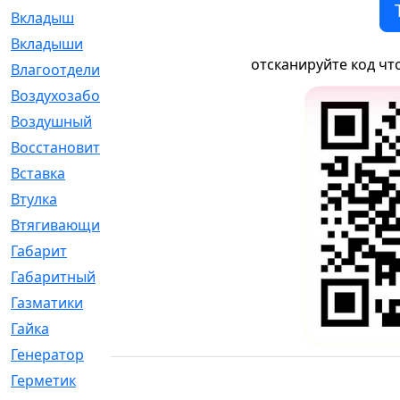
Вкладыш
[41]
Вкладыши
[1131]
отсканируйте код чт
Влагоотделитель
[2]
Воздухозаборник
[2]
Воздушный
[1]
Восстановительный
[1]
Вставка
[168]
Втулка
[1875]
Втягивающий
[22]
Габарит
[286]
Габаритный
[6]
Газматики
[117]
Гайка
[104]
Генератор
[148]
Герметик
[15]