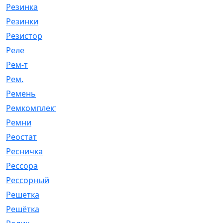
Резинка
[15]
Резинки
[6]
Резистор
[1]
Реле
[20]
Рем-т
[7]
Рем.
[2]
Ремень
[2060]
Ремкомплект
[1924]
Ремни
[21]
Реостат
[1]
Ресничка
[25]
Рессора
[51]
Рессорный
[107]
Решетка
[21]
Решётка
[101]