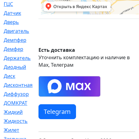
ГЦС
[74]
Датчик
[969]
Дверь
[249]
Двигатель
[64]
Демпфер
[2]
Демфер
[1]
Есть доставка
Уточнить комплектацию и наличие в
Держатель
[5]
Max, Телеграм
Диодный
[3]
Диск
[418]
Дисконтная
[1]
Диффузор
[1]
ДОМКРАТ
[1]
Telegram
Жидкий
[5]
Жидкость
[80]
Жилет
[1]