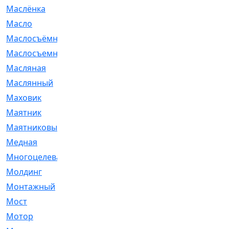
Маслёнка
[4]
Масло
[66]
Маслосъёмные
[480]
Маслосъемные
[26]
Масляная
[1]
Маслянный
[54]
Маховик
[6]
Маятник
[5]
Маятниковый
[13]
Медная
[2]
Многоцелевая
[1]
Молдинг
[14]
Монтажный
[1]
Мост
[10]
Мотор
[212]