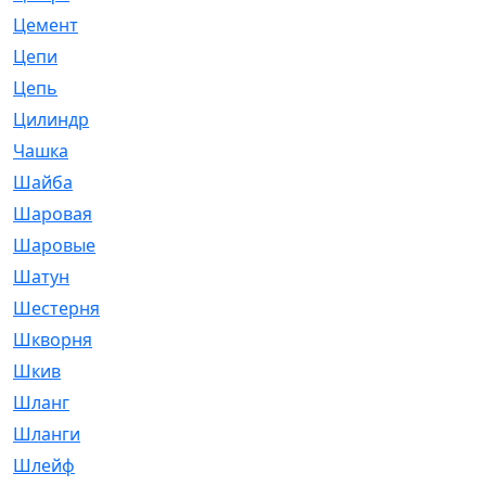
Цемент
[1]
Цепи
[314]
Цепь
[171]
Цилиндр
[55]
Чашка
[695]
Шайба
[37]
Шаровая
[900]
Шаровые
[1]
Шатун
[226]
Шестерня
[33]
Шкворня
[118]
Шкив
[129]
Шланг
[476]
Шланги
[36]
Шлейф
[70]