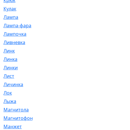
Крюк
[1]
Кулак
[9]
Лампа
[128]
Лампа-фара
[4]
Лампочка
[209]
Ливневка
[66]
Линк
[3]
Линка
[64]
Линки
[913]
Лист
[144]
Личинка
[3]
Лок
[1]
Лыжа
[23]
Магнитола
[11]
Магнитофон
[1]
Манжет
[194]