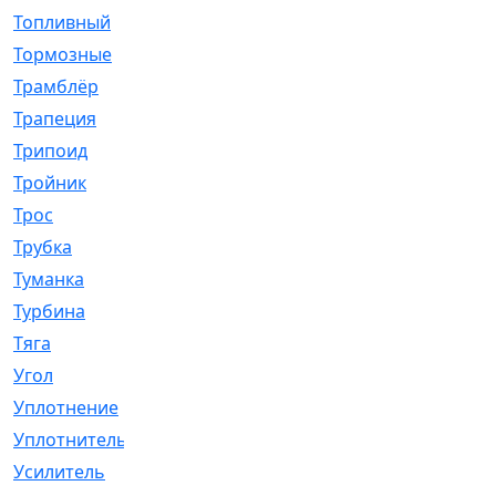
Топливный
[5]
Тормозные
[57]
Трамблёр
[54]
Трапеция
[2]
Трипоид
[16]
Тройник
[1]
Трос
[500]
Трубка
[39]
Туманка
[77]
Турбина
[69]
Тяга
[1264]
Угол
[2]
Уплотнение
[22]
Уплотнитель
[13]
Усилитель
[20]