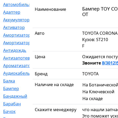
Автомобильный
[6]
Бампер TOY COR
Наименование
Адаптер
[3]
OT
Аккумулятор
[2]
Активатор
[1]
Авто
TOYOTA CORONA
Амортизатор
[608]
Кузов: ST210
Амортизаторы
[21]
F
Антидождь
[1]
Цена
Ожидается посту
Антизапотеватель
[1]
Звоните
8(3012)
Ароматизатор
[35]
Аудиокабель
[2]
Бренд
TOYOTA
Балка
[58]
Наличие на складе
На Ботаническо
Бампер
[137]
На Ключевской
Бандажный
[6]
На складе
Барабан
[5]
Скажите менеджеру
что нашли запчас
Бачок
[40]
Это поможет уск