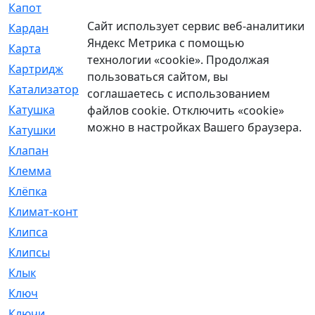
Капот
[144]
Сайт использует сервис веб-аналитики
Кардан
[131]
Яндекс Метрика с помощью
Карта
[2]
технологии «cookie». Продолжая
Картридж
[250]
пользоваться сайтом, вы
Катализатор
[1]
соглашаетесь с использованием
Катушка
[2]
файлов cookie. Отключить «cookie»
можно в настройках Вашего браузера.
Катушки
[291]
Клапан
[375]
Клемма
[5]
Клёпка
[2]
Климат-контроль
[3]
Клипса
[21]
Клипсы
[321]
Клык
[4]
Ключ
[2]
Ключи
[3]