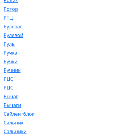
Ролик
[790]
Ротор
[2]
РТЦ
[475]
Рулевая
[974]
Рулевой
[585]
Руль
[12]
Ручка
[29]
Ручки
[3]
Ручник
[11]
РЦC
[12]
РЦС
[84]
Рычаг
[588]
Рычаги
[3]
Сайлентблок
[4208]
Сальник
[4340]
Сальники
[123]