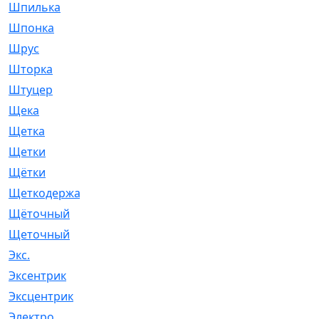
Шпилька
[215]
Шпонка
[19]
Шрус
[1107]
Шторка
[6]
Штуцер
[8]
Щека
[18]
Щетка
[31]
Щетки
[58]
Щётки
[124]
Щеткодержатель
[14]
Щёточный
[7]
Щеточный
[1]
Экс.
[4]
Эксентрик
[1]
Эксцентрик
[67]
Электро
[1]