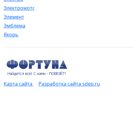
Электромотор
[1]
Элемент
[5]
Эмблема
[1]
Якорь
[4]
Карта сайта
Разработка сайта sdep.ru