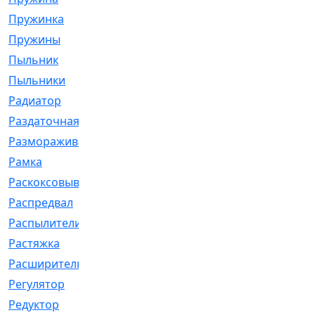
Пружинка
[1]
Пружины
[326]
Пыльник
[1202]
Пыльники
[5]
Радиатор
[916]
Раздаточная
[1]
Размораживатель
[1]
Рамка
[29]
Раскоксовывание
[4]
Распредвал
[41]
Распылители
[226]
Растяжка
[1]
Расширительный
[9]
Регулятор
[5]
Редуктор
[17]