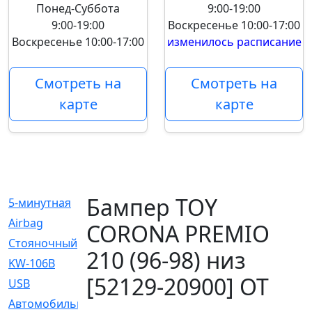
Понед-Суббота
9:00-19:00
9:00-19:00
Воскресенье
10:00-17:00
Воскресенье
10:00-17:00
изменилось расписание
Смотреть на
Смотреть на
карте
карте
Бампер TOY
5-минутная
[1]
Airbag
[18]
CORONA PREMIO
Cтояночный
[1]
210 (96-98) низ
KW-106B
[0]
[52129-20900] OT
USB
[6]
Автомобильное
[6]