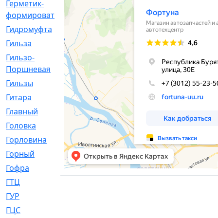
Герметик-
[3]
формирователь
Гидромуфта
[47]
Гильза
[56]
Гильзо-
[13]
Поршневая
Гильзы
[259]
Гитара
[7]
Главный
[29]
Головка
[28]
Горловина
[14]
Горный
[1]
Гофра
[86]
ГТЦ
[96]
ГУР
[34]
ГЦC
[6]