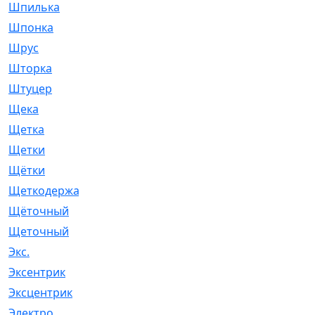
Шпилька
[215]
Шпонка
[19]
Шрус
[1107]
Шторка
[6]
Штуцер
[8]
Щека
[18]
Щетка
[31]
Щетки
[58]
Щётки
[124]
Щеткодержатель
[14]
Щёточный
[7]
Щеточный
[1]
Экс.
[4]
Эксентрик
[1]
Эксцентрик
[67]
Электро
[1]