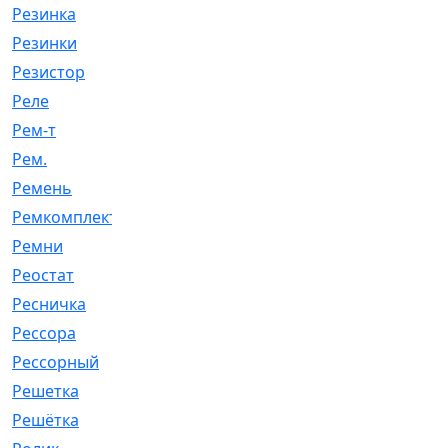
Резинка
[15]
Резинки
[6]
Резистор
[1]
Реле
[20]
Рем-т
[7]
Рем.
[2]
Ремень
[2060]
Ремкомплект
[1924]
Ремни
[21]
Реостат
[1]
Ресничка
[25]
Рессора
[51]
Рессорный
[107]
Решетка
[21]
Решётка
[101]