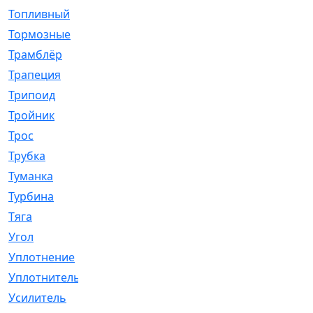
Топливный
[5]
Тормозные
[57]
Трамблёр
[54]
Трапеция
[2]
Трипоид
[16]
Тройник
[1]
Трос
[500]
Трубка
[39]
Туманка
[77]
Турбина
[69]
Тяга
[1264]
Угол
[2]
Уплотнение
[22]
Уплотнитель
[13]
Усилитель
[20]