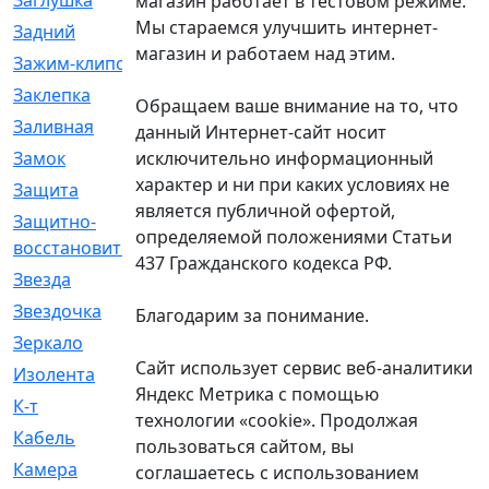
Заглушка
[21]
магазин работает в тестовом режиме.
Мы стараемся улучшить интернет-
Задний
[528]
магазин и работаем над этим.
Зажим-клипса
[1]
Заклепка
[1]
Обращаем ваше внимание на то, что
Заливная
[4]
данный Интернет-сайт носит
исключительно информационный
Замок
[12]
характер и ни при каких условиях не
Защита
[79]
является публичной офертой,
Защитно-
[4]
определяемой положениями Статьи
восстановительный
437 Гражданского кодекса РФ.
Звезда
[1]
Звездочка
[5]
Благодарим за понимание.
Зеркало
[369]
Сайт использует сервис веб-аналитики
Изолента
[1]
Яндекс Метрика с помощью
К-т
[13]
технологии «cookie». Продолжая
Кабель
[50]
пользоваться сайтом, вы
Камера
[4]
соглашаетесь с использованием