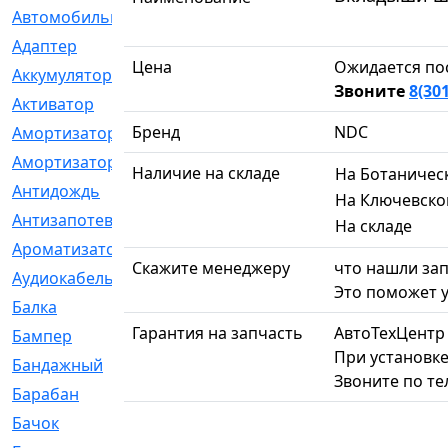
Автомобильный
[6]
Адаптер
[3]
Цена
Ожидается по
Аккумулятор
[2]
Звоните
8(30
Активатор
[1]
Бренд
NDC
Амортизатор
[608]
Амортизаторы
[21]
Наличие на складе
На Ботаничес
Антидождь
[1]
На Ключевско
Антизапотеватель
[1]
На складе
Ароматизатор
[35]
Скажите менеджеру
что нашли зап
Аудиокабель
[2]
Это поможет у
Балка
[58]
Гарантия на запчасть
АвтоТехЦентр
Бампер
[137]
При установке
Бандажный
[6]
Звоните по т
Барабан
[5]
Бачок
[40]