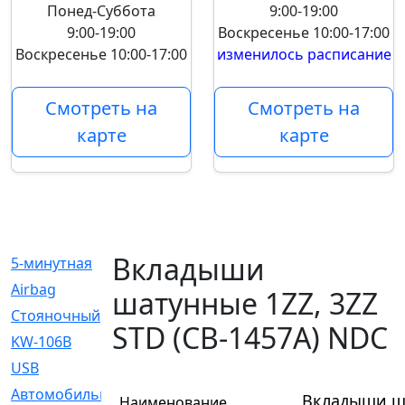
Понед-Суббота
9:00-19:00
9:00-19:00
Воскресенье
10:00-17:00
Воскресенье
10:00-17:00
изменилось расписание
Смотреть на
Смотреть на
карте
карте
Вкладыши
5-минутная
[1]
Airbag
[18]
шатунные 1ZZ, 3ZZ
Cтояночный
[1]
STD (CB-1457A) NDC
KW-106B
[0]
USB
[6]
Автомобильное
[6]
Вкладыши ша
Наименование