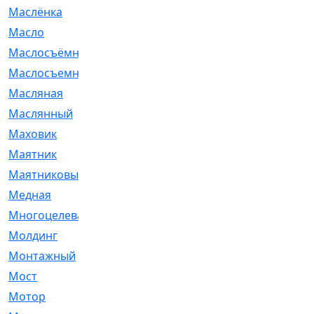
Маслёнка
[4]
Масло
[66]
Маслосъёмные
[480]
Маслосъемные
[26]
Масляная
[1]
Маслянный
[54]
Маховик
[6]
Маятник
[5]
Маятниковый
[13]
Медная
[2]
Многоцелевая
[1]
Молдинг
[14]
Монтажный
[1]
Мост
[10]
Мотор
[212]