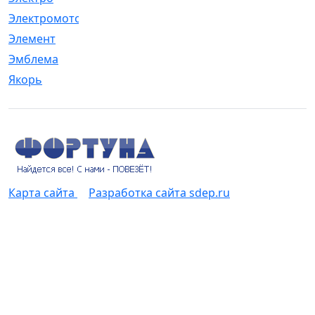
Электромотор
[1]
Элемент
[5]
Эмблема
[1]
Якорь
[4]
Карта сайта
Разработка сайта sdep.ru