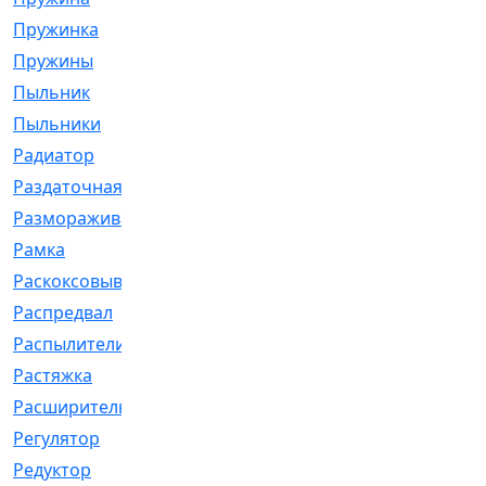
Пружинка
[1]
Пружины
[326]
Пыльник
[1202]
Пыльники
[5]
Радиатор
[916]
Раздаточная
[1]
Размораживатель
[1]
Рамка
[29]
Раскоксовывание
[4]
Распредвал
[41]
Распылители
[226]
Растяжка
[1]
Расширительный
[9]
Регулятор
[5]
Редуктор
[17]