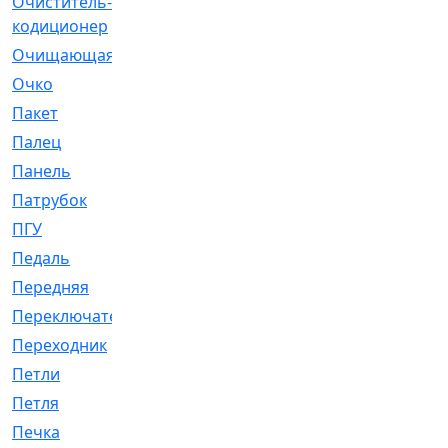
Очиститель-
[1]
кодиционер
Очищающая
[1]
Очко
[24]
Пакет
[1]
Палец
[4]
Панель
[61]
Патрубок
[248]
ПГУ
[2]
Педаль
[3]
Передняя
[22]
Переключатель
[36]
Переходник
[4]
Петли
[23]
Петля
[3]
Печка
[3]