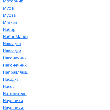
Моторчик
[6]
Муфа
[1]
Муфта
[9]
Мягкая
[3]
Набор
[6]
НаборМанжетГТЦ
[33]
Накладка
[51]
Накладки
[1]
Наконечник
[743]
Наконечники
[119]
Направляющая
[43]
Насадка
[16]
Насос
[356]
Натяжитель
[125]
Наушники
[8]
Наушники-
[2]