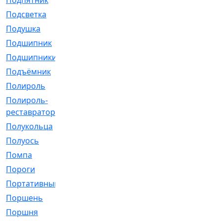
Подпятник
[1]
Подсветка
[1]
Подушка
[1540]
Подшипник
[1825]
Подшипники
[106]
Подъёмник
[1]
Полироль
[1]
Полироль-
[1]
реставратор
Полукольца
[107]
Полуось
[43]
Помпа
[537]
Пороги
[1]
Портативный
[1]
Поршень
[5]
Поршня
[833]