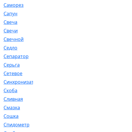
Саморез
[23]
Сапун
[33]
Свеча
[457]
Свечи
[272]
Свечной
[2]
Седло
[7]
Сепаратор
[6]
Серьга
[27]
Сетевое
[6]
Синхронизатор
[1]
Скоба
[4]
Сливная
[6]
Смазка
[24]
Сошка
[8]
Спидометр
[48]