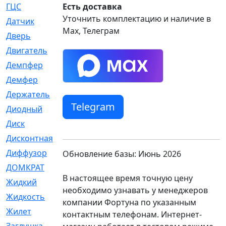
ГЦС
Есть доставка
[74]
Уточнить комплектацию и наличие в
Датчик
[969]
Max, Телеграм
Дверь
[249]
Двигатель
[64]
Демпфер
[2]
Демфер
[1]
Держатель
[5]
Telegram
Диодный
[3]
Диск
[418]
Дисконтная
[1]
Диффузор
[1]
Обновление базы: Июнь 2026
ДОМКРАТ
[1]
В настоящее время точную цену
Жидкий
[5]
необходимо узнавать у менеджеров
Жидкость
[80]
компании Фортуна по указанным
Жилет
[1]
контактным телефонам. Интернет-