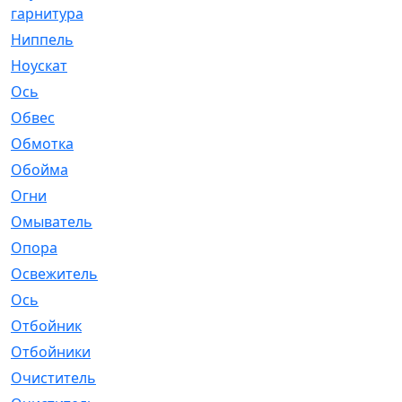
гарнитура
Ниппель
[1]
Ноускат
[53]
Оcь
[2]
Обвес
[3]
Обмотка
[4]
Обойма
[14]
Огни
[1]
Омыватель
[4]
Опора
[1]
Освежитель
[1]
Ось
[4]
Отбойник
[287]
Отбойники
[80]
Очиститель
[15]