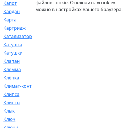
файлов cookie. Отключить «cookie»
Капот
[144]
можно в настройках Вашего браузера.
Кардан
[131]
Карта
[2]
Картридж
[250]
Катализатор
[1]
Катушка
[2]
Катушки
[291]
Клапан
[375]
Клемма
[5]
Клёпка
[2]
Климат-контроль
[3]
Клипса
[21]
Клипсы
[321]
Клык
[4]
Ключ
[2]
Ключи
[3]