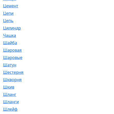
Цемент
[1]
Цепи
[314]
Цепь
[171]
Цилиндр
[55]
Чашка
[695]
Шайба
[37]
Шаровая
[900]
Шаровые
[1]
Шатун
[226]
Шестерня
[33]
Шкворня
[118]
Шкив
[129]
Шланг
[476]
Шланги
[36]
Шлейф
[70]