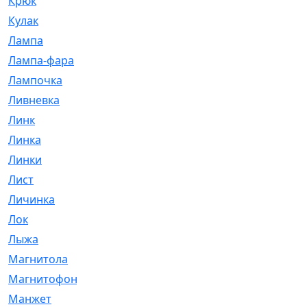
Крюк
[1]
Кулак
[9]
Лампа
[128]
Лампа-фара
[4]
Лампочка
[209]
Ливневка
[66]
Линк
[3]
Линка
[64]
Линки
[913]
Лист
[144]
Личинка
[3]
Лок
[1]
Лыжа
[23]
Магнитола
[11]
Магнитофон
[1]
Манжет
[194]