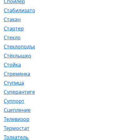
Спойлер
[29]
Стабилизатор
[596]
Стакан
[7]
Стартер
[176]
Стекло
[11]
Стеклоподъемник
[12]
Стёклышко
[20]
Стойка
[969]
Стремянка
[46]
Ступица
[775]
Суперантигель
[3]
Суппорт
[198]
Сцепление
[1]
Телевизор
[13]
Термостат
[323]
Толкатель
[4]