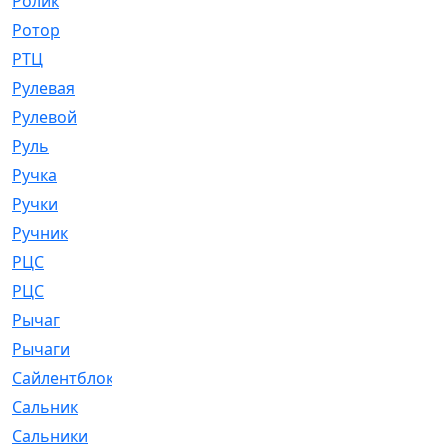
Ролик
[790]
Ротор
[2]
РТЦ
[475]
Рулевая
[974]
Рулевой
[585]
Руль
[12]
Ручка
[29]
Ручки
[3]
Ручник
[11]
РЦC
[12]
РЦС
[84]
Рычаг
[588]
Рычаги
[3]
Сайлентблок
[4208]
Сальник
[4340]
Сальники
[123]