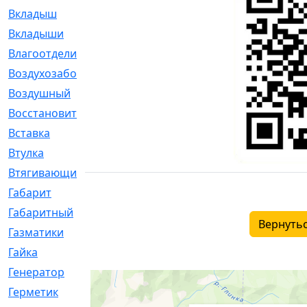
Вкладыш
[41]
Вкладыши
[1131]
Влагоотделитель
[2]
Воздухозаборник
[2]
Воздушный
[1]
Восстановительный
[1]
Вставка
[168]
Втулка
[1875]
Втягивающий
[22]
Габарит
[286]
Габаритный
[6]
Вернутьс
Газматики
[117]
Гайка
[104]
Генератор
[148]
Герметик
[15]