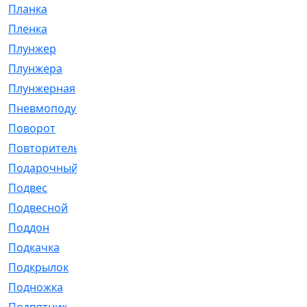
Планка
[21]
Пленка
[1]
Плунжер
[1]
Плунжера
[64]
Плунжерная
[91]
Пневмоподушка
[2]
Поворот
[12]
Повторитель
[86]
Подарочный
[3]
Подвес
[16]
Подвесной
[7]
Поддон
[18]
Подкачка
[5]
Подкрылок
[128]
Подножка
[16]