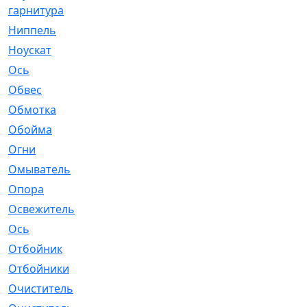
гарнитура
Ниппель
[1]
Ноускат
[53]
Оcь
[2]
Обвес
[3]
Обмотка
[4]
Обойма
[14]
Огни
[1]
Омыватель
[4]
Опора
[1]
Освежитель
[1]
Ось
[4]
Отбойник
[287]
Отбойники
[80]
Очиститель
[15]