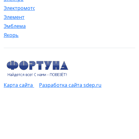
Электромотор
[1]
Элемент
[5]
Эмблема
[1]
Якорь
[4]
Карта сайта
Разработка сайта sdep.ru