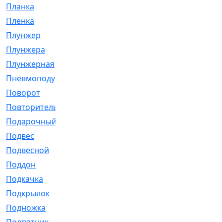
Планка
[21]
Пленка
[1]
Плунжер
[1]
Плунжера
[64]
Плунжерная
[91]
Пневмоподушка
[2]
Поворот
[12]
Повторитель
[86]
Подарочный
[3]
Подвес
[16]
Подвесной
[7]
Поддон
[18]
Подкачка
[5]
Подкрылок
[128]
Подножка
[16]