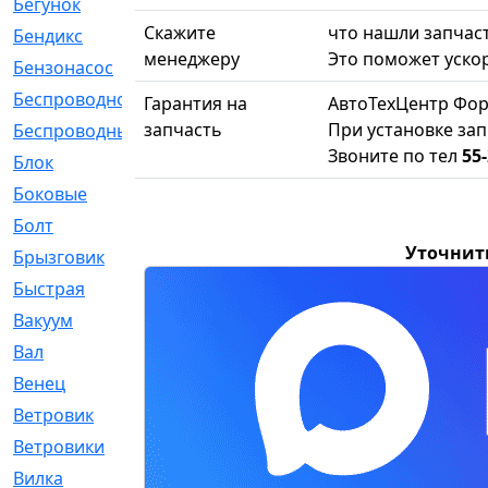
Бегунок
[21]
Скажите
что нашли запчаст
Бендикс
[26]
менеджеру
Это поможет ускор
Бензонасос
[17]
Беспроводное
[2]
Гарантия на
АвтоТехЦентр Фор
запчасть
При установке зап
Беспроводные
[1]
Звоните по тел
55-
Блок
[81]
Боковые
[4]
Болт
[247]
Уточнит
Брызговик
[77]
Быстрая
[2]
Вакуум
[23]
Вал
[194]
Венец
[16]
Ветровик
[132]
Ветровики
[2]
Вилка
[15]