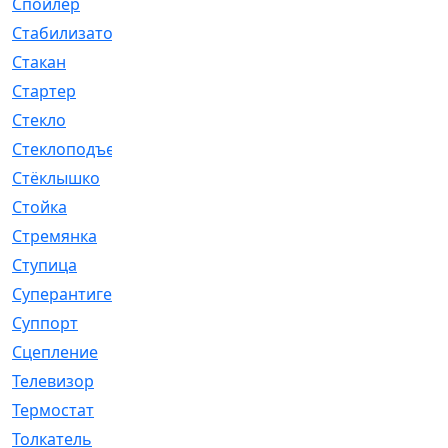
Спойлер
[29]
Стабилизатор
[596]
Стакан
[7]
Стартер
[176]
Стекло
[11]
Стеклоподъемник
[12]
Стёклышко
[20]
Стойка
[969]
Стремянка
[46]
Ступица
[775]
Суперантигель
[3]
Суппорт
[198]
Сцепление
[1]
Телевизор
[13]
Термостат
[323]
Толкатель
[4]