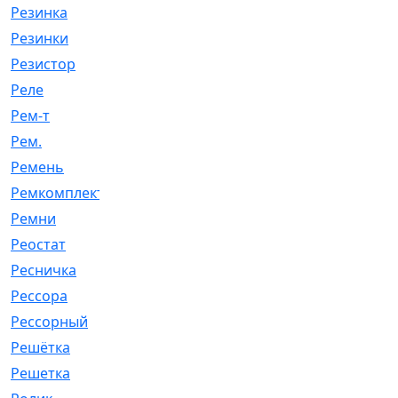
Резинка
[15]
Резинки
[6]
Резистор
[1]
Реле
[20]
Рем-т
[7]
Рем.
[2]
Ремень
[2060]
Ремкомплект
[1924]
Ремни
[21]
Реостат
[1]
Ресничка
[25]
Рессора
[51]
Рессорный
[107]
Решётка
[101]
Решетка
[21]