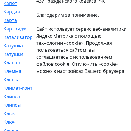
437 Гражданского кодекса РФ.
Капот
[144]
Кардан
[131]
Благодарим за понимание.
Карта
[2]
Картридж
[250]
Сайт использует сервис веб-аналитики
Яндекс Метрика с помощью
Катализатор
[1]
технологии «cookie». Продолжая
Катушка
[2]
пользоваться сайтом, вы
Катушки
[291]
соглашаетесь с использованием
Клапан
[375]
файлов cookie. Отключить «cookie»
можно в настройках Вашего браузера.
Клемма
[5]
Клёпка
[2]
Климат-контроль
[3]
Клипса
[21]
Клипсы
[321]
Клык
[4]
Ключ
[2]
Ключи
[3]