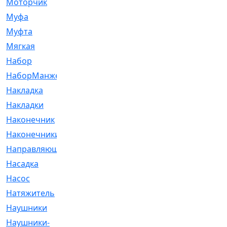
Моторчик
[6]
Муфа
[1]
Муфта
[9]
Мягкая
[3]
Набор
[6]
НаборМанжетГТЦ
[33]
Накладка
[51]
Накладки
[1]
Наконечник
[743]
Наконечники
[119]
Направляющая
[43]
Насадка
[16]
Насос
[356]
Натяжитель
[125]
Наушники
[8]
Наушники-
[2]