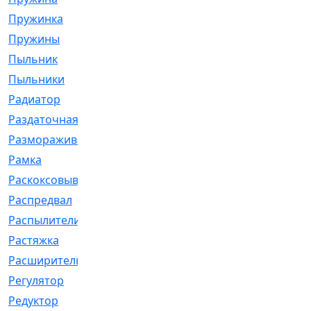
Пружинка
[1]
Пружины
[326]
Пыльник
[1202]
Пыльники
[5]
Радиатор
[916]
Раздаточная
[1]
Размораживатель
[1]
Рамка
[29]
Раскоксовывание
[4]
Распредвал
[41]
Распылители
[226]
Растяжка
[1]
Расширительный
[9]
Регулятор
[5]
Редуктор
[17]