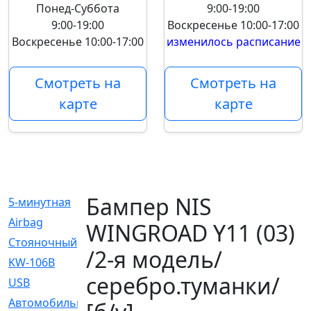
Понед-Суббота
9:00-19:00
9:00-19:00
Воскресенье
10:00-17:00
Воскресенье
10:00-17:00
изменилось расписание
Смотреть на
Смотреть на
карте
карте
Бампер NIS
5-минутная
[1]
Airbag
[18]
WINGROAD Y11 (03)
Cтояночный
[1]
/2-я модель/
KW-106B
[0]
серебро.туманки/
USB
[6]
Автомобильное
[6]