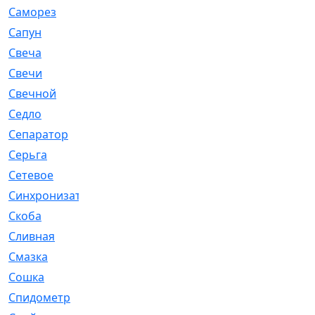
Саморез
[23]
Сапун
[33]
Свеча
[457]
Свечи
[272]
Свечной
[2]
Седло
[7]
Сепаратор
[6]
Серьга
[27]
Сетевое
[6]
Синхронизатор
[1]
Скоба
[4]
Сливная
[6]
Смазка
[24]
Сошка
[8]
Спидометр
[48]