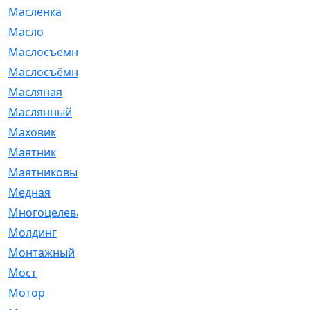
Маслёнка
[4]
Масло
[66]
Маслосъемные
[26]
Маслосъёмные
[480]
Масляная
[1]
Маслянный
[54]
Маховик
[6]
Маятник
[5]
Маятниковый
[13]
Медная
[2]
Многоцелевая
[1]
Молдинг
[14]
Монтажный
[1]
Мост
[10]
Мотор
[212]