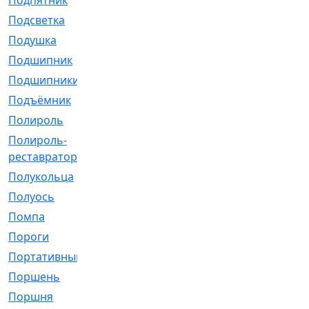
Подпятник
[1]
Подсветка
[1]
Подушка
[1540]
Подшипник
[1825]
Подшипники
[106]
Подъёмник
[1]
Полироль
[1]
Полироль-
[1]
реставратор
Полукольца
[107]
Полуось
[43]
Помпа
[537]
Пороги
[1]
Портативный
[1]
Поршень
[5]
Поршня
[833]