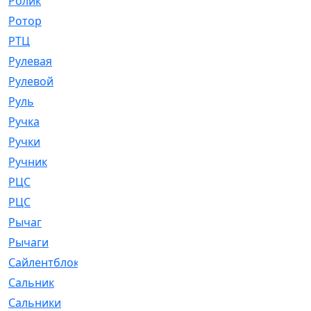
Ролик
[790]
Ротор
[2]
РТЦ
[475]
Рулевая
[974]
Рулевой
[585]
Руль
[12]
Ручка
[29]
Ручки
[3]
Ручник
[11]
РЦC
[12]
РЦС
[84]
Рычаг
[588]
Рычаги
[3]
Сайлентблок
[4208]
Сальник
[4340]
Сальники
[123]