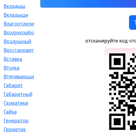
Вкладыш
[41]
Вкладыши
[1131]
Влагоотделитель
[2]
Воздухозаборник
[2]
отсканируйте код чт
Воздушный
[1]
Восстановительный
[1]
Вставка
[168]
Втулка
[1875]
Втягивающий
[22]
Габарит
[286]
Габаритный
[6]
Газматики
[117]
Гайка
[104]
Генератор
[148]
Герметик
[15]