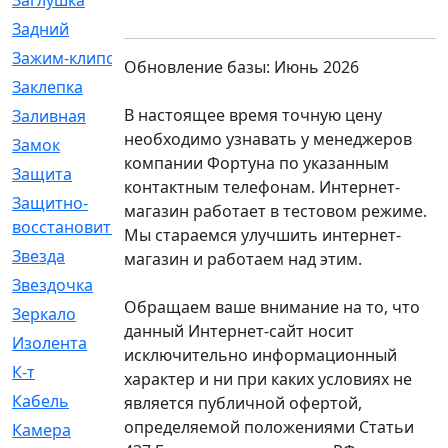
Заглушка
[21]
Задний
[528]
Зажим-клипса
[1]
Обновление базы: Июнь 2026
Заклепка
[1]
В настоящее время точную цену
Заливная
[4]
необходимо узнавать у менеджеров
Замок
[12]
компании Фортуна по указанным
Защита
[79]
контактным телефонам. Интернет-
Защитно-
[4]
магазин работает в тестовом режиме.
восстановительный
Мы стараемся улучшить интернет-
Звезда
[1]
магазин и работаем над этим.
Звездочка
[5]
Обращаем ваше внимание на то, что
Зеркало
[369]
данный Интернет-сайт носит
Изолента
[1]
исключительно информационный
К-т
[13]
характер и ни при каких условиях не
Кабель
[50]
является публичной офертой,
определяемой положениями Статьи
Камера
[4]