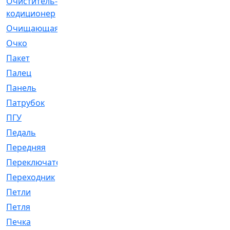
Очиститель-
[1]
кодиционер
Очищающая
[1]
Очко
[24]
Пакет
[1]
Палец
[4]
Панель
[61]
Патрубок
[248]
ПГУ
[2]
Педаль
[3]
Передняя
[22]
Переключатель
[36]
Переходник
[4]
Петли
[23]
Петля
[3]
Печка
[3]