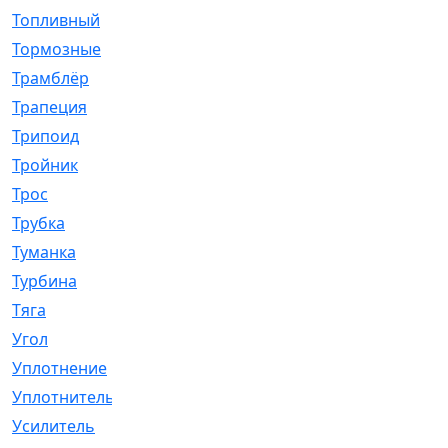
Топливный
[5]
Тормозные
[57]
Трамблёр
[54]
Трапеция
[2]
Трипоид
[16]
Тройник
[1]
Трос
[500]
Трубка
[39]
Туманка
[77]
Турбина
[69]
Тяга
[1264]
Угол
[2]
Уплотнение
[22]
Уплотнитель
[13]
Усилитель
[20]