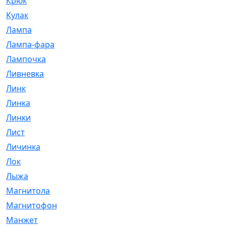
Крюк
[1]
Кулак
[9]
Лампа
[128]
Лампа-фара
[4]
Лампочка
[209]
Ливневка
[66]
Линк
[3]
Линка
[64]
Линки
[913]
Лист
[144]
Личинка
[3]
Лок
[1]
Лыжа
[23]
Магнитола
[11]
Магнитофон
[1]
Манжет
[194]