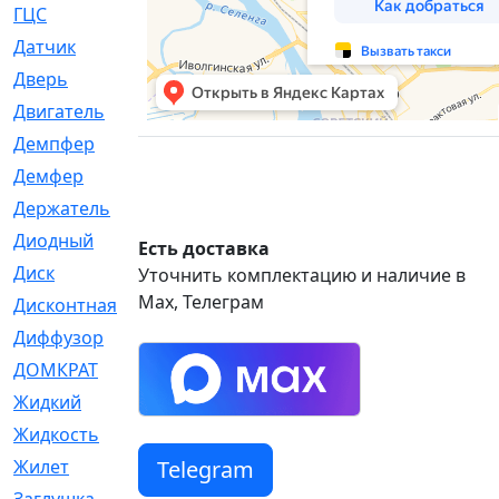
ГЦС
[74]
Датчик
[969]
Дверь
[249]
Двигатель
[64]
Демпфер
[2]
Демфер
[1]
Держатель
[5]
Диодный
[3]
Есть доставка
Диск
[418]
Уточнить комплектацию и наличие в
Max, Телеграм
Дисконтная
[1]
Диффузор
[1]
ДОМКРАТ
[1]
Жидкий
[5]
Жидкость
[80]
Telegram
Жилет
[1]