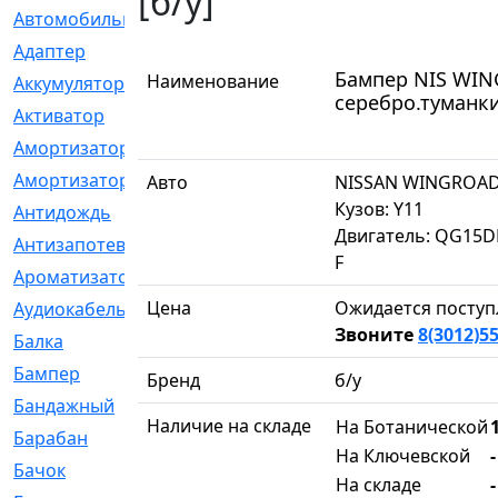
[б/у]
Автомобильный
[6]
Адаптер
[3]
Бампер NIS WING
Наименование
Аккумулятор
[2]
серебро.туманки/
Активатор
[1]
Амортизатор
[608]
Амортизаторы
[21]
Авто
NISSAN WINGROA
Кузов: Y11
Антидождь
[1]
Двигатель: QG15D
Антизапотеватель
[1]
F
Ароматизатор
[35]
Цена
Ожидается поступ
Аудиокабель
[2]
Звоните
8(3012)55
Балка
[58]
Бампер
[137]
Бренд
б/у
Бандажный
[6]
Наличие на складе
На Ботанической
Барабан
[5]
На Ключевской
Бачок
[40]
На складе
-