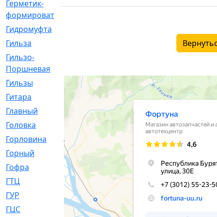
Герметик-
[3]
формирователь
Гидромуфта
[47]
Гильза
[56]
Вернутьс
Гильзо-
[13]
Поршневая
Гильзы
[259]
Гитара
[7]
Главный
[29]
Головка
[28]
Горловина
[14]
Горный
[1]
Гофра
[86]
ГТЦ
[96]
ГУР
[34]
ГЦC
[6]