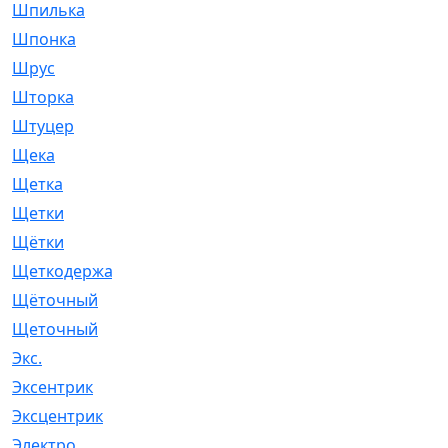
Шпилька
[215]
Шпонка
[19]
Шрус
[1107]
Шторка
[6]
Штуцер
[8]
Щека
[18]
Щетка
[31]
Щетки
[58]
Щётки
[124]
Щеткодержатель
[14]
Щёточный
[7]
Щеточный
[1]
Экс.
[4]
Эксентрик
[1]
Эксцентрик
[67]
Электро
[1]