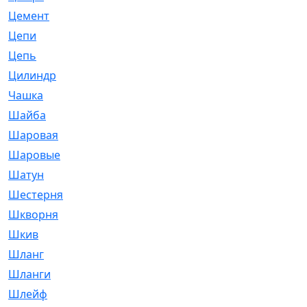
Цемент
[1]
Цепи
[314]
Цепь
[171]
Цилиндр
[55]
Чашка
[695]
Шайба
[37]
Шаровая
[900]
Шаровые
[1]
Шатун
[226]
Шестерня
[33]
Шкворня
[118]
Шкив
[129]
Шланг
[476]
Шланги
[36]
Шлейф
[70]