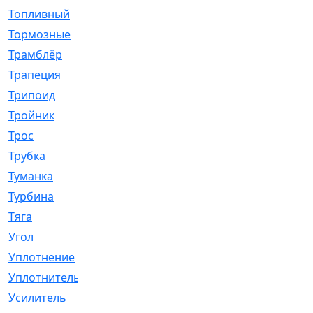
Топливный
[5]
Тормозные
[57]
Трамблёр
[54]
Трапеция
[2]
Трипоид
[16]
Тройник
[1]
Трос
[500]
Трубка
[39]
Туманка
[77]
Турбина
[69]
Тяга
[1264]
Угол
[2]
Уплотнение
[22]
Уплотнитель
[13]
Усилитель
[20]