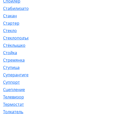
Спойлер
[29]
Стабилизатор
[596]
Стакан
[7]
Стартер
[176]
Стекло
[11]
Стеклоподъемник
[12]
Стёклышко
[20]
Стойка
[969]
Стремянка
[46]
Ступица
[775]
Суперантигель
[3]
Суппорт
[198]
Сцепление
[1]
Телевизор
[13]
Термостат
[323]
Толкатель
[4]