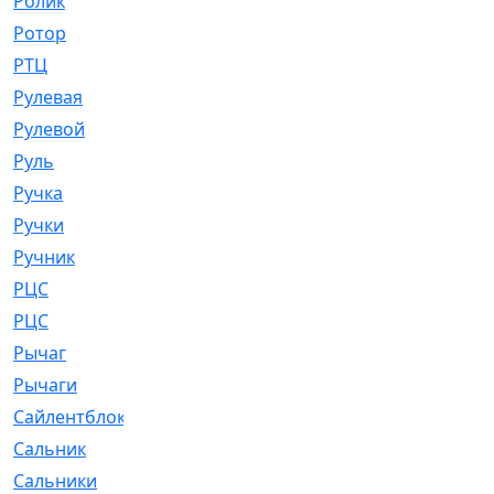
Ролик
[790]
Ротор
[2]
РТЦ
[475]
Рулевая
[974]
Рулевой
[585]
Руль
[12]
Ручка
[29]
Ручки
[3]
Ручник
[11]
РЦC
[12]
РЦС
[84]
Рычаг
[588]
Рычаги
[3]
Сайлентблок
[4208]
Сальник
[4340]
Сальники
[123]