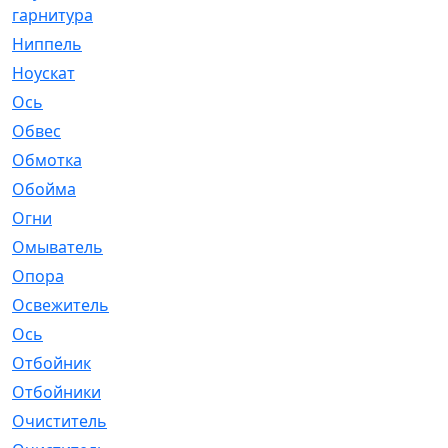
гарнитура
Ниппель
[1]
Ноускат
[53]
Оcь
[2]
Обвес
[3]
Обмотка
[4]
Обойма
[14]
Огни
[1]
Омыватель
[4]
Опора
[1]
Освежитель
[1]
Ось
[4]
Отбойник
[287]
Отбойники
[80]
Очиститель
[15]