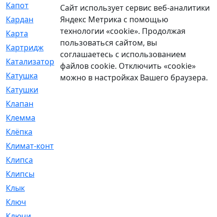
Капот
[144]
Сайт использует сервис веб-аналитики
Яндекс Метрика с помощью
Кардан
[131]
технологии «cookie». Продолжая
Карта
[2]
пользоваться сайтом, вы
Картридж
[250]
соглашаетесь с использованием
Катализатор
[1]
файлов cookie. Отключить «cookie»
Катушка
[2]
можно в настройках Вашего браузера.
Катушки
[291]
Клапан
[375]
Клемма
[5]
Клёпка
[2]
Климат-контроль
[3]
Клипса
[21]
Клипсы
[321]
Клык
[4]
Ключ
[2]
Ключи
[3]