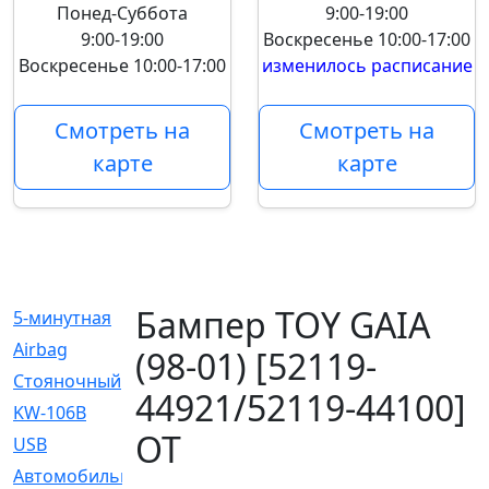
Понед-Суббота
9:00-19:00
9:00-19:00
Воскресенье
10:00-17:00
Воскресенье
10:00-17:00
изменилось расписание
Смотреть на
Смотреть на
карте
карте
Бампер TOY GAIA
5-минутная
[1]
Airbag
[18]
(98-01) [52119-
Cтояночный
[1]
44921/52119-44100]
KW-106B
[0]
OT
USB
[6]
Автомобильное
[6]