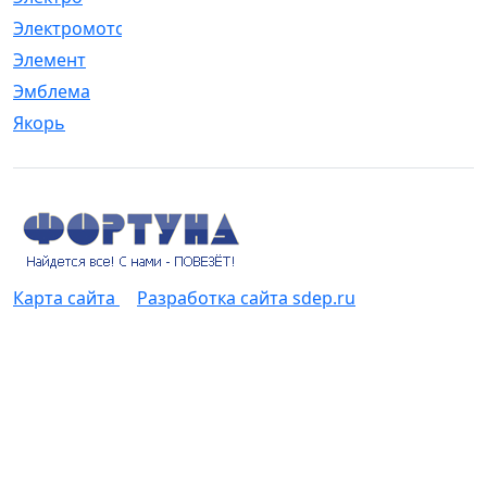
Электромотор
[1]
Элемент
[5]
Эмблема
[1]
Якорь
[4]
Карта сайта
Разработка сайта sdep.ru