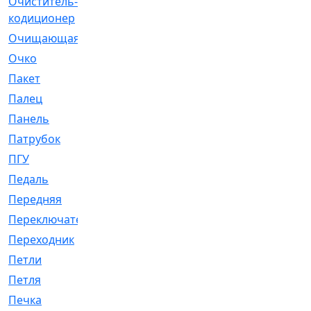
Очиститель-
[1]
кодиционер
Очищающая
[1]
Очко
[24]
Пакет
[1]
Палец
[4]
Панель
[61]
Патрубок
[248]
ПГУ
[2]
Педаль
[3]
Передняя
[22]
Переключатель
[36]
Переходник
[4]
Петли
[23]
Петля
[3]
Печка
[3]