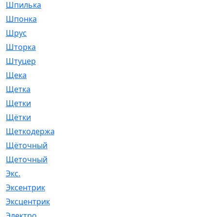
Шпилька
[215]
Шпонка
[19]
Шрус
[1107]
Шторка
[6]
Штуцер
[8]
Щека
[18]
Щетка
[31]
Щетки
[58]
Щётки
[124]
Щеткодержатель
[14]
Щёточный
[7]
Щеточный
[1]
Экс.
[4]
Эксентрик
[1]
Эксцентрик
[67]
Электро
[1]