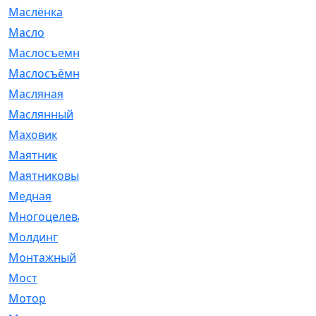
Маслёнка
[4]
Масло
[66]
Маслосъемные
[26]
Маслосъёмные
[480]
Масляная
[1]
Маслянный
[54]
Маховик
[6]
Маятник
[5]
Маятниковый
[13]
Медная
[2]
Многоцелевая
[1]
Молдинг
[14]
Монтажный
[1]
Мост
[10]
Мотор
[212]