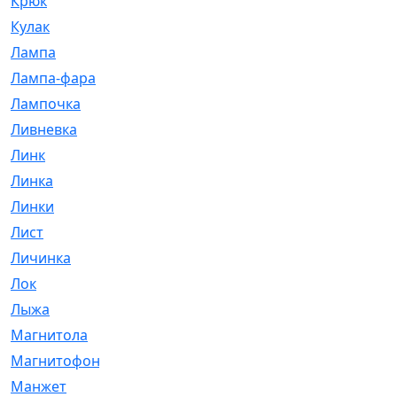
Крюк
[1]
Кулак
[9]
Лампа
[128]
Лампа-фара
[4]
Лампочка
[209]
Ливневка
[66]
Линк
[3]
Линка
[64]
Линки
[913]
Лист
[144]
Личинка
[3]
Лок
[1]
Лыжа
[23]
Магнитола
[11]
Магнитофон
[1]
Манжет
[194]