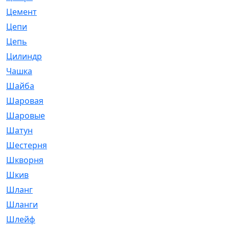
Цемент
[1]
Цепи
[314]
Цепь
[171]
Цилиндр
[55]
Чашка
[695]
Шайба
[37]
Шаровая
[900]
Шаровые
[1]
Шатун
[226]
Шестерня
[33]
Шкворня
[118]
Шкив
[129]
Шланг
[476]
Шланги
[36]
Шлейф
[70]