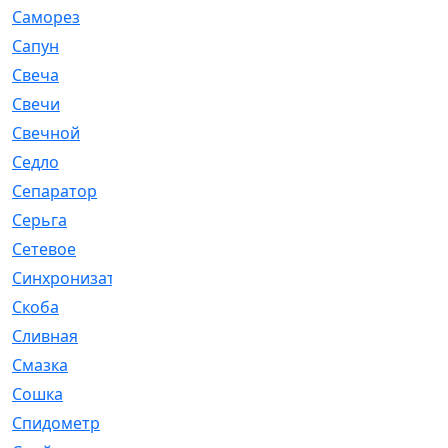
Саморез
[23]
Сапун
[33]
Свеча
[457]
Свечи
[272]
Свечной
[2]
Седло
[7]
Сепаратор
[6]
Серьга
[27]
Сетевое
[6]
Синхронизатор
[1]
Скоба
[4]
Сливная
[6]
Смазка
[24]
Сошка
[8]
Спидометр
[48]