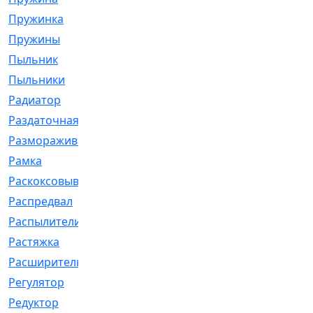
Пружинка
[1]
Пружины
[326]
Пыльник
[1202]
Пыльники
[5]
Радиатор
[916]
Раздаточная
[1]
Размораживатель
[1]
Рамка
[29]
Раскоксовывание
[4]
Распредвал
[41]
Распылители
[226]
Растяжка
[1]
Расширительный
[9]
Регулятор
[5]
Редуктор
[17]