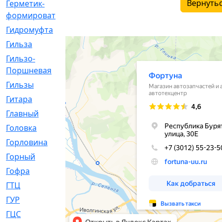
Вернутьс
Герметик-
[3]
формирователь
Гидромуфта
[47]
Гильза
[56]
Гильзо-
[13]
Поршневая
Гильзы
[259]
Гитара
[7]
Главный
[29]
Головка
[28]
Горловина
[14]
Горный
[1]
Гофра
[86]
ГТЦ
[96]
ГУР
[34]
ГЦC
[6]