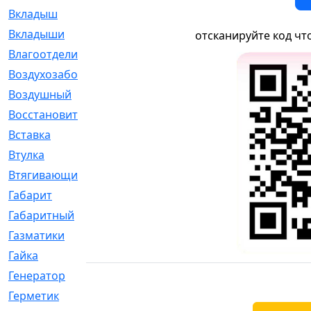
Вкладыш
[41]
Вкладыши
[1131]
отсканируйте код чт
Влагоотделитель
[2]
Воздухозаборник
[2]
Воздушный
[1]
Восстановительный
[1]
Вставка
[168]
Втулка
[1875]
Втягивающий
[22]
Габарит
[286]
Габаритный
[6]
Газматики
[117]
Гайка
[104]
Генератор
[148]
Герметик
[15]