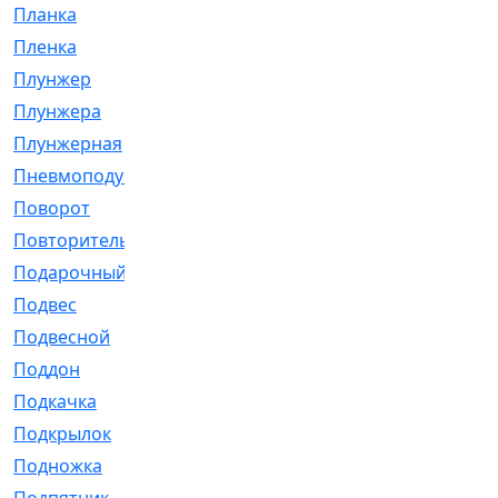
Планка
[21]
Пленка
[1]
Плунжер
[1]
Плунжера
[64]
Плунжерная
[91]
Пневмоподушка
[2]
Поворот
[12]
Повторитель
[86]
Подарочный
[3]
Подвес
[16]
Подвесной
[7]
Поддон
[18]
Подкачка
[5]
Подкрылок
[128]
Подножка
[16]