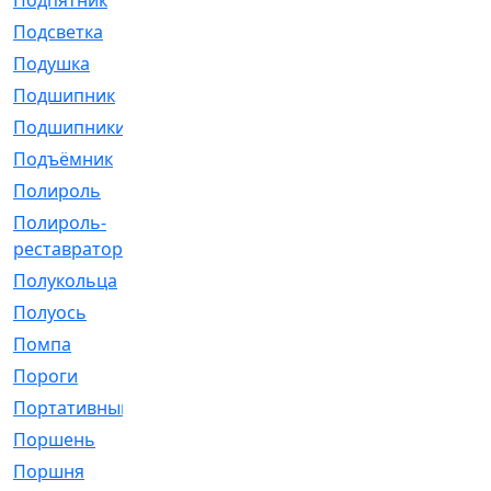
Подпятник
[1]
Подсветка
[1]
Подушка
[1540]
Подшипник
[1825]
Подшипники
[106]
Подъёмник
[1]
Полироль
[1]
Полироль-
[1]
реставратор
Полукольца
[107]
Полуось
[43]
Помпа
[537]
Пороги
[1]
Портативный
[1]
Поршень
[5]
Поршня
[833]