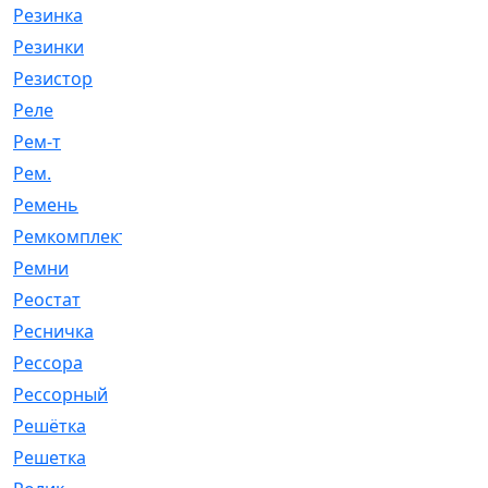
Резинка
[15]
Резинки
[6]
Резистор
[1]
Реле
[20]
Рем-т
[7]
Рем.
[2]
Ремень
[2060]
Ремкомплект
[1924]
Ремни
[21]
Реостат
[1]
Ресничка
[25]
Рессора
[51]
Рессорный
[107]
Решётка
[101]
Решетка
[21]