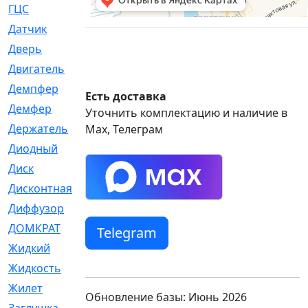
ГЦС
[74]
Датчик
[969]
Дверь
[249]
Двигатель
[64]
Демпфер
[2]
Есть доставка
Демфер
[1]
Уточнить комплектацию и наличие в
Держатель
[5]
Max, Телеграм
Диодный
[3]
Диск
[418]
Дисконтная
[1]
Диффузор
[1]
ДОМКРАТ
[1]
Telegram
Жидкий
[5]
Жидкость
[80]
Жилет
[1]
Обновление базы: Июнь 2026