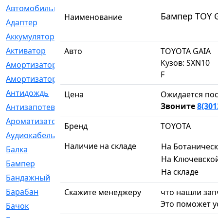
Автомобильный
[6]
Бампер TOY G
Наименование
Адаптер
[3]
Аккумулятор
[2]
Активатор
[1]
Авто
TOYOTA GAIA
Кузов: SXN10
Амортизатор
[608]
F
Амортизаторы
[21]
Антидождь
[1]
Цена
Ожидается пос
Звоните
8(301
Антизапотеватель
[1]
Ароматизатор
[35]
Бренд
TOYOTA
Аудиокабель
[2]
Наличие на складе
На Ботаничес
Балка
[58]
На Ключевско
Бампер
[137]
На складе
Бандажный
[6]
Барабан
[5]
Скажите менеджеру
что нашли запч
Это поможет у
Бачок
[40]