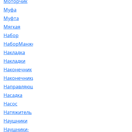
Моторчик
[6]
Муфа
[1]
Муфта
[9]
Мягкая
[3]
Набор
[6]
НаборМанжетГТЦ
[33]
Накладка
[51]
Накладки
[1]
Наконечник
[743]
Наконечники
[119]
Направляющая
[43]
Насадка
[16]
Насос
[356]
Натяжитель
[125]
Наушники
[8]
Наушники-
[2]