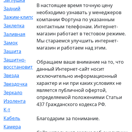
Заглушка
[21]
В настоящее время точную цену
Задний
[528]
необходимо узнавать у менеджеров
Зажим-клипса
[1]
компании Фортуна по указанным
Заклепка
[1]
контактным телефонам. Интернет-
магазин работает в тестовом режиме.
Заливная
[4]
Мы стараемся улучшить интернет-
Замок
[12]
магазин и работаем над этим.
Защита
[79]
Защитно-
[4]
Обращаем ваше внимание на то, что
восстановительный
данный Интернет-сайт носит
Звезда
[1]
исключительно информационный
характер и ни при каких условиях не
Звездочка
[5]
является публичной офертой,
Зеркало
[369]
определяемой положениями Статьи
Изолента
[1]
437 Гражданского кодекса РФ.
К-т
[13]
Кабель
[50]
Благодарим за понимание.
Камера
[4]