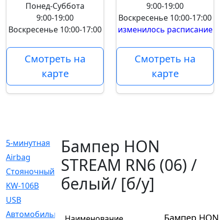
Понед-Суббота
9:00-19:00
9:00-19:00
Воскресенье
10:00-17:00
Воскресенье
10:00-17:00
изменилось расписание
Смотреть на
Смотреть на
карте
карте
Бампер HON
5-минутная
[1]
Airbag
[18]
STREAM RN6 (06) /
Cтояночный
[1]
белый/ [б/у]
KW-106B
[0]
USB
[6]
Автомобильное
[6]
Бампер HON 
Наименование