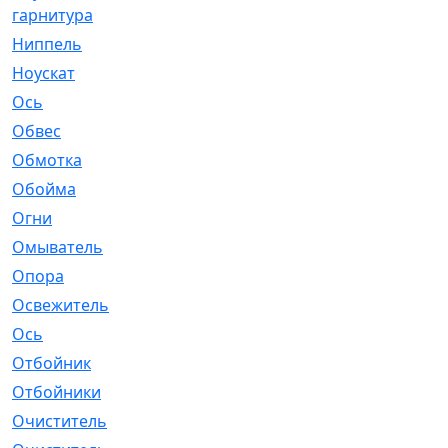
гарнитура
Ниппель
[1]
Ноускат
[53]
Оcь
[2]
Обвес
[3]
Обмотка
[4]
Обойма
[14]
Огни
[1]
Омыватель
[4]
Опора
[1]
Освежитель
[1]
Ось
[4]
Отбойник
[287]
Отбойники
[80]
Очиститель
[15]