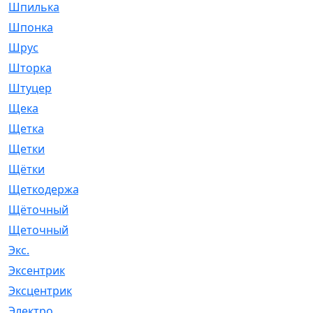
Шпилька
[215]
Шпонка
[19]
Шрус
[1107]
Шторка
[6]
Штуцер
[8]
Щека
[18]
Щетка
[31]
Щетки
[58]
Щётки
[124]
Щеткодержатель
[14]
Щёточный
[7]
Щеточный
[1]
Экс.
[4]
Эксентрик
[1]
Эксцентрик
[67]
Электро
[1]