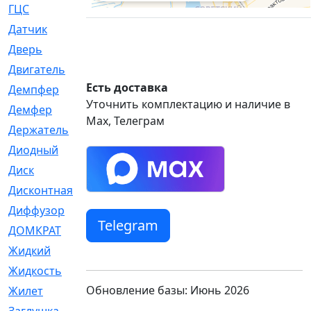
ГЦС
[74]
Датчик
[969]
Дверь
[249]
Двигатель
[64]
Есть доставка
Демпфер
[2]
Уточнить комплектацию и наличие в
Демфер
[1]
Max, Телеграм
Держатель
[5]
Диодный
[3]
Диск
[418]
Дисконтная
[1]
Диффузор
[1]
Telegram
ДОМКРАТ
[1]
Жидкий
[5]
Жидкость
[80]
Обновление базы: Июнь 2026
Жилет
[1]