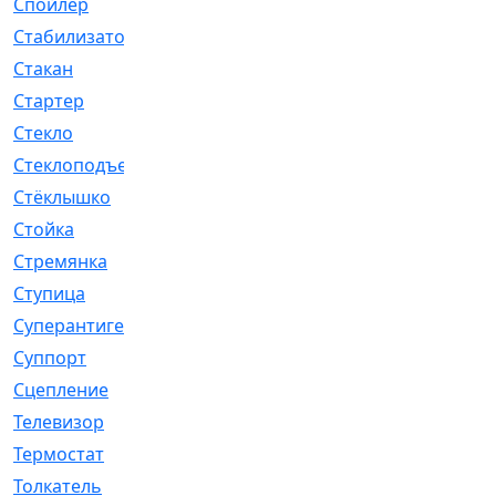
Спойлер
[29]
Стабилизатор
[596]
Стакан
[7]
Стартер
[176]
Стекло
[11]
Стеклоподъемник
[12]
Стёклышко
[20]
Стойка
[969]
Стремянка
[46]
Ступица
[775]
Суперантигель
[3]
Суппорт
[198]
Сцепление
[1]
Телевизор
[13]
Термостат
[323]
Толкатель
[4]