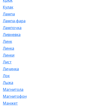
Крюк
[1]
Кулак
[9]
Лампа
[128]
Лампа-фара
[4]
Лампочка
[209]
Ливневка
[66]
Линк
[3]
Линка
[64]
Линки
[913]
Лист
[144]
Личинка
[3]
Лок
[1]
Лыжа
[23]
Магнитола
[11]
Магнитофон
[1]
Манжет
[194]