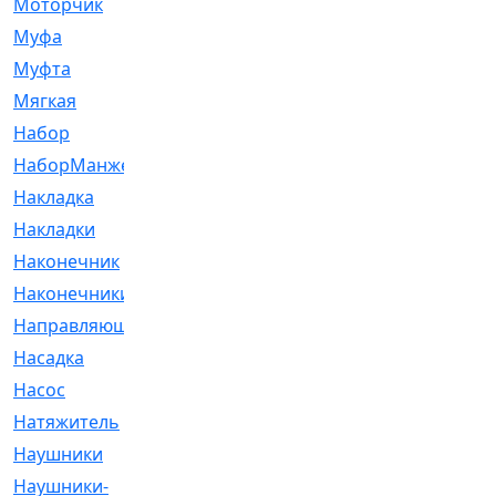
Моторчик
[6]
Муфа
[1]
Муфта
[9]
Мягкая
[3]
Набор
[6]
НаборМанжетГТЦ
[33]
Накладка
[51]
Накладки
[1]
Наконечник
[743]
Наконечники
[119]
Направляющая
[43]
Насадка
[16]
Насос
[356]
Натяжитель
[125]
Наушники
[8]
Наушники-
[2]