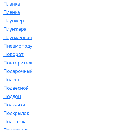
Планка
[21]
Пленка
[1]
Плунжер
[1]
Плунжера
[64]
Плунжерная
[91]
Пневмоподушка
[2]
Поворот
[12]
Повторитель
[86]
Подарочный
[3]
Подвес
[16]
Подвесной
[7]
Поддон
[18]
Подкачка
[5]
Подкрылок
[128]
Подножка
[16]