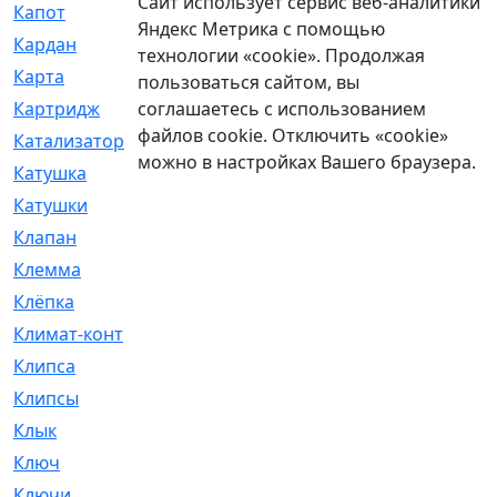
Сайт использует сервис веб-аналитики
Капот
[144]
Яндекс Метрика с помощью
Кардан
[131]
технологии «cookie». Продолжая
Карта
[2]
пользоваться сайтом, вы
соглашаетесь с использованием
Картридж
[250]
файлов cookie. Отключить «cookie»
Катализатор
[1]
можно в настройках Вашего браузера.
Катушка
[2]
Катушки
[291]
Клапан
[375]
Клемма
[5]
Клёпка
[2]
Климат-контроль
[3]
Клипса
[21]
Клипсы
[321]
Клык
[4]
Ключ
[2]
Ключи
[3]