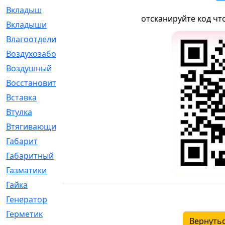
Вкладыш
[41]
отсканируйте код чт
Вкладыши
[1131]
Влагоотделитель
[2]
Воздухозаборник
[2]
Воздушный
[1]
Восстановительный
[1]
Вставка
[168]
Втулка
[1875]
Втягивающий
[22]
Габарит
[286]
Габаритный
[6]
Газматики
[117]
Гайка
[104]
Генератор
[148]
Герметик
[15]
Вернутьс