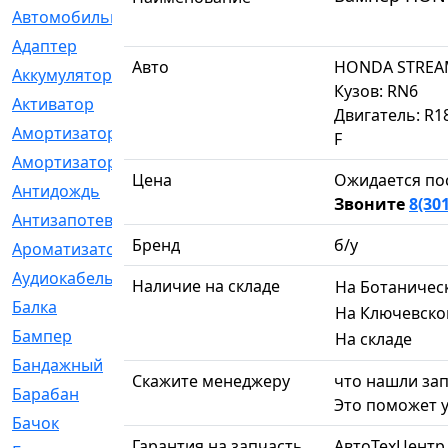
Автомобильный
[6]
Адаптер
[3]
Авто
HONDA STRE
Аккумулятор
[2]
Кузов: RN6
Активатор
[1]
Двигатель: R1
Амортизатор
[608]
F
Амортизаторы
[21]
Цена
Ожидается по
Антидождь
[1]
Звоните
8(30
Антизапотеватель
[1]
Бренд
б/у
Ароматизатор
[35]
Аудиокабель
[2]
Наличие на складе
На Ботаничес
Балка
[58]
На Ключевско
Бампер
[137]
На складе
Бандажный
[6]
Скажите менеджеру
что нашли зап
Барабан
[5]
Это поможет у
Бачок
[40]
Гарантия на запчасть
АвтоТехЦентр