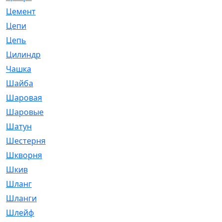
Цемент
[1]
Цепи
[314]
Цепь
[171]
Цилиндр
[55]
Чашка
[695]
Шайба
[37]
Шаровая
[900]
Шаровые
[1]
Шатун
[226]
Шестерня
[33]
Шкворня
[118]
Шкив
[129]
Шланг
[476]
Шланги
[36]
Шлейф
[70]