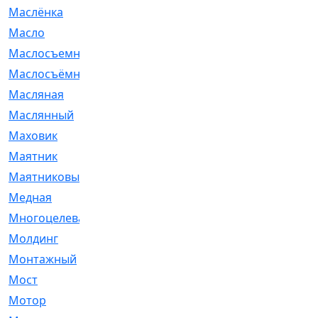
Маслёнка
[4]
Масло
[66]
Маслосъемные
[26]
Маслосъёмные
[480]
Масляная
[1]
Маслянный
[54]
Маховик
[6]
Маятник
[5]
Маятниковый
[13]
Медная
[2]
Многоцелевая
[1]
Молдинг
[14]
Монтажный
[1]
Мост
[10]
Мотор
[212]