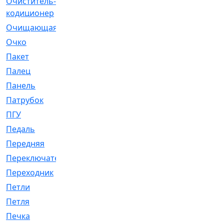
Очиститель-
[1]
кодиционер
Очищающая
[1]
Очко
[24]
Пакет
[1]
Палец
[4]
Панель
[61]
Патрубок
[248]
ПГУ
[2]
Педаль
[3]
Передняя
[22]
Переключатель
[36]
Переходник
[4]
Петли
[23]
Петля
[3]
Печка
[3]