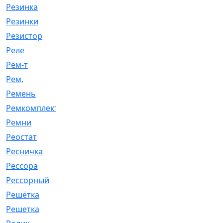
Резинка
[15]
Резинки
[6]
Резистор
[1]
Реле
[20]
Рем-т
[7]
Рем.
[2]
Ремень
[2060]
Ремкомплект
[1924]
Ремни
[21]
Реостат
[1]
Ресничка
[25]
Рессора
[51]
Рессорный
[107]
Решётка
[101]
Решетка
[21]