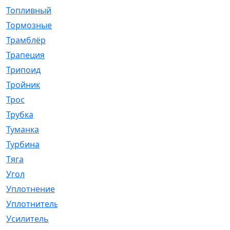
Топливный
[5]
Тормозные
[57]
Трамблёр
[54]
Трапеция
[2]
Трипоид
[16]
Тройник
[1]
Трос
[500]
Трубка
[39]
Туманка
[77]
Турбина
[69]
Тяга
[1264]
Угол
[2]
Уплотнение
[22]
Уплотнитель
[13]
Усилитель
[20]