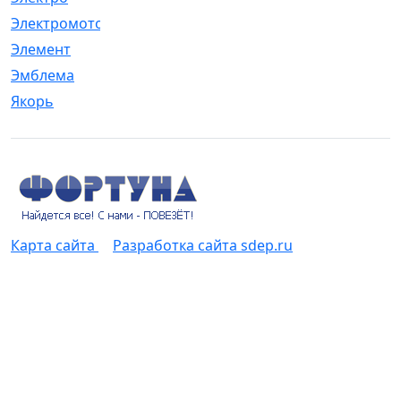
Электромотор
[1]
Элемент
[5]
Эмблема
[1]
Якорь
[4]
Карта сайта
Разработка сайта sdep.ru