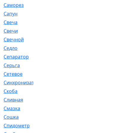
Саморез
[23]
Сапун
[33]
Свеча
[457]
Свечи
[272]
Свечной
[2]
Седло
[7]
Сепаратор
[6]
Серьга
[27]
Сетевое
[6]
Синхронизатор
[1]
Скоба
[4]
Сливная
[6]
Смазка
[24]
Сошка
[8]
Спидометр
[48]