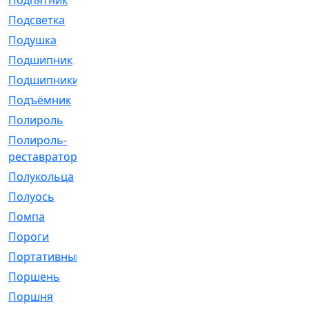
Подпятник
[1]
Подсветка
[1]
Подушка
[1540]
Подшипник
[1825]
Подшипники
[106]
Подъёмник
[1]
Полироль
[1]
Полироль-
[1]
реставратор
Полукольца
[107]
Полуось
[43]
Помпа
[537]
Пороги
[1]
Портативный
[1]
Поршень
[5]
Поршня
[833]