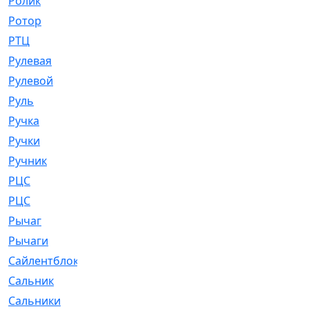
Ролик
[790]
Ротор
[2]
РТЦ
[475]
Рулевая
[974]
Рулевой
[585]
Руль
[12]
Ручка
[29]
Ручки
[3]
Ручник
[11]
РЦC
[12]
РЦС
[84]
Рычаг
[588]
Рычаги
[3]
Сайлентблок
[4208]
Сальник
[4340]
Сальники
[123]