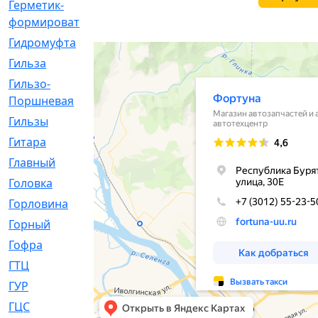
Герметик-
[3]
формирователь
Гидромуфта
[47]
Гильза
[56]
Гильзо-
[13]
Поршневая
Гильзы
[259]
Гитара
[7]
Главный
[29]
Головка
[28]
Горловина
[14]
Горный
[1]
Гофра
[86]
ГТЦ
[96]
ГУР
[34]
ГЦC
[6]