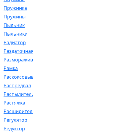
Пружинка
[1]
Пружины
[326]
Пыльник
[1202]
Пыльники
[5]
Радиатор
[916]
Раздаточная
[1]
Размораживатель
[1]
Рамка
[29]
Раскоксовывание
[4]
Распредвал
[41]
Распылители
[226]
Растяжка
[1]
Расширительный
[9]
Регулятор
[5]
Редуктор
[17]