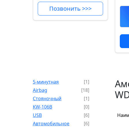
Позвонить >>>
Ам
5-минутная
[1]
Airbag
[18]
WD2
Cтояночный
[1]
KW-106B
[0]
USB
[6]
Наим
Автомобильное
[6]