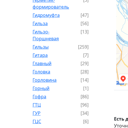
формирователь
Гидромуфта
[47]
Гильза
[56]
Гильзо-
[13]
Поршневая
Гильзы
[259]
Гитара
[7]
Главный
[29]
Головка
[28]
Горловина
[14]
Горный
[1]
Гофра
[86]
ГТЦ
[96]
ГУР
[34]
Есть 
ГЦC
[6]
Уточн