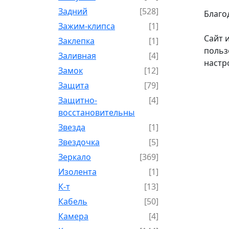
Задний
[528]
Благо
Зажим-клипса
[1]
Сайт 
Заклепка
[1]
польз
Заливная
[4]
настр
Замок
[12]
Защита
[79]
Защитно-
[4]
восстановительный
Звезда
[1]
Звездочка
[5]
Зеркало
[369]
Изолента
[1]
К-т
[13]
Кабель
[50]
Камера
[4]