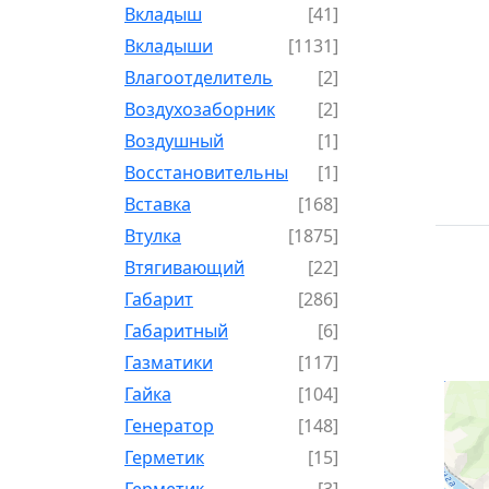
Вкладыш
[41]
Вкладыши
[1131]
Влагоотделитель
[2]
Воздухозаборник
[2]
Воздушный
[1]
Восстановительный
[1]
Вставка
[168]
Втулка
[1875]
Втягивающий
[22]
Габарит
[286]
Габаритный
[6]
Газматики
[117]
Гайка
[104]
Генератор
[148]
Герметик
[15]
Герметик-
[3]