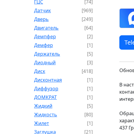
ГЦС
[74]
Датчик
[969]
Дверь
[249]
Двигатель
[64]
Демпфер
[2]
Te
Демфер
[1]
Держатель
[5]
Диодный
[3]
Обнов
Диск
[418]
Дисконтная
[1]
В нас
Диффузор
[1]
конта
ДОМКРАТ
[1]
интер
Жидкий
[5]
Обращ
Жидкость
[80]
харак
Жилет
[1]
437 Г
Заглушка
[21]