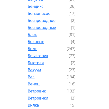
Бендикс
[26]
Бензонасос
[17]
Беспроводное
[2]
Беспроводные
[1]
Блок
[81]
Боковые
[4]
Болт
[247]
Брызговик
[77]
Быстрая
[2]
Вакуум
[23]
Вал
[194]
Венец
[16]
Ветровик
[132]
Ветровики
[2]
Вилка
[15]