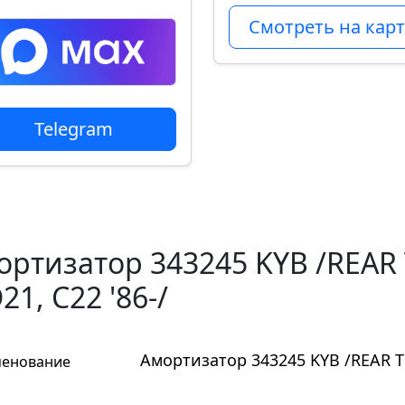
Смотреть на карт
Telegram
ортизатор 343245 KYB /REAR
1, C22 '86-/
Амортизатор 343245 KYB /REAR T
енование