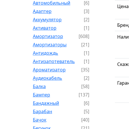
Автомобильный
[6]
Цена
Адаптер
[3]
Аккумулятор
[2]
Брен
Активатор
[1]
Амортизатор
[608]
Нали
Амортизаторы
[21]
Антидождь
[1]
Антизапотеватель
[1]
Скаж
Ароматизатор
[35]
Аудиокабель
[2]
Гара
Балка
[58]
Бампер
[137]
Бандажный
[6]
Барабан
[5]
Бачок
[40]
Бегунок
[21]