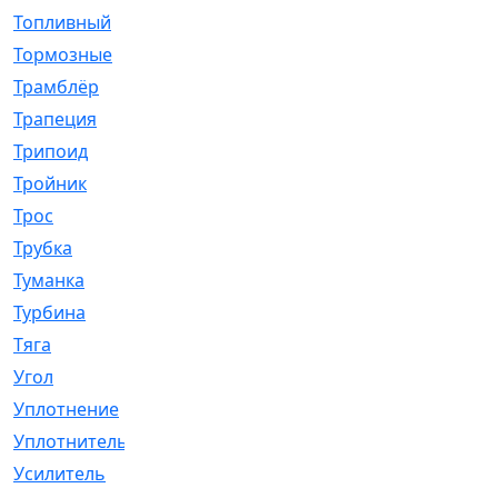
Топливный
[5]
Тормозные
[57]
Трамблёр
[54]
Трапеция
[2]
Трипоид
[16]
Тройник
[1]
Трос
[500]
Трубка
[39]
Туманка
[77]
Турбина
[69]
Тяга
[1264]
Угол
[2]
Уплотнение
[22]
Уплотнитель
[13]
Усилитель
[20]