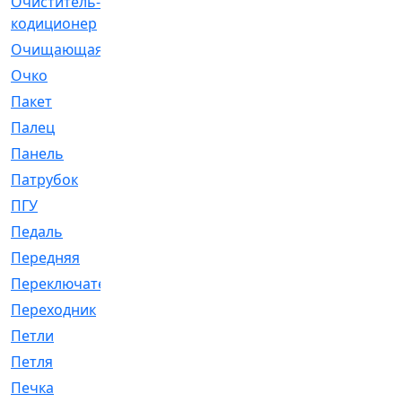
Очиститель-
[1]
кодиционер
Очищающая
[1]
Очко
[24]
Пакет
[1]
Палец
[4]
Панель
[61]
Патрубок
[248]
ПГУ
[2]
Педаль
[3]
Передняя
[22]
Переключатель
[36]
Переходник
[4]
Петли
[23]
Петля
[3]
Печка
[3]