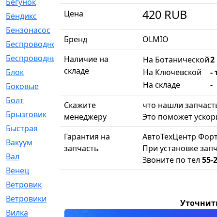
Бегунок
[21]
420
RUB
Цена
Бендикс
[26]
Бензонасос
[17]
Бренд
OLMIO
Беспроводное
[2]
Беспроводные
[1]
Наличие на
На Ботанической
2
складе
Блок
[81]
На Ключевской
-
На складе
-
Боковые
[4]
Болт
[247]
Скажите
что нашли запчасть
Брызговик
[77]
менеджеру
Это поможет ускори
Быстрая
[2]
Гарантия на
АвтоТехЦентр Форт
Вакуум
[23]
запчасть
При установке запч
Вал
[194]
Звоните по тел
55-
Венец
[16]
Ветровик
[132]
Ветровики
[2]
Уточнит
Вилка
[15]