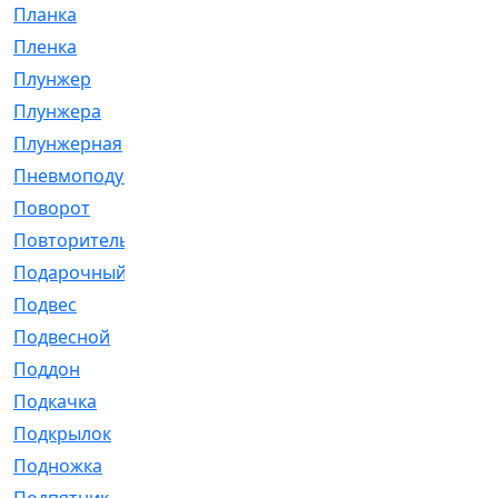
Планка
[21]
Пленка
[1]
Плунжер
[1]
Плунжера
[64]
Плунжерная
[91]
Пневмоподушка
[2]
Поворот
[12]
Повторитель
[86]
Подарочный
[3]
Подвес
[16]
Подвесной
[7]
Поддон
[18]
Подкачка
[5]
Подкрылок
[128]
Подножка
[16]