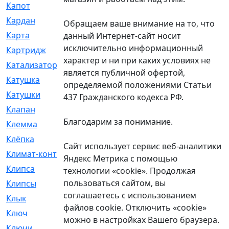
Капот
[144]
Кардан
[131]
Обращаем ваше внимание на то, что
Карта
[2]
данный Интернет-сайт носит
исключительно информационный
Картридж
[250]
характер и ни при каких условиях не
Катализатор
[1]
является публичной офертой,
Катушка
[2]
определяемой положениями Статьи
Катушки
[291]
437 Гражданского кодекса РФ.
Клапан
[375]
Благодарим за понимание.
Клемма
[5]
Клёпка
[2]
Сайт использует сервис веб-аналитики
Климат-контроль
[3]
Яндекс Метрика с помощью
Клипса
[21]
технологии «cookie». Продолжая
пользоваться сайтом, вы
Клипсы
[321]
соглашаетесь с использованием
Клык
[4]
файлов cookie. Отключить «cookie»
Ключ
[2]
можно в настройках Вашего браузера.
Ключи
[3]