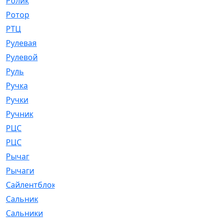
Ролик
[790]
Ротор
[2]
РТЦ
[475]
Рулевая
[974]
Рулевой
[585]
Руль
[12]
Ручка
[29]
Ручки
[3]
Ручник
[11]
РЦC
[12]
РЦС
[84]
Рычаг
[588]
Рычаги
[3]
Сайлентблок
[4208]
Сальник
[4340]
Сальники
[123]