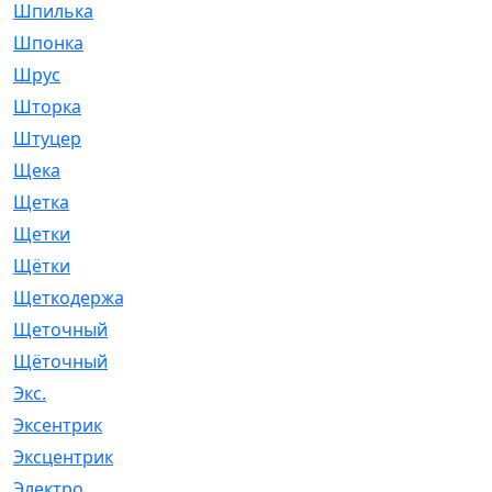
Шпилька
[215]
Шпонка
[19]
Шрус
[1107]
Шторка
[6]
Штуцер
[8]
Щека
[18]
Щетка
[31]
Щетки
[58]
Щётки
[124]
Щеткодержатель
[14]
Щеточный
[1]
Щёточный
[7]
Экс.
[4]
Эксентрик
[1]
Эксцентрик
[67]
Электро
[1]