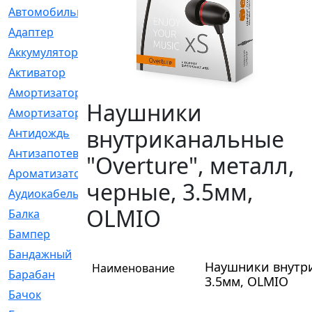
Автомобильный
[6]
Адаптер
[3]
Аккумулятор
[2]
Активатор
[1]
Амортизатор
[608]
Наушники
Амортизаторы
[21]
внутриканальные
Антидождь
[1]
Антизапотеватель
[1]
"Overture", металл,
Ароматизатор
[35]
черные, 3.5мм,
Аудиокабель
[2]
OLMIO
Балка
[58]
Бампер
[137]
Бандажный
[6]
Наушники внутри
Наименование
Барабан
[5]
3.5мм, OLMIO
Бачок
[40]