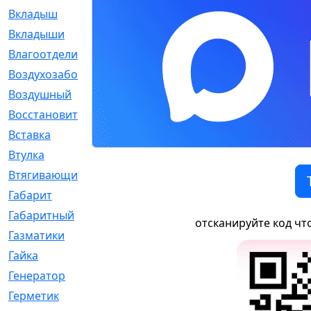
Вкладыш
[41]
Вкладыши
[1131]
Влагоотделитель
[2]
Воздухозаборник
[2]
Воздушный
[1]
Восстановительный
[1]
Вставка
[168]
Втулка
[1875]
Втягивающий
[22]
Габарит
[286]
Габаритный
[6]
отсканируйте код чт
Газматики
[117]
Гайка
[104]
Генератор
[148]
Герметик
[15]