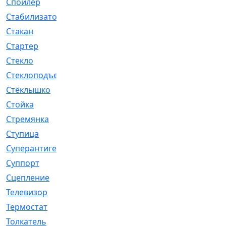
Спойлер
[29]
Стабилизатор
[596]
Стакан
[7]
Стартер
[176]
Стекло
[11]
Стеклоподъемник
[12]
Стёклышко
[20]
Стойка
[969]
Стремянка
[46]
Ступица
[775]
Суперантигель
[3]
Суппорт
[198]
Сцепление
[1]
Телевизор
[13]
Термостат
[323]
Толкатель
[4]