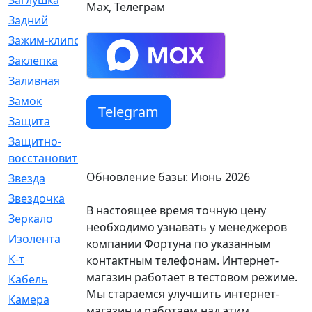
Заглушка
[21]
Max, Телеграм
Задний
[528]
Зажим-клипса
[1]
Заклепка
[1]
Заливная
[4]
Замок
[12]
Telegram
Защита
[79]
Защитно-
[4]
восстановительный
Обновление базы: Июнь 2026
Звезда
[1]
Звездочка
[5]
В настоящее время точную цену
Зеркало
[369]
необходимо узнавать у менеджеров
Изолента
[1]
компании Фортуна по указанным
К-т
[13]
контактным телефонам. Интернет-
магазин работает в тестовом режиме.
Кабель
[50]
Мы стараемся улучшить интернет-
Камера
[4]
магазин и работаем над этим.