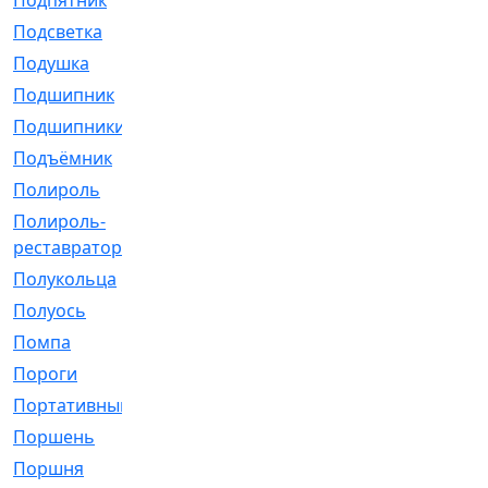
Подпятник
[1]
Подсветка
[1]
Подушка
[1540]
Подшипник
[1825]
Подшипники
[106]
Подъёмник
[1]
Полироль
[1]
Полироль-
[1]
реставратор
Полукольца
[107]
Полуось
[43]
Помпа
[537]
Пороги
[1]
Портативный
[1]
Поршень
[5]
Поршня
[833]