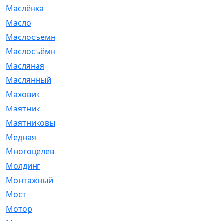
Маслёнка
[4]
Масло
[66]
Маслосъемные
[26]
Маслосъёмные
[480]
Масляная
[1]
Маслянный
[54]
Маховик
[6]
Маятник
[5]
Маятниковый
[13]
Медная
[2]
Многоцелевая
[1]
Молдинг
[14]
Монтажный
[1]
Мост
[10]
Мотор
[212]