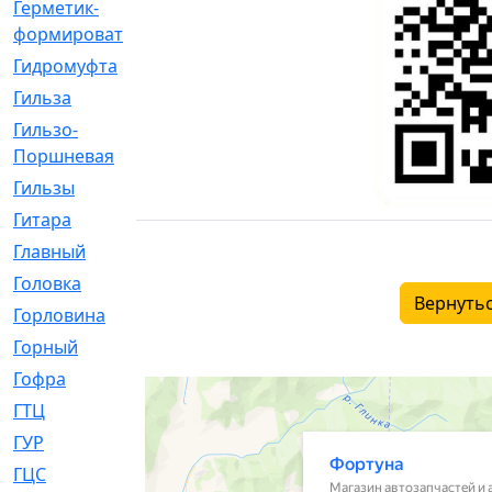
Герметик-
[3]
формирователь
Гидромуфта
[47]
Гильза
[56]
Гильзо-
[13]
Поршневая
Гильзы
[259]
Гитара
[7]
Главный
[29]
Головка
[28]
Вернутьс
Горловина
[14]
Горный
[1]
Гофра
[86]
ГТЦ
[96]
ГУР
[34]
ГЦC
[6]