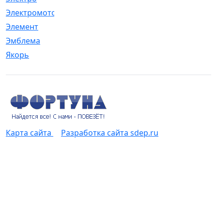
Электромотор
[1]
Элемент
[5]
Эмблема
[1]
Якорь
[4]
Карта сайта
Разработка сайта sdep.ru