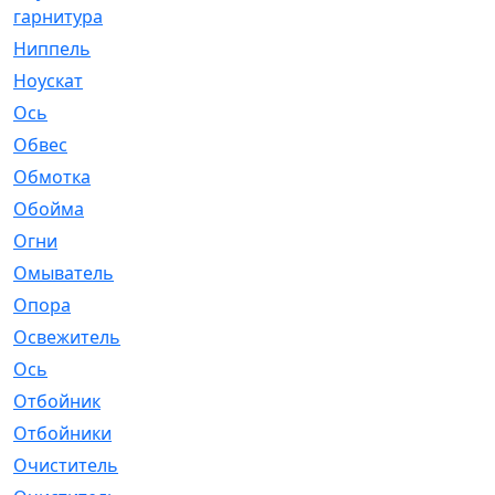
гарнитура
Ниппель
[1]
Ноускат
[53]
Оcь
[2]
Обвес
[3]
Обмотка
[4]
Обойма
[14]
Огни
[1]
Омыватель
[4]
Опора
[1]
Освежитель
[1]
Ось
[4]
Отбойник
[287]
Отбойники
[80]
Очиститель
[15]