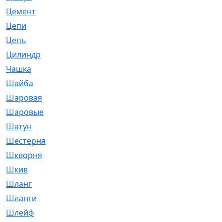
Цемент
[1]
Цепи
[314]
Цепь
[171]
Цилиндр
[55]
Чашка
[695]
Шайба
[37]
Шаровая
[900]
Шаровые
[1]
Шатун
[226]
Шестерня
[33]
Шкворня
[118]
Шкив
[129]
Шланг
[476]
Шланги
[36]
Шлейф
[70]