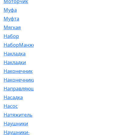
Моторчик
[6]
Муфа
[1]
Муфта
[9]
Мягкая
[3]
Набор
[6]
НаборМанжетГТЦ
[33]
Накладка
[51]
Накладки
[1]
Наконечник
[743]
Наконечники
[119]
Направляющая
[43]
Насадка
[16]
Насос
[356]
Натяжитель
[125]
Наушники
[8]
Наушники-
[2]