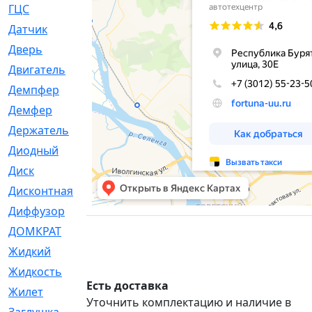
ГЦС
[74]
Датчик
[969]
Дверь
[249]
Двигатель
[64]
Демпфер
[2]
Демфер
[1]
Держатель
[5]
Диодный
[3]
Диск
[418]
Дисконтная
[1]
Диффузор
[1]
ДОМКРАТ
[1]
Жидкий
[5]
Жидкость
[80]
Есть доставка
Жилет
[1]
Уточнить комплектацию и наличие в