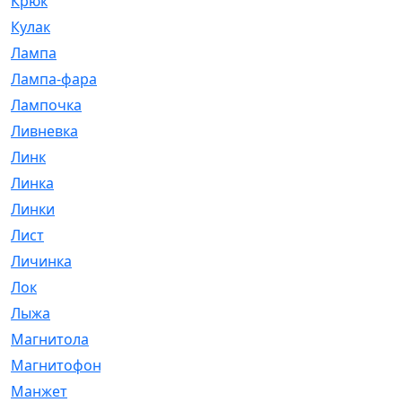
Крюк
[1]
Кулак
[9]
Лампа
[128]
Лампа-фара
[4]
Лампочка
[209]
Ливневка
[66]
Линк
[3]
Линка
[64]
Линки
[913]
Лист
[144]
Личинка
[3]
Лок
[1]
Лыжа
[23]
Магнитола
[11]
Магнитофон
[1]
Манжет
[194]