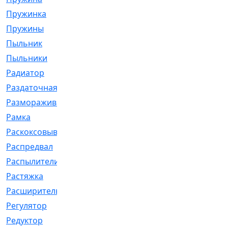
Пружинка
[1]
Пружины
[326]
Пыльник
[1202]
Пыльники
[5]
Радиатор
[916]
Раздаточная
[1]
Размораживатель
[1]
Рамка
[29]
Раскоксовывание
[4]
Распредвал
[41]
Распылители
[226]
Растяжка
[1]
Расширительный
[9]
Регулятор
[5]
Редуктор
[17]