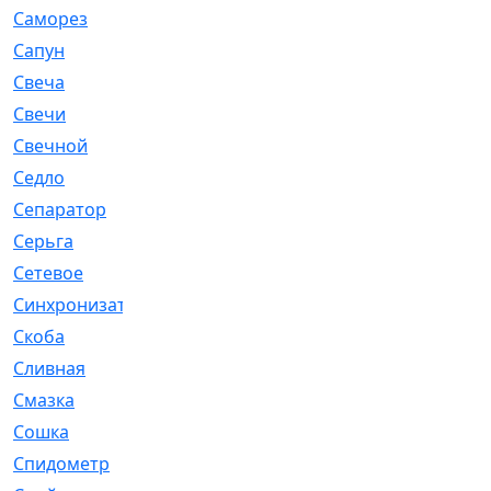
Саморез
[23]
Сапун
[33]
Свеча
[457]
Свечи
[272]
Свечной
[2]
Седло
[7]
Сепаратор
[6]
Серьга
[27]
Сетевое
[6]
Синхронизатор
[1]
Скоба
[4]
Сливная
[6]
Смазка
[24]
Сошка
[8]
Спидометр
[48]