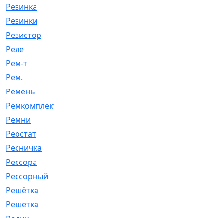
Резинка
[15]
Резинки
[6]
Резистор
[1]
Реле
[20]
Рем-т
[7]
Рем.
[2]
Ремень
[2060]
Ремкомплект
[1924]
Ремни
[21]
Реостат
[1]
Ресничка
[25]
Рессора
[51]
Рессорный
[107]
Решётка
[101]
Решетка
[21]