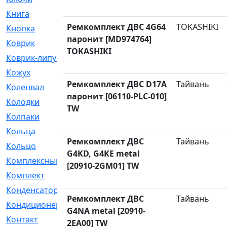
Книга
[293]
Ремкомплект ДВС 4G64
TOKASHIKI
Кнопка
[3]
паронит [MD974764]
Коврик
[1]
TOKASHIKI
Коврик-липучка
[2]
Кожух
[4]
Ремкомплект ДВС D17A
Тайвань
Коленвал
[38]
паронит [06110-PLC-010]
Колодки
[2151]
TW
Колпаки
[5]
Кольца
[1164]
Ремкомплект ДВС
Тайвань
Кольцо
[272]
G4KD, G4KE metal
Комплексный
[1]
[20910-2GM01] TW
Комплект
[196]
Конденсатор
[1]
Ремкомплект ДВС
Тайвань
Кондиционер
[2]
G4NA metal [20910-
Контакт
[3]
2EA00] TW