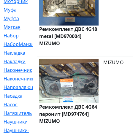
Моторчик
[6]
Муфа
[1]
Муфта
[9]
Мягкая
[3]
Ремкомплект ДВС 4G18
Набор
[6]
metal [MD970004]
MIZUMO
НаборМанжетГТЦ
[33]
Накладка
[51]
Накладки
[1]
MIZUMO
Наконечник
[743]
Наконечники
[119]
Направляющая
[43]
Насадка
[16]
Насос
[356]
Ремкомплект ДВС 4G64
Натяжитель
[125]
паронит [MD974764]
MIZUMO
Наушники
[8]
Наушники-
[2]