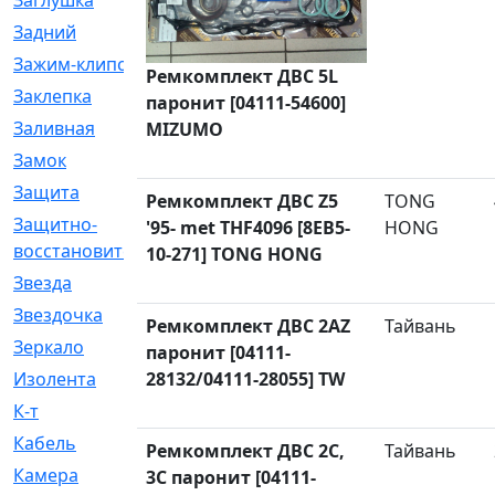
Заглушка
[21]
Задний
[528]
Зажим-клипса
[1]
Ремкомплект ДВС 5L
Заклепка
[1]
паронит [04111-54600]
Заливная
[4]
MIZUMO
Замок
[12]
Защита
[79]
Ремкомплект ДВС Z5
TONG
Защитно-
[4]
'95- met THF4096 [8EB5-
HONG
восстановительный
10-271] TONG HONG
Звезда
[1]
Звездочка
[5]
Ремкомплект ДВС 2AZ
Тайвань
Зеркало
[369]
паронит [04111-
Изолента
28132/04111-28055] TW
[1]
К-т
[13]
Кабель
[50]
Ремкомплект ДВС 2C,
Тайвань
Камера
[4]
3C паронит [04111-