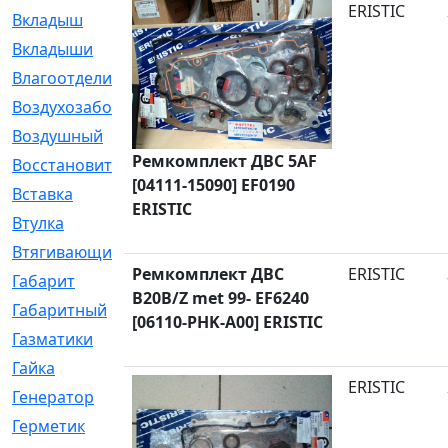
ERISTIC
Вкладыш
[41]
Вкладыши
[1131]
Влагоотделитель
[2]
Воздухозаборник
[2]
Воздушный
[1]
Ремкомплект ДВС 5AF
Восстановительный
[1]
[04111-15090] EF0190
Вставка
[168]
ERISTIC
Втулка
[1875]
Втягивающий
[22]
Ремкомплект ДВС
ERISTIC
Габарит
[286]
B20B/Z met 99- EF6240
Габаритный
[6]
[06110-PHK-A00] ERISTIC
Газматики
[117]
Гайка
[104]
ERISTIC
Генератор
[148]
Герметик
[15]