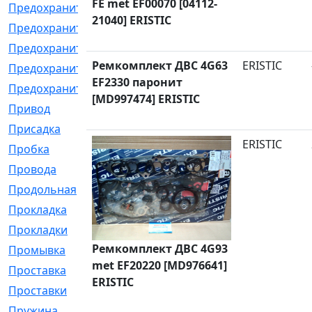
FE met EF00070 [04112-
Предохранитель
[32]
21040] ERISTIC
Предохранитель_б
[18]
Предохранитель_м
[21]
Ремкомплект ДВС 4G63
ERISTIC
Предохранитель_фл.
[13]
EF2330 паронит
Предохранительная
[2]
[MD997474] ERISTIC
Привод
[198]
Присадка
[2]
ERISTIC
Пробка
[1]
Провода
[231]
Продольная
[1]
Прокладка
[2726]
Прокладки
[25]
Ремкомплект ДВС 4G93
Промывка
[13]
met EF20220 [MD976641]
Проставка
[58]
ERISTIC
Проставки
[38]
Пружина
[23]