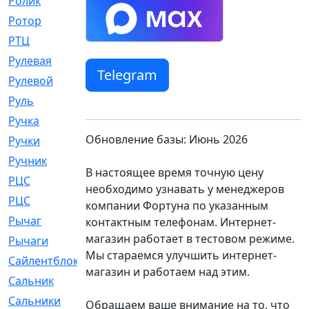
Ролик
[790]
Ротор
[2]
РТЦ
[475]
Рулевая
[974]
Telegram
Рулевой
[585]
Руль
[12]
Ручка
[29]
Обновление базы: Июнь 2026
Ручки
[3]
Ручник
[11]
В настоящее время точную цену
РЦC
[12]
необходимо узнавать у менеджеров
РЦС
[84]
компании Фортуна по указанным
Рычаг
[588]
контактным телефонам. Интернет-
магазин работает в тестовом режиме.
Рычаги
[3]
Мы стараемся улучшить интернет-
Сайлентблок
[4208]
магазин и работаем над этим.
Сальник
[4340]
Сальники
[123]
Обращаем ваше внимание на то, что