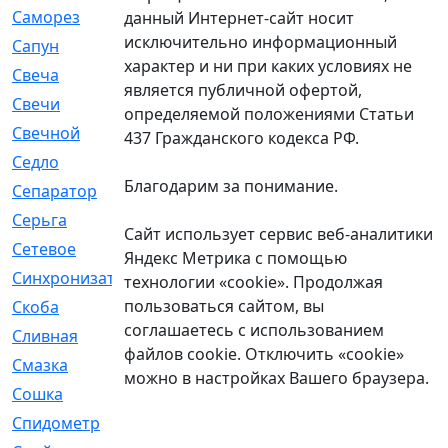
Саморез
[23]
данный Интернет-сайт носит
исключительно информационный
Сапун
[33]
характер и ни при каких условиях не
Свеча
[457]
является публичной офертой,
Свечи
[272]
определяемой положениями Статьи
Свечной
[2]
437 Гражданского кодекса РФ.
Седло
[7]
Благодарим за понимание.
Сепаратор
[6]
Серьга
[27]
Сайт использует сервис веб-аналитики
Сетевое
[6]
Яндекс Метрика с помощью
Синхронизатор
[1]
технологии «cookie». Продолжая
пользоваться сайтом, вы
Скоба
[4]
соглашаетесь с использованием
Сливная
[6]
файлов cookie. Отключить «cookie»
Смазка
[24]
можно в настройках Вашего браузера.
Сошка
[8]
Спидометр
[48]