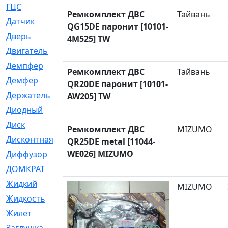
ГЦС
[74]
Ремкомплект ДВС
Тайвань
Датчик
[969]
QG15DE паронит [10101-
Дверь
[249]
4M525] TW
Двигатель
[64]
Демпфер
[2]
Ремкомплект ДВС
Тайвань
Демфер
[1]
QR20DE паронит [10101-
Держатель
[5]
AW205] TW
Диодный
[3]
Диск
[418]
Ремкомплект ДВС
MIZUMO
Дисконтная
[1]
QR25DE metal [11044-
WE026] MIZUMO
Диффузор
[1]
ДОМКРАТ
[1]
Жидкий
[5]
MIZUMO
Жидкость
[80]
Жилет
[1]