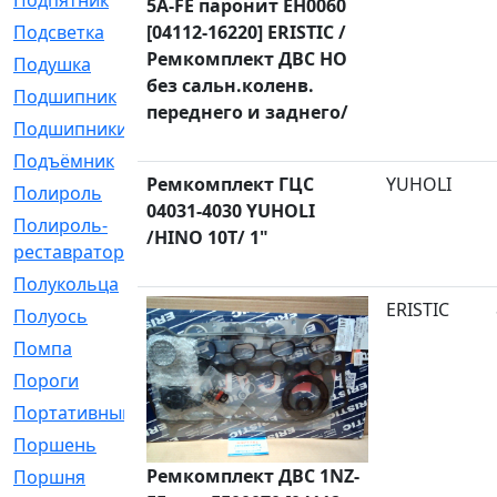
Подпятник
[1]
5A-FE паронит EH0060
[04112-16220] ERISTIC /
Подсветка
[1]
Ремкомплект ДВС НО
Подушка
[1540]
без сальн.коленв.
Подшипник
[1825]
переднего и заднего/
Подшипники
[106]
Подъёмник
[1]
Ремкомплект ГЦС
YUHOLI
Полироль
[1]
04031-4030 YUHOLI
Полироль-
[1]
/HINO 10T/ 1"
реставратор
Полукольца
[107]
ERISTIC
Полуось
[43]
Помпа
[537]
Пороги
[1]
Портативный
[1]
Поршень
[5]
Ремкомплект ДВС 1NZ-
Поршня
[833]