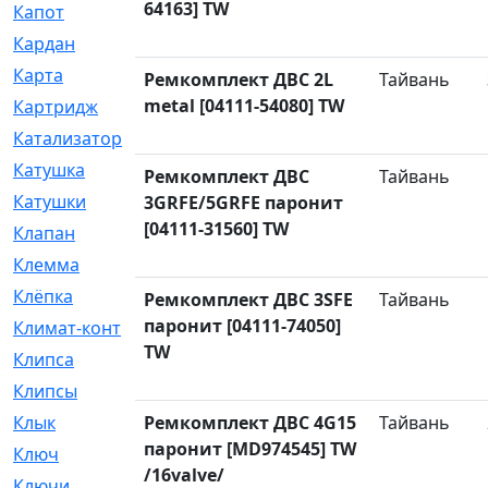
64163] TW
Капот
[144]
Кардан
[131]
Карта
[2]
Ремкомплект ДВС 2L
Тайвань
metal [04111-54080] TW
Картридж
[250]
Катализатор
[1]
Катушка
[2]
Ремкомплект ДВС
Тайвань
Катушки
[291]
3GRFE/5GRFE паронит
[04111-31560] TW
Клапан
[375]
Клемма
[5]
Клёпка
[2]
Ремкомплект ДВС 3SFE
Тайвань
паронит [04111-74050]
Климат-контроль
[3]
TW
Клипса
[21]
Клипсы
[321]
Клык
Ремкомплект ДВС 4G15
[4]
Тайвань
паронит [MD974545] TW
Ключ
[2]
/16valve/
Ключи
[3]