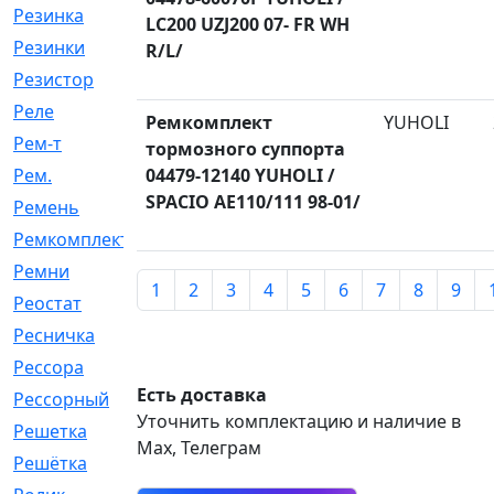
Резинка
[15]
LC200 UZJ200 07- FR WH
Резинки
[6]
R/L/
Резистор
[1]
Реле
[20]
Ремкомплект
YUHOLI
Рем-т
[7]
тормозного суппорта
Рем.
04479-12140 YUHOLI /
[2]
SPACIO AE110/111 98-01/
Ремень
[2060]
Ремкомплект
[1924]
Ремни
[21]
1
2
3
4
5
6
7
8
9
Реостат
[1]
Ресничка
[25]
Рессора
[51]
Есть доставка
Рессорный
[107]
Уточнить комплектацию и наличие в
Решетка
[21]
Max, Телеграм
Решётка
[101]