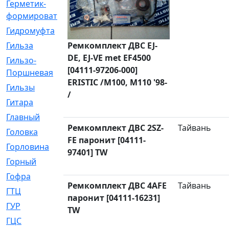
Герметик-
[3]
формирователь
Гидромуфта
[47]
Гильза
Ремкомплект ДВС EJ-
[56]
DE, EJ-VE met EF4500
Гильзо-
[13]
[04111-97206-000]
Поршневая
ERISTIC /M100, M110 '98-
Гильзы
[259]
/
Гитара
[7]
Главный
[29]
Ремкомплект ДВС 2SZ-
Тайвань
Головка
[28]
FE паронит [04111-
Горловина
[14]
97401] TW
Горный
[1]
Гофра
[86]
Ремкомплект ДВС 4AFE
Тайвань
ГТЦ
[96]
паронит [04111-16231]
ГУР
[34]
TW
ГЦC
[6]