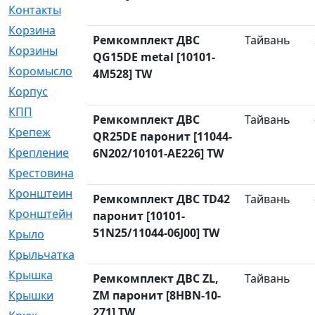
Контакты
[4]
Корзина
[1]
Ремкомплект ДВС
Тайвань
Корзины
[159]
QG15DE metal [10101-
Коромысло
[6]
4M528] TW
Корпус
[41]
КПП
[70]
Ремкомплект ДВС
Тайвань
Крепеж
[4]
QR25DE паронит [11044-
Крепление
[23]
6N202/10101-AE226] TW
Крестовина
[309]
Кронштеин
[1]
Ремкомплект ДВС TD42
Тайвань
Кронштейн
[59]
паронит [10101-
51N25/11044-06J00] TW
Крыло
[285]
Крыльчатка
[17]
Крышка
[151]
Ремкомплект ДВС ZL,
Тайвань
Крышки
ZM паронит [8HBN-10-
[4]
271] TW