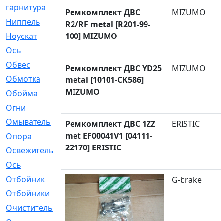
гарнитура
Ремкомплект ДВС
MIZUMO
Ниппель
[1]
R2/RF metal [R201-99-
Ноускат
100] MIZUMO
[53]
Оcь
[2]
Обвес
[3]
Ремкомплект ДВС YD25
MIZUMO
Обмотка
[4]
metal [10101-CK586]
MIZUMO
Обойма
[14]
Огни
[1]
Омыватель
[4]
Ремкомплект ДВС 1ZZ
ERISTIC
met EF00041V1 [04111-
Опора
[1]
22170] ERISTIC
Освежитель
[1]
Ось
[4]
Отбойник
[287]
G-brake
Отбойники
[80]
Очиститель
[15]