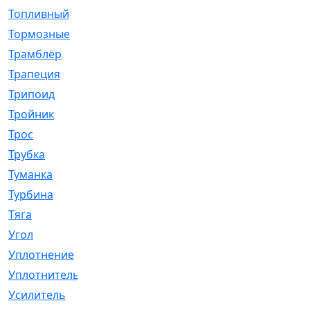
Топливный
[5]
Тормозные
[57]
Трамблёр
[54]
Трапеция
[2]
Трипоид
[16]
Тройник
[1]
Трос
[500]
Трубка
[39]
Туманка
[77]
Турбина
[69]
Тяга
[1264]
Угол
[2]
Уплотнение
[22]
Уплотнитель
[13]
Усилитель
[20]