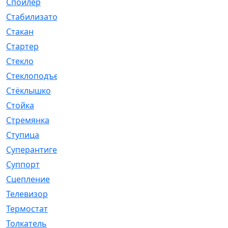
Спойлер
[29]
Стабилизатор
[596]
Стакан
[7]
Стартер
[176]
Стекло
[11]
Стеклоподъемник
[12]
Стёклышко
[20]
Стойка
[969]
Стремянка
[46]
Ступица
[775]
Суперантигель
[3]
Суппорт
[198]
Сцепление
[1]
Телевизор
[13]
Термостат
[323]
Толкатель
[4]