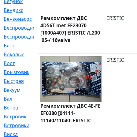
Бегунок
[21]
Бендикс
[26]
Ремкомплект ДВС
ERISTIC
Бензонасос
[17]
4D56T met EF23070
Беспроводное
[2]
[1000A407] ERISTIC /L200
Беспроводные
[1]
'05-/ 16valve
Блок
[81]
Боковые
[4]
ERISTIC
Болт
[247]
Брызговик
[77]
Быстрая
[2]
Вакуум
[23]
Вал
[194]
Ремкомплект ДВС 4E-FE
Венец
[16]
EF0380 [04111-
Ветровик
[132]
11140/11040] ERISTIC
Ветровики
[2]
Вилка
[15]