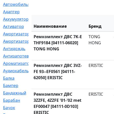
Автомобильный
[6]
Адаптер
[3]
Аккумулятор
[2]
Наименование
Бренд
Активатор
[1]
Амортизатор
[608]
Ремкомплект ДВС 7K-E
TONG
Амортизаторы
[21]
THF9184 [04111-06020]
HONG
Антидождь
[1]
TONG HONG
Антизапотеватель
[1]
Ароматизатор
[35]
Ремкомплект ДВС 3VZ-
ERISTIC
Аудиокабель
[2]
FE 93--EF0561 [04111-
62050] ERISTIC
Балка
[58]
Бампер
[137]
Бандажный
[6]
Ремкомплект ДВС
ERISTIC
Барабан
3ZZFE, 4ZZFE '01-'02 met
[5]
EF00047 [04111-0D103]
Бачок
[40]
ERISTIC