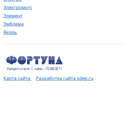
Электромотор
[1]
Элемент
[5]
Эмблема
[1]
Якорь
[4]
Карта сайта
Разработка сайта sdep.ru