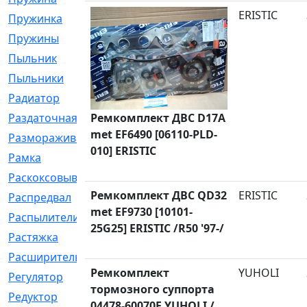
ERISTIC
Пружинка
[1]
Пружины
[326]
Пыльник
[1202]
Пыльники
[5]
Радиатор
[916]
Раздаточная
Ремкомплект ДВС D17A
[1]
met EF6490 [06110-PLD-
Размораживатель
[1]
010] ERISTIC
Рамка
[29]
Раскоксовывание
[4]
Ремкомплект ДВС QD32
ERISTIC
Распредвал
[41]
met EF9730 [10101-
Распылители
[226]
25G25] ERISTIC /R50 '97-/
Растяжка
[1]
Расширительный
[9]
Ремкомплект
YUHOLI
Регулятор
[5]
тормозного суппорта
Редуктор
[17]
04478-60070F YUHOLI /