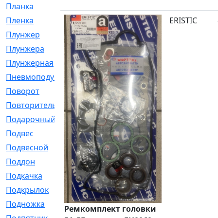
Планка
[21]
Пленка
[1]
ERISTIC
Плунжер
[1]
Плунжера
[64]
Плунжерная
[91]
Пневмоподушка
[2]
Поворот
[12]
Повторитель
[86]
Подарочный
[3]
Подвес
[16]
Подвесной
[7]
Поддон
[18]
Подкачка
[5]
Подкрылок
[128]
Подножка
[16]
Ремкомплект головки