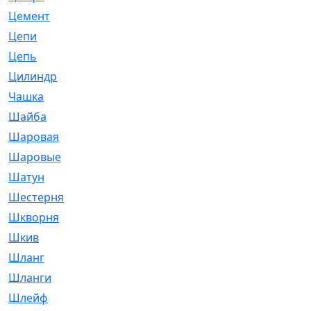
Цемент
[1]
Цепи
[314]
Цепь
[171]
Цилиндр
[55]
Чашка
[695]
Шайба
[37]
Шаровая
[900]
Шаровые
[1]
Шатун
[226]
Шестерня
[33]
Шкворня
[118]
Шкив
[129]
Шланг
[476]
Шланги
[36]
Шлейф
[70]