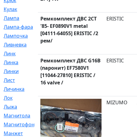
Крюк
[1]
Кулак
[9]
Лампа
[128]
Ремкомплект ДВС 2CT
ERISTIC
'85- EF0890V1 metal
Лампа-фара
[4]
[04111-64055] ERISTIC /2
Лампочка
[209]
рем/
Ливневка
[66]
Линк
[3]
Ремкомплект ДВС G16B
ERISTIC
Линка
[64]
(паронит) EF7580V1
Линки
[913]
[11044-27810] ERISTIC /
Лист
[144]
16 valve /
Личинка
[3]
Лок
[1]
MIZUMO
Лыжа
[23]
Магнитола
[11]
Магнитофон
[1]
Манжет
[194]