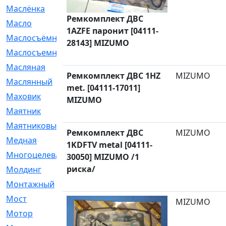
Маслёнка
[4]
Ремкомплект ДВС
Масло
[66]
1AZFE паронит [04111-
Маслосъёмные
[480]
28143] MIZUMO
Маслосъемные
[26]
Масляная
[1]
Ремкомплект ДВС 1HZ
MIZUMO
Маслянный
[54]
met. [04111-17011]
Маховик
[6]
MIZUMO
Маятник
[5]
Маятниковый
[13]
Ремкомплект ДВС
MIZUMO
Медная
[2]
1KDFTV metal [04111-
Многоцелевая
[1]
30050] MIZUMO /1
риска/
Молдинг
[14]
Монтажный
[1]
Мост
[10]
MIZUMO
Мотор
[212]