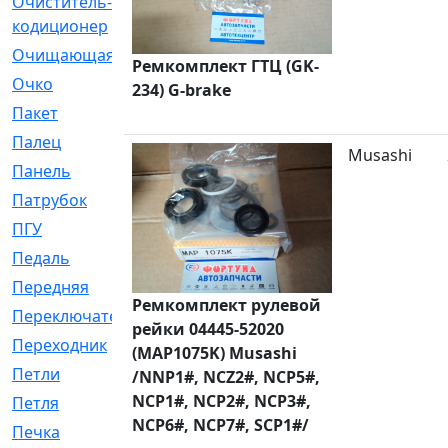
Очиститель-
[1]
кодиционер
Очищающая
[1]
Ремкомплект ГТЦ (GK-
Очко
[24]
234) G-brake
Пакет
[1]
Палец
[4]
Musashi
Панель
[61]
Патрубок
[248]
ПГУ
[2]
Педаль
[3]
Передняя
[22]
Ремкомплект рулевой
Переключатель
[36]
рейки 04445-52020
Переходник
[4]
(MAP1075K) Musashi
Петли
[23]
/NNP1#, NCZ2#, NCP5#,
NCP1#, NCP2#, NCP3#,
Петля
[3]
NCP6#, NCP7#, SCP1#/
Печка
[3]