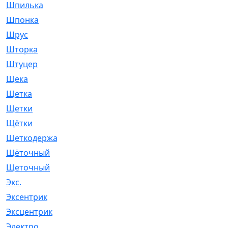
Шпилька
[215]
Шпонка
[19]
Шрус
[1107]
Шторка
[6]
Штуцер
[8]
Щека
[18]
Щетка
[31]
Щетки
[58]
Щётки
[124]
Щеткодержатель
[14]
Щёточный
[7]
Щеточный
[1]
Экс.
[4]
Эксентрик
[1]
Эксцентрик
[67]
Электро
[1]