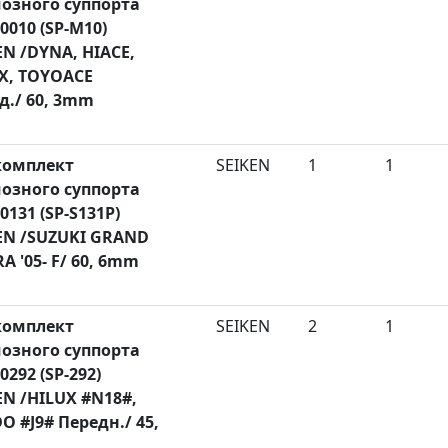
озного суппорта
30010 (SP-M10)
EN /DYNA, HIACE,
X, TOYOACE
д./ 60, 3mm
комплект
SEIKEN
1
1
озного суппорта
0131 (SP-S131P)
EN /SUZUKI GRAND
A '05- F/ 60, 6mm
комплект
SEIKEN
2
1
озного суппорта
0292 (SP-292)
EN /HILUX #N18#,
O #J9# Передн./ 45,