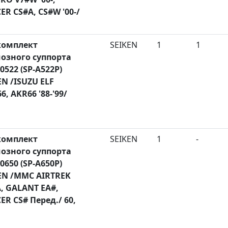
ER CS#A, CS#W '00-/
комплект
SEIKEN
1
1
озного суппорта
0522 (SP-A522P)
EN /ISUZU ELF
6, AKR66 '88-'99/
комплект
SEIKEN
1
-
озного суппорта
0650 (SP-A650P)
EN /MMC AIRTREK
, GALANT EA#,
ER CS# Перед./ 60,