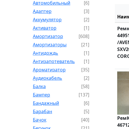
Автомобильный
[6]
Адаптер
[3]
Наи
Аккумулятор
[2]
Активатор
[1]
Ремк
4495
Амортизатор
[608]
/AVE
Амортизаторы
[21]
SXV20
Антидождь
[1]
CORO
Антизапотеватель
[1]
Ароматизатор
[35]
Аудиокабель
[2]
Балка
[58]
Бампер
[137]
Бандажный
[6]
Барабан
[5]
РемК
Бачок
[40]
4671
Бегунок
[21]