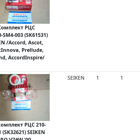
омплект РЦС
0-SM4-003 (SK61531)
N /Accord, Ascot,
tInnova, Prellude,
nd, AccordInspire/
SEIKEN
1
1
омплект РЦС 210-
1 (SK32621) SEIKEN
ERO V7#W '00-,