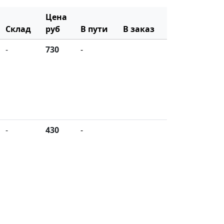
Цена
Склад
руб
В пути
В заказ
-
730
-
-
430
-