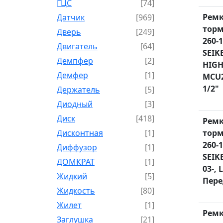
ГЦС
[74]
Рем
Датчик
[969]
торм
Дверь
[249]
260-1
Двигатель
[64]
SEIK
Демпфер
[2]
HIGH
Демфер
[1]
MCU2
1/2"
Держатель
[5]
Диодный
[3]
Диск
[418]
Рем
Дисконтная
[1]
торм
260-1
Диффузор
[1]
SEIK
ДОМКРАТ
[1]
03-, 
Жидкий
[5]
Пере
Жидкость
[80]
Жилет
[1]
Рем
Заглушка
[21]