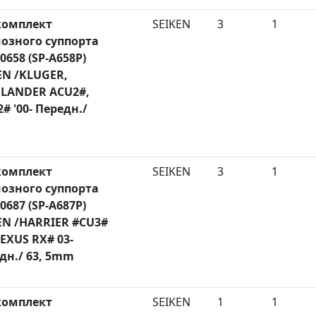
комплект
SEIKEN
3
1
озного суппорта
0658 (SP-A658P)
EN /KLUGER,
LANDER ACU2#,
# '00- Передн./
комплект
SEIKEN
3
1
озного суппорта
0687 (SP-A687P)
EN /HARRIER #CU3#
LEXUS RX# 03-
дн./ 63, 5mm
комплект
SEIKEN
1
1