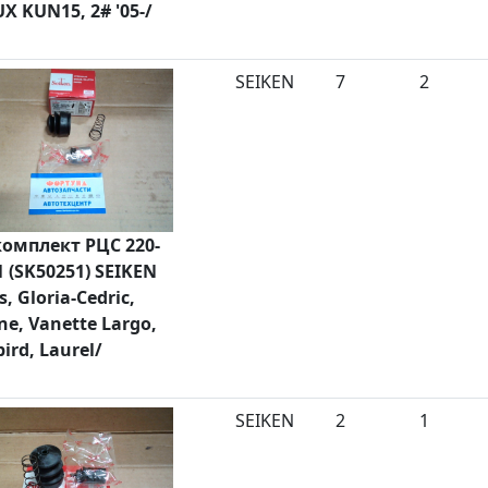
UX KUN15, 2# '05-/
SEIKEN
7
2
омплект РЦС 220-
1 (SK50251) SEIKEN
s, Gloria-Cedric,
ne, Vanette Largo,
ird, Laurel/
SEIKEN
2
1