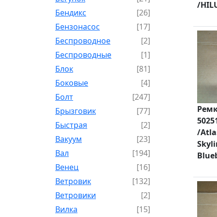
/HIL
Бендикс
[26]
Бензонасос
[17]
Беспроводное
[2]
Беспроводные
[1]
Блок
[81]
Боковые
[4]
Болт
[247]
Ремк
Брызговик
[77]
5025
Быстрая
[2]
/Atla
Вакуум
[23]
Skyli
Вал
[194]
Blueb
Венец
[16]
Ветровик
[132]
Ветровики
[2]
Вилка
[15]