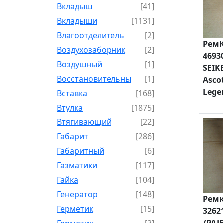
Вкладыш
[41]
Вкладыши
[1131]
Влагоотделитель
[2]
РемК
Воздухозаборник
[2]
4693
Воздушный
[1]
SEIKE
Восстановительный
[1]
Asco
Lege
Вставка
[168]
Втулка
[1875]
Втягивающий
[22]
Габарит
[286]
Габаритный
[6]
Газматики
[117]
Гайка
[104]
Генератор
[148]
Ремк
Герметик
[15]
3262
/PAJ
Герметик-
[3]