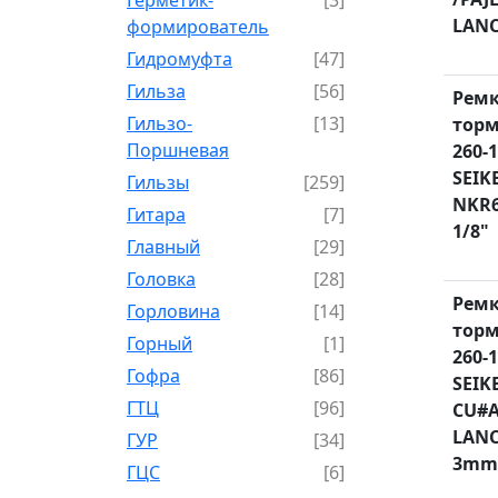
LANC
формирователь
Гидромуфта
[47]
Гильза
[56]
Рем
Гильзо-
[13]
торм
Поршневая
260-1
SEIK
Гильзы
[259]
NKR6
Гитара
[7]
1/8"
Главный
[29]
Головка
[28]
Рем
Горловина
[14]
торм
Горный
[1]
260-1
Гофра
[86]
SEIK
ГТЦ
[96]
CU#A
LANC
ГУР
[34]
3mm
ГЦC
[6]