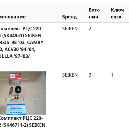
Бота
Ключ
менование
Бренд
нич.
евск.
омплект РЦС 220-
SEIKEN
2
-
1 (SK44951) SEIKEN
NSIS '98-'03, CAMRY
, ACV30 '94-'04,
LLLA '97-'03/
SEIKEN
3
1
омплект РЦС 220-
2 (SK46711-2) SEIKEN