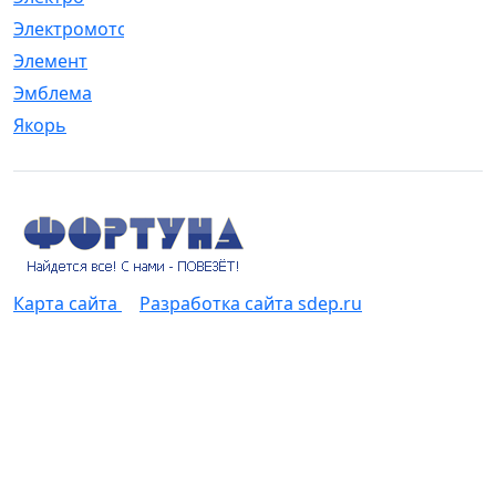
Электромотор
[1]
Элемент
[5]
Эмблема
[1]
Якорь
[4]
Карта сайта
Разработка сайта sdep.ru