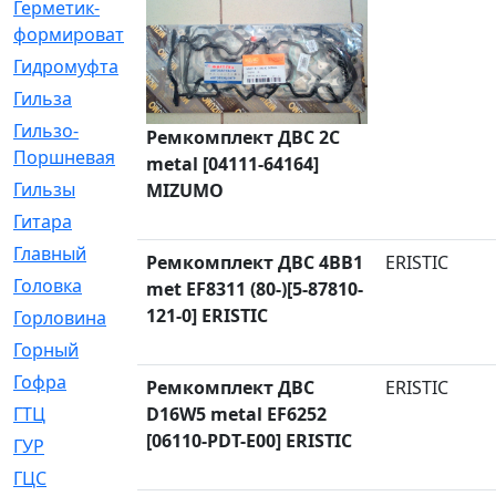
Герметик-
[3]
формирователь
Гидромуфта
[47]
Гильза
[56]
Гильзо-
[13]
Ремкомплект ДВС 2C
Поршневая
metal [04111-64164]
Гильзы
[259]
MIZUMO
Гитара
[7]
Главный
[29]
Ремкомплект ДВС 4BB1
ERISTIC
Головка
[28]
met EF8311 (80-)[5-87810-
121-0] ERISTIC
Горловина
[14]
Горный
[1]
Гофра
[86]
Ремкомплект ДВС
ERISTIC
ГТЦ
D16W5 metal EF6252
[96]
[06110-PDT-E00] ERISTIC
ГУР
[34]
ГЦC
[6]