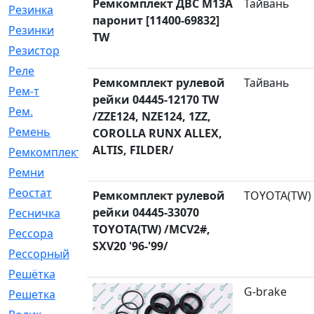
Ремкомплект ДВС M13A
Тайвань
Резинка
[15]
паронит [11400-69832]
Резинки
[6]
TW
Резистор
[1]
Реле
[20]
Ремкомплект рулевой
Тайвань
Рем-т
[7]
рейки 04445-12170 TW
Рем.
[2]
/ZZE124, NZE124, 1ZZ,
Ремень
[2060]
COROLLA RUNX ALLEX,
ALTIS, FILDER/
Ремкомплект
[1924]
Ремни
[21]
Реостат
[1]
Ремкомплект рулевой
TOYOTA(TW)
рейки 04445-33070
Ресничка
[25]
TOYOTA(TW) /MCV2#,
Рессора
[51]
SXV20 '96-'99/
Рессорный
[107]
Решётка
[101]
G-brake
Решетка
[21]