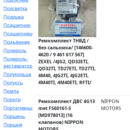
Подпятник
[1]
Подсветка
[1]
Подушка
[1540]
Подшипник
[1825]
Подшипники
[106]
Ремкомплект ТНВД /
Подъёмник
[1]
без сальника/ [146600-
Полироль
[1]
4620 / 9 461 617 567]
Полироль-
[1]
ZEXEL /4JG2, QD32ETI,
реставратор
QD32TI, TD27ETI, TD27TI,
Полукольца
[107]
4M40, 4JG2TI, 4JG2ETI,
4M40TI, 4M40ETI, RFTI/
Полуось
[43]
Помпа
[537]
Пороги
[1]
Ремкомплект ДВС 4G13
NIPPON
Портативный
[1]
met FS60161-S
MOTORS
[MD978013] (16
Поршень
[5]
клапанов) NIPPON
Поршня
[833]
MOTORS