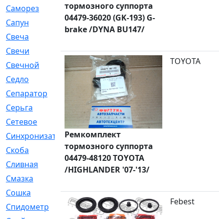
тормозного суппорта
Саморез
[23]
04479-36020 (GK-193) G-
Сапун
[33]
brake /DYNA BU147/
Свеча
[457]
Свечи
[272]
TOYOTA
Свечной
[2]
Седло
[7]
Сепаратор
[6]
Серьга
[27]
Сетевое
[6]
Ремкомплект
Синхронизатор
[1]
тормозного суппорта
Скоба
[4]
04479-48120 TOYOTA
Сливная
[6]
/HIGHLANDER '07-'13/
Смазка
[24]
Сошка
[8]
Febest
Спидометр
[48]