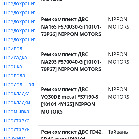
Предохранитель
[32]
Предохранитель_б
[18]
Ремкомплект ДВС
NIPPON
Предохранитель_м
[21]
NA16S FS70030-G [10101-
MOTORS
Предохранитель_фл.
[13]
73P26] NIPPON MOTORS
Предохранительная
[2]
Привод
[198]
Ремкомплект ДВС
NIPPON
Присадка
[2]
NA20S FS70040-G [10101-
MOTORS
Пробка
[1]
79P27] NIPPON MOTORS
Провода
[231]
Продольная
[1]
Ремкомплект ДВС
NIPPON
Прокладка
[2726]
VQ30DE metal FS7190-S
MOTORS
Прокладки
[25]
[10101-4Y125] NIPPON
Промывка
[13]
MOTORS
Проставка
[58]
Проставки
[38]
Ремкомплект ДВС FD42,
Тайвань
Пружина
[23]