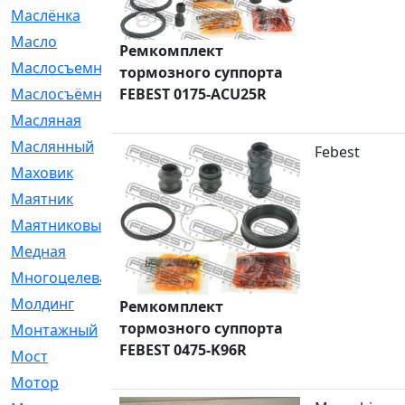
Маслёнка
[4]
Масло
[66]
Ремкомплект
Маслосъемные
[26]
тормозного суппорта
FEBEST 0175-ACU25R
Маслосъёмные
[480]
Масляная
[1]
Маслянный
[54]
Febest
Маховик
[6]
Маятник
[5]
Маятниковый
[13]
Медная
[2]
Многоцелевая
[1]
Молдинг
[14]
Ремкомплект
тормозного суппорта
Монтажный
[1]
FEBEST 0475-K96R
Мост
[10]
Мотор
[212]