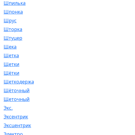
Шпилька
[215]
Шпонка
[19]
Шрус
[1107]
Шторка
[6]
Штуцер
[8]
Щека
[18]
Щетка
[31]
Щетки
[58]
Щётки
[124]
Щеткодержатель
[14]
Щёточный
[7]
Щеточный
[1]
Экс.
[4]
Эксентрик
[1]
Эксцентрик
[67]
Электро
[1]