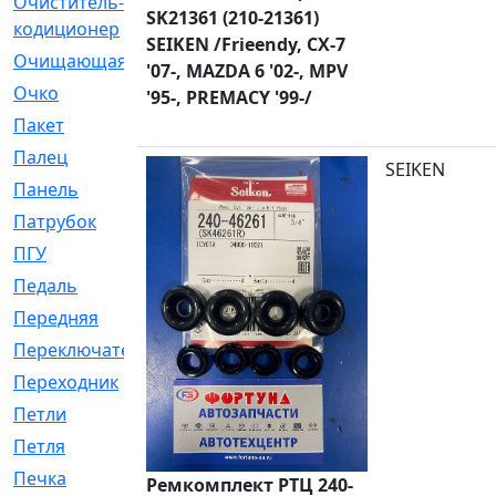
Очиститель-
[1]
SK21361 (210-21361)
кодиционер
SEIKEN /Frieendy, CX-7
Очищающая
[1]
'07-, MAZDA 6 '02-, MPV
Очко
[24]
'95-, PREMACY '99-/
Пакет
[1]
Палец
[4]
SEIKEN
Панель
[61]
Патрубок
[248]
ПГУ
[2]
Педаль
[3]
Передняя
[22]
Переключатель
[36]
Переходник
[4]
Петли
[23]
Петля
[3]
Печка
[3]
Ремкомплект РТЦ 240-