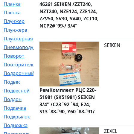
Планка
[21]
46261 SEIKEN /ZZT240,
NZT240, NZE124, ZZE124,
Пленка
[1]
ZZV50, SV30, SV40, ZCT10,
Плунжер
[1]
NCP2# '99-/ 3/4"
Плунжера
[64]
Плунжерная
[91]
SEIKEN
Пневмоподушка
[2]
Поворот
[12]
Повторитель
[86]
Подарочный
[3]
Подвес
[16]
РемКомплект РЦС 220-
Подвесной
[7]
51981 (SK51981) SEIKEN
Поддон
[18]
3/4'' /C23 `92-`94, E24,
Подкачка
[5]
S13 `88-`90, Y60 `88-`91/
Подкрылок
[128]
Подножка
[16]
ZEXEL