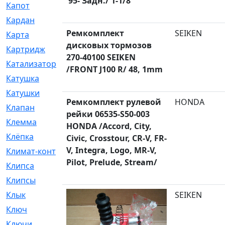
'95- Задн./ 1-1/8"
Капот
[144]
Кардан
[131]
Ремкомплект
SEIKEN
Карта
[2]
дисковых тормозов
Картридж
[250]
270-40100 SEIKEN
Катализатор
[1]
/FRONT J100 R/ 48, 1mm
Катушка
[2]
Катушки
[291]
Ремкомплект рулевой
HONDA
Клапан
[375]
рейки 06535-S50-003
Клемма
[5]
HONDA /Accord, City,
Клёпка
[2]
Civic, Crosstour, CR-V, FR-
V, Integra, Logo, MR-V,
Климат-контроль
[3]
Pilot, Prelude, Stream/
Клипса
[21]
Клипсы
[321]
Клык
[4]
SEIKEN
Ключ
[2]
Ключи
[3]