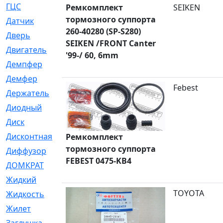
ГЦС
[74]
Ремкомплект
SEIKEN
тормозного суппорта
Датчик
[969]
260-40280 (SP-S280)
Дверь
[249]
SEIKEN /FRONT Canter
Двигатель
[64]
'99-/ 60, 6mm
Демпфер
[2]
Демфер
[1]
Febest
Держатель
[5]
Диодный
[3]
Диск
[418]
Дисконтная
[1]
Ремкомплект
тормозного суппорта
Диффузор
[1]
FEBEST 0475-KB4
ДОМКРАТ
[1]
Жидкий
[5]
TOYOTA
Жидкость
[80]
Жилет
[1]