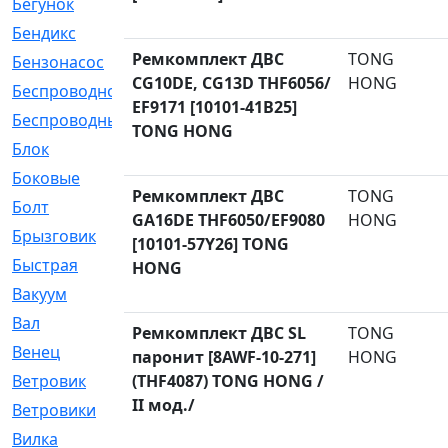
Бегунок
[21]
Бендикс
[26]
Ремкомплект ДВС
TONG
Бензонасос
[17]
CG10DE, CG13D THF6056/
HONG
Беспроводное
[2]
EF9171 [10101-41B25]
Беспроводные
[1]
TONG HONG
Блок
[81]
Боковые
[4]
Ремкомплект ДВС
TONG
Болт
[247]
GA16DE THF6050/EF9080
HONG
Брызговик
[77]
[10101-57Y26] TONG
Быстрая
[2]
HONG
Вакуум
[23]
Вал
[194]
Ремкомплект ДВС SL
TONG
Венец
[16]
паронит [8AWF-10-271]
HONG
Ветровик
(THF4087) TONG HONG /
[132]
II мод./
Ветровики
[2]
Вилка
[15]