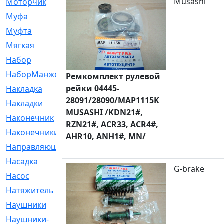
Musashi
Моторчик
[6]
Муфа
[1]
Муфта
[9]
Мягкая
[3]
Набор
[6]
НаборМанжетГТЦ
[33]
Ремкомплект рулевой
рейки 04445-
Накладка
[51]
28091/28090/MAP1115K
Накладки
[1]
MUSASHI /KDN21#,
Наконечник
[743]
RZN21#, ACR33, ACR4#,
Наконечники
[119]
AHR10, ANH1#, MN/
Направляющая
[43]
Насадка
[16]
G-brake
Насос
[356]
Натяжитель
[125]
Наушники
[8]
Наушники-
[2]