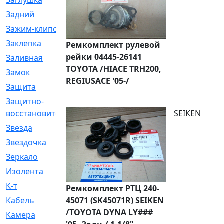
Заглушка
[21]
Задний
[528]
Зажим-клипса
[1]
Заклепка
[1]
Ремкомплект рулевой
рейки 04445-26141
Заливная
[4]
TOYOTA /HIACE TRH200,
Замок
[12]
REGIUSACE '05-/
Защита
[79]
Защитно-
[4]
восстановительный
SEIKEN
Звезда
[1]
Звездочка
[5]
Зеркало
[369]
Изолента
[1]
К-т
[13]
Ремкомплект РТЦ 240-
Кабель
45071 (SK45071R) SEIKEN
[50]
/TOYOTA DYNA LY###
Камера
[4]