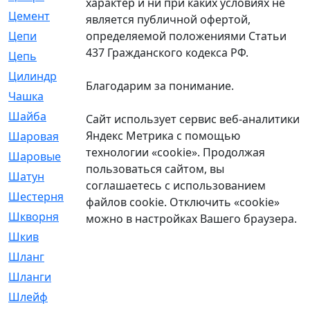
характер и ни при каких условиях не
Цемент
[1]
является публичной офертой,
определяемой положениями Статьи
Цепи
[314]
437 Гражданского кодекса РФ.
Цепь
[171]
Цилиндр
[55]
Благодарим за понимание.
Чашка
[695]
Шайба
[37]
Сайт использует сервис веб-аналитики
Яндекс Метрика с помощью
Шаровая
[900]
технологии «cookie». Продолжая
Шаровые
[1]
пользоваться сайтом, вы
Шатун
[226]
соглашаетесь с использованием
Шестерня
[33]
файлов cookie. Отключить «cookie»
Шкворня
[118]
можно в настройках Вашего браузера.
Шкив
[129]
Шланг
[476]
Шланги
[36]
Шлейф
[70]