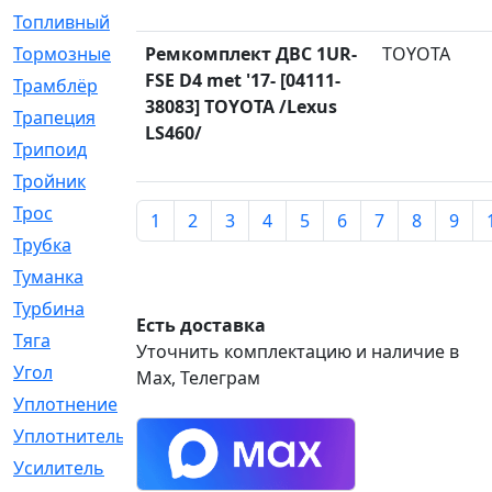
Топливный
[5]
Тормозные
Ремкомплект ДВС 1UR-
[57]
TOYOTA
FSE D4 met '17- [04111-
Трамблёр
[54]
38083] TOYOTA /Lexus
Трапеция
[2]
LS460/
Трипоид
[16]
Тройник
[1]
Трос
[500]
1
2
3
4
5
6
7
8
9
Трубка
[39]
Туманка
[77]
Турбина
[69]
Есть доставка
Тяга
[1264]
Уточнить комплектацию и наличие в
Угол
[2]
Max, Телеграм
Уплотнение
[22]
Уплотнитель
[13]
Усилитель
[20]