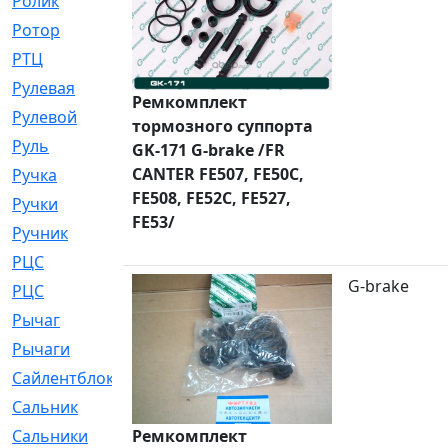
Ролик
[790]
Ротор
[2]
РТЦ
[475]
Рулевая
[974]
Ремкомплект
Рулевой
[585]
тормозного суппорта
Руль
[12]
GK-171 G-brake /FR
CANTER FE507, FE50C,
Ручка
[29]
FE508, FE52C, FE527,
Ручки
[3]
FE53/
Ручник
[11]
РЦC
[12]
G-brake
РЦС
[84]
Рычаг
[588]
Рычаги
[3]
Сайлентблок
[4208]
Сальник
[4340]
Сальники
Ремкомплект
[123]