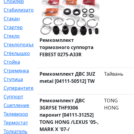
Спойлер
[29]
Стабилизатор
[596]
Стакан
[7]
Стартер
[176]
Стекло
[11]
Ремкомплект
Стеклоподъемник
[12]
тормозного суппорта
Стёклышко
[20]
FEBEST 0275-A33R
Стойка
[969]
Стремянка
[46]
Ремкомплект ДВС 3UZ
Тайвань
Ступица
[775]
metal [04111-50512] TW
Суперантигель
[3]
Суппорт
[198]
Ремкомплект ДВС
TONG
Сцепление
[1]
3GRFSE THF9306
HONG
Телевизор
[13]
паронит [04111-31252]
TONG HONG /LEXUS '05-,
Термостат
[323]
MARK X '07-/
Толкатель
[4]