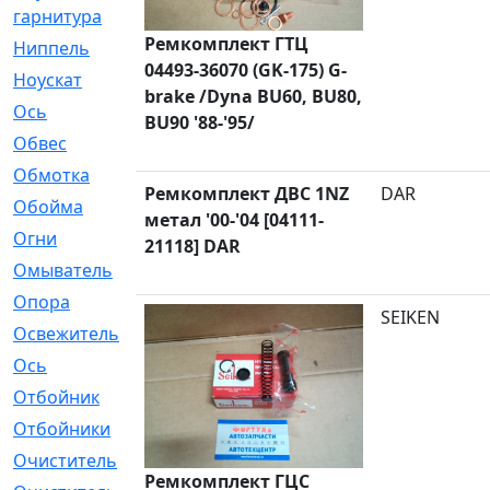
гарнитура
Ремкомплект ГТЦ
Ниппель
[1]
04493-36070 (GK-175) G-
Ноускат
[53]
brake /Dyna BU60, BU80,
Оcь
[2]
BU90 '88-'95/
Обвес
[3]
Обмотка
[4]
Ремкомплект ДВС 1NZ
DAR
Обойма
[14]
метал '00-'04 [04111-
Огни
[1]
21118] DAR
Омыватель
[4]
Опора
[1]
SEIKEN
Освежитель
[1]
Ось
[4]
Отбойник
[287]
Отбойники
[80]
Очиститель
[15]
Ремкомплект ГЦС