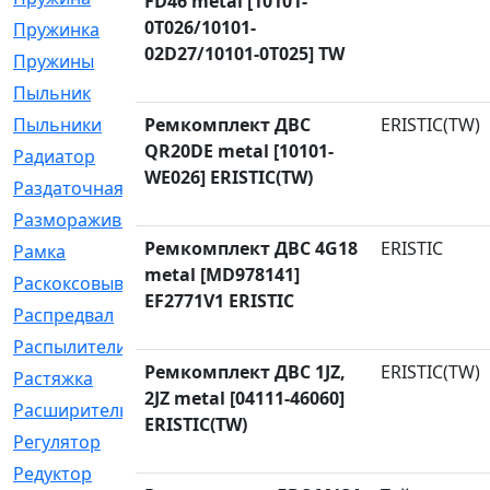
FD46 metal [10101-
0T026/10101-
Пружинка
[1]
02D27/10101-0T025] TW
Пружины
[326]
Пыльник
[1202]
Пыльники
Ремкомплект ДВС
[5]
ERISTIC(TW)
QR20DE metal [10101-
Радиатор
[916]
WE026] ERISTIC(TW)
Раздаточная
[1]
Размораживатель
[1]
Ремкомплект ДВС 4G18
ERISTIC
Рамка
[29]
metal [MD978141]
Раскоксовывание
[4]
EF2771V1 ERISTIC
Распредвал
[41]
Распылители
[226]
Ремкомплект ДВС 1JZ,
ERISTIC(TW)
Растяжка
[1]
2JZ metal [04111-46060]
Расширительный
[9]
ERISTIC(TW)
Регулятор
[5]
Редуктор
[17]