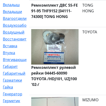
Вкладыш
[41]
Ремкомплект ДВС 5S-FE
TONG
91-95 THF9152 [04111-
HONG
Вкладыши
[1131]
74300] TONG HONG
Влагоотделитель
[2]
Воздухозаборник
[2]
TOYOTA
Воздушный
[1]
Восстановительный
[1]
Вставка
[168]
Втулка
[1875]
Втягивающий
[22]
Габарит
[286]
Ремкомплект рулевой
рейки 04445-60090
Габаритный
[6]
TOYOTA /HDJ101, UZJ100
Газматики
[117]
'02-/
Гайка
[104]
Генератор
[148]
MIZUMO
Герметик
[15]