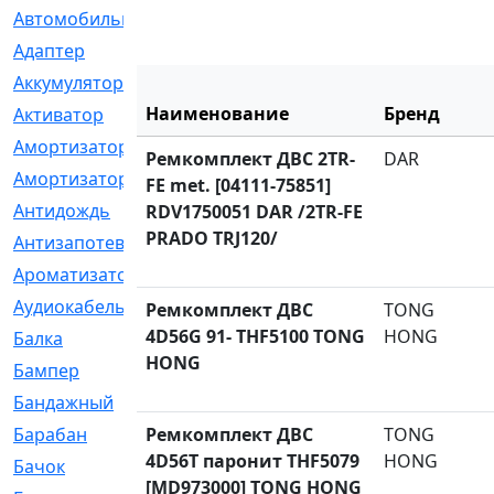
Автомобильный
[6]
Адаптер
[3]
Аккумулятор
[2]
Наименование
Бренд
Активатор
[1]
Амортизатор
[608]
Ремкомплект ДВС 2TR-
DAR
Амортизаторы
[21]
FE met. [04111-75851]
Антидождь
[1]
RDV1750051 DAR /2TR-FE
PRADO TRJ120/
Антизапотеватель
[1]
Ароматизатор
[35]
Аудиокабель
[2]
Ремкомплект ДВС
TONG
4D56G 91- THF5100 TONG
HONG
Балка
[58]
HONG
Бампер
[137]
Бандажный
[6]
Барабан
Ремкомплект ДВС
[5]
TONG
4D56T паронит THF5079
HONG
Бачок
[40]
[MD973000] TONG HONG