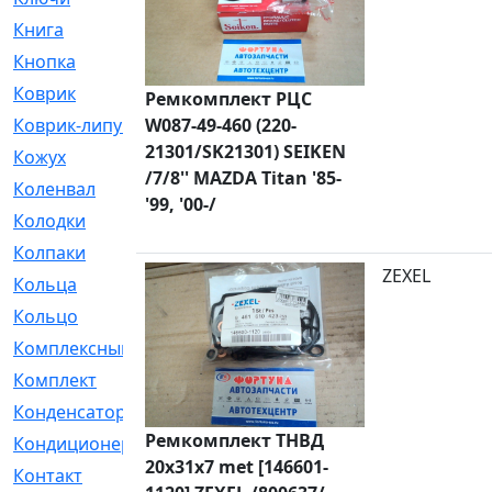
Книга
[293]
Кнопка
[3]
Коврик
[1]
Ремкомплект РЦС
Коврик-липучка
W087-49-460 (220-
[2]
21301/SK21301) SEIKEN
Кожух
[4]
/7/8'' MAZDA Titan '85-
Коленвал
[38]
'99, '00-/
Колодки
[2151]
Колпаки
[5]
ZEXEL
Кольца
[1164]
Кольцо
[272]
Комплексный
[1]
Комплект
[196]
Конденсатор
[1]
Ремкомплект ТНВД
Кондиционер
[2]
20x31x7 met [146601-
Контакт
[3]