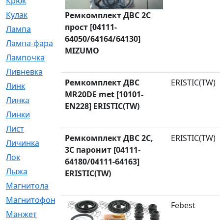
Крюк
[1]
Кулак
[9]
Ремкомплект ДВС 2C
прост [04111-
Лампа
[128]
64050/64164/64130]
Лампа-фара
[4]
MIZUMO
Лампочка
[209]
Ливневка
[66]
Ремкомплект ДВС
ERISTIC(TW)
Линк
[3]
MR20DE met [10101-
Линка
[64]
EN228] ERISTIC(TW)
Линки
[913]
Лист
[144]
Ремкомплект ДВС 2C,
ERISTIC(TW)
Личинка
[3]
3C паронит [04111-
Лок
[1]
64180/04111-64163]
Лыжа
[23]
ERISTIC(TW)
Магнитола
[11]
Магнитофон
[1]
Febest
Манжет
[194]