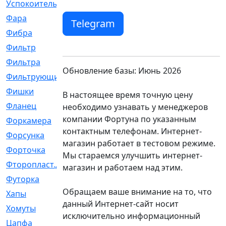
Успокоитель
[1]
Фара
[429]
Telegram
Фибра
[10]
Фильтр
[2875]
Фильтра
[20]
Обновление базы: Июнь 2026
Фильтрующий
[7]
Фишки
[1]
В настоящее время точную цену
Фланец
[10]
необходимо узнавать у менеджеров
компании Фортуна по указанным
Форкамера
[5]
контактным телефонам. Интернет-
Форсунка
[31]
магазин работает в тестовом режиме.
Форточка
[2]
Мы стараемся улучшить интернет-
Фторопласт.добавка
[9]
магазин и работаем над этим.
Футорка
[2]
Обращаем ваше внимание на то, что
Хапы
[31]
данный Интернет-сайт носит
Хомуты
[19]
исключительно информационный
Цапфа
[8]