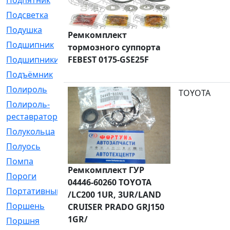
Подпятник
[1]
Подсветка
[1]
Подушка
[1540]
Ремкомплект
Подшипник
[1825]
тормозного суппорта
FEBEST 0175-GSE25F
Подшипники
[106]
Подъёмник
[1]
Полироль
[1]
TOYOTA
Полироль-
[1]
реставратор
Полукольца
[107]
Полуось
[43]
Помпа
[537]
Ремкомплект ГУР
Пороги
[1]
04446-60260 TOYOTA
Портативный
[1]
/LC200 1UR, 3UR/LAND
Поршень
[5]
CRUISER PRADO GRJ150
1GR/
Поршня
[833]