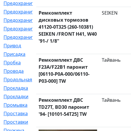
Предохранитель
[32]
Предохранитель_б
[18]
Ремкомплект
SEIKEN
дисковых тормозов
Предохранитель_м
[21]
41120-0T325 (260-10381)
Предохранитель_фл.
[13]
SEIKEN /FRONT H41, W40
Предохранительная
[2]
'91-/ 1/8"
Привод
[198]
Присадка
[2]
Ремкомплект ДВС
Тайвань
Пробка
[1]
F23A/F22B1 паронит
Провода
[231]
[06110-P0A-000/06110-
Продольная
[1]
P03-000] TW
Прокладка
[2726]
Прокладки
[25]
Ремкомплект ДВС
Тайвань
Промывка
[13]
TD27T, BD30 паронит
Проставка
[58]
'94- [10101-54T25] TW
Проставки
[38]
Пружина
[23]