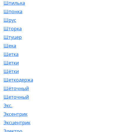
Шпилька
[215]
Шпонка
[19]
Шрус
[1107]
Шторка
[6]
Штуцер
[8]
Щека
[18]
Щетка
[31]
Щетки
[58]
Щётки
[124]
Щеткодержатель
[14]
Щёточный
[7]
Щеточный
[1]
Экс.
[4]
Эксентрик
[1]
Эксцентрик
[67]
Электро
[1]