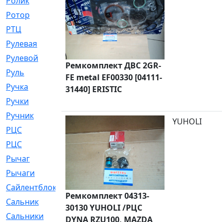
Ролик
[790]
Ротор
[2]
РТЦ
[475]
Рулевая
[974]
Рулевой
[585]
Ремкомплект ДВС 2GR-
Руль
[12]
FE metal EF00330 [04111-
Ручка
[29]
31440] ERISTIC
Ручки
[3]
Ручник
[11]
YUHOLI
РЦC
[12]
РЦС
[84]
Рычаг
[588]
Рычаги
[3]
Сайлентблок
[4208]
Ремкомплект 04313-
Сальник
[4340]
30130 YUHOLI /РЦС
Сальники
[123]
DYNA RZU100, MAZDA