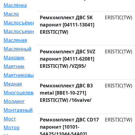
Маслёнка
[4]
Масло
[66]
Ремкомплект ДВС 5K
ERISTIC(TW)
Маслосъёмные
[480]
паронит [04111-13041]
Маслосъемные
[26]
ERISTIC(TW)
Масляная
[1]
Маслянный
[54]
Ремкомплект ДВС 5VZ
ERISTIC(TW)
Маховик
[6]
паронит [04111-62081]
ERISTIC(TW) /VZJ95/
Маятник
[5]
Маятниковый
[13]
Медная
[2]
Ремкомплект ДВС B3
ERISTIC(TW)
Многоцелевая
[1]
metal [8BE1-10-271]
ERISTIC(TW) /16valve/
Молдинг
[14]
Монтажный
[1]
Мост
[10]
Ремкомплект ДВС CD17
ERISTIC(TW)
паронит [10101-
Мотор
[212]
54A25/11044-54A02]