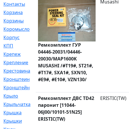
Musashi
Контакты
[4]
Корзина
[1]
Корзины
[159]
Коромысло
[6]
Корпус
[41]
Ремкомплект ГУР
КПП
[70]
04446-20031/04446-
Крепеж
[4]
20030/MAP1600K
Крепление
[23]
MUSASHI /#T19#, ST21#,
Крестовина
[309]
#T17#, SXA1#, SXN10,
Кронштеин
[1]
#E9#, #E10#, VZN130/
Кронштейн
[59]
Крыло
[285]
Ремкомплект ДВС TD42
ERISTIC(TW)
Крыльчатка
[17]
паронит [11044-
06J00/10101-51N25]
Крышка
[151]
ERISTIC(TW)
Крышки
[4]