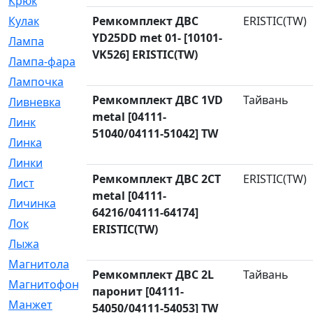
Крюк
[1]
Кулак
Ремкомплект ДВС
[9]
ERISTIC(TW)
YD25DD met 01- [10101-
Лампа
[128]
VK526] ERISTIC(TW)
Лампа-фара
[4]
Лампочка
[209]
Ремкомплект ДВС 1VD
Тайвань
Ливневка
[66]
metal [04111-
Линк
[3]
51040/04111-51042] TW
Линка
[64]
Линки
[913]
Ремкомплект ДВС 2CT
ERISTIC(TW)
Лист
[144]
metal [04111-
Личинка
[3]
64216/04111-64174]
Лок
[1]
ERISTIC(TW)
Лыжа
[23]
Магнитола
[11]
Ремкомплект ДВС 2L
Тайвань
Магнитофон
[1]
паронит [04111-
Манжет
[194]
54050/04111-54053] TW