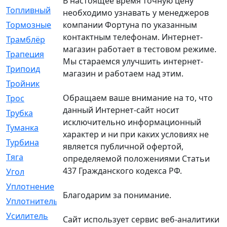
В настоящее время точную цену
Топливный
[5]
необходимо узнавать у менеджеров
компании Фортуна по указанным
Тормозные
[57]
контактным телефонам. Интернет-
Трамблёр
[54]
магазин работает в тестовом режиме.
Трапеция
[2]
Мы стараемся улучшить интернет-
Трипоид
[16]
магазин и работаем над этим.
Тройник
[1]
Обращаем ваше внимание на то, что
Трос
[500]
данный Интернет-сайт носит
Трубка
[39]
исключительно информационный
Туманка
[77]
характер и ни при каких условиях не
Турбина
[69]
является публичной офертой,
Тяга
[1264]
определяемой положениями Статьи
437 Гражданского кодекса РФ.
Угол
[2]
Уплотнение
[22]
Благодарим за понимание.
Уплотнитель
[13]
Усилитель
[20]
Сайт использует сервис веб-аналитики