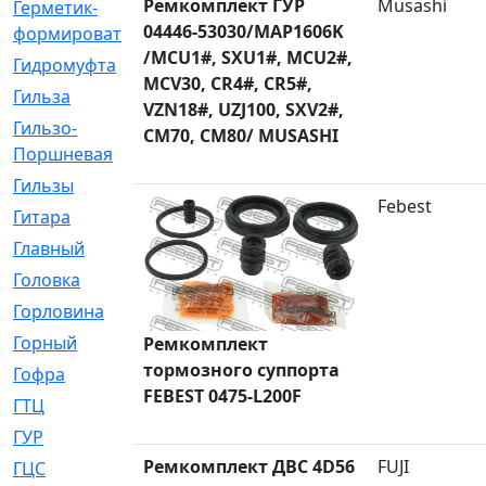
Ремкомплект ГУР
Musashi
Герметик-
[3]
04446-53030/MAP1606K
формирователь
/MCU1#, SXU1#, MCU2#,
Гидромуфта
[47]
MCV30, CR4#, CR5#,
Гильза
[56]
VZN18#, UZJ100, SXV2#,
Гильзо-
[13]
CM70, CM80/ MUSASHI
Поршневая
Гильзы
[259]
Febest
Гитара
[7]
Главный
[29]
Головка
[28]
Горловина
[14]
Горный
[1]
Ремкомплект
тормозного суппорта
Гофра
[86]
FEBEST 0475-L200F
ГТЦ
[96]
ГУР
[34]
Ремкомплект ДВС 4D56
FUJI
ГЦC
[6]