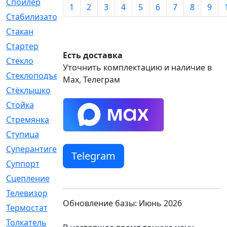
Спойлер
[29]
1
2
3
4
5
6
7
8
9
Стабилизатор
[596]
Стакан
[7]
Стартер
[176]
Есть доставка
Стекло
[11]
Уточнить комплектацию и наличие в
Стеклоподъемник
[12]
Max, Телеграм
Стёклышко
[20]
Стойка
[969]
Стремянка
[46]
Ступица
[775]
Суперантигель
[3]
Telegram
Суппорт
[198]
Сцепление
[1]
Телевизор
[13]
Обновление базы: Июнь 2026
Термостат
[323]
Толкатель
[4]