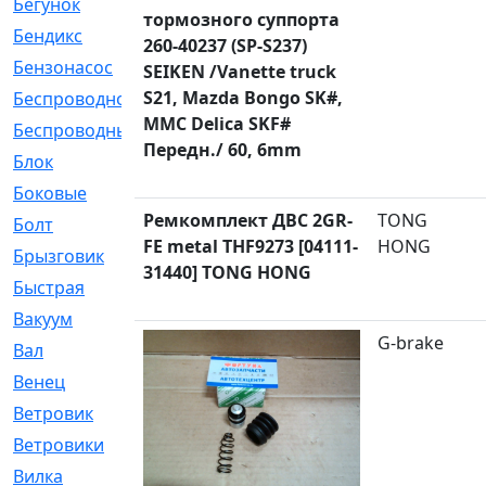
Бегунок
[21]
тормозного суппорта
Бендикс
[26]
260-40237 (SP-S237)
Бензонасос
[17]
SEIKEN /Vanette truck
S21, Mazda Bongo SK#,
Беспроводное
[2]
MMC Delica SKF#
Беспроводные
[1]
Передн./ 60, 6mm
Блок
[81]
Боковые
[4]
Ремкомплект ДВС 2GR-
TONG
Болт
[247]
FE metal THF9273 [04111-
HONG
Брызговик
[77]
31440] TONG HONG
Быстрая
[2]
Вакуум
[23]
G-brake
Вал
[194]
Венец
[16]
Ветровик
[132]
Ветровики
[2]
Вилка
[15]