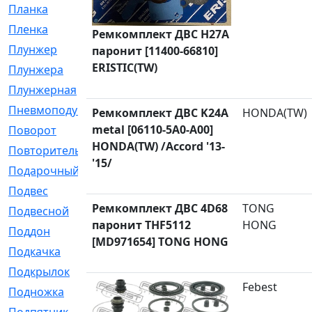
Планка
[21]
Пленка
[1]
Ремкомплект ДВС H27A
Плунжер
[1]
паронит [11400-66810]
ERISTIC(TW)
Плунжера
[64]
Плунжерная
[91]
Пневмоподушка
[2]
Ремкомплект ДВС K24A
HONDA(TW)
metal [06110-5A0-A00]
Поворот
[12]
HONDA(TW) /Accord '13-
Повторитель
[86]
'15/
Подарочный
[3]
Подвес
[16]
Ремкомплект ДВС 4D68
TONG
Подвесной
[7]
паронит THF5112
HONG
Поддон
[18]
[MD971654] TONG HONG
Подкачка
[5]
Подкрылок
[128]
Febest
Подножка
[16]