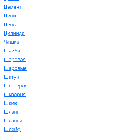
Цемент
[1]
Цепи
[314]
Цепь
[171]
Цилиндр
[55]
Чашка
[695]
Шайба
[37]
Шаровая
[900]
Шаровые
[1]
Шатун
[226]
Шестерня
[33]
Шкворня
[118]
Шкив
[129]
Шланг
[476]
Шланги
[36]
Шлейф
[70]