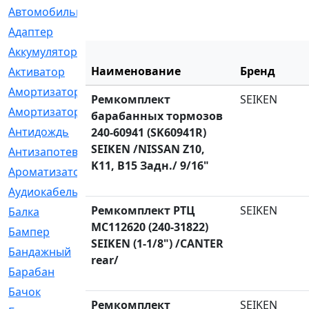
Автомобильный
[6]
Адаптер
[3]
Аккумулятор
[2]
Наименование
Бренд
Активатор
[1]
Амортизатор
[608]
Ремкомплект
SEIKEN
Амортизаторы
[21]
барабанных тормозов
Антидождь
[1]
240-60941 (SK60941R)
SEIKEN /NISSAN Z10,
Антизапотеватель
[1]
K11, B15 Задн./ 9/16"
Ароматизатор
[35]
Аудиокабель
[2]
Ремкомплект РТЦ
SEIKEN
Балка
[58]
MC112620 (240-31822)
Бампер
[137]
SEIKEN (1-1/8") /CANTER
Бандажный
[6]
rear/
Барабан
[5]
Бачок
[40]
Ремкомплект
SEIKEN