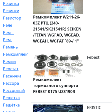
Резинка
[15]
Резинки
[6]
Ремкомплект W211-26-
Резистор
[1]
03Z РТЦ (240-
Реле
[20]
21541/SK21541R) SEIKEN
Рем-т
[7]
/TITAN WGFAD, WGEAD,
Рем.
[2]
WGEAH, WGFAT `89-/ 1"
Ремень
[2060]
Ремкомплект
[1924]
Febest
Ремни
[21]
Реостат
[1]
Ресничка
[25]
Ремкомплект
Рессора
[51]
тормозного суппорта
Рессорный
[107]
FEBEST 0175-UZS190R
Решетка
[21]
Решётка
[101]
ERISTIC