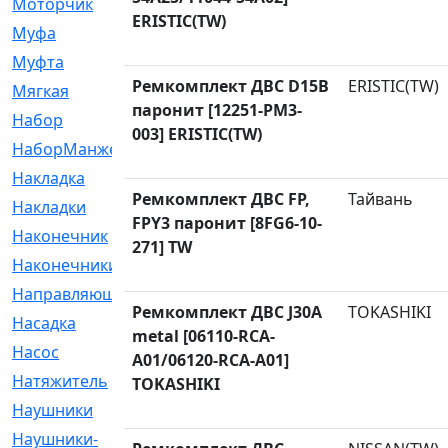
Моторчик
[6]
ERISTIC(TW)
Муфа
[1]
Муфта
[9]
Ремкомплект ДВС D15B
ERISTIC(TW)
Мягкая
[3]
паронит [12251-PM3-
Набор
[6]
003] ERISTIC(TW)
НаборМанжетГТЦ
[33]
Накладка
[51]
Ремкомплект ДВС FP,
Тайвань
Накладки
[1]
FPY3 паронит [8FG6-10-
Наконечник
[743]
271] TW
Наконечники
[119]
Направляющая
[43]
Ремкомплект ДВС J30A
TOKASHIKI
Насадка
[16]
metal [06110-RCA-
Насос
[356]
A01/06120-RCA-A01]
Натяжитель
[125]
TOKASHIKI
Наушники
[8]
Наушники-
[2]