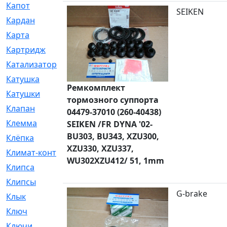
Капот
[144]
SEIKEN
Кардан
[131]
Карта
[2]
Картридж
[250]
Катализатор
[1]
Катушка
[2]
Ремкомплект
Катушки
[291]
тормозного суппорта
Клапан
[375]
04479-37010 (260-40438)
Клемма
[5]
SEIKEN /FR DYNA '02-
BU303, BU343, XZU300,
Клёпка
[2]
XZU330, XZU337,
Климат-контроль
[3]
WU302XZU412/ 51, 1mm
Клипса
[21]
Клипсы
[321]
G-brake
Клык
[4]
Ключ
[2]
Ключи
[3]