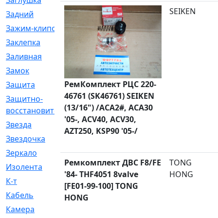
Заглушка
[21]
SEIKEN
Задний
[528]
Зажим-клипса
[1]
Заклепка
[1]
Заливная
[4]
Замок
[12]
РемКомплект РЦС 220-
Защита
[79]
46761 (SK46761) SEIKEN
Защитно-
[4]
(13/16") /ACA2#, ACA30
восстановительный
'05-, ACV40, ACV30,
Звезда
[1]
AZT250, KSP90 '05-/
Звездочка
[5]
Зеркало
[369]
Ремкомплект ДВС F8/FE
TONG
Изолента
[1]
'84- THF4051 8valve
HONG
К-т
[13]
[FE01-99-100] TONG
Кабель
[50]
HONG
Камера
[4]