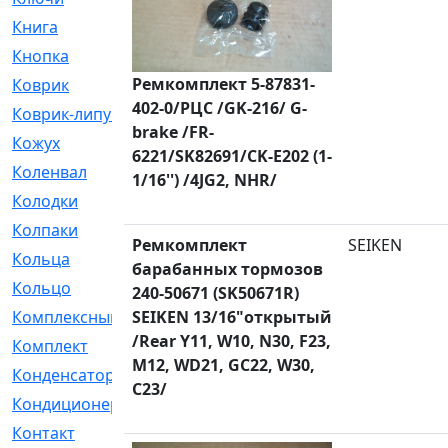
Книга
[293]
Кнопка
[3]
Ремкомплект 5-87831-
Коврик
[1]
402-0/РЦС /GK-216/ G-
Коврик-липучка
[2]
brake /FR-
Кожух
[4]
6221/SK82691/CK-E202 (1-
Коленвал
[38]
1/16'') /4JG2, NHR/
Колодки
[2151]
Колпаки
[5]
Ремкомплект
SEIKEN
Кольца
[1164]
барабанных тормозов
Кольцо
[272]
240-50671 (SK50671R)
Комплексный
SEIKEN 13/16"открытый
[1]
/Rear Y11, W10, N30, F23,
Комплект
[196]
M12, WD21, GC22, W30,
Конденсатор
[1]
C23/
Кондиционер
[2]
Контакт
[3]