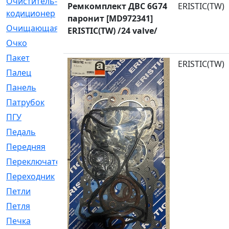
Очиститель-
[1]
Ремкомплект ДВС 6G74
ERISTIC(TW)
кодиционер
паронит [MD972341]
Очищающая
[1]
ERISTIC(TW) /24 valve/
Очко
[24]
Пакет
[1]
ERISTIC(TW)
Палец
[4]
Панель
[61]
Патрубок
[248]
ПГУ
[2]
Педаль
[3]
Передняя
[22]
Переключатель
[36]
Переходник
[4]
Петли
[23]
Петля
[3]
Печка
[3]