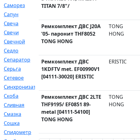
Саморез
[23]
TITAN 7/8"/
Сапун
[33]
Свеча
[457]
Ремкомплект ДВС J20A
TONG
Свечи
[272]
'05- паронит THF8052
HONG
TONG HONG
Свечной
[2]
Седло
[7]
Сепаратор
[6]
Ремкомплект ДВС
ERISTIC
Серьга
[27]
1KDFTV met. EF00990V1
[04111-30020] ERISTIC
Сетевое
[6]
Синхронизатор
[1]
Скоба
[4]
Ремкомплект ДВС 2LTE
TONG
THF9195/ EF0851 89-
HONG
Сливная
[6]
metal [04111-54100]
Смазка
[24]
TONG HONG
Сошка
[8]
Спидометр
[48]