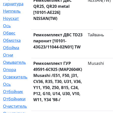
Ремкомплект ДВС
NISSAN(TW)
гарнитура
QR25, QR20 metal
Ниппель
[1]
[10101-AE226]
Ноускат
NISSAN(TW)
[53]
Оcь
[2]
Обвес
[3]
Ремкомплект ДВС TD23
Тайвань
Обмотка
[4]
паронит [10101-
43G23/11044-02N01] TW
Обойма
[14]
Огни
[1]
Омыватель
[4]
Ремкомплект ГУР
Musashi
49591-6C925 (MAP2604K)
Опора
[1]
Musashi /E51, F50, J31,
Освежитель
[1]
CV36, R35, T30, U31, V36,
Ось
[4]
Y11, Y50, Z50, B15, C24,
Отбойник
[287]
P12, G10, U14, U30, V10,
Отбойники
[80]
W11, Y34 '98-/
Очиститель
[15]