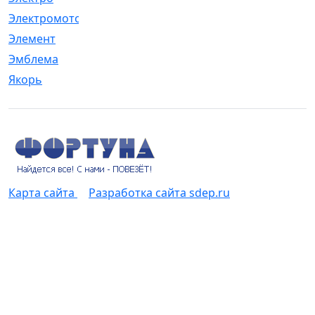
Электромотор
[1]
Элемент
[5]
Эмблема
[1]
Якорь
[4]
Карта сайта
Разработка сайта sdep.ru