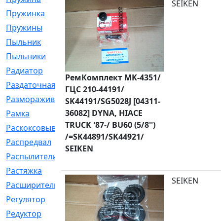
SEIKEN
Пружинка
[1]
Пружины
[326]
Пыльник
[1202]
Пыльники
[5]
Радиатор
[916]
РемКомплект MK-4351/
Раздаточная
[1]
ГЦС 210-44191/
Размораживатель
[1]
SK44191/SG5028J [04311-
36082] DYNA, HIACE
Рамка
[29]
TRUCK '87-/ BU60 (5/8'')
Раскоксовывание
[4]
/=SK44891/SK44921/
Распредвал
[41]
SEIKEN
Распылители
[226]
Растяжка
[1]
SEIKEN
Расширительный
[9]
Регулятор
[5]
Редуктор
[17]