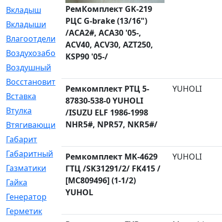
РемКомплект GK-219
Вкладыш
[41]
РЦС G-brake (13/16")
Вкладыши
[1131]
/ACA2#, ACA30 '05-,
Влагоотделитель
[2]
ACV40, ACV30, AZT250,
Воздухозаборник
[2]
KSP90 '05-/
Воздушный
[1]
Восстановительный
[1]
Ремкомплект РТЦ 5-
YUHOLI
Вставка
[168]
87830-538-0 YUHOLI
Втулка
[1875]
/ISUZU ELF 1986-1998
NHR5#, NPR57, NKR5#/
Втягивающий
[22]
Габарит
[286]
Габаритный
[6]
Ремкомплект MK-4629
YUHOLI
Газматики
[117]
ГТЦ /SK31291/2/ FK415 /
[MC809496] (1-1/2)
Гайка
[104]
YUHOL
Генератор
[148]
Герметик
[15]