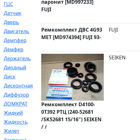
паронит [MD997233]
ГЦС
[74]
FUJI
Датчик
[969]
Дверь
[249]
Ремкомплект ДВС 4G93
FUJI
Двигатель
[64]
MET [MD974394] FUJI 93-
Демпфер
[2]
Демфер
[1]
SEIKEN
Держатель
[5]
Диодный
[3]
Диск
[418]
Дисконтная
[1]
Диффузор
[1]
ДОМКРАТ
[1]
Ремкомплект D4100-
0T392 РТЦ (240-52681
Жидкий
[5]
/SK52681 15/16") SEIKEN
Жидкость
[80]
/ /
Жилет
[1]