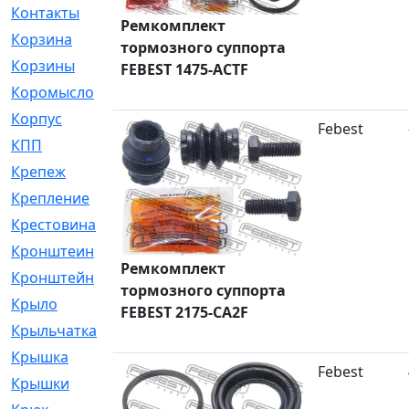
Контакты
[4]
Ремкомплект
Корзина
[1]
тормозного суппорта
Корзины
[159]
FEBEST 1475-ACTF
Коромысло
[6]
Корпус
[41]
Febest
КПП
[70]
Крепеж
[4]
Крепление
[23]
Крестовина
[309]
Кронштеин
[1]
Ремкомплект
Кронштейн
[59]
тормозного суппорта
Крыло
[285]
FEBEST 2175-CA2F
Крыльчатка
[17]
Крышка
[151]
Febest
Крышки
[4]