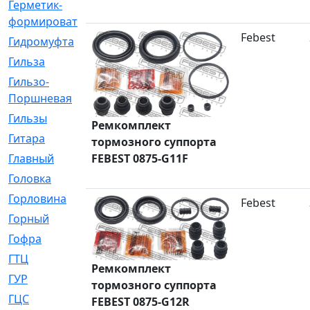
Герметик-
[3]
формирователь
Febest
Гидромуфта
[47]
Гильза
[56]
Гильзо-
[13]
Поршневая
Гильзы
[259]
Ремкомплект
Гитара
[7]
тормозного суппорта
FEBEST 0875-G11F
Главный
[29]
Головка
[28]
Горловина
[14]
Febest
Горный
[1]
Гофра
[86]
ГТЦ
[96]
Ремкомплект
ГУР
[34]
тормозного суппорта
ГЦC
[6]
FEBEST 0875-G12R