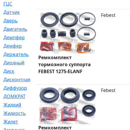
ГЦС
[74]
Датчик
[969]
Febest
Дверь
[249]
Двигатель
[64]
Демпфер
[2]
Демфер
[1]
Держатель
[5]
Ремкомплект
Диодный
[3]
тормозного суппорта
Диск
[418]
FEBEST 1275-ELANF
Дисконтная
[1]
Диффузор
[1]
Febest
ДОМКРАТ
[1]
Жидкий
[5]
Жидкость
[80]
Жилет
[1]
Ремкомплект