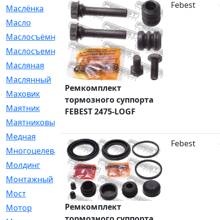
Febest
Маслёнка
[4]
Масло
[66]
Маслосъёмные
[480]
Маслосъемные
[26]
Масляная
[1]
Маслянный
[54]
Ремкомплект
Маховик
[6]
тормозного суппорта
Маятник
[5]
FEBEST 2475-LOGF
Маятниковый
[13]
Медная
[2]
Febest
Многоцелевая
[1]
Молдинг
[14]
Монтажный
[1]
Мост
[10]
Ремкомплект
Мотор
[212]
тормозного суппорта