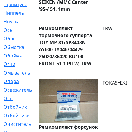
SEIKEN /MMC Canter
гарнитура
'95-/ 51, 1mm
Ниппель
[1]
Ноускат
[53]
Ремкомплект
TRW
Оcь
[2]
тормозного суппорта
Обвес
[3]
TOY MP-81/SP8408N
Обмотка
[4]
AY600-TY046/04479-
Обойма
[14]
26020/36020 BU100
FRONT 51.1 PITW, TRW
Огни
[1]
Омыватель
[4]
Опора
[1]
TOKASHIKI
Освежитель
[1]
Ось
[4]
Отбойник
[287]
Отбойники
[80]
Очиститель
[15]
Ремкомплект форсунок