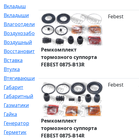
Вкладыш
[41]
Вкладыши
[1131]
Febest
Влагоотделитель
[2]
Воздухозаборник
[2]
Воздушный
[1]
Ремкомплект
Восстановительный
[1]
тормозного суппорта
Вставка
[168]
FEBEST 0875-B13R
Втулка
[1875]
Втягивающий
[22]
Febest
Габарит
[286]
Габаритный
[6]
Газматики
[117]
Гайка
[104]
Ремкомплект
Генератор
[148]
тормозного суппорта
Герметик
[15]
FEBEST 0875-B14R