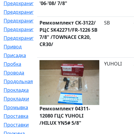
Предохранитель
'06-'08/ 7/8"
[32]
Предохранитель_б
[18]
Предохранитель_м
[21]
Ремкомплект CK-3122/
SB
Предохранитель_фл.
[13]
РЦС SK42271/FR-1226 SB
7/8" /TOWNACE CR20,
Предохранительная
[2]
CR30/
Привод
[198]
Присадка
[2]
YUHOLI
Пробка
[1]
Провода
[231]
Продольная
[1]
Прокладка
[2726]
Прокладки
[25]
Промывка
[13]
Ремкомплект 04311-
12080 ГЦС YUHOLI
Проставка
[58]
/HILUX YN5# 5/8"
Проставки
[38]
Пружина
[23]