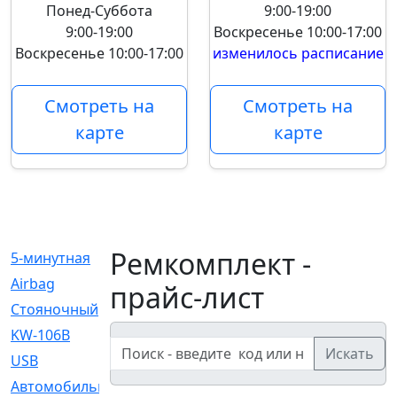
Понед-Суббота
9:00-19:00
9:00-19:00
Воскресенье
10:00-17:00
Воскресенье
10:00-17:00
изменилось расписание
Смотреть на
Смотреть на
карте
карте
Ремкомплект -
5-минутная
[1]
Airbag
[18]
прайс-лист
Cтояночный
[1]
KW-106B
[0]
Искать
USB
[6]
Автомобильное
[6]