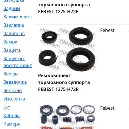
Заглушка
[21]
тормозного суппорта
Задний
[528]
FEBEST 1275-H72F
Зажим-клипса
[1]
Заклепка
[1]
Febest
Заливная
[4]
Замок
[12]
Защита
[79]
Защитно-
[4]
восстановительный
Звезда
[1]
Ремкомплект
Звездочка
[5]
тормозного суппорта
FEBEST 1275-H72R
Зеркало
[369]
Изолента
[1]
К-т
[13]
Febest
Кабель
[50]
Камера
[4]