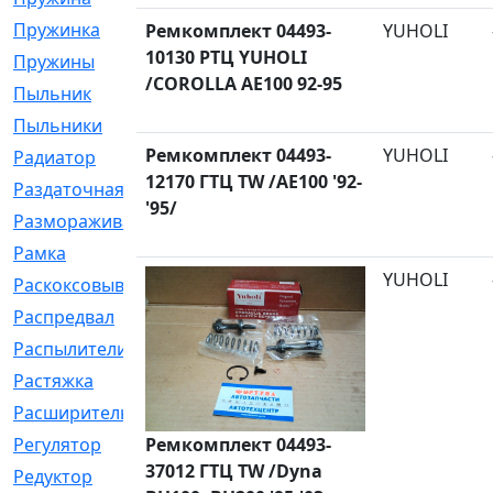
Пружинка
[1]
Ремкомплект 04493-
YUHOLI
10130 РТЦ YUHOLI
Пружины
[326]
/COROLLA AE100 92-95
Пыльник
[1202]
Пыльники
[5]
Ремкомплект 04493-
YUHOLI
Радиатор
[916]
12170 ГТЦ TW /AE100 '92-
Раздаточная
[1]
'95/
Размораживатель
[1]
Рамка
[29]
YUHOLI
Раскоксовывание
[4]
Распредвал
[41]
Распылители
[226]
Растяжка
[1]
Расширительный
[9]
Регулятор
Ремкомплект 04493-
[5]
37012 ГТЦ TW /Dyna
Редуктор
[17]