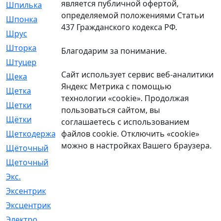
является публичной офертой,
Шпилька
[215]
определяемой положениями Статьи
Шпонка
[19]
437 Гражданского кодекса РФ.
Шрус
[1107]
Шторка
[6]
Благодарим за понимание.
Штуцер
[8]
Сайт использует сервис веб-аналитики
Щека
[18]
Яндекс Метрика с помощью
Щетка
[31]
технологии «cookie». Продолжая
Щетки
[58]
пользоваться сайтом, вы
Щётки
[124]
соглашаетесь с использованием
файлов cookie. Отключить «cookie»
Щеткодержатель
[14]
можно в настройках Вашего браузера.
Щёточный
[7]
Щеточный
[1]
Экс.
[4]
Эксентрик
[1]
Эксцентрик
[67]
Электро
[1]