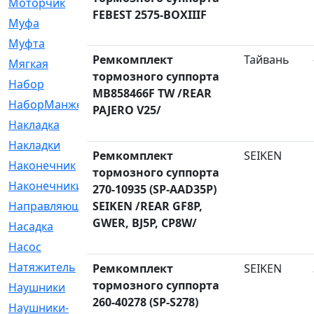
Моторчик
[6]
FEBEST 2575-BOXIIIF
Муфа
[1]
Муфта
[9]
Ремкомплект
Тайвань
Мягкая
[3]
тормозного суппорта
Набор
[6]
MB858466F TW /REAR
НаборМанжетГТЦ
[33]
PAJERO V25/
Накладка
[51]
Накладки
[1]
Ремкомплект
SEIKEN
Наконечник
[743]
тормозного суппорта
Наконечники
[119]
270-10935 (SP-AAD35P)
Направляющая
SEIKEN /REAR GF8P,
[43]
GWER, BJ5P, CP8W/
Насадка
[16]
Насос
[356]
Натяжитель
[125]
Ремкомплект
SEIKEN
тормозного суппорта
Наушники
[8]
260-40278 (SP-S278)
Наушники-
[2]