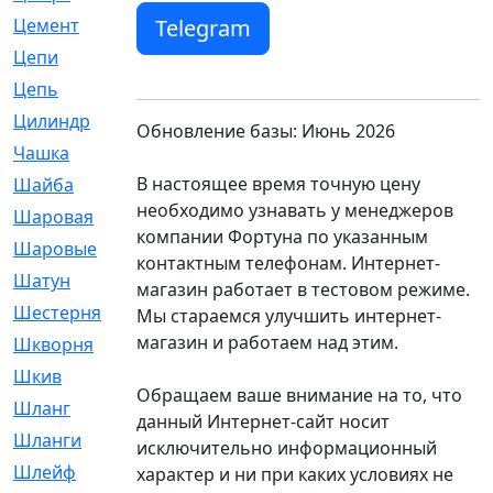
Telegram
Цемент
[1]
Цепи
[314]
Цепь
[171]
Цилиндр
[55]
Обновление базы: Июнь 2026
Чашка
[695]
В настоящее время точную цену
Шайба
[37]
необходимо узнавать у менеджеров
Шаровая
[900]
компании Фортуна по указанным
Шаровые
[1]
контактным телефонам. Интернет-
Шатун
[226]
магазин работает в тестовом режиме.
Шестерня
[33]
Мы стараемся улучшить интернет-
магазин и работаем над этим.
Шкворня
[118]
Шкив
[129]
Обращаем ваше внимание на то, что
Шланг
[476]
данный Интернет-сайт носит
Шланги
[36]
исключительно информационный
Шлейф
[70]
характер и ни при каких условиях не