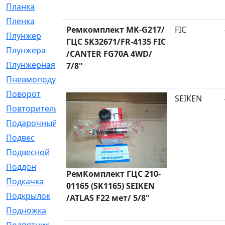
Планка
[21]
Пленка
[1]
Ремкомплект MK-G217/
FIC
Плунжер
[1]
ГЦС SK32671/FR-4135 FIC
Плунжера
[64]
/CANTER FG70A 4WD/
Плунжерная
[91]
7/8"
Пневмоподушка
[2]
Поворот
[12]
SEIKEN
Повторитель
[86]
Подарочный
[3]
Подвес
[16]
Подвесной
[7]
Поддон
[18]
РемКомплект ГЦС 210-
Подкачка
[5]
01165 (SK1165) SEIKEN
Подкрылок
[128]
/ATLAS F22 мет/ 5/8"
Подножка
[16]