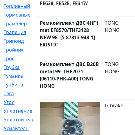
FE638, FE52E, FE317/
Топливный
[5]
Тормозные
[57]
Ремкомплект ДВС 4HF1
TONG
Трамблёр
[54]
met EF8570/THF3128
HONG
Трапеция
[2]
NEW 98- [5-87813-948-1]
Трипоид
[16]
ERISTIC
Тройник
[1]
Трос
[500]
Ремкомплект ДВС B20B
TONG
Трубка
[39]
metal 99- THF2071
HONG
Туманка
[77]
[06110-PHK-A00] TONG
Турбина
[69]
HONG
Тяга
[1264]
Угол
[2]
G-brake
Уплотнение
[22]
Уплотнитель
[13]
Усилитель
[20]