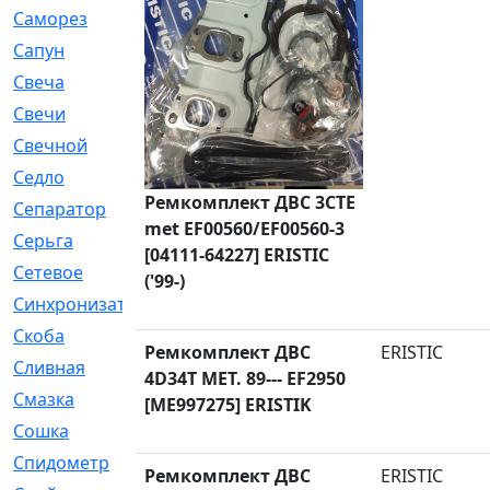
Саморез
[23]
Сапун
[33]
Свеча
[457]
Свечи
[272]
Свечной
[2]
Седло
[7]
Ремкомплект ДВС 3CTE
Сепаратор
[6]
met EF00560/EF00560-3
Серьга
[27]
[04111-64227] ERISTIC
Сетевое
[6]
('99-)
Синхронизатор
[1]
Скоба
[4]
Ремкомплект ДВС
ERISTIC
Сливная
[6]
4D34T MET. 89--- EF2950
Смазка
[24]
[ME997275] ERISTIK
Сошка
[8]
Спидометр
[48]
Ремкомплект ДВС
ERISTIC