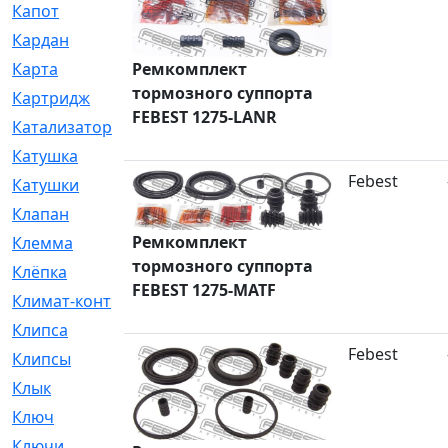
Капот
[144]
Кардан
[131]
Ремкомплект
Карта
[2]
тормозного суппорта
Картридж
[250]
FEBEST 1275-LANR
Катализатор
[1]
Катушка
[2]
Febest
Катушки
[291]
Клапан
[375]
Ремкомплект
Клемма
[5]
тормозного суппорта
Клёпка
[2]
FEBEST 1275-MATF
Климат-контроль
[3]
Клипса
[21]
Febest
Клипсы
[321]
Клык
[4]
Ключ
[2]
Ключи
[3]