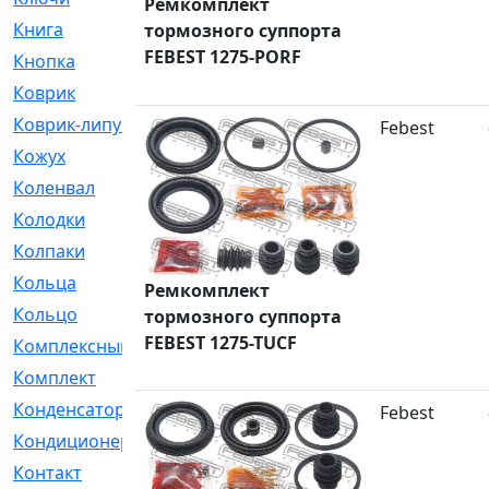
Ремкомплект
Книга
[293]
тормозного суппорта
FEBEST 1275-PORF
Кнопка
[3]
Коврик
[1]
Коврик-липучка
[2]
Febest
Кожух
[4]
Коленвал
[38]
Колодки
[2151]
Колпаки
[5]
Кольца
[1164]
Ремкомплект
Кольцо
[272]
тормозного суппорта
FEBEST 1275-TUCF
Комплексный
[1]
Комплект
[196]
Конденсатор
[1]
Febest
Кондиционер
[2]
Контакт
[3]