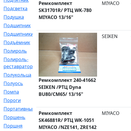
Подпятник
[1]
Ремкомплект
MIYACO
Подсветка
[1]
SK31701R/ РТЦ WK-780
Подушка
[1540]
MIYACO 13/16"
Подшипник
[1825]
Подшипники
[106]
SEIKEN
Подъёмник
[1]
Полироль
[1]
Полироль-
[1]
реставратор
Полукольца
[107]
Ремкомплект 240-41662
Полуось
[43]
SEIKEN /РТЦ Dyna
Помпа
[537]
BU80/CM65/ 13/16"
Пороги
[1]
Портативный
[1]
Ремкомплект
MIYACO
Поршень
[5]
SK46881R/ РТЦ WK-1051
Поршня
[833]
MIYACO /NZE141, ZRE142