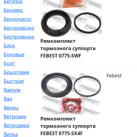
Бегунок
[21]
Бендикс
[26]
Бензонасос
[17]
Беспроводное
[2]
Беспроводные
[1]
Ремкомплект
Блок
[81]
тормозного суппорта
Боковые
[4]
FEBEST 0775-SWF
Болт
[247]
Брызговик
[77]
Febest
Быстрая
[2]
Вакуум
[23]
Вал
[194]
Венец
[16]
Ветровик
[132]
Ремкомплект
Ветровики
[2]
тормозного суппорта
FEBEST 0775-SX4F
Вилка
[15]