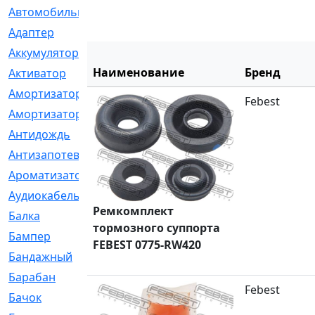
Автомобильный
[6]
Адаптер
[3]
Аккумулятор
[2]
Наименование
Бренд
Активатор
[1]
Амортизатор
[608]
Febest
Амортизаторы
[21]
Антидождь
[1]
Антизапотеватель
[1]
Ароматизатор
[35]
Аудиокабель
[2]
Ремкомплект
Балка
[58]
тормозного суппорта
Бампер
[137]
FEBEST 0775-RW420
Бандажный
[6]
Барабан
[5]
Febest
Бачок
[40]