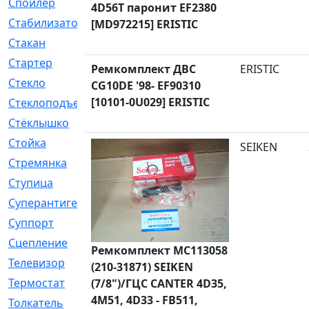
Спойлер
[29]
4D56T паронит EF2380
Стабилизатор
[596]
[MD972215] ERISTIC
Стакан
[7]
Стартер
[176]
Ремкомплект ДВС
ERISTIC
Стекло
[11]
CG10DE '98- EF90310
[10101-0U029] ERISTIC
Стеклоподъемник
[12]
Стёклышко
[20]
Стойка
[969]
SEIKEN
Стремянка
[46]
Ступица
[775]
Суперантигель
[3]
Суппорт
[198]
Сцепление
[1]
Ремкомплект MC113058
Телевизор
[13]
(210-31871) SEIKEN
Термостат
[323]
(7/8")/ГЦС CANTER 4D35,
4M51, 4D33 - FB511,
Толкатель
[4]