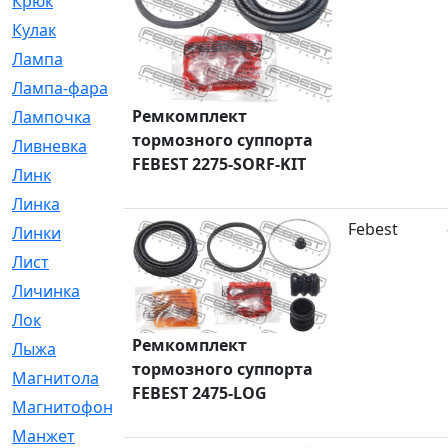
Крюк
[1]
Кулак
[9]
Лампа
[128]
Лампа-фара
[4]
Ремкомплект
Лампочка
[209]
тормозного суппорта
Ливневка
[66]
FEBEST 2275-SORF-KIT
Линк
[3]
Линка
[64]
Febest
Линки
[913]
Лист
[144]
Личинка
[3]
Лок
[1]
Ремкомплект
Лыжа
[23]
тормозного суппорта
Магнитола
[11]
FEBEST 2475-LOG
Магнитофон
[1]
Манжет
[194]