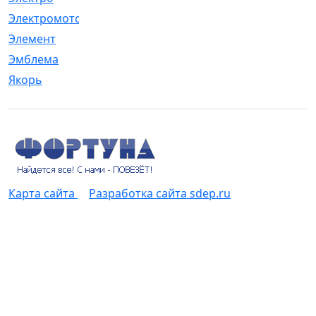
Электромотор
[1]
Элемент
[5]
Эмблема
[1]
Якорь
[4]
Карта сайта
Разработка сайта sdep.ru