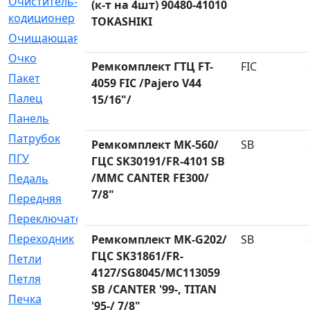
Очиститель-
[1]
(к-т на 4шт) 90480-41010
кодиционер
TOKASHIKI
Очищающая
[1]
Очко
[24]
Ремкомплект ГТЦ FT-
FIC
Пакет
[1]
4059 FIC /Pajero V44
Палец
[4]
15/16"/
Панель
[61]
Патрубок
[248]
Ремкомплект MK-560/
SB
ПГУ
[2]
ГЦС SK30191/FR-4101 SB
/MMC CANTER FE300/
Педаль
[3]
7/8"
Передняя
[22]
Переключатель
[36]
Переходник
[4]
Ремкомплект MK-G202/
SB
ГЦС SK31861/FR-
Петли
[23]
4127/SG8045/MC113059
Петля
[3]
SB /CANTER '99-, TITAN
Печка
[3]
'95-/ 7/8"