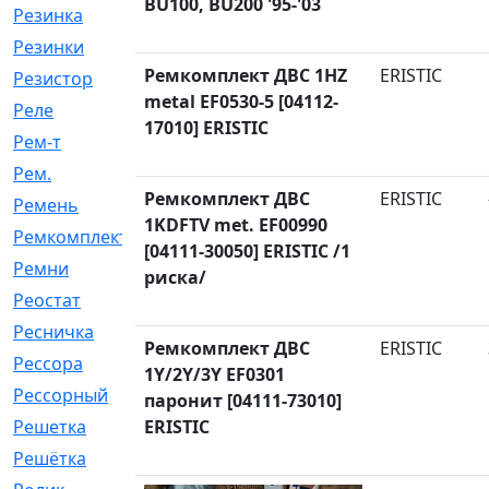
BU100, BU200 '95-'03
Резинка
[15]
Резинки
[6]
Ремкомплект ДВС 1HZ
ERISTIC
Резистор
[1]
metal EF0530-5 [04112-
Реле
[20]
17010] ERISTIC
Рем-т
[7]
Рем.
[2]
Ремкомплект ДВС
ERISTIC
Ремень
[2060]
1KDFTV met. EF00990
Ремкомплект
[1924]
[04111-30050] ERISTIC /1
Ремни
[21]
риска/
Реостат
[1]
Ресничка
[25]
Ремкомплект ДВС
ERISTIC
Рессора
[51]
1Y/2Y/3Y EF0301
Рессорный
[107]
паронит [04111-73010]
Решетка
ERISTIC
[21]
Решётка
[101]